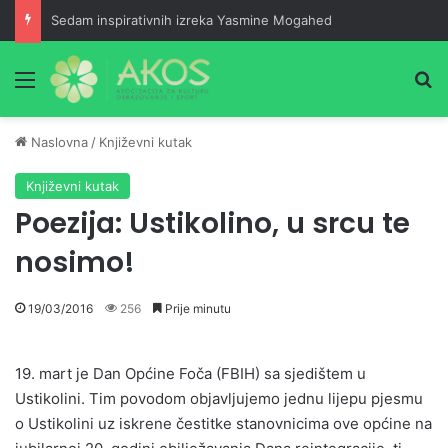
Sedam inspirativnih izreka Yasmine Mogahed
Meni
Pr
Naslovna
/
Književni kutak
Književni kutak
Poezija: Ustikolino, u srcu te
nosimo!
19/03/2016
256
Prije minutu
19. mart je Dan Općine Foča (FBIH) sa sjedištem u
Ustikolini. Tim povodom objavljujemo jednu lijepu pjesmu
o Ustikolini uz iskrene čestitke stanovnicima ove općine na