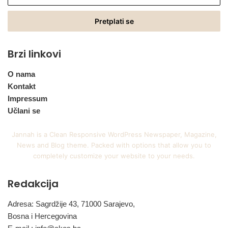
vašu
Email
adresu
Brzi linkovi
O nama
Kontakt
Impressum
Učlani se
Jannah is a Clean Responsive WordPress Newspaper, Magazine,
News and Blog theme. Packed with options that allow you to
completely customize your website to your needs.
Redakcija
Adresa: Sagrdžije 43, 71000 Sarajevo,
Bosna i Hercegovina