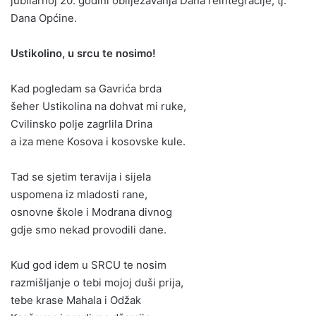
jubilarnoj 20. godini obilježavanja Dana reintegracije, tj.
Dana Općine.
Ustikolino, u srcu te nosimo!
Kad pogledam sa Gavrića brda
šeher Ustikolina na dohvat mi ruke,
Cvilinsko polje zagrlila Drina
a iza mene Kosova i kosovske kule.
Tad se sjetim teravija i sijela
uspomena iz mladosti rane,
osnovne škole i Modrana divnog
gdje smo nekad provodili dane.
Kud god idem u SRCU te nosim
razmišljanje o tebi mojoj duši prija,
tebe krase Mahala i Odžak