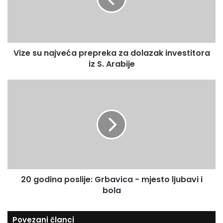
E
u
m
n
a
a
i
j
l
Vize su najveća prepreka za dolazak investitora
v
a
iz S. Arabije
e
d
ć
r
a
2
e
p
0
s
r
g
u
e
o
p
d
r
i
e
n
k
a
a
p
z
20 godina poslije: Grbavica - mjesto ljubavi i
o
a
bola
s
d
l
o
i
Povezani članci
l
j