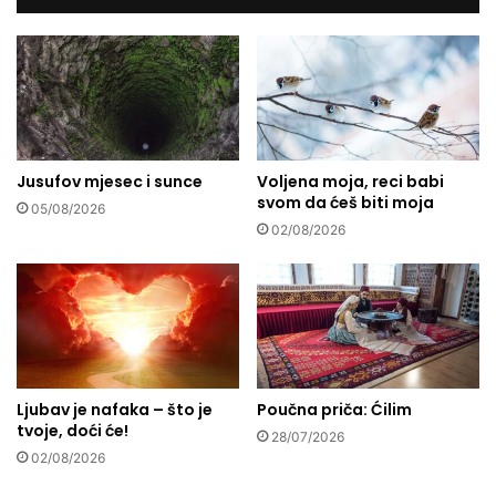
a
e
z
:
a
G
k
r
i
b
n
a
v
v
e
Jusufov mjesec i sunce
Voljena moja, reci babi
i
svom da ćeš biti moja
s
c
05/08/2026
t
a
02/08/2026
i
-
t
m
o
j
r
e
a
s
i
t
z
o
Ljubav je nafaka – što je
Poučna priča: Ćilim
S
l
tvoje, doći će!
.
j
28/07/2026
A
02/08/2026
u
r
b