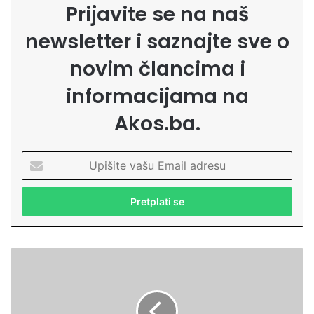
Prijavite se na naš
newsletter i saznajte sve o
novim člancima i
informacijama na
Akos.ba.
U
p
i
š
i
t
e
V
v
i
a
z
š
e
u
s