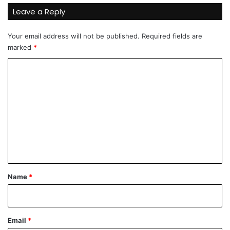
a
a
Leave a Reply
b
v
i
i
j
Your email address will not be published.
Required fields are
i
e
marked
*
b
o
C
l
a
o
m
m
e
n
t
*
Name
*
Email
*