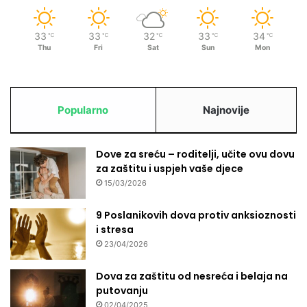
33
33
32
33
34
℃
℃
℃
℃
℃
Thu
Fri
Sat
Sun
Mon
Popularno
Najnovije
Dove za sreću – roditelji, učite ovu dovu
za zaštitu i uspjeh vaše djece
15/03/2026
9 Poslanikovih dova protiv anksioznosti
i stresa
23/04/2026
Dova za zaštitu od nesreća i belaja na
putovanju
02/04/2025