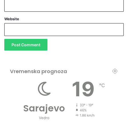
Website
Vremenska prognoza
19
℃
Sarajevo
33º - 19º
46%
1.86 km/h
Vedro