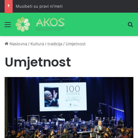
Musibeti su pravi ni'meti
Meni
Pr
Naslovna
/
Kultura i tradicija
/
Umjetnost
Umjetnost