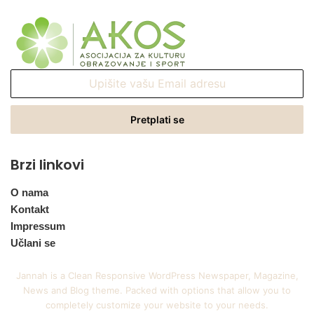
Upišite
vašu
Email
adresu
Brzi linkovi
O nama
Kontakt
Impressum
Učlani se
Jannah is a Clean Responsive WordPress Newspaper, Magazine,
News and Blog theme. Packed with options that allow you to
completely customize your website to your needs.