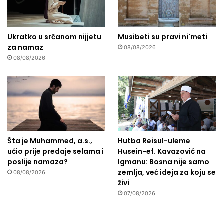
Ukratko u srčanom nijjetu
Musibeti su pravi ni'meti
za namaz
08/08/2026
08/08/2026
Šta je Muhammed, a.s.,
Hutba Reisul-uleme
učio prije predaje selama i
Husein-ef. Kavazović na
poslije namaza?
Igmanu: Bosna nije samo
zemlja, već ideja za koju se
08/08/2026
živi
07/08/2026