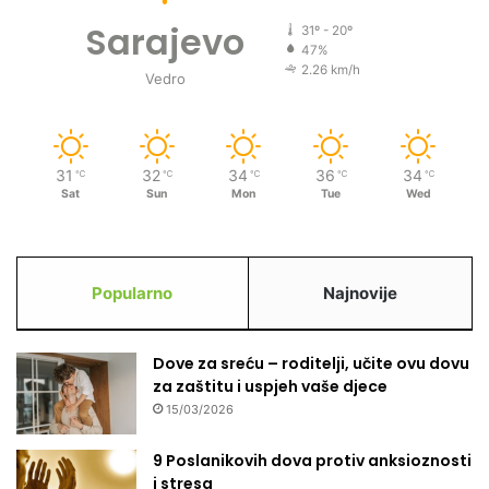
Sarajevo
31º - 20º
47%
2.26 km/h
Vedro
31
32
34
36
34
℃
℃
℃
℃
℃
Sat
Sun
Mon
Tue
Wed
Popularno
Najnovije
Dove za sreću – roditelji, učite ovu dovu
za zaštitu i uspjeh vaše djece
15/03/2026
9 Poslanikovih dova protiv anksioznosti
i stresa