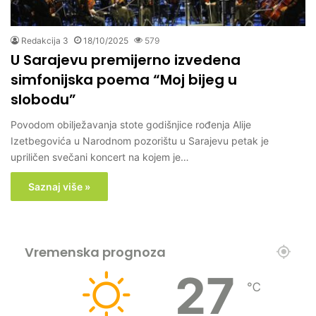
Redakcija 3
18/10/2025
579
U Sarajevu premijerno izvedena
simfonijska poema “Moj bijeg u
slobodu”
Povodom obilježavanja stote godišnjice rođenja Alije
Izetbegovića u Narodnom pozorištu u Sarajevu petak je
upriličen svečani koncert na kojem je…
Saznaj više »
Vremenska prognoza
27
℃