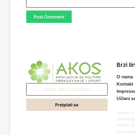
Brzi l
O nama
Kontakt
Upišite
Impress
vašu
Učlani s
Email
adresu
Jannah is
Newspape
theme. Pa
to comple