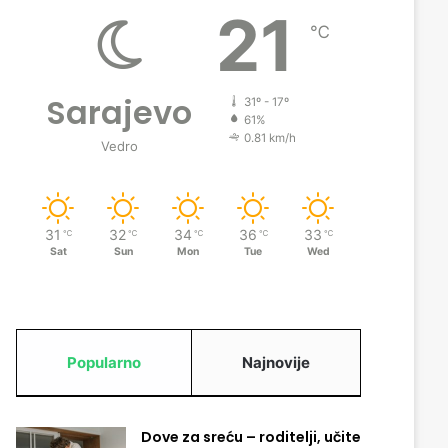
21
℃
Sarajevo
31º - 17º
61%
0.81 km/h
Vedro
31
32
34
36
33
℃
℃
℃
℃
℃
Sat
Sun
Mon
Tue
Wed
Popularno
Najnovije
Dove za sreću – roditelji, učite