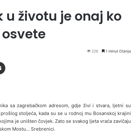
 u životu je onaj ko
i osvete
226
1 minut čitanja
Podijeli putem Emaila
ka sa zagrebačkom adresom, gdje živi i stvara, ljetni su
 prošlog stoljeća, kada su se u rodnoj mu Bosanskoj krajini
 kojima je uništen čovjek. Zato se svakog ljeta vraća zavičaju
anskom Mostu… Srebrenici.