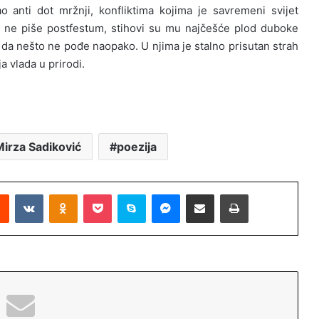
o anti dot mržnji, konfliktima kojima je savremeni svijet
vu ne piše postfestum, stihovi su mu najčešće plod duboke
hu da nešto ne pođe naopako. U njima je stalno prisutan strah
 vlada u prirodi.
Mirza Sadiković
poezija
Reddit
VKontakte
Odnoklassniki
Pocket
Skype
Messenger
Podijeli putem Emaila
Printaj