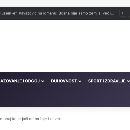
vog onima koji su cijeli život kucali na vrata Njegove milosti
AZOVANJE I ODGOJ
DUHOVNOST
SPORT I ZDRAVLJE
je onaj ko je jači od mržnje i osvete