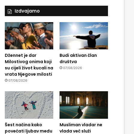
Izdvajamo
Džennet je dar
Budi aktivan član
Milostivog onima koji
društva
su cijeli život kucali na
07/08/2026
vrata Njegove milosti
07/08/2026
Šest načina kako
Musliman vladar ne
povećati ljubav među
vlada već služi