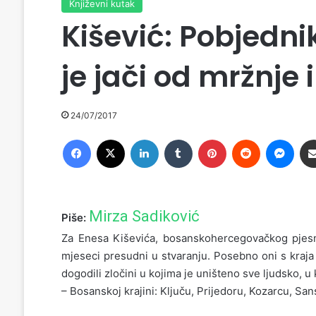
Književni kutak
Kišević: Pobjednik
je jači od mržnje 
24/07/2017
Facebook
X
LinkedIn
Tumblr
Pinterest
Reddit
Messenger
Mirza Sadiković
Piše:
Za Enesa Kiševića, bosanskohercegovačkog pjesni
mjeseci presudni u stvaranju. Posebno oni s kraja
dogodili zločini u kojima je uništeno sve ljudsko, u
– Bosanskoj krajini: Ključu, Prijedoru, Kozarcu, S