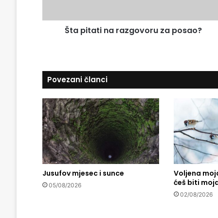
l
t
a
i
d
Šta pitati na razgovoru za posao?
n
r
a
e
r
s
a
u
z
Povezani članci
g
o
v
o
r
u
z
a
p
Jusufov mjesec i sunce
Voljena moja
o
ćeš biti moj
s
05/08/2026
a
02/08/2026
o
?