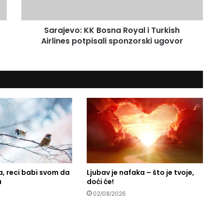
o
:
Sarajevo: KK Bosna Royal i Turkish
K
Airlines potpisali sponzorski ugovor
K
B
o
s
n
a
R
o
y
a
l
i
T
, reci babi svom da
Ljubav je nafaka – što je tvoje,
u
a
doći će!
r
k
02/08/2026
i
s