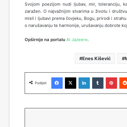
Svojom poezijom nudi ljubav, mir, toleranciju, ka
zaražen. O najvažnijim stvarima u životu i društ
misli i ljubavi prema čovjeku, Bogu, prirodi i stra
o narušavanju te harmonije, urušavanju dobrote koja
Opširnije na portalu
Al Jazeere
.
Enes Kišević
Facebook
X
LinkedIn
Tumblr
Pinterest
Podijeli