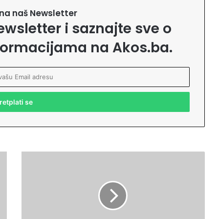
e na naš Newsletter
ewsletter i saznajte sve o
formacijama na Akos.ba.
S
a
r
a
j
e
v