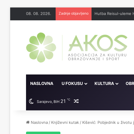
08. 08. 2026.
Zadnje objavljeno
Džennet je dar Milosti
NASLOVNA
U FOKUSU
KULTURA
OBR
℃
21
Random članak
Sarajevo, BiH
Naslovna
/
Književni kutak
/
Kišević: Pobjednik u životu 