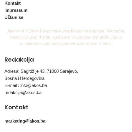
Kontakt
Impressum
Učlani se
Jannah is a Clean Responsive WordPress Newspaper, Magazine,
News and Blog theme. Packed with options that allow you to
completely customize your website to your needs.
Redakcija
Adresa: Sagrdžije 43, 71000 Sarajevo,
Bosna i Hercegovina
E-mail :
info@akos.ba
redakcija@akos.ba
Kontakt
marketing@akos.ba