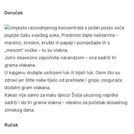
Doručak
Umjesto razvodnjenog koncentrata s jedan posto voća
popijte čašu svježeg soka. Prednost dajte nektarima –
marelici, breskvi, kruški ili papaji i pomiješajte ih s
„mesom“ voćke – tu su vlakna.
Jutro obavezno započnite narandzom – ona sadrži tri
grama vlakana.
U kajganu dodajte usitnjeni luk ili bijeli luk. Osim što su
zdravi jer štite naše tijelo od prehlade i gripe, osiguraće
dodatni gram vlakana.
Kakao nije samo za malu djecu! Šolja ukusnog napitka
sadrži i do tri grama vlakna – idealno za početak dosadnog
zimskog dana.
Ručak