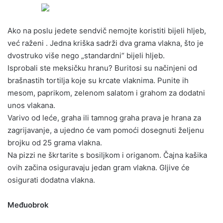
Ako na poslu jedete sendvič nemojte koristiti bijeli hljeb,
već raženi . Jedna kriška sadrži dva grama vlakna, što je
dvostruko više nego „standardni“ bijeli hljeb.
Isprobali ste meksičku hranu? Buritosi su načinjeni od
brašnastih tortilja koje su krcate vlaknima. Punite ih
mesom, paprikom, zelenom salatom i grahom za dodatni
unos vlakana.
Varivo od leće, graha ili tamnog graha prava je hrana za
zagrijavanje, a ujedno će vam pomoći dosegnuti željenu
brojku od 25 grama vlakna.
Na pizzi ne škrtarite s bosiljkom i origanom. Čajna kašika
ovih začina osiguravaju jedan gram vlakna. Gljive će
osigurati dodatna vlakna.
Međuobrok