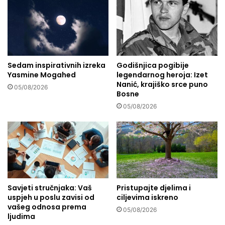
k
t
o
u
m
?
p
J
o
e
z
d
d
Sedam inspirativnih izreka
Godišnjica pogibije
a
Yasmine Mogahed
legendarnog heroja: Izet
r
n
Nanić, krajiško srce puno
a
v
05/08/2026
Bosne
v
i
l
05/08/2026
t
j
a
a
m
n
i
j
n
a
v
a
m
Savjeti stručnjaka: Vaš
Pristupajte djelima i
o
uspjeh u poslu zavisi od
ciljevima iskreno
n
vašeg odnosa prema
05/08/2026
d
ljudima
a