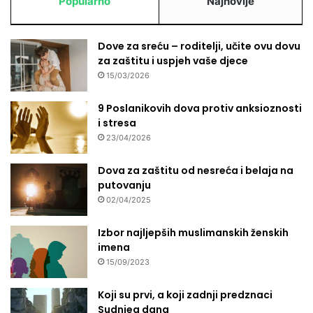
Popularno
Najnovije
Dove za sreću – roditelji, učite ovu dovu
za zaštitu i uspjeh vaše djece
15/03/2026
9 Poslanikovih dova protiv anksioznosti
i stresa
23/04/2026
Dova za zaštitu od nesreća i belaja na
putovanju
02/04/2025
Izbor najljepših muslimanskih ženskih
imena
15/09/2023
Koji su prvi, a koji zadnji predznaci
Sudnjeg dana