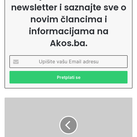
newsletter i saznajte sve o
novim člancima i
informacijama na
Akos.ba.
U
p
i
š
i
t
e
O
v
d
a
g
š
o
u
j
E
u
m