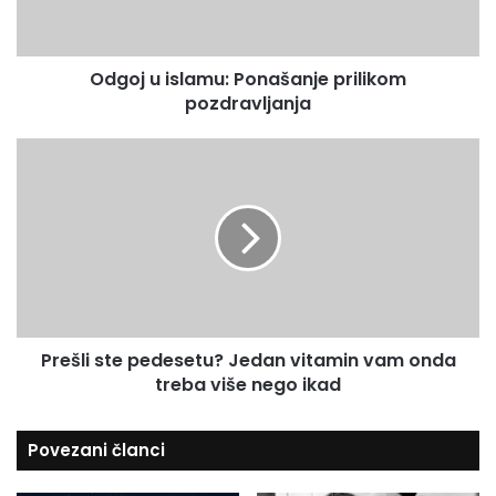
i
a
s
i
l
l
Odgoj u islamu: Ponašanje prilikom
a
a
pozdravljanja
m
d
u
r
:
P
e
P
r
s
o
e
u
n
š
a
l
š
i
a
s
n
t
j
e
e
Prešli ste pedesetu? Jedan vitamin vam onda
p
p
treba više nego ikad
e
r
d
i
e
Povezani članci
l
s
i
e