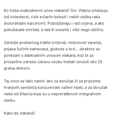
Ko treba svakodnevni unos vlakana? Svi. Vlakna smanjuju
loš holesterol, rizik srčanih bolesti i nekih oblika raka
(kolorektalni karcinom). Poboljšavaju i rad crijeva, a ako
pokušavate smršati, e tad ih unosite i više nego obično.
Zdravlje probavnog trakta (crijeva), redovnost varenja,
pojava žučnih kamenaca, glukoze u krvi… direktno su
povezani s adekvatnim unosom vlakana, koji bi za
prosječnu odraslu zdravu osobu trebali iznositi oko 25
grama dnevno.
Taj unos se lako namiri ako za doručak ili za pripreme
hranjivih sendviča konzumirate raženi hljeb, a za doručak
neke od žitarica koje su u neprerađenom integralnom
obliku.
Kako do vlakana?