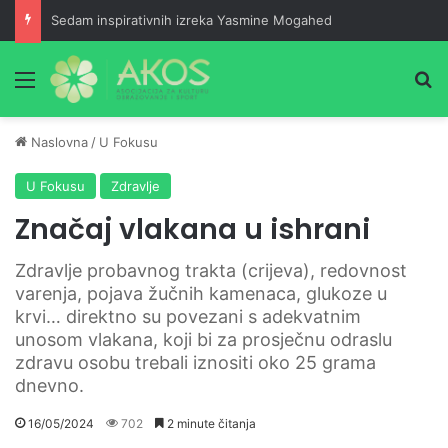
Sedam inspirativnih izreka Yasmine Mogahed
Meni
Pr
Naslovna
/
U Fokusu
U Fokusu
Zdravlje
Značaj vlakana u ishrani
Zdravlje probavnog trakta (crijeva), redovnost
varenja, pojava žučnih kamenaca, glukoze u
krvi… direktno su povezani s adekvatnim
unosom vlakana, koji bi za prosječnu odraslu
zdravu osobu trebali iznositi oko 25 grama
dnevno.
16/05/2024
702
2 minute čitanja