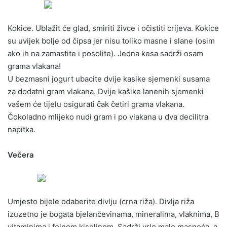
Kokice. Ublažit će glad, smiriti živce i očistiti crijeva. Kokice
su uvijek bolje od čipsa jer nisu toliko masne i slane (osim
ako ih na zamastite i posolite). Jedna kesa sadrži osam
grama vlakana!
U bezmasni jogurt ubacite dvije kasike sjemenki susama
za dodatni gram vlakana. Dvije kašike lanenih sjemenki
vašem će tijelu osigurati čak četiri grama vlakana.
Čokoladno mlijeko nudi gram i po vlakana u dva decilitra
napitka.
Večera
Umjesto bijele odaberite divlju (crna riža). Divlja riža
izuzetno je bogata bjelančevinama, mineralima, vlaknima, B
vitaminima i folnom kiselinom. Sadrži vrlo malo masnoća, a