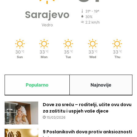
Sarajevo
31º - 19º
30%
2.2 km/h
Vedro
30
33
35
33
33
℃
℃
℃
℃
℃
Sun
Mon
Tue
Wed
Thu
Popularno
Najnovije
Dove za sreću – roditelji, učite ovu dovu
za zaštitu i uspjeh vaše djece
15/03/2026
9 Poslanikovih dova protiv anksioznosti