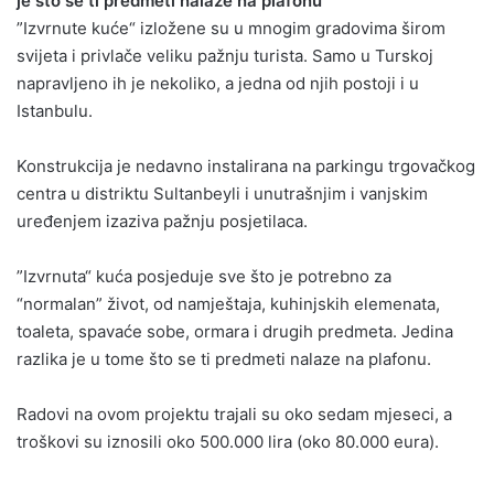
je što se ti predmeti nalaze na plafonu
”Izvrnute kuće“ izložene su u mnogim gradovima širom
svijeta i privlače veliku pažnju turista. Samo u Turskoj
napravljeno ih je nekoliko, a jedna od njih postoji i u
Istanbulu.
Konstrukcija je nedavno instalirana na parkingu trgovačkog
centra u distriktu Sultanbeyli i unutrašnjim i vanjskim
uređenjem izaziva pažnju posjetilaca.
”Izvrnuta“ kuća posjeduje sve što je potrebno za
“normalan” život, od namještaja, kuhinjskih elemenata,
toaleta, spavaće sobe, ormara i drugih predmeta. Jedina
razlika je u tome što se ti predmeti nalaze na plafonu.
Radovi na ovom projektu trajali su oko sedam mjeseci, a
troškovi su iznosili oko 500.000 lira (oko 80.000 eura).