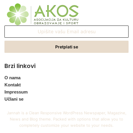
Upišite
vašu
Email
adresu
Brzi linkovi
O nama
Kontakt
Impressum
Učlani se
Jannah is a Clean Responsive WordPress Newspaper, Magazine,
News and Blog theme. Packed with options that allow you to
completely customize your website to your needs.