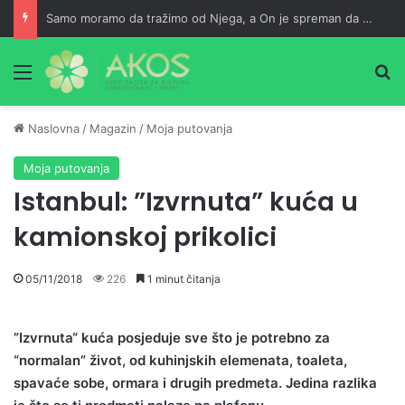
Samo moramo da tražimo od Njega, a On je spreman da nam usliši
Meni
Pr
Naslovna
/
Magazin
/
Moja putovanja
Moja putovanja
Istanbul: ”Izvrnuta” kuća u
kamionskoj prikolici
05/11/2018
226
1 minut čitanja
”Izvrnuta“ kuća posjeduje sve što je potrebno za
“normalan” život, od kuhinjskih elemenata, toaleta,
spavaće sobe, ormara i drugih predmeta. Jedina razlika