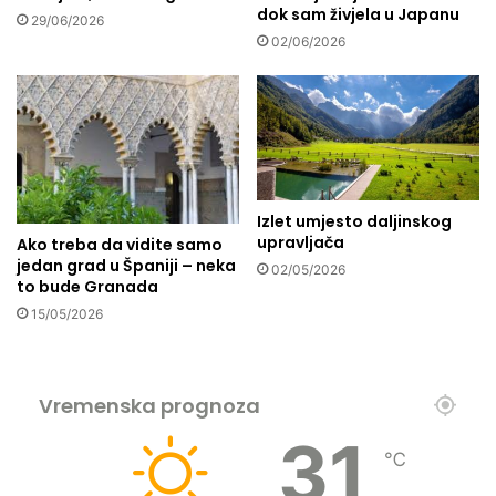
dok sam živjela u Japanu
d
l
29/06/2026
i
a
02/06/2026
t
?
i
z
a
b
o
l
Izlet umjesto daljinskog
j
upravljača
Ako treba da vidite samo
u
jedan grad u Španiji – neka
b
02/05/2026
to bude Granada
u
15/05/2026
d
u
ć
n
Vremenska prognoza
o
s
31
t
℃