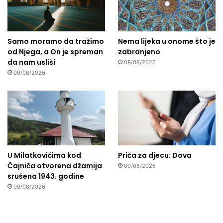
Samo moramo da tražimo
Nema lijeka u onome što je
od Njega, a On je spreman
zabranjeno
da nam usliši
09/08/2026
09/08/2026
U Milatkovićima kod
Priča za djecu: Dova
Čajniča otvorena džamija
09/08/2026
srušena 1943. godine
09/08/2026