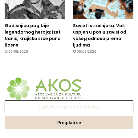
Godišnjica pogibije
Savjeti stručnjaka: Vaš
legendarnog heroja: Izet
uspjeh u poslu zavisi od
Nanić, krajiško srce puno
vašeg odnosa prema
Bosne
ljudima
05/08/2026
05/08/2026
Upišite
vašu
Email
adresu