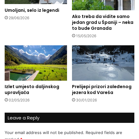
a
v
r
Umoljani, selo iz legendi
a
c
Ako treba da vidite samo
n
29/06/2026
jedan grad u Španiji – neka
i
j
to bude Granada
s
e
i
3
15/05/2026
m
4
a
.
u
g
s
o
v
d
a
i
k
š
Izlet umjesto daljinskog
Prelijepi prizori zaleđenog
o
n
upravljača
jezera kod Vareša
d
j
02/05/2026
30/01/2026
n
i
e
c
v
e
Leave a Reply
n
o
o
s
Your email address will not be published.
Required fields are
m
l