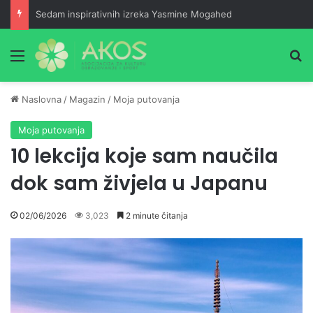
Sedam inspirativnih izreka Yasmine Mogahed
Meni
Pr
Naslovna
/
Magazin
/
Moja putovanja
Moja putovanja
10 lekcija koje sam naučila
dok sam živjela u Japanu
02/06/2026
3,023
2 minute čitanja