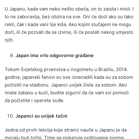
U Japanu, kada vam neko nešto obeća, on to zaista i misli. I
to ne zaboravlja, bez obzira na sve. Oni će doći ako su tako
rekli, čak i kada vani lije kiša. Ako kojim slučajem ne mogu
doći, ili će pozvati da se izvine, ili će poslati nekog umjesto
njih.
Japan ima vrlo odgovorne građane
Tokom Svjetskog prvenstva u nogometu u Brazilu, 2014.
godine, japanski fanovi su sve iznenadili kada su za sobom
počistili na stadionu. Japanci uvijek čiste za sobom. Ako
imate zabavu u kući, budite sigurni da će vam svi pomoći
da počistite i operete suđe.
Japanci su uvijek tačni
Jedna od prvih lekcija koje stranci nauče u Japanu je da
moraju buti točni. Time se pokazuje poštovanje prema