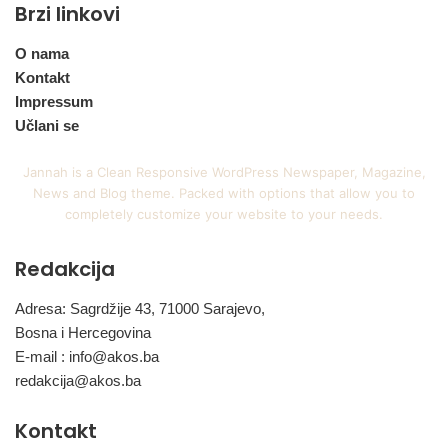
Brzi linkovi
O nama
Kontakt
Impressum
Učlani se
Jannah is a Clean Responsive WordPress Newspaper, Magazine,
News and Blog theme. Packed with options that allow you to
completely customize your website to your needs.
Redakcija
Adresa: Sagrdžije 43, 71000 Sarajevo,
Bosna i Hercegovina
E-mail :
info@akos.ba
redakcija@akos.ba
Kontakt