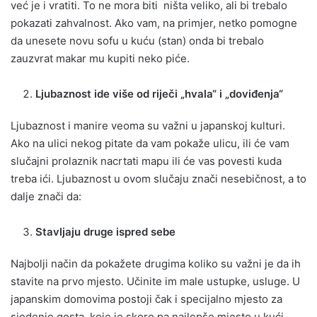
već je i vratiti. To ne mora biti ništa veliko, ali bi trebalo
pokazati zahvalnost. Ako vam, na primjer, netko pomogne
da unesete novu sofu u kuću (stan) onda bi trebalo
zauzvrat makar mu kupiti neko piće.
Ljubaznost ide više od riječi „hvala“ i „doviđenja“
Ljubaznost i manire veoma su važni u japanskoj kulturi.
Ako na ulici nekog pitate da vam pokaže ulicu, ili će vam
slučajni prolaznik nacrtati mapu ili će vas povesti kuda
treba ići. Ljubaznost u ovom slučaju znači nesebičnost, a to
dalje znači da:
Stavljaju druge ispred sebe
Najbolji način da pokažete drugima koliko su važni je da ih
stavite na prvo mjesto. Učinite im male ustupke, usluge. U
japanskim domovima postoji čak i specijalno mjesto za
sjedenje gosta, koje je skoro pa najlepše mjesto u kući.