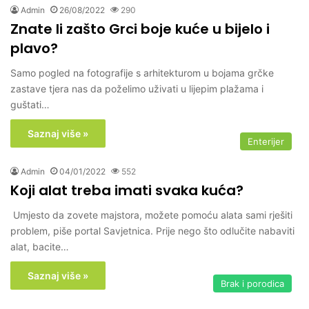
Admin
26/08/2022
290
Znate li zašto Grci boje kuće u bijelo i
plavo?
Samo pogled na fotografije s arhitekturom u bojama grčke
zastave tjera nas da poželimo uživati u lijepim plažama i
guštati…
Saznaj više »
Enterijer
Admin
04/01/2022
552
Koji alat treba imati svaka kuća?
Umjesto da zovete majstora, možete pomoću alata sami rješiti
problem, piše portal Savjetnica. Prije nego što odlučite nabaviti
alat, bacite…
Saznaj više »
Brak i porodica