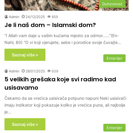
Duhovnost
Admin
24/12/2025
859
Je li naš dom – Islamski dom?
“I Allah vam daje u vašim kućama mjesto za odmor……”(En-
Nahl, 80) “O vi koji vjerujete, sebe i porodice svoje čuvajte…
Saznaj više »
Enterijer
Admin
28/01/2025
639
5 velikih grešaka koje svi radimo kad
usisavamo
Čekamo da se vrećica usisivača potpuno napuni Neki usisivači
imaju indikator koji pokazuje koliko je vrećica puna, ali najbolje
je…
Saznaj više »
Enterijer