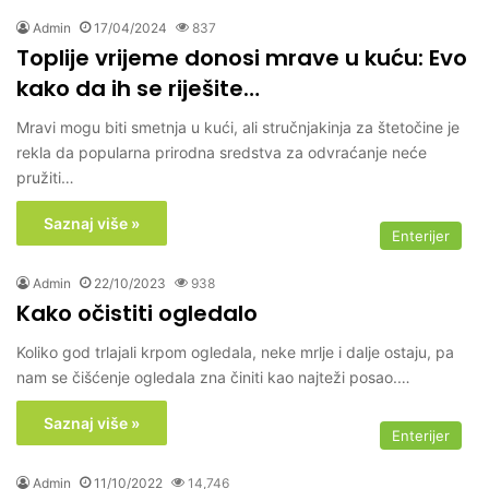
Admin
17/04/2024
837
Toplije vrijeme donosi mrave u kuću: Evo
kako da ih se riješite…
Mravi mogu biti smetnja u kući, ali stručnjakinja za štetočine je
rekla da popularna prirodna sredstva za odvraćanje neće
pružiti…
Saznaj više »
Enterijer
Admin
22/10/2023
938
Kako očistiti ogledalo
Koliko god trlajali krpom ogledala, neke mrlje i dalje ostaju, pa
nam se čišćenje ogledala zna činiti kao najteži posao.…
Saznaj više »
Enterijer
Admin
11/10/2022
14,746