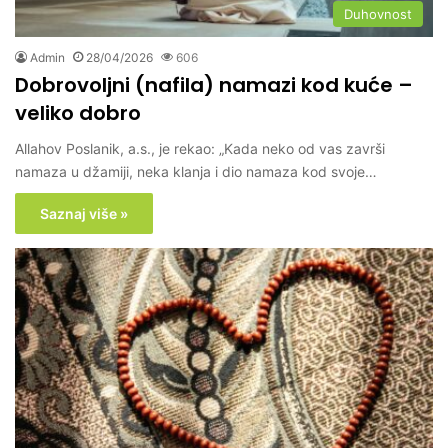
Duhovnost
Admin
28/04/2026
606
Dobrovoljni (nafila) namazi kod kuće –
veliko dobro
Allahov Poslanik, a.s., je rekao: „Kada neko od vas završi
namaza u džamiji, neka klanja i dio namaza kod svoje…
Saznaj više »