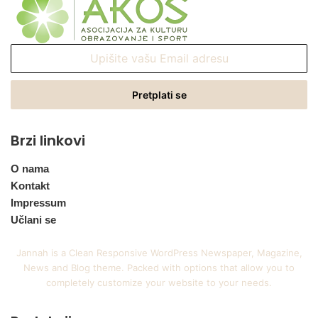
Upišite
vašu
Email
adresu
Brzi linkovi
O nama
Kontakt
Impressum
Učlani se
Jannah is a Clean Responsive WordPress Newspaper, Magazine,
News and Blog theme. Packed with options that allow you to
completely customize your website to your needs.