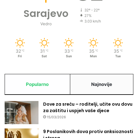
Sarajevo
32º - 22º
27%
3.03 km/h
Vedro
32
31
33
35
35
℃
℃
℃
℃
℃
Fri
Sat
Sun
Mon
Tue
Popularno
Najnovije
Dove za sreću – roditelji, učite ovu dovu
za zaštitu i uspjeh vaše djece
15/03/2026
9 Poslanikovih dova protiv anksioznosti