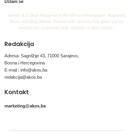
Učlani se
Jannah is a Clean Responsive WordPress Newspaper, Magazine,
News and Blog theme. Packed with options that allow you to
completely customize your website to your needs.
Redakcija
Adresa: Sagrdžije 43, 71000 Sarajevo,
Bosna i Hercegovina
E-mail :
info@akos.ba
redakcija@akos.ba
Kontakt
marketing@akos.ba