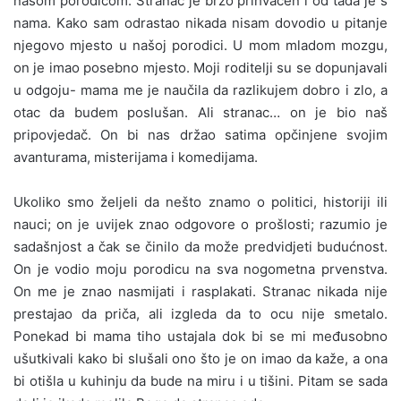
našom porodicom. Stranac je brzo prihvaćen i od tada je s
nama.
Kako sam odrastao nikada nisam dovodio u pitanje
njegovo mjesto u našoj porodici. U mom mladom mozgu,
on je imao posebno mjesto. Moji roditelji su se dopunjavali
u odgoju- mama me je naučila da razlikujem dobro i zlo, a
otac da budem poslušan. Ali stranac… on je bio naš
pripovjedač. On bi nas držao satima opčinjene svojim
avanturama, misterijama i komedijama.
Ukoliko smo željeli da nešto znamo o politici, historiji ili
nauci; on je uvijek znao odgovore o prošlosti; razumio je
sadašnjost a čak se činilo da može predvidjeti budućnost.
On je vodio moju porodicu na sva nogometna prvenstva.
On me je znao nasmijati i rasplakati. Stranac nikada nije
prestajao da priča, ali izgleda da to ocu nije smetalo.
Ponekad bi mama tiho ustajala dok bi se mi međusobno
ušutkivali kako bi slušali ono što je on imao da kaže, a ona
bi otišla u kuhinju da bude na miru i u tišini. Pitam se sada