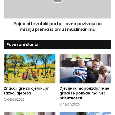
k
i
a
n
d
i
a
h
Pojedini hrvatski portali javno pozivaju na
s
r
a
mržnju prema islamu i muslimanima
v
m
a
s
t
Povezani članci
e
s
o
k
ž
i
e
p
n
o
i
r
o
t
/
a
u
Značaj igre za cjelokupni
Dječije samopouzdanje ne
l
razvoj djeteta
gradi se pohvalama, već
d
i
prisutnošću
a
j
06/08/2026
l
a
12/07/2026
a
v
?
n