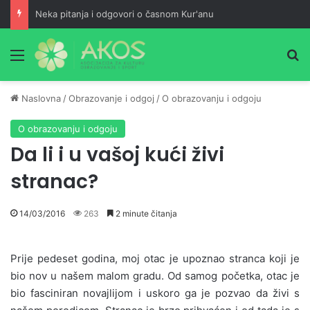
Neka pitanja i odgovori o časnom Kur'anu
Meni
Pr
Naslovna
/
Obrazovanje i odgoj
/
O obrazovanju i odgoju
O obrazovanju i odgoju
Da li i u vašoj kući živi
stranac?
14/03/2016
263
2 minute čitanja
Prije pedeset godina, moj otac je upoznao stranca koji je
bio nov u našem malom gradu. Od samog početka, otac je
bio fasciniran novajlijom i uskoro ga je pozvao da živi s