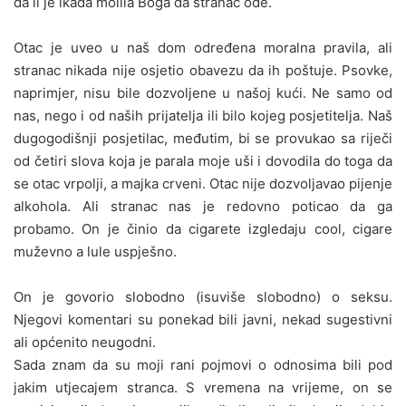
da li je ikada molila Boga da stranac ode.
Otac je uveo u naš dom određena moralna pravila, ali
stranac nikada nije osjetio obavezu da ih poštuje. Psovke,
naprimjer, nisu bile dozvoljene u našoj kući. Ne samo od
nas, nego i od naših prijatelja ili bilo kojeg posjetitelja. Naš
dugogodišnji posjetilac, međutim, bi se provukao sa riječi
od četiri slova koja je parala moje uši i dovodila do toga da
se otac vrpolji, a majka crveni. Otac nije dozvoljavao pijenje
alkohola. Ali stranac nas je redovno poticao da ga
probamo. On je činio da cigarete izgledaju cool, cigare
muževno a lule uspješno.
On je govorio slobodno (isuviše slobodno) o seksu.
Njegovi komentari su ponekad bili javni, nekad sugestivni
ali općenito neugodni.
Sada znam da su moji rani pojmovi o odnosima bili pod
jakim utjecajem stranca. S vremena na vrijeme, on se