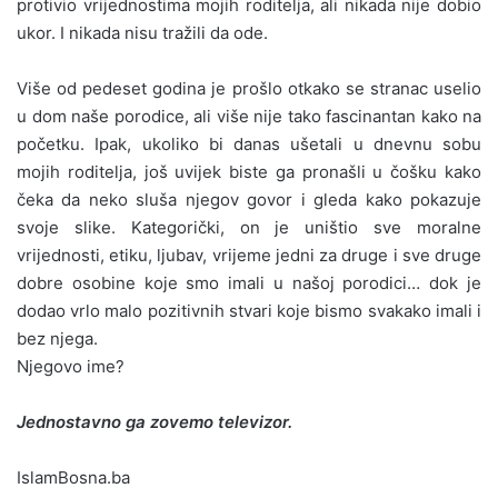
protivio vrijednostima mojih roditelja, ali nikada nije dobio
ukor. I nikada nisu tražili da ode.
Više od pedeset godina je prošlo otkako se stranac uselio
u dom naše porodice, ali više nije tako fascinantan kako na
početku. Ipak, ukoliko bi danas ušetali u dnevnu sobu
mojih roditelja, još uvijek biste ga pronašli u čošku kako
čeka da neko sluša njegov govor i gleda kako pokazuje
svoje slike. Kategorički, on je uništio sve moralne
vrijednosti, etiku, ljubav, vrijeme jedni za druge i sve druge
dobre osobine koje smo imali u našoj porodici… dok je
dodao vrlo malo pozitivnih stvari koje bismo svakako imali i
bez njega.
Njegovo ime?
Jednostavno ga zovemo televizor.
IslamBosna.ba