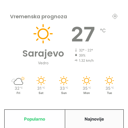
Vremenska prognoza
27
℃
Sarajevo
32º - 22º
39%
1.32 km/h
Vedro
32
31
33
35
35
℃
℃
℃
℃
℃
Fri
Sat
Sun
Mon
Tue
Popularno
Najnovije