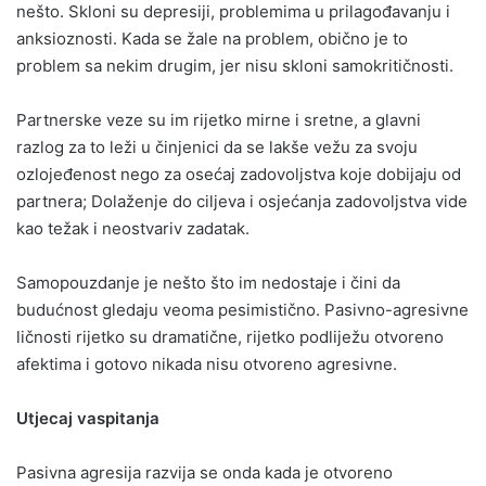
nešto. Skloni su depresiji, problemima u prilagođavanju i
anksioznosti. Kada se žale na problem, obično je to
problem sa nekim drugim, jer nisu skloni samokritičnosti.
Partnerske veze su im rijetko mirne i sretne, a glavni
razlog za to leži u činjenici da se lakše vežu za svoju
ozlojeđenost nego za osećaj zadovoljstva koje dobijaju od
partnera; Dolaženje do ciljeva i osjećanja zadovoljstva vide
kao težak i neostvariv zadatak.
Samopouzdanje je nešto što im nedostaje i čini da
budućnost gledaju veoma pesimistično. Pasivno-agresivne
ličnosti rijetko su dramatične, rijetko podliježu otvoreno
afektima i gotovo nikada nisu otvoreno agresivne.
Utjecaj vaspitanja
Pasivna agresija razvija se onda kada je otvoreno