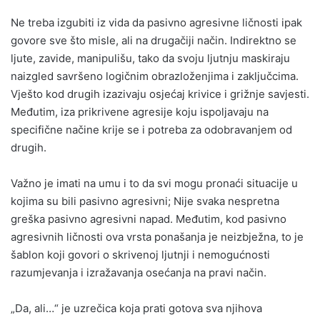
Ne treba izgubiti iz vida da pasivno agresivne ličnosti ipak
govore sve što misle, ali na drugačiji način. Indirektno se
ljute, zavide, manipulišu, tako da svoju ljutnju maskiraju
naizgled savršeno logičnim obrazloženjima i zaključcima.
Vješto kod drugih izazivaju osjećaj krivice i grižnje savjesti.
Međutim, iza prikrivene agresije koju ispoljavaju na
specifične načine krije se i potreba za odobravanjem od
drugih.
Važno je imati na umu i to da svi mogu pronaći situacije u
kojima su bili pasivno agresivni; Nije svaka nespretna
greška pasivno agresivni napad. Međutim, kod pasivno
agresivnih ličnosti ova vrsta ponašanja je neizbježna, to je
šablon koji govori o skrivenoj ljutnji i nemogućnosti
razumjevanja i izražavanja osećanja na pravi način.
„Da, ali…“ je uzrečica koja prati gotova sva njihova