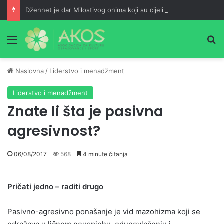
Džennet je dar Milostivog onima koji su cijeli život kucali na vrata Njegove milosti
Meni
Pr
Naslovna
/
Liderstvo i menadžment
Liderstvo i menadžment
Znate li šta je pasivna
agresivnost?
06/08/2017
568
4 minute čitanja
Pričati jedno – raditi drugo
Pasivno-agresivno ponašanje je vid mazohizma koji se