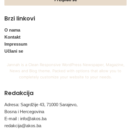
adresu
Brzi linkovi
O nama
Kontakt
Impressum
Učlani se
Jannah is a Clean Responsive WordPress Newspaper, Magazine,
News and Blog theme. Packed with options that allow you to
completely customize your website to your needs.
Redakcija
Adresa: Sagrdžije 43, 71000 Sarajevo,
Bosna i Hercegovina
E-mail :
info@akos.ba
redakcija@akos.ba