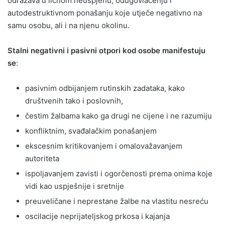
odražava u ličnom neuspjehu, odugovlačenju i
autodestruktivnom ponašanju koje utječe negativno na
samu osobu, ali i na njenu okolinu.
Stalni negativni i pasivni otpori kod osobe manifestuju
se
:
pasivnim odbijanjem rutinskih zadataka, kako
društvenih tako i poslovnih,
čestim žalbama kako ga drugi ne cijene i ne razumiju
konfliktnim, svađalačkim ponašanjem
ekscesnim kritikovanjem i omalovažavanjem
autoriteta
ispoljavanjem zavisti i ogorčenosti prema onima koje
vidi kao uspješnije i sretnije
preuveličane i neprestane žalbe na vlastitu nesreću
oscilacije neprijateljskog prkosa i kajanja