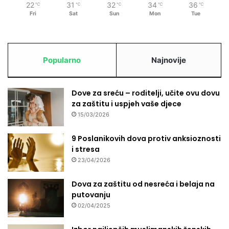
22
31
32
34
36
℃
℃
℃
℃
℃
Fri
Sat
Sun
Mon
Tue
Popularno
Najnovije
Dove za sreću – roditelji, učite ovu dovu
za zaštitu i uspjeh vaše djece
15/03/2026
9 Poslanikovih dova protiv anksioznosti
i stresa
23/04/2026
Dova za zaštitu od nesreća i belaja na
putovanju
02/04/2025