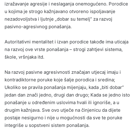
izražavanje agresije i neslaganja onemogućeno. Porodice
u kojima je strogo kažnjavano otvoreno ispoljavanje
nezadovoljstva i ljutnje „dobar su temelj“ za razvoj
pasivno-agresivnog ponašanja.
Autoritativni mentalitet i izvan porodice takođe ima uticaja
na razvoj ove vrste ponašanja – strogi zahtjevi sistema,
škole, vršnjaka itd.
Na razvoj pasivne agresivnosti značajan utjecaj imaju i
kontradiktorne poruke koje šalje porodica i sredina;
Ukoliko se pravila ponašanja mijenjaju, kada „biti dobar“
jedan dan znači jedno, drugi dan drugo; Kada se jedno isto
ponašanje u određenim uslovima hvali ili ignoriše, a u
drugim kažnjava. Sve ovo utječe na činjenicu da dijete
postaje nesigurno i nije u mogućnosti da sve te poruke
integriše u sopstveni sistem ponašanja.