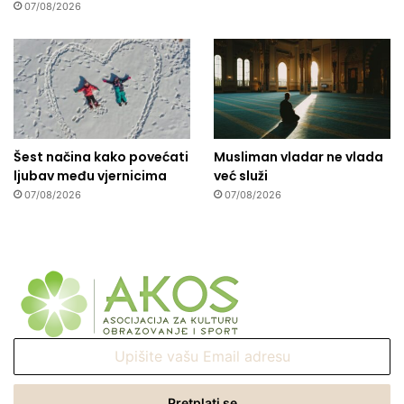
07/08/2026
Šest načina kako povećati
Musliman vladar ne vlada
ljubav među vjernicima
već služi
07/08/2026
07/08/2026
Upišite
vašu
Email