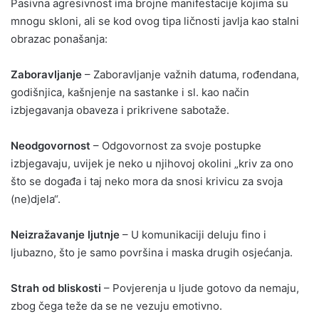
Pasivna agresivnost ima brojne manifestacije kojima su
mnogu skloni, ali se kod ovog tipa ličnosti javlja kao stalni
obrazac ponašanja:
Zaboravljanje
– Zaboravljanje važnih datuma, rođendana,
godišnjica, kašnjenje na sastanke i sl. kao način
izbjegavanja obaveza i prikrivene sabotaže.
Neodgovornost
– Odgovornost za svoje postupke
izbjegavaju, uvijek je neko u njihovoj okolini „kriv za ono
što se događa i taj neko mora da snosi krivicu za svoja
(ne)djela“.
Neizražavanje ljutnje
– U komunikaciji deluju fino i
ljubazno, što je samo površina i maska drugih osjećanja.
Strah od bliskosti
– Povjerenja u ljude gotovo da nemaju,
zbog čega teže da se ne vezuju emotivno.