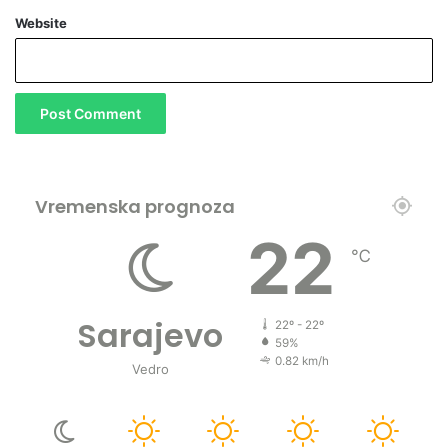
Website
Vremenska prognoza
22
℃
Sarajevo
22º - 22º
59%
0.82 km/h
Vedro