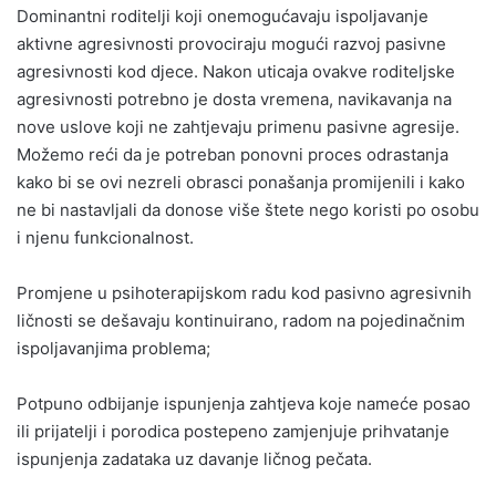
Dominantni roditelji koji onemogućavaju ispoljavanje
aktivne agresivnosti provociraju mogući razvoj pasivne
agresivnosti kod djece. Nakon uticaja ovakve roditeljske
agresivnosti potrebno je dosta vremena, navikavanja na
nove uslove koji ne zahtjevaju primenu pasivne agresije.
Možemo reći da je potreban ponovni proces odrastanja
kako bi se ovi nezreli obrasci ponašanja promijenili i kako
ne bi nastavljali da donose više štete nego koristi po osobu
i njenu funkcionalnost.
Promjene u psihoterapijskom radu kod pasivno agresivnih
ličnosti se dešavaju kontinuirano, radom na pojedinačnim
ispoljavanjima problema;
Potpuno odbijanje ispunjenja zahtjeva koje nameće posao
ili prijatelji i porodica postepeno zamjenjuje prihvatanje
ispunjenja zadataka uz davanje ličnog pečata.