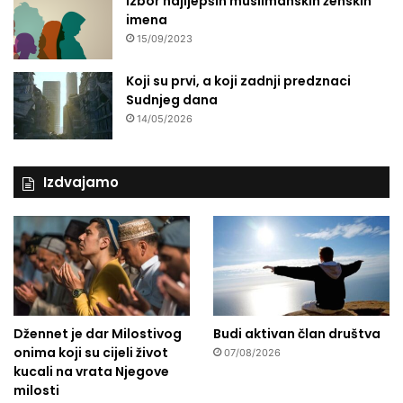
Izbor najljepših muslimanskih ženskih
imena
15/09/2023
Koji su prvi, a koji zadnji predznaci
Sudnjeg dana
14/05/2026
Izdvajamo
Džennet je dar Milostivog
Budi aktivan član društva
onima koji su cijeli život
07/08/2026
kucali na vrata Njegove
milosti