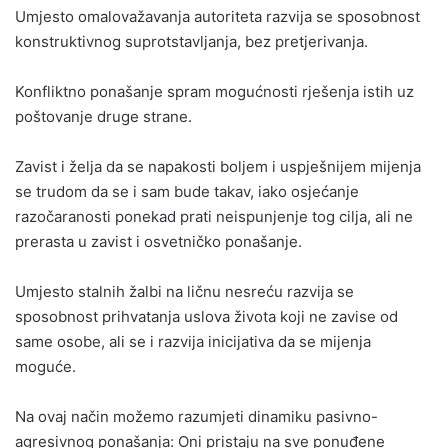
Umjesto omalovažavanja autoriteta razvija se sposobnost
konstruktivnog suprotstavljanja, bez pretjerivanja.
Konfliktno ponašanje spram mogućnosti rješenja istih uz
poštovanje druge strane.
Zavist i želja da se napakosti boljem i uspješnijem mijenja
se trudom da se i sam bude takav, iako osjećanje
razočaranosti ponekad prati neispunjenje tog cilja, ali ne
prerasta u zavist i osvetničko ponašanje.
Umjesto stalnih žalbi na ličnu nesreću razvija se
sposobnost prihvatanja uslova života koji ne zavise od
same osobe, ali se i razvija inicijativa da se mijenja
moguće.
Na ovaj način možemo razumjeti dinamiku pasivno-
agresivnog ponašanja: Oni pristaju na sve ponuđene