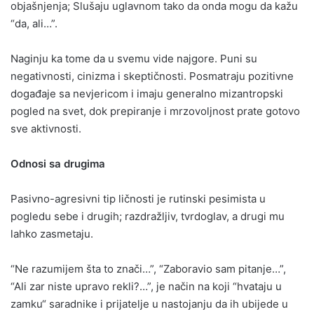
objašnjenja; Slušaju uglavnom tako da onda mogu da kažu
“da, ali…”.
Naginju ka tome da u svemu vide najgore. Puni su
negativnosti, cinizma i skeptičnosti. Posmatraju pozitivne
događaje sa nevjericom i imaju generalno mizantropski
pogled na svet, dok prepiranje i mrzovoljnost prate gotovo
sve aktivnosti.
Odnosi sa drugima
Pasivno-agresivni tip ličnosti je rutinski pesimista u
pogledu sebe i drugih; razdražljiv, tvrdoglav, a drugi mu
lahko zasmetaju.
“Ne razumijem šta to znači…”, “Zaboravio sam pitanje…”,
“Ali zar niste upravo rekli?…”, je način na koji “hvataju u
zamku“ saradnike i prijatelje u nastojanju da ih ubijede u