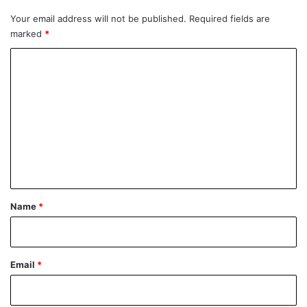
a
Your email address will not be published.
Required fields are
o
marked
*
d
n
C
a
o
c
i
m
s
m
t
a
e
n
t
*
Name
*
Email
*