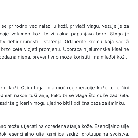
 se prirodno već nalazi u koži, privlači vlagu, vezuje je za
daje volumen koži te vizualno popunjava bore. Stoga je
otiv dehidriranosti i starenja. Odaberite kremu koja sadrži
brzo ćete vidjeti promjenu. Uporaba hijaluronske kiseline
dodatna njega, preventivno može koristiti i na mlađoj koži.-
a je u koži. Osim toga, ima moć regeneracije kože te je čini
odmah nakon tuširanja, kako bi se vlaga što duže zadržala.
i sadrže glicerin mogu ujedno biti i odlična baza za šminku.
ljano može utjecati na određena stanja kože. Esencijalno ulje
ok esencijalno ulje kamilice sadrži protuupalna svojstva.