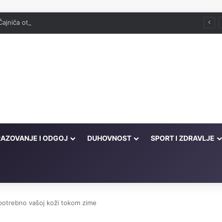
Čajniča otvorena džamija srušena 1943. godine
AZOVANJE I ODGOJ
DUHOVNOST
SPORT I ZDRAVLJE
 potrebno vašoj koži tokom zime