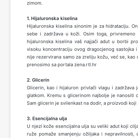
zimom.
1. Hijaluronska kiselina
Hijaluronska kiselina sinonim je za hidrataciju. On
sebe i zadržava u koži. Osim toga, privremeno 
hijaluronska kiselina vaš najjači adut u borbi pr
visoku koncentraciju ovog dragocjenog sastojka i 
nije rezervirana samo za zreliju kožu, već se, kao 
prenosimo sa portala zena.rtl.hr
2. Glicerin
Glicerin, kao i hijaluron privlači vlagu i zadržav
glatkom. Kremu s glicerinom najbolje je nanositi 
Sam glicerin je svilenkast na dodir, a proizvodi koj
3. Esencijalna ulja
U njezi kože esencijalna ulja su veliki adut koji ci
ruže pomaže smanjenju ožiljaka i nepravilnosti, d