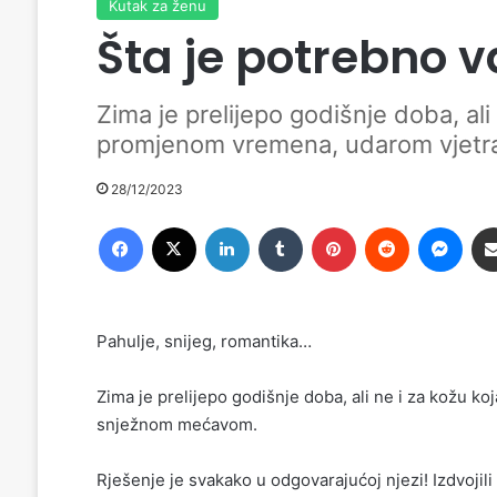
Kutak za ženu
Šta je potrebno v
Zima je prelijepo godišnje doba, al
promjenom vremena, udarom vjetra
28/12/2023
Facebook
X
LinkedIn
Tumblr
Pinterest
Reddit
Messenger
Pahulje, snijeg, romantika…
Zima je prelijepo godišnje doba, ali ne i za kožu k
snježnom mećavom.
Rješenje je svakako u odgovarajućoj njezi! Izdvojili