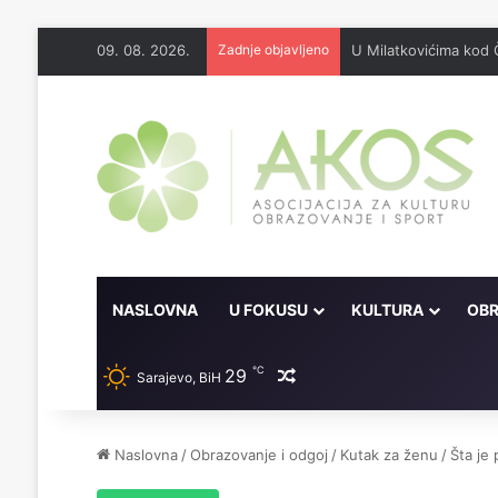
09. 08. 2026.
Zadnje objavljeno
U Milatkovićima kod 
NASLOVNA
U FOKUSU
KULTURA
OBR
℃
29
Random članak
Sarajevo, BiH
Naslovna
/
Obrazovanje i odgoj
/
Kutak za ženu
/
Šta je