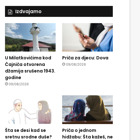
Izdvajamo
U Milatkovićima kod
Priča za djecu: Dova
Čajniča otvorena
09/08/2026
džamija srušena 1943.
godine
09/08/2026
Šta se desi kad se
Priča o jednom
sretnu srodne duše?
hidžabu: Šta kažeš, ne