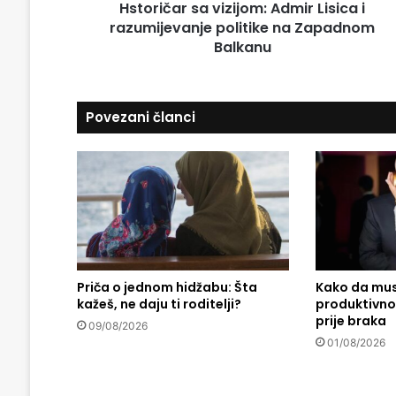
d
Hstoričar sa vizijom: Admir Lisica i
s
r
razumijevanje politike na Zapadnom
a
e
v
Balkanu
s
i
u
z
i
Povezani članci
j
o
m
:
A
d
m
i
r
L
Priča o jednom hidžabu: Šta
Kako da mu
kažeš, ne daju ti roditelji?
produktivno 
i
prije braka
s
09/08/2026
i
01/08/2026
c
a