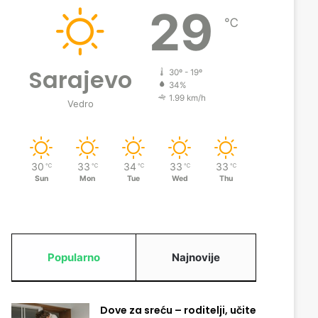
29
℃
Sarajevo
30º - 19º
34%
1.99 km/h
Vedro
30
33
34
33
33
℃
℃
℃
℃
℃
Sun
Mon
Tue
Wed
Thu
Popularno
Najnovije
Dove za sreću – roditelji, učite