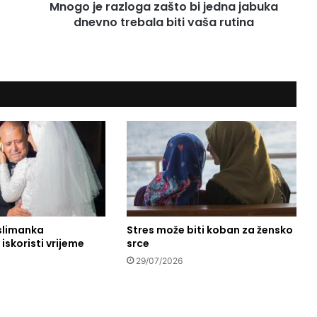
Mnogo je razloga zašto bi jedna jabuka
z
dnevno trebala biti vaša rutina
l
o
g
a
z
a
š
t
o
b
i
j
e
d
n
slimanka
Stres može biti koban za žensko
iskoristi vrijeme
srce
a
j
29/07/2026
a
b
u