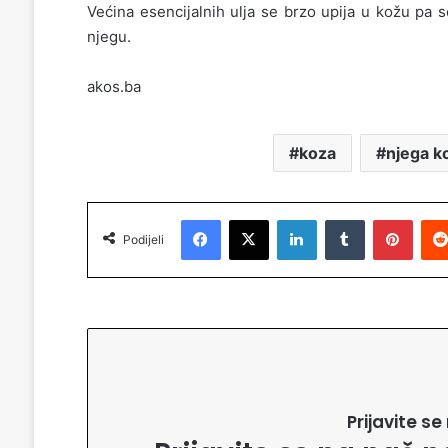
Većina esencijalnih ulja se brzo upija u kožu pa 
njegu.
akos.ba
koza
njega k
Facebook
X
LinkedIn
Tumblr
Pinterest
Podijeli
Prijavite s