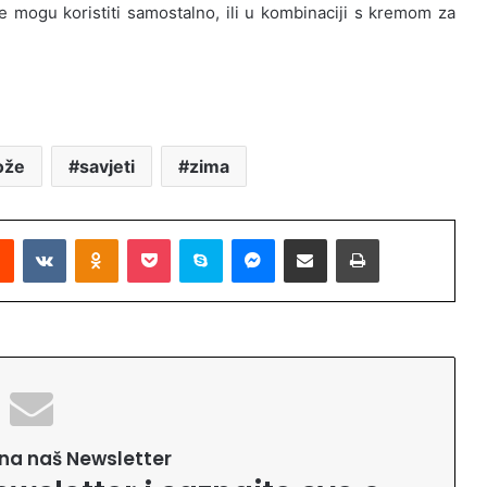
se mogu koristiti samostalno, ili u kombinaciji s kremom za
ože
savjeti
zima
Reddit
VKontakte
Odnoklassniki
Pocket
Skype
Messenger
Podijeli putem Emaila
Printaj
e na naš Newsletter