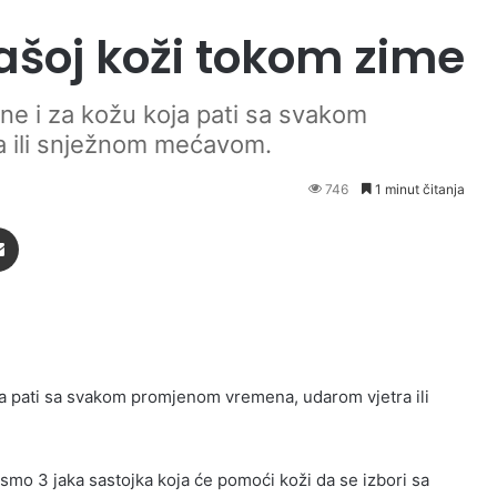
ašoj koži tokom zime
i ne i za kožu koja pati sa svakom
 ili snježnom mećavom.
746
1 minut čitanja
Podijeli putem Emaila
oja pati sa svakom promjenom vremena, udarom vjetra ili
 smo 3 jaka sastojka koja će pomoći koži da se izbori sa