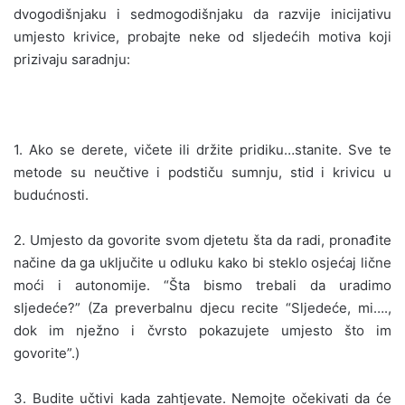
dvogodišnjaku i sedmogodišnjaku da razvije inicijativu
umjesto krivice, probajte neke od sljedećih motiva koji
prizivaju saradnju:
1. Ako se derete, vičete ili držite pridiku…stanite. Sve te
metode su neučtive i podstiču sumnju, stid i krivicu u
budućnosti.
2. Umjesto da govorite svom djetetu šta da radi, pronađite
načine da ga uključite u odluku kako bi steklo osjećaj lične
moći i autonomije. “Šta bismo trebali da uradimo
sljedeće?” (Za preverbalnu djecu recite “Sljedeće, mi….,
dok im nježno i čvrsto pokazujete umjesto što im
govorite”.)
3. Budite učtivi kada zahtjevate. Nemojte očekivati da će