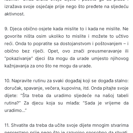
izražava svoje osjećaje prije nego što pređete na sljedeću
aktivnost.
9. Djeca obično osjete kada mislite to i kada ne mislite. Ne
govorite ništa osim ukoliko to mislite i možete to učtivo
reći. Onda to popratite sa dostojanstvom i poštovanjem – i
obično bez riječi. Opet, ovo znači preusmeravanje ili
“pokazivanje” djeci šta mogu da urade umjesto njihovog
kažnjavanja za ono što ne mogu da urade.
10. Napravite rutinu za svaki događaj koji se događa stalno:
doručak, spavanje, večera, kupovina, itd. Onda pitajte svoje
dijete: “Šta treba da uradimo sljedeće na našoj tabeli
rutina?” Za djecu koja su mlađa: “Sada je vrijeme da
uradimo…”
11. Shvatite da treba da učite svoje dijete mnogim stvarima
neprestano prije nego što je razvojno sposobno da shvati.