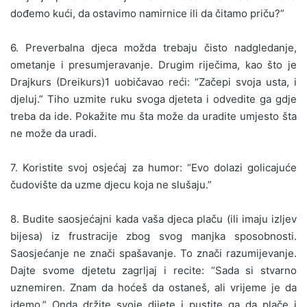
dođemo kući, da ostavimo namirnice ili da čitamo priču?”
6. Preverbalna djeca možda trebaju čisto nadgledanje,
ometanje i presumjeravanje. Drugim riječima, kao što je
Drajkurs (Dreikurs)1 uobičavao reći: “Začepi svoja usta, i
djeluj.” Tiho uzmite ruku svoga djeteta i odvedite ga gdje
treba da ide. Pokažite mu šta može da uradite umjesto šta
ne može da uradi.
7. Koristite svoj osjećaj za humor: “Evo dolazi golicajuće
čudovište da uzme djecu koja ne slušaju.”
8. Budite saosjećajni kada vaša djeca plaču (ili imaju izljev
bijesa) iz frustracije zbog svog manjka sposobnosti.
Saosjećanje ne znači spašavanje. To znači razumijevanje.
Dajte svome djetetu zagrljaj i recite: “Sada si stvarno
uznemiren. Znam da hoćeš da ostaneš, ali vrijeme je da
idemo.” Onda držite svoje dijete i pustite ga da plače i