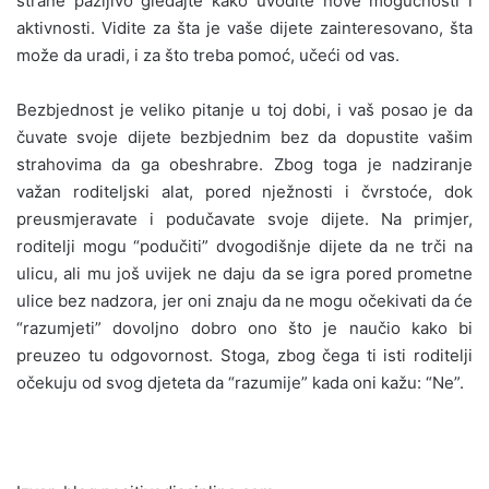
strane pažljivo gledajte kako uvodite nove mogućnosti i
aktivnosti. Vidite za šta je vaše dijete zainteresovano, šta
može da uradi, i za što treba pomoć, učeći od vas.
Bezbjednost je veliko pitanje u toj dobi, i vaš posao je da
čuvate svoje dijete bezbjednim bez da dopustite vašim
strahovima da ga obeshrabre. Zbog toga je nadziranje
važan roditeljski alat, pored nježnosti i čvrstoće, dok
preusmjeravate i podučavate svoje dijete. Na primjer,
roditelji mogu “podučiti” dvogodišnje dijete da ne trči na
ulicu, ali mu još uvijek ne daju da se igra pored prometne
ulice bez nadzora, jer oni znaju da ne mogu očekivati da će
“razumjeti” dovoljno dobro ono što je naučio kako bi
preuzeo tu odgovornost. Stoga, zbog čega ti isti roditelji
očekuju od svog djeteta da “razumije” kada oni kažu: “Ne”.