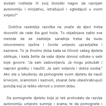
slušam roditelje ili svoj biološki nagon da razvijam
autonomiju i inicijativu, istražujući i ogledajući u svom
svijetu?”
Dotična razdoblja razvitka ne znače da djeci treba
dozvoliti da rade šta god hoće. To objašnjava zašto sve
metode da se zadobije saradnja treba da budu
istovremeno nježne i čvrste umjesto upravljačke i
kaznene. To je životno doba kada se ličnost vašeg djeteta
oblikuje, i kada želite da vaše dijete donosi odluke o sebi
koje govore: “Ja sam zadovoljan/a. Ja mogu pokušati i
napravi grešku i naučiti. Ja sam voljen/a i dobra osoba.”
Ako ste u iskušenju da pomognete svom djetetu da nauči
krivicom, sramotom i kaznom, stvarat ćete obeshrabrujući
položaj koji je teško obrnuti u zrelom dobu.
Da pomognete djetetu koje je tek prohodalo da razvije
autonomiju umjesto sumnje i srama, te da pomognete i