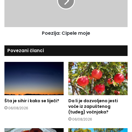
"
i
N
j
a
a
u
:
v
C
r
Poezija: Cipele moje
i
e
p
d
e
Povezani članci
e
l
n
e
j
m
i
o
h
j
o
e
v
e
p
Šta je sihir i kako se liječi?
Da li je dozvoljeno jesti
voće iz zapuštenog
a
06/08/2026
(tuđeg) voćnjaka?
ž
n
06/08/2026
j
u