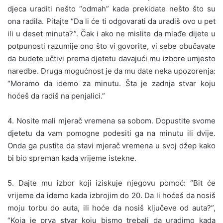
djeca uraditi nešto “odmah” kada prekidate nešto što su
ona radila. Pitajte “Da li će ti odgovarati da uradiš ovo u pet
ili u deset minuta?”. Čak i ako ne mislite da mlađe dijete u
potpunosti razumije ono što vi govorite, vi sebe obučavate
da budete učtivi prema djetetu davajući mu izbore umjesto
naredbe. Druga mogućnost je da mu date neka upozorenja:
“Moramo da idemo za minutu. Šta je zadnja stvar koju
hoćeš da radiš na penjalici.”
4. Nosite mali mjerač vremena sa sobom. Dopustite svome
djetetu da vam pomogne podesiti ga na minutu ili dvije.
Onda ga pustite da stavi mjerač vremena u svoj džep kako
bi bio spreman kada vrijeme istekne.
5. Dajte mu izbor koji iziskuje njegovu pomoć: “Bit će
vrijeme da idemo kada izbrojim do 20. Da li hoćeš da nosiš
moju torbu do auta, ili hoće da nosiš ključeve od auta?”,
“Koja je prva stvar koju bismo trebali da uradimo kada