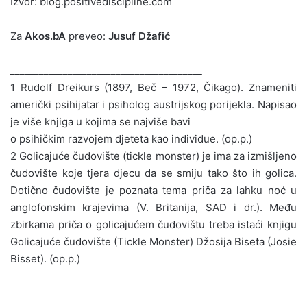
Izvor: blog.positivediscipline.com
Za
Akos.bA
preveo:
Jusuf Džafić
________________________________________
1 Rudolf Dreikurs (1897, Beč – 1972, Čikago). Znameniti
američki psihijatar i psiholog austrijskog porijekla. Napisao
je više knjiga u kojima se najviše bavi
o psihičkim razvojem djeteta kao individue. (op.p.)
2 Golicajuće čudovište (tickle monster) je ima za izmišljeno
čudovište koje tjera djecu da se smiju tako što ih golica.
Dotično čudovište je poznata tema priča za lahku noć u
anglofonskim krajevima (V. Britanija, SAD i dr.). Među
zbirkama priča o golicajućem čudovištu treba istaći knjigu
Golicajuće čudovište (Tickle Monster) Džosija Biseta (Josie
Bisset). (op.p.)