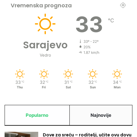
Vremenska prognoza
33
℃
Sarajevo
33º - 22º
20%
1.87 km/h
Vedro
33
32
31
32
34
℃
℃
℃
℃
℃
Thu
Fri
Sat
Sun
Mon
Popularno
Najnovije
Dove za sreću – roditelji, učite ovu dovu