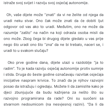
istraže svoj svijet i razviju svoj osjećaj autonomije.
Oh, vaše dijete može “znati” da vi ne želite od njega da
uradi neku stvar. Ono čak može znati da će dobiti ljut
odgovor od vas ako to uradi. Međutim, ono ne može da
razumije “zašto” na način na koji odrasla osoba misli da
ono može. Zbog čega bi drugog dijete gledalo u vas prije
nego što uradi ono što “zna” da ne bi trebalo, naceri se, i
uradi to u svakom slučaju?
Oko prve godine dana, dijete ulazi u razdoblje “ja to
radim”. To je kada razviju osjećaj autonomije protiv sumnje
i stida. Druga do šeste godine označavaju razvitak osjećaja
inicijative naspram krivice. To znači da je njihov razvojni
posao da istražuju i ogledaju. Možete li da zamislite kako je
djeci zbunjujuće da budu kažnjena za nešto što su
razvojno programirana da rade? Oni su suočeni sa
stvarnom nedoumicom (na nesvjesnoj razini). “Da li da