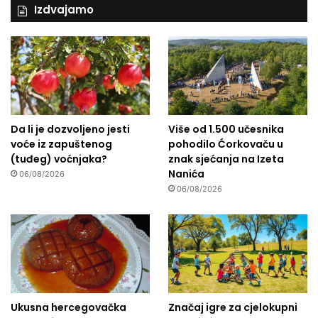
Izdvajamo
Da li je dozvoljeno jesti
Više od 1.500 učesnika
voće iz zapuštenog
pohodilo Ćorkovaču u
(tuđeg) voćnjaka?
znak sjećanja na Izeta
Nanića
06/08/2026
06/08/2026
Ukusna hercegovačka
Značaj igre za cjelokupni