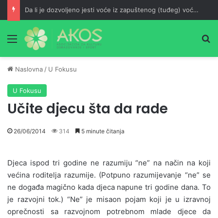
Da li je dozvoljeno jesti voće iz zapuštenog (tuđeg) voćnjaka?
Meni
Pr
Naslovna
/
U Fokusu
U Fokusu
Učite djecu šta da rade
26/06/2014
314
5 minute čitanja
Djeca ispod tri godine ne razumiju “ne” na način na koji
većina roditelja razumije. (Potpuno razumijevanje “ne” se
ne događa magično kada djeca napune tri godine dana. To
je razvojni tok.) “Ne” je misaon pojam koji je u izravnoj
oprečnosti sa razvojnom potrebnom mlade djece da