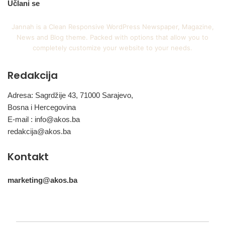
Učlani se
Jannah is a Clean Responsive WordPress Newspaper, Magazine,
News and Blog theme. Packed with options that allow you to
completely customize your website to your needs.
Redakcija
Adresa: Sagrdžije 43, 71000 Sarajevo,
Bosna i Hercegovina
E-mail :
info@akos.ba
redakcija@akos.ba
Kontakt
marketing@akos.ba