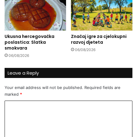
n
e
o
b
r
Ukusna hercegovačka
Značaj igre za cjelokupni
a
poslastica: Slatka
razvoj djeteta
ć
smokvara
06/08/2026
a
06/08/2026
j
i
u
Leave a Reply
A
l
Your email address will not be published.
Required fields are
l
marked
*
a
h
C
a
o
s
e
m
p
m
o