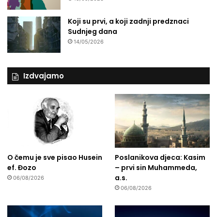
Koji su prvi, a koji zadnji predznaci
Sudnjeg dana
14/05/2026
Izdvajamo
O čemu je sve pisao Husein
Poslanikova djeca: Kasim
ef. Đozo
– prvi sin Muhammeda,
a.s.
06/08/2026
06/08/2026