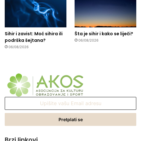
Sihir i zavist: Moć sihira ili
Šta je sihir i kako se liječi?
podrška šejtana?
06/08/2026
06/08/2026
Upišite
vašu
Email
adresu
Brzi linkovi