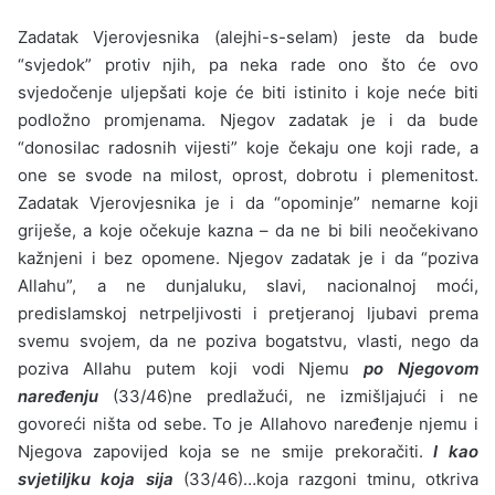
Zadatak Vjerovjesnika (alejhi-s-selam) jeste da bude
“svjedok” protiv njih, pa neka rade ono što će ovo
svjedočenje uljepšati koje će biti istinito i koje neće biti
podložno promjenama. Njegov zadatak je i da bude
“donosilac radosnih vijesti” koje čekaju one koji rade, a
one se svode na milost, oprost, dobrotu i plemenitost.
Zadatak Vjerovjesnika je i da “opominje” nemarne koji
griješe, a koje očekuje kazna – da ne bi bili neočekivano
kažnjeni i bez opomene. Njegov zadatak je i da “poziva
Allahu”, a ne dunjaluku, slavi, nacionalnoj moći,
predislamskoj netrpeljivosti i pretjeranoj ljubavi prema
svemu svojem, da ne poziva bogatstvu, vlasti, nego da
poziva Allahu putem koji vodi Njemu
po Njegovom
naređenju
(33/46)ne predlažući, ne izmišljajući i ne
govoreći ništa od sebe. To je Allahovo naređenje njemu i
Njegova zapovijed koja se ne smije prekoračiti.
I kao
svjetiljku koja sija
(33/46)…koja razgoni tminu, otkriva