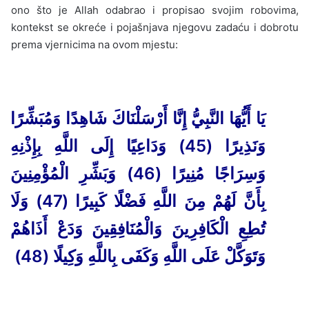
ono što je Allah odabrao i propisao svojim robovima,
kontekst se okreće i pojašnjava njegovu zadaću i dobrotu
prema vjernicima na ovom mjestu:
يَا أَيُّهَا النَّبِيُّ إِنَّا أَرْسَلْنَاكَ شَاهِدًا وَمُبَشِّرًا
وَنَذِيرًا (45) وَدَاعِيًا إِلَى اللَّهِ بِإِذْنِهِ
وَسِرَاجًا مُنِيرًا (46) وَبَشِّرِ الْمُؤْمِنِينَ
بِأَنَّ لَهُمْ مِنَ اللَّهِ فَضْلًا كَبِيرًا (47) وَلَا
تُطِعِ الْكَافِرِينَ وَالْمُنَافِقِينَ وَدَعْ أَذَاهُمْ
وَتَوَكَّلْ عَلَى اللَّهِ وَكَفَى بِاللَّهِ وَكِيلًا (48)