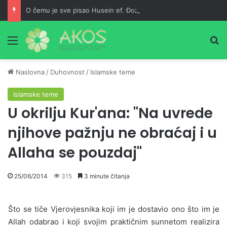
O čemu je sve pisao Husein ef. Đozo
Meni
Pr
Naslovna
/
Duhovnost
/
Islamske teme
Islamske teme
U okrilju Kur'ana: "Na uvrede
njihove pažnju ne obraćaj i u
Allaha se pouzdaj"
25/06/2014
315
3 minute čitanja
Što se tiče Vjerovjesnika koji im je dostavio ono što im je
Allah odabrao i koji svojim praktičnim sunnetom realizira