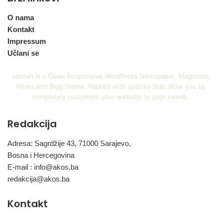
O nama
Kontakt
Impressum
Učlani se
Jannah is a Clean Responsive WordPress Newspaper, Magazine,
News and Blog theme. Packed with options that allow you to
completely customize your website to your needs.
Redakcija
Adresa: Sagrdžije 43, 71000 Sarajevo,
Bosna i Hercegovina
E-mail :
info@akos.ba
redakcija@akos.ba
Kontakt