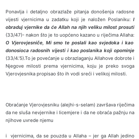
Ponavlja i detaljno obrazlaže pitanja donošenja radosne
vijesti vjernicima u zadatku koji je naložen Poslaniku:
I
obraduj vjernike da će Allah na njih veliku milost prosuti
(33/47)- nakon što je to uopćeno kazano u riječima Allaha:
O Vjerovjesniče, Mi smo te poslali kao svjedoka i kao
donosioca radosnih vijesti i kao poslanika koji opominje
(33/4.’5).To je povećanje u obrazlaganju Allahove dobrote i
Njegove milosti prema vjernicima, koju je preko svoga
Vjerovjesnika propisao što ih vodi sreći i velikoj milosti.
Obraćanje Vjerovjesniku (alejhi-s-selam) završava riječima
da ne sluša nevjernike i licemjere i da ne obraća pažnju na
njihove uvrede njemu
i vjernicima, da se pouzda u Allaha – jer ga Allah jedino