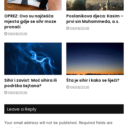
a
e
z
o
OPREZ: Ovo su najčešća
Poslanikova djeca: Kasim –
mjesta gdje se sihr moze
prvi sin Muhammeda, a.s.
v
pronaći
i
06/08/2026
ć
06/08/2026
n
a
j
s
t
a
r
Sihir i zavist: Moć sihira ili
Šta je sihir i kako se liječi?
i
podrška šejtana?
j
06/08/2026
06/08/2026
i
h
a
Leave a Reply
f
i
Your email address will not be published.
Required fields are
z