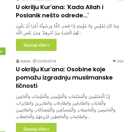
U okrilju Kur'ana: 'Kada Allah i
Poslanik nešto odrede…'
وَمَا كَانَ لِمُؤْمِنٍ وَلَا مُؤْمِنَةٍ إِذَا قَضَى اللَّهُ وَرَسُولُهُ أَمْرًا أَنْ يَكُونَ
لَهُمُ الْخِيَرَةُ مِنْ أَمْرِهِمْ ۗ وَمَنْ يَعْصِ اللَّهَ…
Saznaj više »
me
Admin
22/06/2014
264
U okrilju Kur'ana: Osobine koje
pomažu izgradnju muslimanske
ličnosti
إِنَّ الْمُسْلِمِينَ وَالْمُسْلِمَاتِ وَالْمُؤْمِنِينَ وَالْمُؤْمِنَاتِ وَالْقَانِتِينَ
وَالْقَانِتَاتِ وَالصَّادِقِينَ وَالصَّادِقَاتِ وَالصَّابِرِينَ وَالصَّابِرَاتِ
وَالْخَاشِعِينَ وَالْخَاشِعَاتِ وَالْمُتَصَدِّقِينَ وَالْمُتَصَدِّقَاتِ وَالصَّائِمِينَ
وَالصَّائِمَاتِ وَالْحَافِظِينَ فُرُوجَهُمْ وَالْحَافِظَاتِ…
Saznaj više »