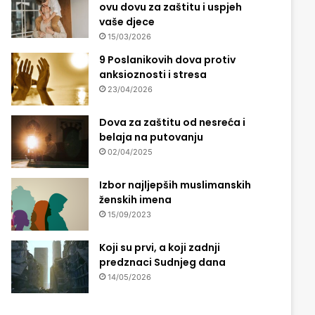
ovu dovu za zaštitu i uspjeh
vaše djece
15/03/2026
9 Poslanikovih dova protiv
anksioznosti i stresa
23/04/2026
Dova za zaštitu od nesreća i
belaja na putovanju
02/04/2025
Izbor najljepših muslimanskih
ženskih imena
15/09/2023
Koji su prvi, a koji zadnji
predznaci Sudnjeg dana
14/05/2026