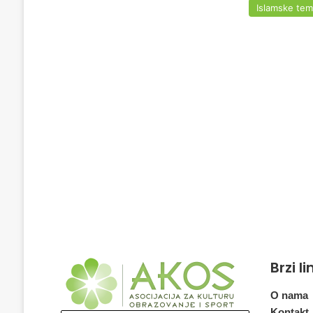
Islamske te
Brzi l
O nama
Kontakt