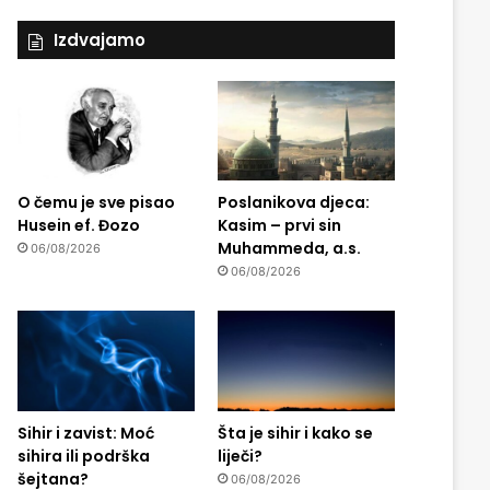
Izdvajamo
O čemu je sve pisao
Poslanikova djeca:
Husein ef. Đozo
Kasim – prvi sin
Muhammeda, a.s.
06/08/2026
06/08/2026
Sihir i zavist: Moć
Šta je sihir i kako se
sihira ili podrška
liječi?
šejtana?
06/08/2026