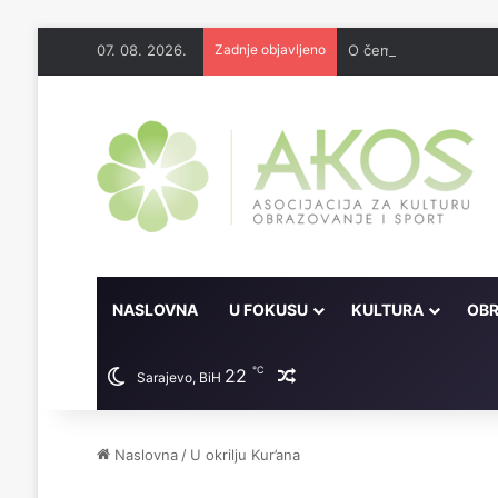
07. 08. 2026.
Zadnje objavljeno
O čemu je sve pisao 
NASLOVNA
U FOKUSU
KULTURA
OBR
℃
22
Random članak
Sarajevo, BiH
Naslovna
/
U okrilju Kur’ana