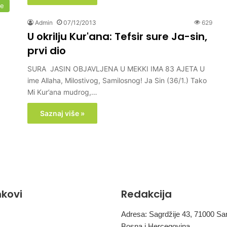
me
Admin
07/12/2013
629
U okrilju Kur'ana: Tefsir sure Ja-sin,
prvi dio
SURA JASIN OBJAVLJENA U MEKKI IMA 83 AJETA U
ime Allaha, Milostivog, Samilosnog! Ja Sin (36/1.) Tako
Mi Kur’ana mudrog,…
Saznaj više »
inkovi
Redakcija
Adresa: Sagrdžije 43, 71000 Sa
Bosna i Hercegovina