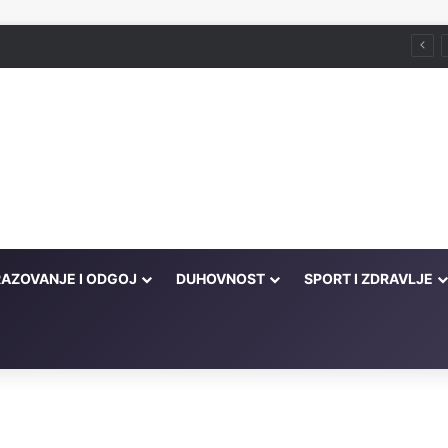
Husein ef. Đozo
AZOVANJE I ODGOJ
DUHOVNOST
SPORT I ZDRAVLJE