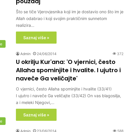
pouzdaj"
Što se tiče Vjerovjesnika koji im je dostavio ono što im je
Allah odabrao i koji svojim praktičnim sunnetom
realizira…
Saznaj više »
me
Admin
24/06/2014
372
U okrilju Kur'ana: 'O vjernici, često
Allaha spominjite i hvalite. I ujutro i
naveče Ga veličajte'
O vjernici, često Allaha spominjite i hvalite (33/41)
I ujutro i naveče Ga veličajte (33/42) On vas blagosilja,
a i meleki Njegovi,…
Saznaj više »
me
Admin
23/06/2014
588