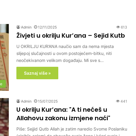
Admin
12/11/2025
613
Živjeti u okrilju Kur’ana – Sejid Kutb
U OKRILJU KUR’ANA naučio sam da nema mjesta
slijepoj slučajnosti u ovom postojećem-bitku, niti
neočekivanom velikom događaju. Mi sve s…
Saznaj više »
me
Admin
15/07/2025
441
U okrilju Kur’ana: "A ti nećeš u
Allahovu zakonu izmjene naći"
Piše: Sejjid Qutb Allah je zatim naredio Svome Poslaniku
(alejhi’s-selam) da obaveže svoje žene i kćeri svoje i