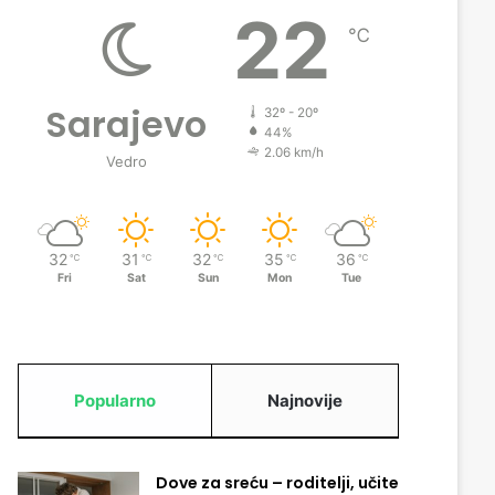
22
℃
Sarajevo
32º - 20º
44%
2.06 km/h
Vedro
32
31
32
35
36
℃
℃
℃
℃
℃
Fri
Sat
Sun
Mon
Tue
Popularno
Najnovije
Dove za sreću – roditelji, učite