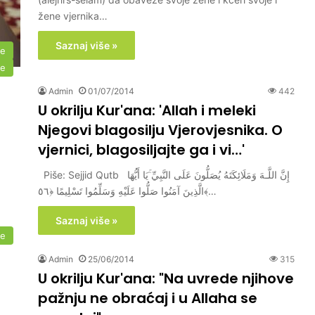
žene vjernika…
Saznaj više »
me
me
Admin
01/07/2014
442
U okrilju Kur'ana: 'Allah i meleki
Njegovi blagosilju Vjerovjesnika. O
vjernici, blagosiljajte ga i vi…'
Piše: Sejjid Qutb إِنَّ اللَّـهَ وَمَلَائِكَتَهُ يُصَلُّونَ عَلَى النَّبِيِّ ۚيَا أَيُّهَا
الَّذِينَ آمَنُوا صَلُّوا عَلَيْهِ وَسَلِّمُوا تَسْلِيمًا ﴿٥٦﴾…
Saznaj više »
me
Admin
25/06/2014
315
U okrilju Kur'ana: "Na uvrede njihove
pažnju ne obraćaj i u Allaha se