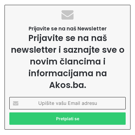
Prijavite se na naš Newsletter
Prijavite se na naš
newsletter i saznajte sve o
novim člancima i
informacijama na
Akos.ba.
U
p
i
š
i
t