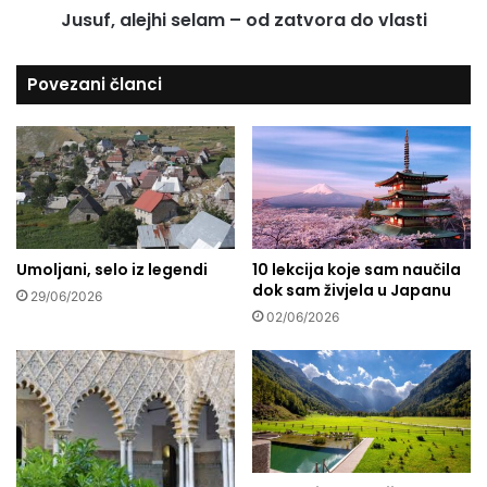
a
Jusuf, alejhi selam – od zatvora do vlasti
j
z
h
i
i
Povezani članci
u
s
b
e
i
l
j
a
e
m
n
–
o
o
v
d
i
Umoljani, selo iz legendi
10 lekcija koje sam naučila
z
dok sam živjela u Japanu
š
a
29/06/2026
e
t
02/06/2026
o
v
d
o
4
r
5
a
.
d
8
o
0
v