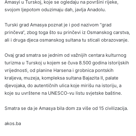
Amasyi u Turskoj, koje se ogledaju na površini rijeke,
svojom ljepotom oduzimaju dah, javlja Anadolu.
Turski grad Amasya poznat je i pod nazivom “grad
prinčeva“, zbog toga što su prinčevi iz Osmanskog carstva,
ali i druga djeca osmanskog sultana tu sticali obrazovanje.
Ovaj grad smatra se jednim od važnijih centara kulturnog
turizma u Turskoj u kojem se čuva 8.500 godina istorijskih
vrijednosti, od planine Harsena i grobnica pontskih
kraljeva, muzeja, kompleksa sultana Bajazita II, palate
djevojaka, do autentičnih ulica koje mirišu na istoriju, a
koje su uvrštene na UNESCO-vu listu svjetske baštine.
Smatra se da je Amasya bila dom za više od 15 civilizacija.
akos.ba