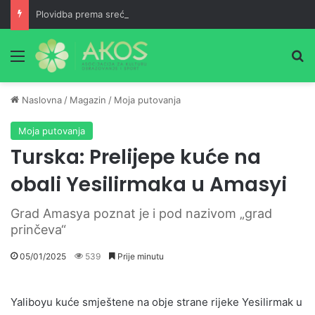
Plovidba prema sreći
Meni
Pr
Naslovna
/
Magazin
/
Moja putovanja
Moja putovanja
Turska: Prelijepe kuće na
obali Yesilirmaka u Amasyi
Grad Amasya poznat je i pod nazivom „grad
prinčeva“
05/01/2025
539
Prije minutu
Yaliboyu kuće smještene na obje strane rijeke Yesilirmak u