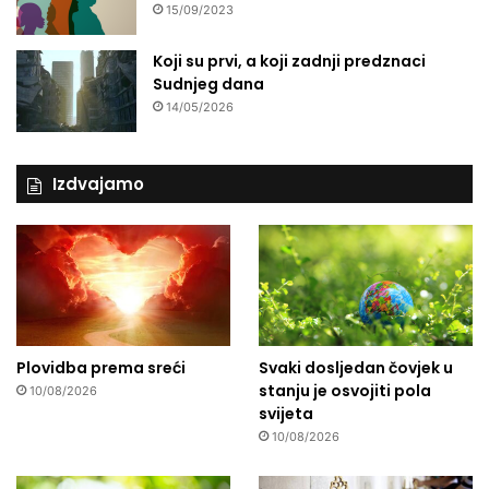
15/09/2023
Koji su prvi, a koji zadnji predznaci
Sudnjeg dana
14/05/2026
Izdvajamo
Plovidba prema sreći
Svaki dosljedan čovjek u
stanju je osvojiti pola
10/08/2026
svijeta
10/08/2026