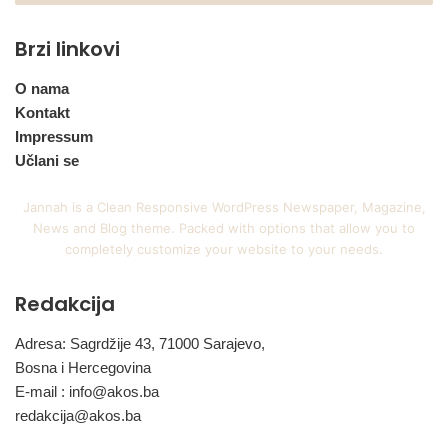
Brzi linkovi
O nama
Kontakt
Impressum
Učlani se
Jannah is a Clean Responsive WordPress Newspaper, Magazine,
News and Blog theme. Packed with options that allow you to
completely customize your website to your needs.
Redakcija
Adresa: Sagrdžije 43, 71000 Sarajevo,
Bosna i Hercegovina
E-mail :
info@akos.ba
redakcija@akos.ba