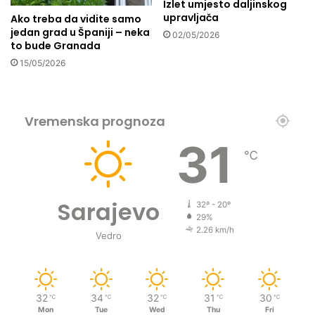
Izlet umjesto daljinskog
0
l
upravljača
Ako treba da vidite samo
P
a
jedan grad u Španiji – neka
a
02/05/2026
s
to bude Granada
l
t
15/05/2026
e
i
s
t
i
Vremenska prognoza
n
a
31
c
℃
a
Sarajevo
32º - 20º
29%
2.26 km/h
Vedro
32
34
32
31
30
℃
℃
℃
℃
℃
Mon
Tue
Wed
Thu
Fri