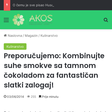
O čemu je sve pisao Husein ef. Đozo
Meni
Pr
Naslovna
/
Magazin
/
Kulinarstvo
Kulinarstvo
Preporučujemo: Kombinujte
suhe smokve sa tamnom
čokoladom za fantastičan
slatki zalogaj!
03/06/2014
255
Prije minutu