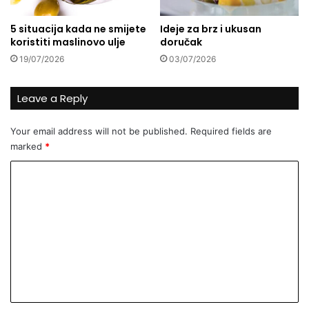
n
c
j
e
5 situacija kada ne smijete
Ideje za brz i ukusan
e
u
koristiti maslinovo ulje
doručak
n
r
19/07/2026
03/07/2026
a
a
r
d
e
n
Leave a Reply
d
o
n
j
Your email address will not be published.
Required fields are
e
a
marked
*
s
k
e
c
C
d
i
m
j
o
i
i
m
c
u
m
e
B
o
e
s
n
a
n
t
s