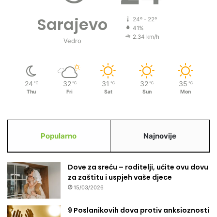
Sarajevo
24º - 22º
41%
2.34 km/h
Vedro
24
32
31
32
35
℃
℃
℃
℃
℃
Thu
Fri
Sat
Sun
Mon
Popularno
Najnovije
Dove za sreću – roditelji, učite ovu dovu
za zaštitu i uspjeh vaše djece
15/03/2026
9 Poslanikovih dova protiv anksioznosti