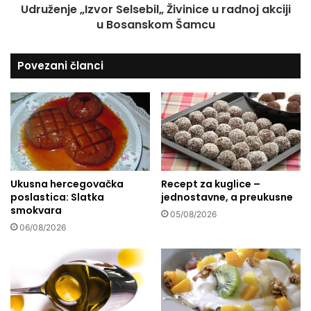
P
Udruženje „Izvor Selsebil„ Živinice u radnoj akciji
„
o
u Bosanskom Šamcu
I
l
z
j
v
Povezani članci
e
o
:
r
B
S
e
e
r
l
b
s
a
e
m
b
a
Ukusna hercegovačka
Recept za kuglice –
i
poslastica: Slatka
jednostavne, a preukusne
l
l
smokvara
i
„
05/08/2026
n
Ž
06/08/2026
a
i
p
v
o
i
č
n
i
i