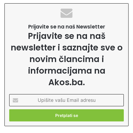
Prijavite se na naš Newsletter
Prijavite se na naš
newsletter i saznajte sve o
novim člancima i
informacijama na
Akos.ba.
U
p
i
š
i
t