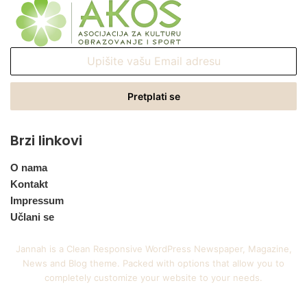
Upišite
vašu
Email
adresu
Brzi linkovi
O nama
Kontakt
Impressum
Učlani se
Jannah is a Clean Responsive WordPress Newspaper, Magazine,
News and Blog theme. Packed with options that allow you to
completely customize your website to your needs.