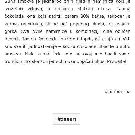
Suha smokva je jedna od onih rijetkih namirnica koja je
izuzetno zdrava, a odličnog slatkog ukusa. Tamna
čokolada, ona koja sadrži barem 80% kakaa, također je
zdrava namirnica, ali ne baš prijatnog ukusa, jer je jako
gorka. Ove dvije namirnice u kombinaciji čine odličan
desert. Tamnu čokoladu možete istopiti, pa u nju umočiti
smokve ili jednostavnije – kocku čokolade ubacite u suhu
smokvu. Neki kuhari čak vole na ovaj mix baciti samo
trunčicu morske soli jer sol može pojačati ukus. Probajte!
namirnica.ba
desert