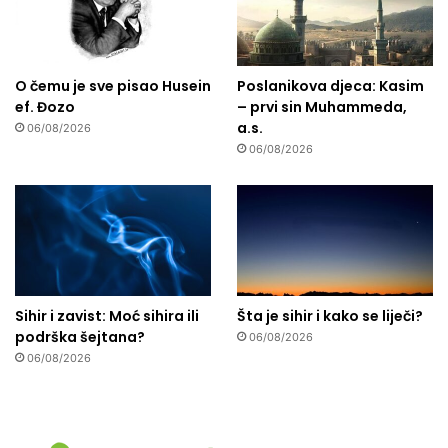
O čemu je sve pisao Husein
Poslanikova djeca: Kasim
ef. Đozo
– prvi sin Muhammeda,
a.s.
06/08/2026
06/08/2026
Sihir i zavist: Moć sihira ili
Šta je sihir i kako se liječi?
podrška šejtana?
06/08/2026
06/08/2026