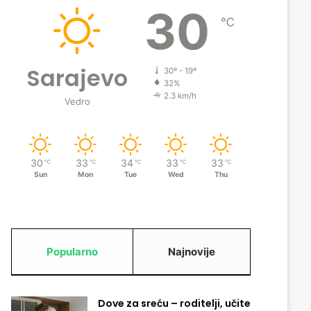
30
℃
Sarajevo
30º - 19º
32%
2.3 km/h
Vedro
30
33
34
33
33
℃
℃
℃
℃
℃
Sun
Mon
Tue
Wed
Thu
Popularno
Najnovije
Dove za sreću – roditelji, učite