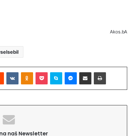
Akos.bA
selsebil
Reddit
VKontakte
Odnoklassniki
Pocket
Skype
Messenger
Podijeli putem Emaila
Printaj
e na naš Newsletter