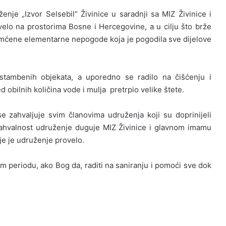
enje „Izvor Selsebil“ Živinice u saradnji sa MIZ Živinice i
lo na prostorima Bosne i Hercegovine, a u cilju što brže
pamćene elementarne nepogode koja je pogodila sve dijelove
stambenih objekata, a uporedno se radilo na čišćenju i
d obilnih količina vode i mulja pretrpio velike štete.
e zahvaljuje svim članovima udruženja koji su doprinijeli
zahvalnost udruženje duguje MIZ Živinice i glavnom imamu
je je udruženje provelo.
m periodu, ako Bog da, raditi na saniranju i pomoći sve dok