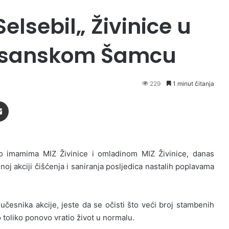
elsebil„ Živinice u
 Bosanskom Šamcu
229
1 minut čitanja
Podijeli putem Emaila
to imamima MIZ Živinice i omladinom MIZ Živinice, danas
oj akciji čišćenja i saniranja posljedica nastalih poplavama
 učesnika akcije, jeste da se očisti što veći broj stambenih
 toliko ponovo vratio život u normalu.