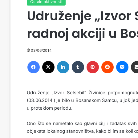
Ostale aktivnosti
Udruženje „Izvor S
radnoj akciji u
03/06/2014
Facebook
X
LinkedIn
Tumblr
Pinterest
Reddit
Messenger
Udruženje „Izvor Selsebil“ Živinice potpomognu
(03.06.2014.) je bilo u Bosanskom Šamcu, u još jedn
u proteklom periodu.
Ono što se nametalo kao glavni cilj i zadatak svih
objekata lokalnog stanovništva, kako bi im se koliko