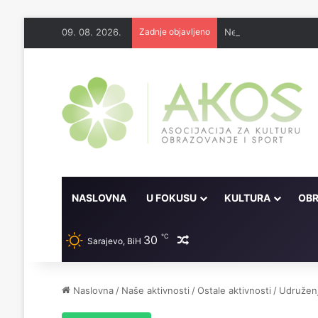
09. 08. 2026.
Zadnje objavljeno
Nema lijeka u onome 
NASLOVNA
U FOKUSU
KULTURA
OBR
℃
30
Random članak
Sarajevo, BiH
Naslovna
/
Naše aktivnosti
/
Ostale aktivnosti
/
Udruženj