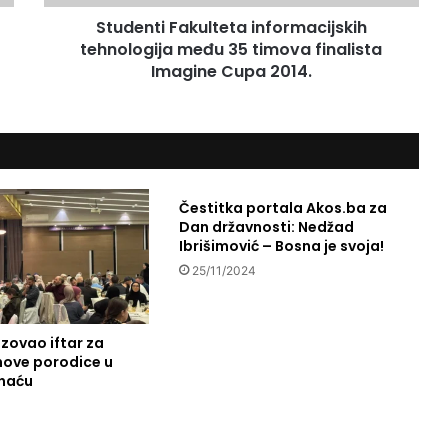
F
Studenti Fakulteta informacijskih
a
tehnologija među 35 timova finalista
k
u
Imagine Cupa 2014.
l
t
e
t
a
i
Čestitka portala Akos.ba za
n
Dan državnosti: Nedžad
f
Ibrišimović – Bosna je svoja!
o
25/11/2024
r
m
a
c
zovao iftar za
ihove porodice u
i
ihaću
j
s
k
i