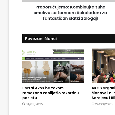
a
u
d
Preporučujemo: Kombinujte suhe
j
r
smokve sa tamnom čokoladom za
e
e
m
fantastičan slatki zalogaj!
s
o
u
:
K
Povezani članci
o
m
b
i
n
u
j
t
e
s
Portal Akos.ba tokom
AKOS organi
ramazana zabilježio rekordnu
članove i nj
u
posjetu
Sarajevu i B
h
e
31/03/2025
24/03/2025
s
m