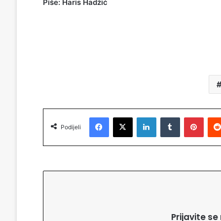
Piše: Haris Hadžić
Facebook
X
LinkedIn
Tumblr
Pinterest
Podijeli
Prijavite s