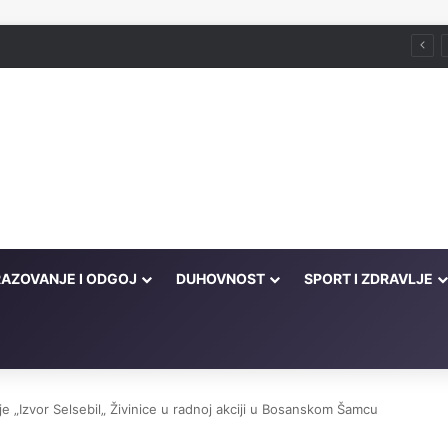
što je zabranjeno
AZOVANJE I ODGOJ
DUHOVNOST
SPORT I ZDRAVLJE
e „Izvor Selsebil„ Živinice u radnoj akciji u Bosanskom Šamcu