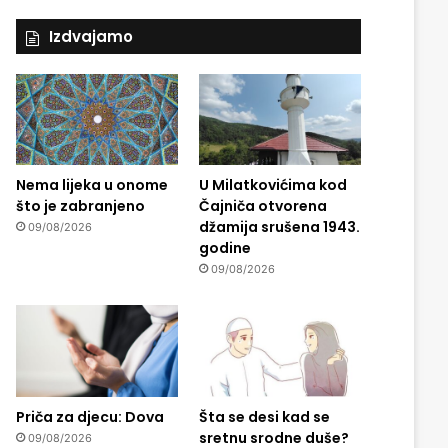
Izdvajamo
Nema lijeka u onome
U Milatkovićima kod
što je zabranjeno
Čajniča otvorena
džamija srušena 1943.
09/08/2026
godine
09/08/2026
Priča za djecu: Dova
Šta se desi kad se
sretnu srodne duše?
09/08/2026