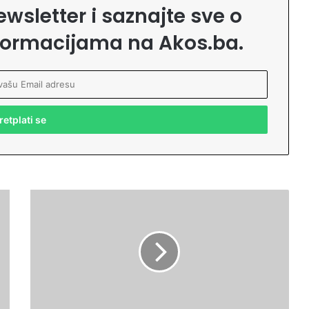
ewsletter i saznajte sve o
formacijama na Akos.ba.
S
t
u
d
e
n
t
i