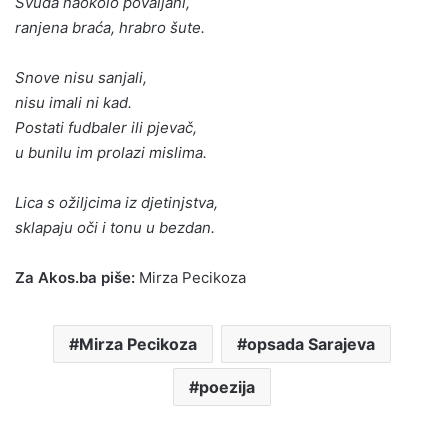
Svuda naokolo povaljani,
ranjena braća, hrabro šute.
Snove nisu sanjali,
nisu imali ni kad.
Postati fudbaler ili pjevač,
u bunilu im prolazi mislima.
Lica s ožiljcima iz djetinjstva,
sklapaju oči i tonu u bezdan.
Za Akos.ba piše:
Mirza Pecikoza
Mirza Pecikoza
opsada Sarajeva
poezija