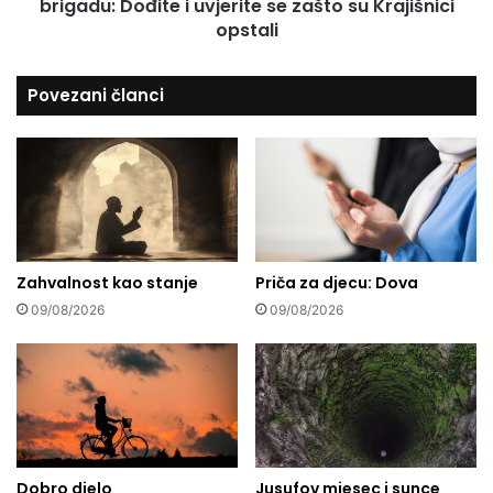
l
brigadu: Dođite i uvjerite se zašto su Krajišnici
ž
e
i
opstali
s
m
v
s
Povezani članci
o
l
j
a
e
v
k
i
o
I
m
z
š
e
i
t
j
a
Zahvalnost kao stanje
Priča za djecu: Dova
e
N
09/08/2026
09/08/2026
J
a
e
n
v
i
r
ć
e
a
j
i
e
5
Dobro djelo
Jusufov mjesec i sunce
0