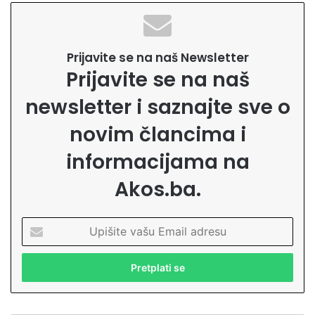
Prijavite se na naš Newsletter
Prijavite se na naš
newsletter i saznajte sve o
novim člancima i
informacijama na
Akos.ba.
U
p
i
š
i
t
e