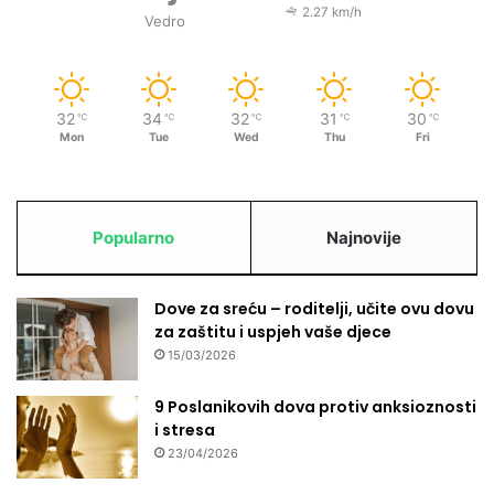
c
2.27 km/h
Vedro
i
o
p
s
32
34
32
31
30
t
℃
℃
℃
℃
℃
Mon
Tue
Wed
Thu
Fri
a
l
i
Popularno
Najnovije
Dove za sreću – roditelji, učite ovu dovu
za zaštitu i uspjeh vaše djece
15/03/2026
9 Poslanikovih dova protiv anksioznosti
i stresa
23/04/2026