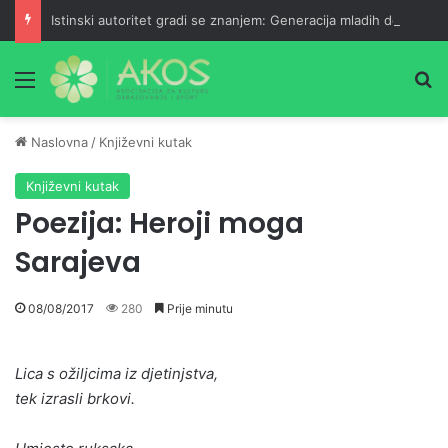
Istinski autoritet gradi se znanjem: Generacija mladih doktorica
Meni
Pr
Naslovna
/
Književni kutak
Književni kutak
Poezija: Heroji moga
Sarajeva
08/08/2017
280
Prije minutu
Lica s ožiljcima iz djetinjstva,
tek izrasli brkovi.