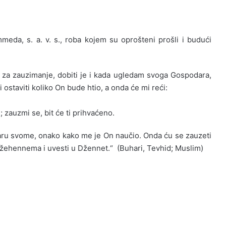
:
eda, s. a. v. s., roba kojem su oprošteni prošli i budući
lu za zauzimanje, dobiti je i kada ugledam svoga Gospodara,
 ostaviti koliko On bude htio, a onda će mi reći:
 zauzmi se, bit će ti prihvaćeno.
podaru svome, onako kako me je On naučio. Onda ću se zauzeti
iz Džehennema i uvesti u Džennet.“ (Buhari, Tevhid; Muslim)