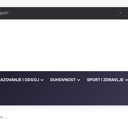
iječi?
AZOVANJE I ODGOJ
DUHOVNOST
SPORT I ZDRAVLJE
nu …