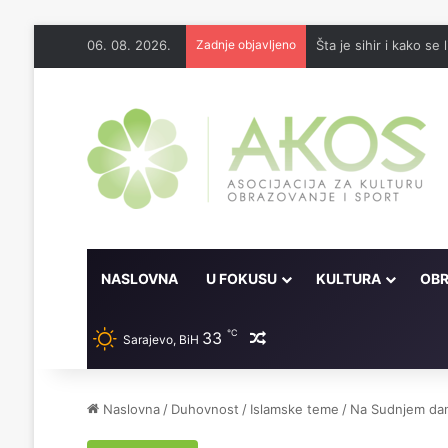
06. 08. 2026.
Zadnje objavljeno
Šta je sihir i kako se l
NASLOVNA
U FOKUSU
KULTURA
OBR
℃
33
Random članak
Sarajevo, BiH
Naslovna
/
Duhovnost
/
Islamske teme
/
Na Sudnjem da