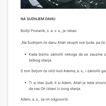
NA SUDNJEM DANU
Božiji Poslanik, s. a. v. s., je rekao:
„Na Sudnjem će danu Allah okupiti sve ljude, pa će 
Kada bismo zamolili nekoga da se zauzme z
teškog stanja.
S tom željom će otići kod Adema, a. s., i zamoliti ga
Ti si otac ljudi, ti si Adem. Allah je tebe s
da nas On izbavi iz ovog stanja.
Adem, a. s., će im odgovoriti: