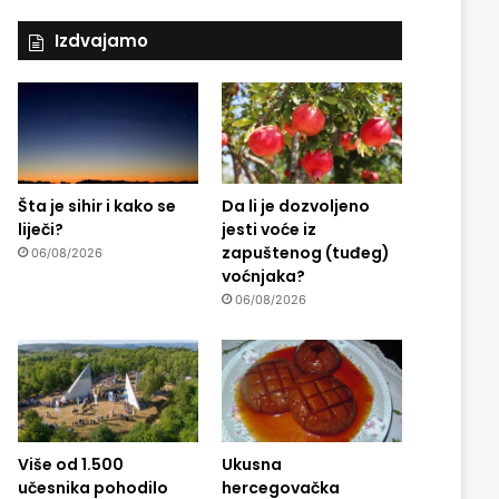
Izdvajamo
Šta je sihir i kako se
Da li je dozvoljeno
liječi?
jesti voće iz
zapuštenog (tuđeg)
06/08/2026
voćnjaka?
06/08/2026
Više od 1.500
Ukusna
učesnika pohodilo
hercegovačka