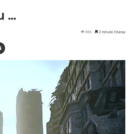
u …
866
2 minute čitanja
Podijeli putem Emaila