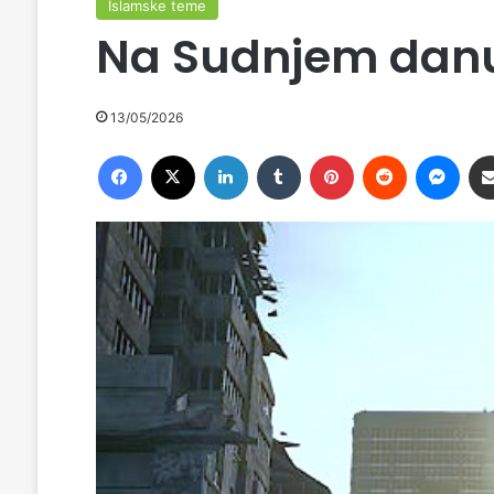
Islamske teme
Na Sudnjem dan
13/05/2026
Facebook
X
LinkedIn
Tumblr
Pinterest
Reddit
Messenger