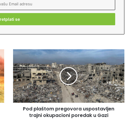
P
o
d
p
l
a
š
t
o
Pod plaštom pregovora uspostavljen
m
trajni okupacioni poredak u Gazi
p
r
e