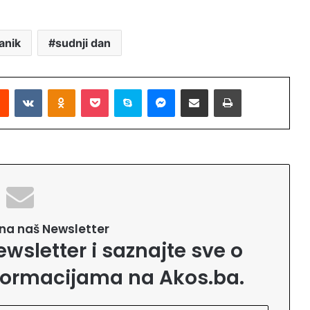
anik
sudnji dan
Reddit
VKontakte
Odnoklassniki
Pocket
Skype
Messenger
Podijeli putem Emaila
Printaj
e na naš Newsletter
ewsletter i saznajte sve o
formacijama na Akos.ba.