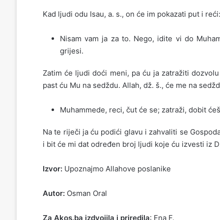
Kad ljudi odu Isau, a. s., on će im pokazati put i reći
Nisam vam ja za to. Nego, idite vi do Muhamm
grijesi.
Zatim će ljudi doći meni, pa ću ja zatražiti dozvo
past ću Mu na sedždu. Allah, dž. š., će me na sedždi
Muhammede, reci, čut će se; zatraži, dobit ćeš;
Na te riječi ja ću podići glavu i zahvaliti se Gos
i bit će mi dat određen broj ljudi koje ću izvesti 
Izvor:
Upoznajmo Allahove poslanike
Autor:
Osman Oral
Za Akos.ba izdvojila i priredila
: Ena F.