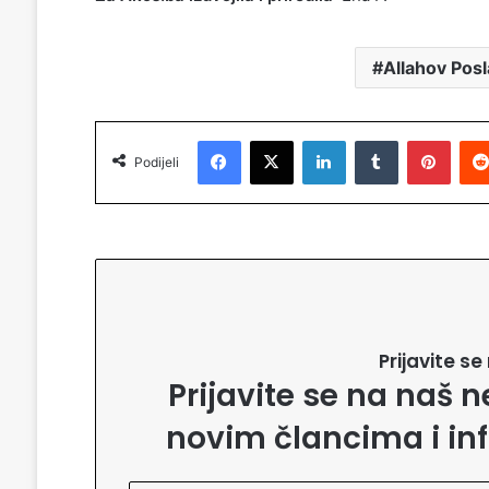
Allahov Posl
Facebook
X
LinkedIn
Tumblr
Pinterest
Podijeli
Prijavite s
Prijavite se na naš n
novim člancima i in