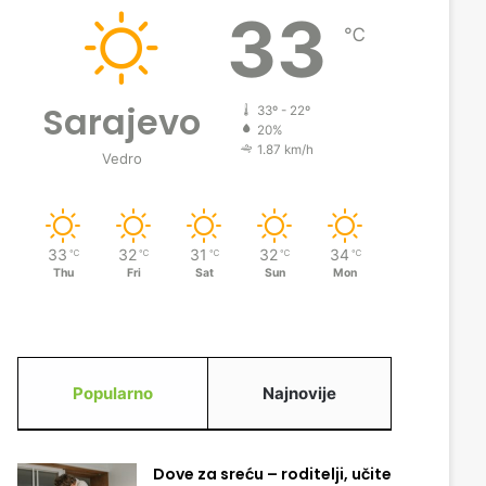
33
℃
Sarajevo
33º - 22º
20%
1.87 km/h
Vedro
33
32
31
32
34
℃
℃
℃
℃
℃
Thu
Fri
Sat
Sun
Mon
Popularno
Najnovije
Dove za sreću – roditelji, učite