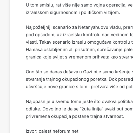
U tom smislu, rat više nije samo vojna operacija, 
izraelskom sigurnosnom i političkom vizijom.
Najpoželjniji scenario za Netanyahuovu vladu, prem
pod opsadom, uz izraelsku kontrolu nad većinom ter
vlasti. Takav scenario Izraelu omogućava kontrolu 
Hamasa oslabljenim ali prisutnim, sprečavanje pale
granica koje svijet s vremenom prihvata kao stvarn
Ono što se danas dešava u Gazi nije samo kršenje
stvaranja trajnog okupacionog poretka. Dok posredn
učvršćuje nove granice silom i pretvara više od po
Najopasnije u svemu tome jeste što ovakva politika 
odluke. Dovoljno je da se “žuta linija” svaki put pomj
privremena okupacija postane trajna stvarnost.
Izvor: palestineforum.net