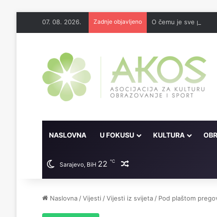
07. 08. 2026.
Zadnje objavljeno
O čemu je sve pisao 
NASLOVNA
U FOKUSU
KULTURA
OBR
℃
22
Random članak
Sarajevo, BiH
Naslovna
/
Vijesti
/
Vijesti iz svijeta
/
Pod plaštom pregov