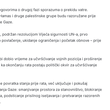
egovorima o drugoj fazi sporazuma o prekidu vatre.
 Hamas i druge palestinske grupe budu razoružane prije
ve Gaze.
, podržan rezolucijom Vijeća sigurnosti UN-a, prvo
o povlačenje, ukidanje ograničenja i početak obnove – prije
i dobio vrijeme za učvršćivanje vojnih pozicija i proširenje
ka okončanju rata postaju politički okvir za učvršćivanje
 povratka stanja prije rata, već uključuje i pokušaj
nja Gaze: smanjivanje prostora za stanovništvo, blokiranje
 podsticanje prisilnog iseljavanja i pretvaranje razorenih
.