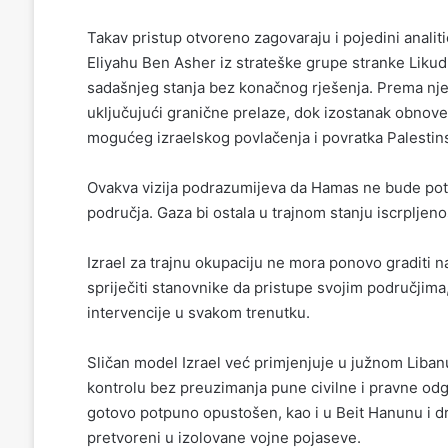
Takav pristup otvoreno zagovaraju i pojedini analiti
Eliyahu Ben Asher iz strateške grupe stranke Likud, 
sadašnjeg stanja bez konačnog rješenja. Prema njeg
uključujući granične prelaze, dok izostanak obnove 
mogućeg izraelskog povlačenja i povratka Palestin
Ovakva vizija podrazumijeva da Hamas ne bude potpu
područja. Gaza bi ostala u trajnom stanju iscrpljen
Izrael za trajnu okupaciju ne mora ponovo graditi n
spriječiti stanovnike da pristupe svojim područjim
intervencije u svakom trenutku.
Sličan model Izrael već primjenjuje u južnom Liban
kontrolu bez preuzimanja pune civilne i pravne odgo
gotovo potpuno opustošen, kao i u Beit Hanunu i dr
pretvoreni u izolovane vojne pojaseve.