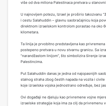
više od dva miliona Palestinaca pretvara u stanovn
U najnovijem potezu, Izrael je proširio takozvanu “ž
i cestu Salahuddin – glavnu saobraćajnicu koja pove
direktnom izraelskom kontrolom porastao na oko 6
kilometara.
Ta linija je prvobitno predstavljena kao privremena
postepeno pretvara u novu stvarnu granicu. Sa izr
“narandžastom linijom”, što simbolizira širenje izra
Palestincima.
Put Salahuddin danas je jedna od najopasnijih saobr
stalnog straha zbog čestih napada na vozila i civi
koje izraelska vojska jednostrano određuje, bez ja
Ovi događaji ne djeluju kao privremene vojne mjere 
izraelske strategije koja ima za cilj da privremenu