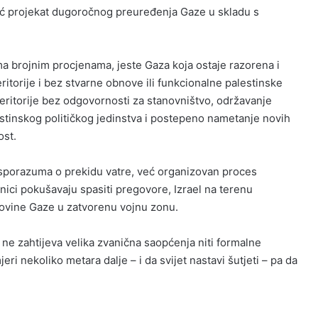
već projekat dugoročnog preuređenja Gaze u skladu s
a brojnim procjenama, jeste Gaza koja ostaje razorena i
itorije i bez stvarne obnove ili funkcionalne palestinske
teritorije bez odgovornosti za stanovništvo, održavanje
stinskog političkog jedinstva i postepeno nametanje novih
ost.
 sporazuma o prekidu vatre, već organizovan proces
ici pokušavaju spasiti pregovore, Izrael na terenu
lovine Gaze u zatvorenu vojnu zonu.
ne zahtijeva velika zvanična saopćenja niti formalne
eri nekoliko metara dalje – i da svijet nastavi šutjeti – pa da