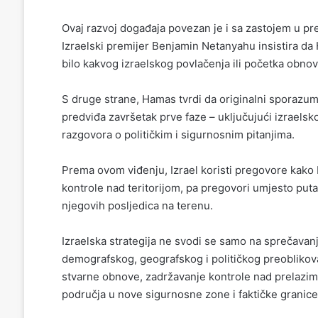
Ovaj razvoj događaja povezan je i sa zastojem u pr
Izraelski premijer
Benjamin Netanyahu
insistira da
bilo kakvog izraelskog povlačenja ili početka obno
S druge strane,
Hamas
tvrdi da originalni sporazum
predviđa završetak prve faze – uključujući izraelsk
razgovora o političkim i sigurnosnim pitanjima.
Prema ovom viđenju, Izrael koristi pregovore kako b
kontrole nad teritorijom, pa pregovori umjesto puta 
njegovih posljedica na terenu.
Izraelska strategija ne svodi se samo na sprečavanje
demografskog, geografskog i političkog preoblikova
stvarne obnove, zadržavanje kontrole nad prelazima,
područja u nove sigurnosne zone i faktičke granice