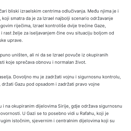
čari bliski izraelskim centrima odlučivanja. Među njima je i
koji smatra da je za Izrael najbolji scenario održavanje
ovim riječima, Izrael kontroliše dvije trećine Gaze,
i rast želje za iseljavanjem čine ovu situaciju boljom od
ske uprave.
no uništen, ali ni da se Izrael povuče iz okupiranih
osti koje sprečava obnovu i normalan život.
aselja. Dovoljno mu je zadržati vojnu i sigurnosnu kontrolu,
a, držati Gazu pod opsadom i zadržati pravo vojne
u i na okupiranim dijelovima Sirije, gdje održava sigurnosnu
vornosti. U Gazi se to posebno vidi u Rafahu, koji je
ugim istočnim, sjevernim i centralnim dijelovima koji su