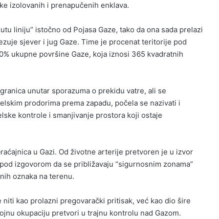
ike izolovanih i prenapučenih enklava.
utu liniju” istočno od Pojasa Gaze, tako da ona sada prelazi
zuje sjever i jug Gaze. Time je procenat teritorije pod
0% ukupne površine Gaze, koja iznosi 365 kvadratnih
 granica unutar sporazuma o prekidu vatre, ali se
aelskim prodorima prema zapadu, počela se nazivati i
elske kontrole i smanjivanje prostora koji ostaje
aćajnica u Gazi. Od životne arterije pretvoren je u izvor
le pod izgovorom da se približavaju “sigurnosnim zonama”
snih oznaka na terenu.
niti kao prolazni pregovarački pritisak, već kao dio šire
 vojnu okupaciju pretvori u trajnu kontrolu nad Gazom.