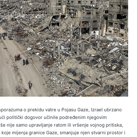
 sporazuma o prekidu vatre u Pojasu Gaze, Izrael ubrzano
ući politički dogovor učinile podređenim njegovim
iše nije samo upravljanje ratom ili vršenje vojnog pritiska,
koje mijenja granice Gaze, smanjuje njen stvarni prostor i