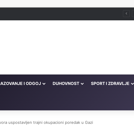
Husein ef. Đozo
AZOVANJE I ODGOJ
DUHOVNOST
SPORT I ZDRAVLJE
ora uspostavljen trajni okupacioni poredak u Gazi