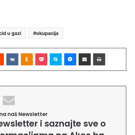
id u gazi
okupacija
Reddit
VKontakte
Odnoklassniki
Pocket
Skype
Messenger
Podijeli putem Emaila
Printaj
e na naš Newsletter
ewsletter i saznajte sve o