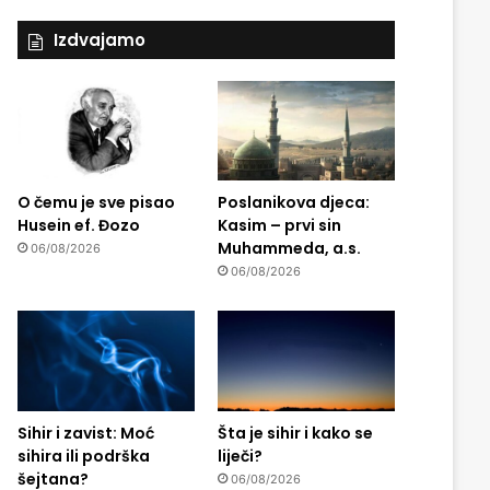
Izdvajamo
O čemu je sve pisao
Poslanikova djeca:
Husein ef. Đozo
Kasim – prvi sin
Muhammeda, a.s.
06/08/2026
06/08/2026
Sihir i zavist: Moć
Šta je sihir i kako se
sihira ili podrška
liječi?
šejtana?
06/08/2026