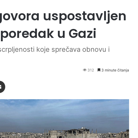
govora uspostavljen
 poredak u Gazi
scrpljenosti koje sprečava obnovu i
312
3 minute čitanja
Podijeli putem Emaila