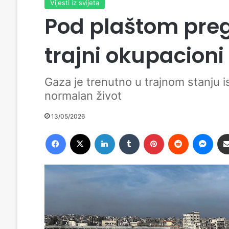
Vijesti iz svijeta
Pod plaštom pre
trajni okupacioni
Gaza je trenutno u trajnom stanju i
normalan život
13/05/2026
Facebook
X
LinkedIn
Tumblr
Pinterest
Reddit
Messenger