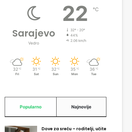
22
℃
Sarajevo
32º - 20º
44%
2.06 km/h
Vedro
32
31
32
35
36
℃
℃
℃
℃
℃
Fri
Sat
Sun
Mon
Tue
Popularno
Najnovije
Dove za sreću – roditelji, učite