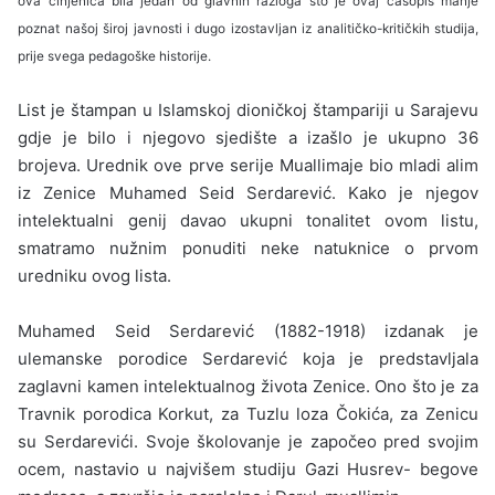
ova činjenica bila jedan od glavnih razloga što je ovaj časopis manje
poznat našoj široj javnosti i dugo izostavljan iz analitičko-kritičkih studija,
prije svega pedagoške historije.
List je štampan u Islamskoj dioničkoj štam­pariji u Sarajevu
gdje je bilo i njegovo sjedište a izašlo je ukupno 36
brojeva. Urednik ove prve serije Muallimaje bio mladi alim
iz Zenice Mu­hamed Seid Serdarević. Kako je njegov
intelek­tualni genij davao ukupni tonalitet ovom listu,
smatramo nužnim ponuditi neke natuknice o prvom
uredniku ovog lista.
Muhamed Seid Serdarević (1882-1918) iz­danak je
ulemanske porodice Serdarević koja je predstavljala
zaglavni kamen intelektualnog života Zenice. Ono što je za
Travnik porodica Korkut, za Tuzlu loza Čokića, za Zenicu
su Serdarevići. Svoje školovanje je započeo pred svojim
ocem, nastavio u najvišem studiju Gazi Husrev- begove