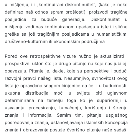
u mišljenju, ili „kontinuirani diskontinuitet”, (kako je neko
definirao naš odnos spram prošlosti), proizvodi tragične
posljedice za buduće generacije. Diskontinuitet u
mišljenju vodi nas kontinuiranom upadanju u iste ili slične
greške sa još tragičnijim posljedicama u humanističkim,
društveno-kulturnim ili ekonomskim područjima
Pored ove retrospektivne vizure nužno je aktualizirati i
prospektivni uklon što je drugo pitanje na koje nas jubileji
obavezuju. Pitanje je, dakle, koje su perspektive i budući
razvojni pravci našeg lista. Nesumnjivo, svrhovitost ovog
lista je opravdana snagom činjenice da će, i u bu­dućnosti,
ukupna distribucija moči u svijetu biti uglavnom
determinirana na temelju toga ko je superiorniji u
usvajanju, procesiranju, tumače­nju, korištenju i širenju
znanja i informacija. Sa­mim tim, pitanje uspješnog
posredovanja znanja, ustanovljavanja islamskih koncepcija
znanja i obrazovanja postaje čvorišno pitanje naše sadaš­