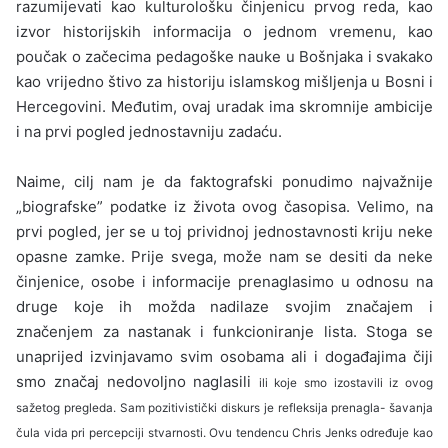
razumijevati kao kulturološku činjenicu prvog reda, kao
izvor historijskih informacija o jednom vremenu, kao
poučak o začecima peda­goške nauke u Bošnjaka i svakako
kao vrijedno štivo za historiju islamskog mišljenja u Bosni i
Hercegovini. Međutim, ovaj uradak ima skro­mnije ambicije
i na prvi pogled jednostavniju zadaću.
Naime, cilj nam je da faktografski ponudimo najvažnije
„biografske” podatke iz života ovog časopisa. Velimo, na
prvi pogled, jer se u toj pri­vidnoj jednostavnosti kriju neke
opasne zamke. Prije svega, može nam se desiti da neke
činjenice, osobe i informacije prenaglasimo u odnosu na
druge koje ih možda nadilaze svojim značajem i
značenjem za nastanak i funkcioniranje lista. Stoga se
unaprijed izvinjavamo svim osobama ali i događajima čiji
smo značaj nedovoljno naglasili
ili koje smo izostavili iz ovog
sažetog pregleda. Sam pozitivistički diskurs je refleksija prenagla- šavanja
čula vida pri percepciji stvarnosti. Ovu tendencu Chris Jenks određuje kao