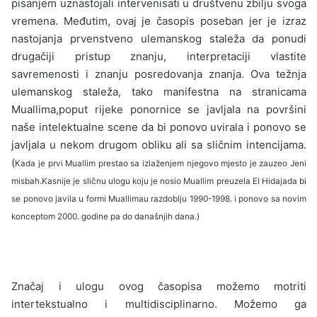
pisanjem uznastojali intervenisati u društvenu zbilju svoga
vremena. Međutim, ovaj je časopis poseban jer je izraz
nastojanja prvenstveno ulemanskog staleža da ponudi
drugačiji pristup znanju, interpretaciji vlastite
savremenosti i znanju posredovanja zna­nja. Ova težnja
ulemanskog staleža, tako mani­festna na stranicama
Muallima,poput rijeke po­nornice se javljala na površini
naše intelektualne scene da bi ponovo uvirala i ponovo se
javljala u nekom drugom obliku ali sa sličnim intencijama.
(
Kada je prvi Muallim prestao sa izlaženjem njegovo mjesto je zauzeo Jeni
misbah.Kasnije je sličnu ulogu koju je nosio Muallim preuzela El Hidajada bi
se ponovo javila u formi Muallimau razdoblju 1990-1998. i ponovo sa novim
konceptom 2000. godine pa do današnjih dana.)
Značaj i ulogu ovog časopisa možemo mo­triti
intertekstualno i multidisciplinarno. Može­mo ga