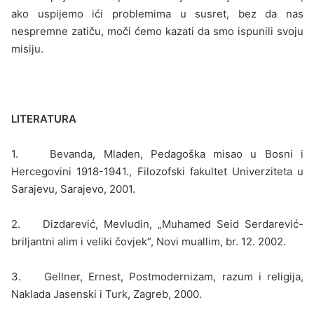
ako uspijemo ići problemima u su­sret, bez da nas
nespremne zatiču, moči ćemo kazati da smo ispunili svoju
misiju.
LITERATURA
1. Bevanda, Mladen, Pedagoška misao u Bosni i
Hercegovini 1918-1941., Filozofski fakultet Univerzi­teta u
Sarajevu, Sarajevo, 2001.
2. Dizdarević, Mevludin, „Muhamed Seid Serdarević-
briljantni alim i veliki čovjek”, Novi muallim, br. 12. 2002.
3. Gellner, Ernest, Postmodernizam, razum i religija,
Naklada Jasenski i Turk, Zagreb, 2000.