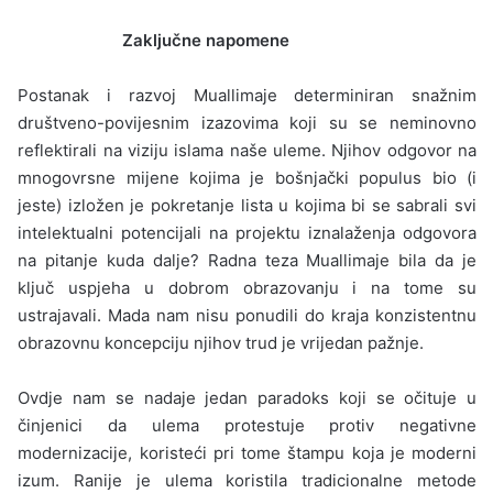
Zaključne napomene
Postanak i razvoj Muallimaje determini­ran snažnim
društveno-povijesnim izazovima koji su se neminovno
reflektirali na viziju isla­ma naše uleme. Njihov odgovor na
mnogovrsne mijene kojima je bošnjački populus bio (i
jeste) izložen je pokretanje lista u kojima bi se sabrali svi
intelektualni potencijali na projektu iznalaže­nja odgovora
na pitanje kuda dalje? Radna teza Muallimaje bila da je
ključ uspjeha u dobrom obrazovanju i na tome su
ustrajavali. Mada nam nisu ponudili do kraja konzistentnu
obrazovnu koncepciju njihov trud je vrijedan pažnje.
Ovdje nam se nadaje jedan paradoks koji se očituje u
činjenici da ulema protestuje protiv ne­gativne
modernizacije, koristeći pri tome štampu koja je moderni
izum. Ranije je ulema koristila tradicionalne metode