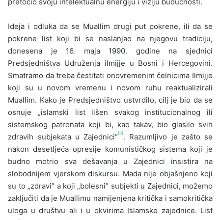
pretočio svoju intelektualnu energiju i viziju budućnosti.
Ideja i odluka da se Muallim drugi put po­krene, ili da se
pokrene list koji bi se naslanjao na njegovu tradiciju,
donesena je 16. maja 1990. godine na sjednici
Predsjedništva Udruženja ilmijje u Bosni i Hercegovini.
Smatramo da treba čestitati onovremenim čelnicima Ilmijje
koji su u novom vremenu i novom ruhu reaktualizirali
Muallim. Kako je Predsjedništvo ustvrdilo, cilj je bio da se
osnuje „islamski list lišen svakog institucionalnog ili
sistemskog patronata koji bi, kao takav, bio glasilo svih
[8]
zdravih subjekata u Zajednici”
. Razumljivo je zašto se
nakon de­setljeća opresije komunističkog sistema koji je
budno motrio sva dešavanja u Zajednici insisti­ra na
slobodnijem vjerskom diskursu. Mada nije objašnjeno koji
su to „zdravi” a koji „bolesni” su­bjekti u Zajednici, možemo
zaključiti da je Muallimu namijenjena kritička i samokritička
uloga u društvu ali i u okvirima Islamske zajednice. List