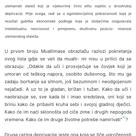
ulemanski stalež koji je vijekovima činio elitu osjetio u dvostrukoj
deprivaciji. Prije svega, radi se o egzistencijalnoj prikraćenosti koja je
rezultat gubitka ekonomske podloge koja je stoljećima osiguravala
intelektu­alnu neovisnost i primjerenu društvenu pozicio- niranost
ulemanskog staleža.
U prvom broju Muallimase obrazlažu ra­zlozi pokretanja
ovog lista gdje se veli da mualli- mi nisu u prilici da se
obrazuju: „Odakle da uči i prosvjećuje se čovjek koji je
umoran od teškog napora, osobito duševnog, što mu ga
zadaju borhanje sa sitnom, još bezumnom i neodgojenom
nejačadi. A uz to je gladan, brižan i tužan. Kako da uči i
naobrazuje se, sve kada bi i imao sredsta­va, oni koji se
brinu kako će pribaviti kruha sebi i svojoj gladnoj dječici.
Kako će im naći sklonošta od ciče zime i drugih nepogoda
[6]
vremena. Kako će im druge životne potrebe namirivati”
?
Druga razina deprivacije jeste ona koja se tiče ugroženosti