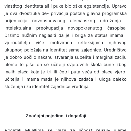
vlastitog identiteta ali i puke bi­ološke egzistencije. Upravo
je ova dvostruka de- privacija postala glavna programska
orijentacija novoosnovanog ulemanskog udruženja i
intelek­tualna preokupacija novopokrenutog časopisa.
Držimo nužnim naglasiti da je i briga za status imama i
vjeroučitelja više motivirana refleksija­ma njihovog
ukupnog položaja na identitet same zajednice. Uredništvo
je dobro uočilo nakanu stvaranja subelite i marginalizaciju
uleme te piše da se učitelji svjetovnih škola bune zbog
malih plaća koja je tri ili četri puta veća od plaće vjero­
učitelja i imama mada je njihova zadaća i uloga daleko
složenija i za identitet zajednice vrednija.
Značajni pojedinci i događaji
Početak Muallima se veže za ličnost reisul- uleme