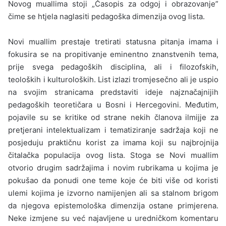
Novog muallima stoji „Časopis za odgoj i obrazovanje”
čime se htjela naglasiti pe­dagoška dimenzija ovog lista.
Novi muallim prestaje tretirati statusna pita­nja imama i
fokusira se na propitivanje eminen­tno znanstvenih tema,
prije svega pedagoških disciplina, ali i filozofskih,
teoloških i kulturološ­kih. List izlazi tromjesečno ali je uspio
na svo­jim stranicama predstaviti ideje najznačajnijih
pedagoških teoretičara u Bosni i Hercegovini. Međutim,
pojavile su se kritike od strane nekih članova ilmijje za
pretjerani intelektualizam i tematiziranje sadržaja koji ne
posjeduju praktičnu korist za imama koji su najbrojnija
čitalačka po­pulacija ovog lista. Stoga se Novi muallim
otvorio drugim sadržajima i novim rubrikama u kojima je
pokušao da ponudi one teme koje će biti više od koristi
ulemi kojima je izvorno namijenjen ali sa stalnom brigom
da njegova epistemološka di­menzija ostane primjerena.
Neke izmjene su već najavljene u uredničkom komentaru