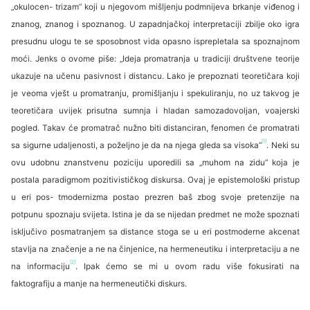
„okulocen- trizam” koji u njegovom mišljenju podmnijeva brkanje viđenog i
znanog, znanog i spoznanog. U zapadnjačkoj interpretaciji zbilje oko igra
pre­sudnu ulogu te se sposobnost vida opasno isprepletala sa spoznajnom
moći. Jenks o ovome piše: „Ideja promatranja u tradiciji društvene teorije
ukazuje na učenu pasivnost i distancu. Lako je prepoznati teoretičara koji
je veoma vješt u pro­matranju, promišljanju i spekuliranju, no uz ta­kvog je
teoretičara uvijek prisutna sumnja i hla­dan samozadovoljan, voajerski
pogled. Takav će promatrač nužno biti distanciran, fenomen će promatrati
[1]
sa sigurne udaljenosti, a poželjno je da na njega gleda sa visoka”
. Neki su
ovu udob­nu znanstvenu poziciju uporedili sa „muhom na zidu” koja je
postala paradigmom pozitivističkog diskursa. Ovaj je epistemološki pristup
u eri pos- tmodernizma postao prezren baš zbog svoje pre­tenzije na
potpunu spoznaju svijeta. Istina je da se nijedan predmet ne može spoznati
isključivo posmatranjem sa distance stoga se u eri postmoderne akcenat
stavlja na značenje a ne na činje­nice, na hermeneutiku i interpretaciju a ne
[2]
na informaciju
. Ipak ćemo se mi u ovom radu više fokusirati na
faktografiju a manje na hermeneutički diskurs.