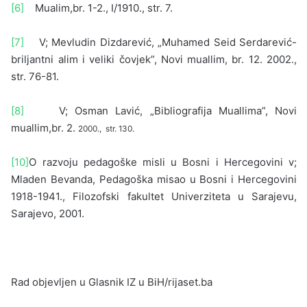
[6]
Mualim,br. 1-2., I/1910., str. 7.
[7]
V; Mevludin Dizdarević, „Muhamed Seid Serdarević-
briljantni alim i veliki čovjek”, Novi muallim, br. 12. 2002.,
str. 76-81.
[8]
V; Osman Lavić, „Bibliografija Muallima”, Novi
muallim,br. 2.
2000.,
str. 130.
[10]
O razvoju pedagoške misli u Bosni i Hercegovini v;
Mladen Bevanda, Pedagoška misao u Bosni i Hercegovini
1918-1941., Filozofski fakultet Univerziteta u Sarajevu,
Sarajevo, 2001.
Rad objevljen u Glasnik IZ u BiH/rijaset.ba