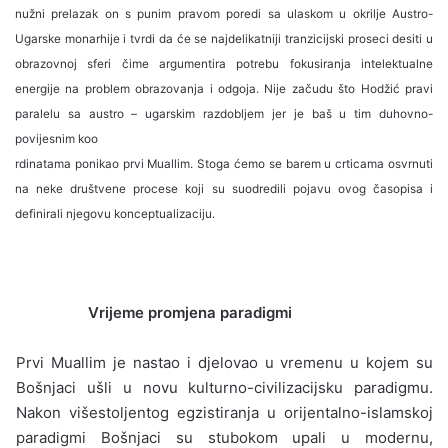
nužni prelazak on s punim pravom poredi sa ulaskom u okrilje Austro-
Ugarske mo­narhije i tvrdi da će se najdelikatniji tranzicijski proseci desiti u
obrazovnoj sferi čime argumen­tira potrebu fokusiranja intelektualne
energije na problem obrazovanja i odgoja. Nije začudu što Hodžić pravi
paralelu sa austro – ugarskim raz­dobljem jer je baš u tim duhovno-
povijesnim ko­o
rdinatama ponikao prvi Muallim. Stoga ćemo se barem u crticama osvrnuti
na neke društvene procese koji su suodredili pojavu ovog časopisa i
definirali njegovu konceptualizaciju.
Vrijeme promjena paradigmi
Prvi Muallim je nastao i djelovao u vremenu u kojem su
Bošnjaci ušli u novu kulturno-civilizacijsku paradigmu.
Nakon višestoljentog egzi­stiranja u orijentalno-islamskoj
paradigmi Boš­njaci su stubokom upali u modernu,