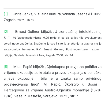
[1]
Chris Jenks, Vizualna kultura,Naklada Jasenski i Turk,
Zagreb,
2002., str. 15.
[2]
Ernest Gellner bilježi: „U trenutačnoj intelektualnoj
klimi (era
postmodernizma M.D.) reklo bi se da svijet nije sveukupnost
stvari nego značenja. Značenje je sve i sve je značenje, a glavna mu je
zagovornica hermeneutika”. Ernest Gellner, Postmodernizam,
razum i
religija, Naklada Jasenski i Turk, Zagreb, 2000., str. 34.
[5]
Mitar Papić bilježi: „Cjelokupna prosvjetna politika za
vrijeme okupacije se kretala u pravcu uklapanja u političke
ciljeve okupacije i bila je u znaku samo prividnog
prosvjećivanja ljudi”. M. Papić, Školstvo u Bosni i
Hercegovini za vrijeme Austro-Ugarske monarhije (1878-
1918), Veselin Masleša, Sarajevo, 1972., str. 7.