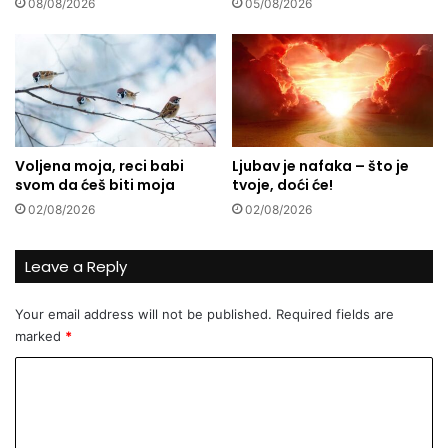
08/08/2026
05/08/2026
k
l
e
j
e
:
B
e
r
Voljena moja, reci babi
Ljubav je nafaka – što je
b
svom da ćeš biti moja
tvoje, doći će!
a
m
02/08/2026
02/08/2026
a
l
Leave a Reply
i
n
a
Your email address will not be published.
Required fields are
p
marked
*
o
C
č
i
o
n
m
j