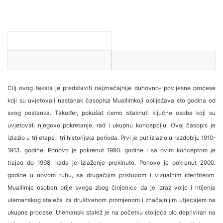
Cilj ovog teksta je predstaviti najznačajnije duhovno- povijesne procese
koji su uvjetovali nastanak časopisa Muallimkoji obilježava sto godina od
svog postanka. Također, pokušat ćemo istaknuti ključne osobe koji su
uvjetovali njegovo pokretanje, rad i ukupnu koncepciju. Ovaj časopis je
izlazio u tri etape i tri historijska perioda. Prvi je put izlazio u razdoblju 1910-
1913. godine. Ponovo je pokrenut 1990. godine i sa ovim konceptom je
trajao do 1998. kada je izlaženje prekinuto. Ponovo je pokrenut 2000.
godine u novom ruhu, sa drugačijim pristupom i vizualnim identiteom.
Muallimje osoben prije svega zbog činjenice da je izraz volje i htijenja
ulemanskog staleža za društvenom promjenom i značajnijim utjecajem na
ukupne procese. Ulemanski stalež je na početku stoljeća bio depriviran na