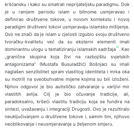
kršćansku i kako su smatrali neprijateljsku paradigmu. Dok
je u ranijem periodu islam u bitnome usmjeravao i
definirao društvene tokove, u novom kontekstu i novoj
paradigmi društveni tokovi usmjeravaju islamsko mišljenje.
Ovo ne znači da je islam u cjelosti izgubio svoju društveno
tvoračku-kvalitetu već da su eksterni elementi imali
[4]
dominan­tnu ulogu u tematiziranju islamskih sadržaja
. Kao
„granična skupina koja živi na razbojištu svjetskih
antagonizama” (Mustafa Busuladžić) Bošnjaci su imali
naglašen senzibilitet spram vlastitog identiteta i mrka oka
su motrili na sveobuhvatne mijene kojima su bili izloženi.
Njihov odgovor je bio autističko zatvaranje u varljivi mir
vlastitih avlija. Cilj je bio očuvanje tradicije, ali,
paradoksalno, kršeći vlastitu tradiciju koja se fundira na
sintezi, uvažavanju i integraciji Drugosti. Ovo je rezultiralo
neuključivanjem u druš­tvene tokove i, samim tim, njihovo
neoblikovanje i neusmjeravanje u željenom smjeru.