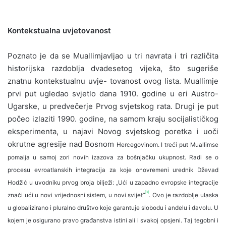
Kontekstualna uvjetovanost
Poznato je da se Muallimjavljao u tri navra­ta i tri različita
historijska razdoblja dvadesetog vijeka, što sugeriše
znatnu kontekstualnu uvje- tovanost ovog lista. Muallimje
prvi put ugledao svjetlo dana 1910. godine u eri Austro-
Ugarske, u predvečerje Prvog svjetskog rata. Drugi je put
počeo izlaziti 1990. godine, na samom kraju so­cijalističkog
eksperimenta, u najavi Novog svjet­skog poretka i uoči
okrutne agresije nad Bosnom
Hercegovinom. I treći put Muallimse
pomalja u samoj zori novih izazova za bošnjačku ukupnost. Radi se o
procesu evroatlanskih integra­cija za koje onovremeni urednik Dževad
Hodžić u uvodniku prvog broja bilježi: „Ući u zapadno­
evropske integracije
[3]
znači ući u novi vrijednosni sistem, u novi svijet”
. Ovo je razdoblje ulaska
u globalizirano i pluralno društvo koje garantuje slobodu i anđelu i đavolu. U
kojem je osigura­no pravo građanstva istini ali i svakoj opsjeni. Taj tegobni i