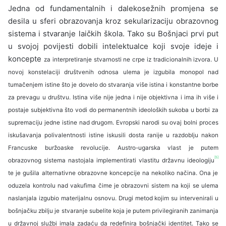
Jedna od fundamentalnih i dalekosežnih promjena se
desila u sferi obrazovanja kroz seku­larizaciju obrazovnog
sistema i stvaranje laičkih škola. Tako su Bošnjaci prvi put
u svojoj povijesti dobili intelektualce koji svoje ideje i
koncepte
za interpretiranje stvarnosti ne crpe iz tradicio­nalnih izvora. U
novoj konstelaciji društvenih odnosa ulema je izgubila monopol nad
tumače­njem istine što je dovelo do stvaranja više istina i konstantne borbe
za prevagu u društvu. Istina više nije jedna i nije objektivna i ima ih više i
postaje subjektivna što vodi do permanentnih ideoloških sukoba u borbi za
supremaciju jedne istine nad drugom. Evropski narodi su ovaj bolni proces
iskušavanja polivalentnosti istine iskusili dosta ranije u razdoblju nakon
Francuske buržoaske revolucije. Austro-ugarska vlast je putem
[5]
obrazovnog sistema nastojala implementirati vlastitu državnu ideologiju
te je gušila alterna­tivne obrazovne koncepcije na nekoliko načina. Ona je
oduzela kontrolu nad vakufima čime je obrazovni sistem na koji se ulema
naslanjala iz­gubio materijalnu osnovu. Drugi metod kojim su intervenirali u
bošnjačku zbilju je stvaranje subelite koja je putem privilegiranih zanima­nja
u državnoj službi imala zadaću da redefini­ra bošnjački identitet. Tako se