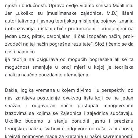
njosti i budućnosti. Upravo ovdje vidimo smisao Muallima.
Jer „ukoliko su (muslimanske zajedni­ce, M.D.) lišeni
autoritativnog i jasnog teorijskog mišljenja, pojmovi znanja
i obrazovanja u islamu biće protumačeni i primijenjeni na
jedan uzak, plitak, parohijalan ili čak izopačen način, proi­
zvodeći na taj način pogrešne rezultate”. Složit čemo se da
nas i najmoćn
ija teorija ne osigurava od mogućih pogrešaka ali se ta
mogućnost sma­njuje u onoj mjeri u kojoj je teorijska
analiza na­učno pouzdanije utemeljena.
Dakle, logika vremena u kojem živimo i u perspektivi od
nas zahtijeva postojanje ovakvog lista koji će na jedan
snažan i odgovoran način pristupati mnogovrsnim
izazovima sa kojima se Zajednica i zajednica suočavaju.
Ukoliko bude­mo u stanju ponuditi jasnu i preciznu
teorijsku analizu, svrhovite odgovore na naše zapitanosti,
kreirati pojmovne mape za kretanje u našoj savremenosti,