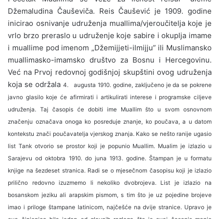
Džemaludina Čauševiča. Reis Čaušević je 1909. godine
inicirao osnivanje udruženja muallima/vjeroučitelja koje je
vrlo brzo prera­slo u udruženje koje sabire i okuplja imame
i muallime pod imenom „Džemijjeti-ilmijju” ili Muslimansko
muallimasko-imamsko društvo za Bosnu i Hercegovinu.
Već na Prvoj redovnoj go­dišnjoj skupštini ovog udruženja
koja se održala
4. augusta 1910. godine, zaključeno je da se po­krene
javno glasilo koje će afirmirati i artikulirati interese i programske ciljeve
udruženja. Taj časo­pis će dobiti ime Muallim što u svom osnovnom
značenju označava onoga ko posreduje znanje, ko poučava, a u datom
kontekstu znači poučavatelja vjerskog znanja. Kako se nešto ranije ugasio
list Tank otvorio se prostor koji je popunio Muallim. Mualim je izlazio u
Sarajevu od oktobra 1910. do juna 1913. godine. Štampan je u for­matu
knjige na šezdeset stranica. Radi se o mje­sečnom časopisu koji je izlazio
prilično redovno izuzmemo li nekoliko dvobrojeva. List je izlazio na
bosanskom jeziku ali arapskim pismom, s tim što je uz pojedine brojeve
imao i priloge štampa­ne latinicom, najčešće na dvije stranice. Upravo je