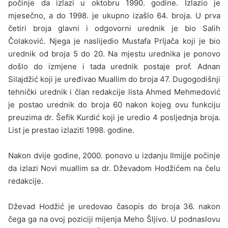
počinje da izlazi u oktobru 1990. godine. Izlazio je
mjesečno, a do 1998. je ukupno izašlo 64. broja. U prva
četiri broja glavni i odgovorni urednik je bio Salih
Čolaković. Njega je naslije­dio Mustafa Prljača koji je bio
urednik od broja 5 do 20. Na mjestu urednika je ponovo
došlo do izmjene i tada urednik postaje prof. Adnan
Silajdžić koji je uređivao Muallim do broja 47. Du­gogodišnji
tehnički urednik i član redakcije lista Ahmed Mehmedović
je postao urednik do broja 60 nakon kojeg ovu funkciju
preuzima dr. Šefik Kurdić koji je uredio 4 posljednja broja.
List je prestao izlaziti 1998. godine.
Nakon dvije godine, 2000. ponovo u izdanju Ilmijje počinje
da izlazi Novi muallim sa dr. Dževadom Hodžićem na čelu
redakcije.
Dževad Hodžić je uredovao časopis do broja 36. nakon
čega ga na ovoj poziciji mijenja Meho Šljivo. U podnaslovu