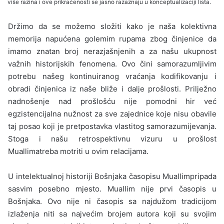
više razina i ove prikraćenosti se jasno razaznaju u konceptualizaciji lista.
Držimo da se možemo složiti kako je naša kolektivna
memorija napućena golemim rupama zbog činjenice da
imamo znatan broj nerazjaš­njenih a za našu ukupnost
važnih historijskih fenomena. Ovo čini samorazumljivim
potre­bu našeg kontinuiranog vraćanja kodifikovanju i
obradi činjenica iz naše bliže i dalje prošlosti. Prilježno
nadnošenje nad prošlošću nije pomod­ni hir već
egzistencijalna nužnost za sve zajed­nice koje nisu obavile
taj posao koji je pretpo­stavka vlastitog samorazumijevanja.
Stoga i našu retrospektivnu vizuru u prošlost
Muallimatreba motriti u ovim relacijama.
U intelektualnoj historiji Bošnjaka časopisu Muallimpripada
sasvim posebno mjesto. Muallim nije prvi časopis u
Bošnjaka. Ovo nije ni časopis sa najdužom tradicijom
izlaženja niti sa najvećim brojem autora koji su svojim