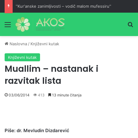
''Kur'anske zanimljivosti – vodič malom mufessiru''
Meni
Pr
Naslovna
/
Književni kutak
Književni kutak
Muallim – nastanak i
razvitak lista
03/06/2014
413
13 minute čitanja
Piše: dr. Mevludin Dizdarević