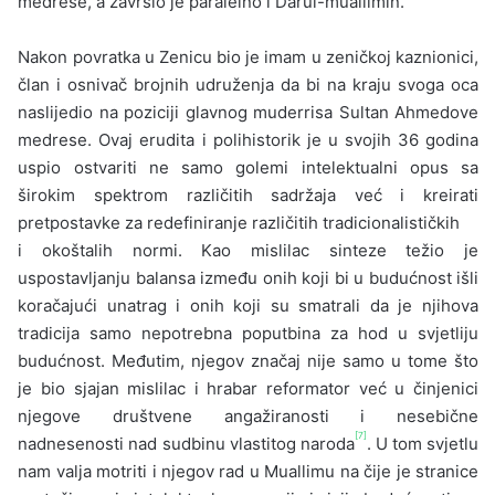
medrese, a završio je paralelno i Darul-muallimin.
Nakon povratka u Zenicu bio je imam u ze­ničkoj kaznionici,
član i osnivač brojnih udruže­nja da bi na kraju svoga oca
naslijedio na poziciji glavnog muderrisa Sultan Ahmedove
medrese. Ovaj erudita i polihistorik je u svojih 36 godi­na
uspio ostvariti ne samo golemi intelektualni opus sa
širokim spektrom različitih sadržaja već i kreirati
pretpostavke za redefiniranje različitih tradicionalističkih
i okoštalih normi. Kao misli­lac sinteze težio je
uspostavljanju balansa između onih koji bi u budućnost išli
koračajući unatrag i onih koji su smatrali da je njihova
tradicija samo nepotrebna poputbina za hod u svjetliju
buduć­nost. Međutim, njegov značaj nije samo u tome što
je bio sjajan mislilac i hrabar reformator već u činjenici
njegove društvene angažiranosti i ne­sebične
[7]
nadnesenosti nad sudbinu vlastitog naroda
. U tom svjetlu
nam valja motriti i njegov rad u Muallimu na čije je stranice