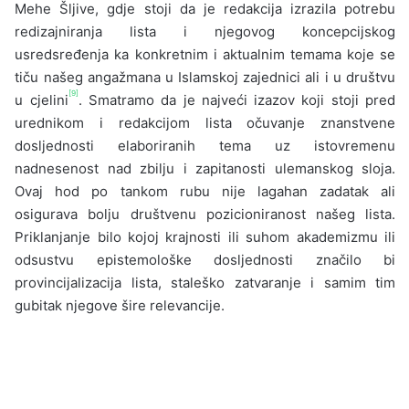
Mehe Šljive, gdje stoji da je redakcija izrazila potrebu
redizajniranja lista i njegovog koncepcijskog
usredsređenja ka konkretnim i aktualnim temama koje se
tiču našeg angažmana u Islamskoj zajednici ali i u društvu
[9]
u cjelini
. Smatramo da je najveći iza­zov koji stoji pred
urednikom i redakcijom lista očuvanje znanstvene
dosljednosti elaboriranih tema uz istovremenu
nadnesenost nad zbilju i zapitanosti ulemanskog sloja.
Ovaj hod po tan­kom rubu nije lagahan zadatak ali
osigurava bo­lju društvenu pozicioniranost našeg lista.
Priklanjanje bilo kojoj krajnosti ili suhom akademizmu ili
odsustvu epistemološke dosljednosti značilo bi
provincijalizacija lista, staleško zatvaranje i sa­mim tim
gubitak njegove šire relevancije.