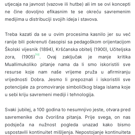
utjecaja na javnost (vazove ili hutbe) ali im se ovi koncepti
ne čine dovoljno efikasnim te se okreću savremenim
medijima u distribuciji svojih ideja i stavova.
Treba kazati da se u ovim procesima kasni­lo jer su već
ranije bili pokrenuti časopisi sa pe­dagoškom orijentacijom
Školski vijesnik (1894), Kršćanska obitelj (1900), Učiteljska
[10]
zora, (1905)
. Ovaj zaključak je manje kritika
Muallimukoliko pitanje nama da li smo iskoristili sve
resurse koje nam naše vrijeme pruža u afirmiranju
vrijednosti Dobra. Jesmo li prepoznali i iskoristili sve
poten­cijale za promoviranje simboličkog blaga islama koje
u sebi kriju savremeni mediji i tehnologija.
Svaki jubilej, a 100 godina to nesumnjivo jeste, otvara pred
savremenike dva čvorišna pita­nja. Prije svega, on nas
podsječa na nužnost po­gleda unazad kako bismo
uspostavili kontinuitet mišljenja. Nepostojanje kontinuiteta