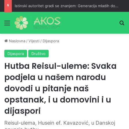
Istinski autoritet gradi se znanjem: Generacija mladih doktorica
Meni
Pr
Naslovna
/
Vijesti
/
Dijaspora
Dijaspora
Društvo
Hutba Reisul-uleme: Svaka
podjela u našem narodu
dovodi u pitanje naš
opstanak, i u domovini i u
dijaspori
Reisul-ulema, Husein ef. Kavazović, u Danskoj