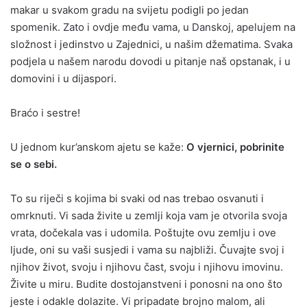
makar u svakom gradu na svijetu podigli po jedan
spomenik. Zato i ovdje među vama, u Danskoj, apelujem na
složnost i jedinstvo u Zajednici, u našim džematima. Svaka
podjela u našem narodu dovodi u pitanje naš opstanak, i u
domovini i u dijaspori.
Braćo i sestre!
U jednom kur’anskom ajetu se kaže:
O vjernici, pobrinite
se o sebi.
To su riječi s kojima bi svaki od nas trebao osvanuti i
omrknuti. Vi sada živite u zemlji koja vam je otvorila svoja
vrata, dočekala vas i udomila. Poštujte ovu zemlju i ove
ljude, oni su vaši susjedi i vama su najbliži. Čuvajte svoj i
njihov život, svoju i njihovu čast, svoju i njihovu imovinu.
Živite u miru. Budite dostojanstveni i ponosni na ono što
jeste i odakle dolazite. Vi pripadate brojno malom, ali