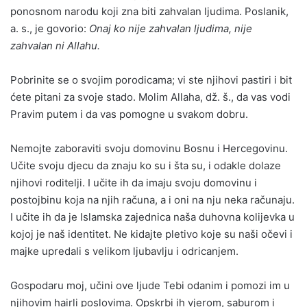
ponosnom narodu koji zna biti zahvalan ljudima. Poslanik,
a. s., je govorio:
Onaj ko nije zahvalan ljudima, nije
zahvalan ni Allahu.
Pobrinite se o svojim porodicama; vi ste njihovi pastiri i bit
ćete pitani za svoje stado. Molim Allaha, dž. š., da vas vodi
Pravim putem i da vas pomogne u svakom dobru.
Nemojte zaboraviti svoju domovinu Bosnu i Hercegovinu.
Učite svoju djecu da znaju ko su i šta su, i odakle dolaze
njihovi roditelji. I učite ih da imaju svoju domovinu i
postojbinu koja na njih računa, a i oni na nju neka računaju.
I učite ih da je Islamska zajednica naša duhovna kolijevka u
kojoj je naš identitet. Ne kidajte pletivo koje su naši očevi i
majke upredali s velikom ljubavlju i odricanjem.
Gospodaru moj, učini ove ljude Tebi odanim i pomozi im u
njihovim hairli poslovima. Opskrbi ih vjerom, saburom i