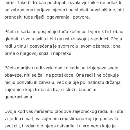
miris. Tako bi trebao postupati i svaki vjernik – ne odlaziti
na zabranjena i prljava mjesta i ne slušati nevaljalštine, niti
prenositi tuđe riječi, ogovaranja i potvore.
Pčela nikada ne posjećuje tuđu košnicu. I vjernik bi trebao
gledati u svoju avliju i biti na usluzi svojoj zajednici. Pčela
radi u timu i posvećena je svom roju, svom džematu; ona
brine o njegovoj snazi i napretku.
Pčela marljivo radi svaki dan i nikada ne izbjegava svoje
obaveze, niti se žali na poteškoće. Ona radi i ne očekuje
ničiju pohvalu ili zahvalu, već djeluje po instinktu držanja
zajednice koja treba da traje i služi i budućim
generacijama.
Ovdje kod vas mirišemo plodove zajedničkog rada. Bili ste
vrijedna i marljiva zajednica muslimana koja je postavila
svoj cilj, i jedan dio njega ostvarila. I u vremenu koje je