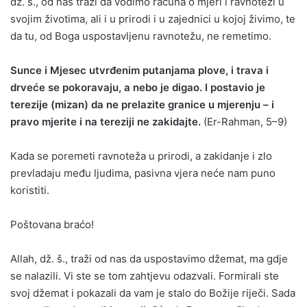
dž. š., od nas traži da vodimo računa o mjeri i ravnoteži u
svojim životima, ali i u prirodi i u zajednici u kojoj živimo, te
da tu, od Boga uspostavljenu ravnotežu, ne remetimo.
Sunce i Mjesec utvrđenim putanjama plove, i trava i
drveće se pokoravaju, a nebo je digao. I postavio je
terezije (mizan) da ne prelazite granice u mjerenju – i
pravo mjerite i na tereziji ne zakidajte.
(Er-Rahman, 5–9)
Kada se poremeti ravnoteža u prirodi, a zakidanje i zlo
prevladaju među ljudima, pasivna vjera neće nam puno
koristiti.
Poštovana braćo!
Allah, dž. š., traži od nas da uspostavimo džemat, ma gdje
se nalazili. Vi ste se tom zahtjevu odazvali. Formirali ste
svoj džemat i pokazali da vam je stalo do Božije riječi. Sada