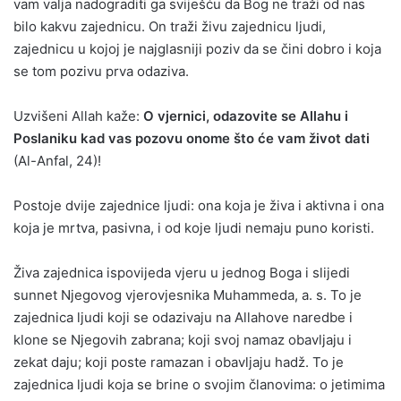
vam valja nadograditi ga sviješću da Bog ne traži od nas
bilo kakvu zajednicu. On traži živu zajednicu ljudi,
zajednicu u kojoj je najglasniji poziv da se čini dobro i koja
se tom pozivu prva odaziva.
Uzvišeni Allah kaže:
O vjernici, odazovite se Allahu i
Poslaniku kad vas pozovu onome što će vam život dati
(Al-Anfal, 24)!
Postoje dvije zajednice ljudi: ona koja je živa i aktivna i ona
koja je mrtva, pasivna, i od koje ljudi nemaju puno koristi.
Živa zajednica ispovijeda vjeru u jednog Boga i slijedi
sunnet Njegovog vjerovjesnika Muhammeda, a. s. To je
zajednica ljudi koji se odazivaju na Allahove naredbe i
klone se Njegovih zabrana; koji svoj namaz obavljaju i
zekat daju; koji poste ramazan i obavljaju hadž. To je
zajednica ljudi koja se brine o svojim članovima: o jetimima