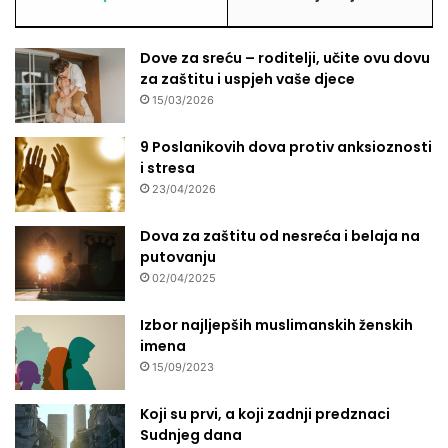
a
i
j
c
k
e
Dove za sreću – roditelji, učite ovu dovu
o
?
za zaštitu i uspjeh vaše djece
j
15/03/2026
i
p
9 Poslanikovih dova protiv anksioznosti
r
i stresa
a
š
23/04/2026
t
a
Dova za zaštitu od nesreća i belaja na
putovanju
02/04/2025
Izbor najljepših muslimanskih ženskih
imena
15/09/2023
Koji su prvi, a koji zadnji predznaci
Sudnjeg dana