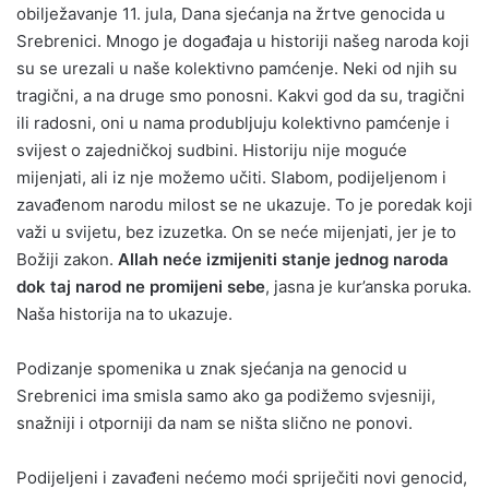
obilježavanje 11. jula, Dana sjećanja na žrtve genocida u
Srebrenici. Mnogo je događaja u historiji našeg naroda koji
su se urezali u naše kolektivno pamćenje. Neki od njih su
tragični, a na druge smo ponosni. Kakvi god da su, tragični
ili radosni, oni u nama produbljuju kolektivno pamćenje i
svijest o zajedničkoj sudbini. Historiju nije moguće
mijenjati, ali iz nje možemo učiti. Slabom, podijeljenom i
zavađenom narodu milost se ne ukazuje. To je poredak koji
važi u svijetu, bez izuzetka. On se neće mijenjati, jer je to
Božiji zakon.
Allah neće izmijeniti stanje jednog naroda
dok taj narod ne promijeni sebe
, jasna je kur’anska poruka.
Naša historija na to ukazuje.
Podizanje spomenika u znak sjećanja na genocid u
Srebrenici ima smisla samo ako ga podižemo svjesniji,
snažniji i otporniji da nam se ništa slično ne ponovi.
Podijeljeni i zavađeni nećemo moći spriječiti novi genocid,