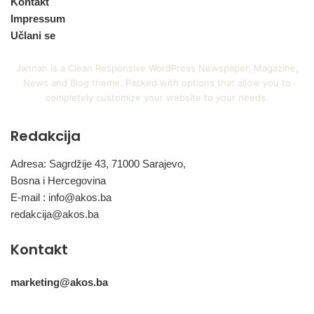
Kontakt
Impressum
Učlani se
Jannah is a Clean Responsive WordPress Newspaper, Magazine,
News and Blog theme. Packed with options that allow you to
completely customize your website to your needs.
Redakcija
Adresa: Sagrdžije 43, 71000 Sarajevo,
Bosna i Hercegovina
E-mail :
info@akos.ba
redakcija@akos.ba
Kontakt
marketing@akos.ba