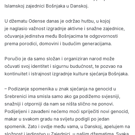
Islamskoj zajednici Bošnjaka u Danskoj.
U džematu Odense danas je održao hutbu, u kojoj
je naglasio važnost izgradnje aktivne i snažne zajednice,
očuvanja jedinstva među Bošnjacima te odgovornosti
prema porodici, domovini i budućim generacijama.
Poručio je da samo složan i organiziran narod može
očuvati svoj identitet i sigurnu budućnost, te pozvao na
kontinuitet i istrajnost izgradnje kulture sjećanja Bošnjaka.
– Podizanje spomenika u znak sjećanja na genocid u
Srebrenici ima smisla samo ako ga podižemo svjesniji,
snažniji i otporniji da nam se ništa slično ne ponovi.
Podijeljeni i zavađeni nećemo moći spriječiti novi genocid,
makar u svakom gradu na svijetu podigli po jedan
spomenik. Zato i ovdje među vama, u Danskoj, apelujem na
složnost i jedinstvo u Zajednici, u našim džematima. Svaka