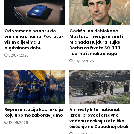
s
i
t
j
i
e
i
l
o
Od vremena na satu do
Godišnjica deblokade
i
p
vremena u nama: Povratak
Mostara i herojske smrti
s
višim ciljevima u
Midhada Hujdura Hujke:
r
v
digitalnom dobu
Borba za živote 50.000
o
i
ljudi na izmaku snaga
s
02/07/2026
j
t
30/06/2026
e
u
t
:
c
R
i
a
j
z
e
u
n
m
i
Reprezentacija kao lekcija
Amnesty International:
i
a
koju uporno zaboravljamo
Izrael provodi državno
j
k
vođenu aneksiju i etničko
12/06/2026
e
o
čišćenje na Zapadnoj obali
v
p
12/06/2026