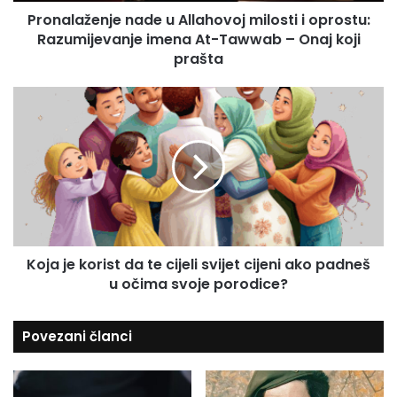
e
l
Pronalaženje nade u Allahovoj milosti i oprostu:
n
a
Razumijevanje imena At-Tawwab – Onaj koji
j
d
e
prašta
r
n
e
a
K
s
d
o
u
e
j
u
a
A
j
l
e
l
k
a
o
h
r
o
Koja je korist da te cijeli svijet cijeni ako padneš
i
v
u očima svoje porodice?
s
o
t
j
d
Povezani članci
m
a
i
t
l
e
o
c