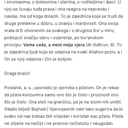
i siromasima, o bolesnima i starima, o roditeljima i djeci. U
njoj se čuvaju tuđa prava i ona reagira na nepravdu i
nasilje, ma od koga dolazili. To je zajednica koja se trudi da
druge pretekne u dobru, u znanju i marljivosti. Ona svoja
vrata drži otvorenim za svakoga i s drugima živi u miru,
poštujući svačiju vjeru i uvjerenje, po kur’anskom
principu:
Vama vaša, a meni moja vjera
(Al-Kafirun, 6). To
je zajednica ljudi koja se odaziva na svaki Allahov poziv, a i
On se njoj odaziva i čini je boljom.
Draga braćo!
Poslanik, a. s., uporedio je vjernika s pčelom. On je rekao
da pčela konzumira samo ono što je čisto i proizvodi ono
što je čisto. Ona sleti na grančicu, pa je ne slomi niti uništi.
(Hadis bilježi Bejheki) Vjerovjesnik nam tako sugerira da bi
svako od nas trebao biti vrijedan i koristan kao pčela. Pčela
ne slijeće na nečist i ne prenosi nečistoću i neugodan