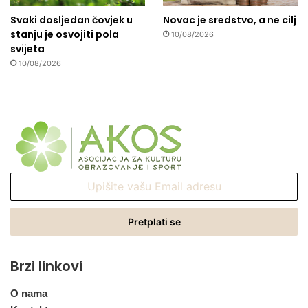
Svaki dosljedan čovjek u
Novac je sredstvo, a ne cilj
stanju je osvojiti pola
10/08/2026
svijeta
10/08/2026
Upišite
vašu
Email
adresu
Brzi linkovi
O nama