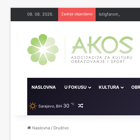
08. 08. 2026.
Zadnje objavljeno
Istigfarom riješila b
NASLOVNA
U FOKUSU
KULTURA
OBR
℃
30
Random članak
Sarajevo, BiH
Naslovna
/
Društvo