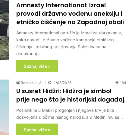
Amnesty International: Izrael
provodi državno vođenu aneksiju i
etničko čišćenje na Zapadnoj obali
Amnesty International optužio je Izrael za ubrzavanje,
kako navodi, državno vođene kampanje etničkog
čišćenja i prisilnog raseljavanja Palestinaca na
okupiranoj…
Saznaj više »
Redakcija_ALJ
11/06/2026
184
U susret Hidžri: Hidžra je simbol
prije nego što je historijski događaj.
Poslanik je u Mekki progonjen i njegova krv je bila
dozvoljena u očima njenog naroda, a u Medini mu se…
Saznaj više »