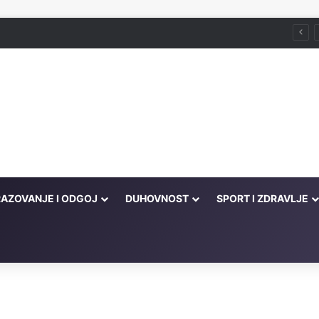
račne probleme
AZOVANJE I ODGOJ
DUHOVNOST
SPORT I ZDRAVLJE