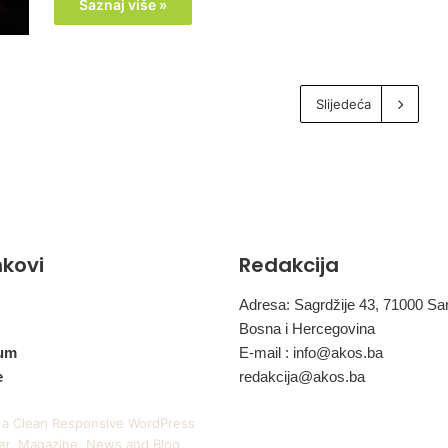
Saznaj više »
Slijedeća
inkovi
Redakcija
Adresa: Sagrdžije 43, 71000 Sa
Bosna i Hercegovina
um
E-mail :
info@akos.ba
e
redakcija@akos.ba
 a Clean Responsive WordPress
r, Magazine, News and Blog