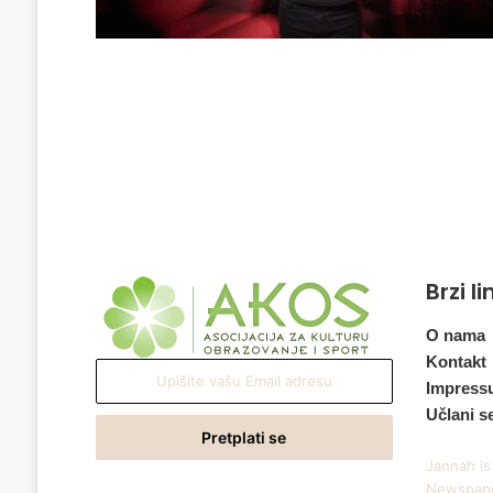
Brzi l
O nama
Kontakt
Upišite
Impress
vašu
Učlani s
Email
adresu
Jannah is
Newspape