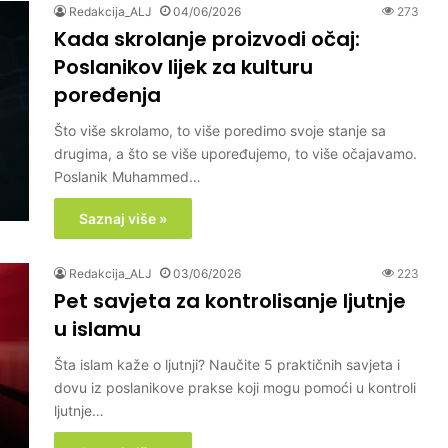
Redakcija_ALJ
04/06/2026
273
Kada skrolanje proizvodi očaj:
Poslanikov lijek za kulturu
poređenja
Što više skrolamo, to više poredimo svoje stanje sa
drugima, a što se više upoređujemo, to više očajavamo.
Poslanik Muhammed…
Saznaj više »
Redakcija_ALJ
03/06/2026
223
Pet savjeta za kontrolisanje ljutnje
u islamu
Šta islam kaže o ljutnji? Naučite 5 praktičnih savjeta i
dovu iz poslanikove prakse koji mogu pomoći u kontroli
ljutnje…