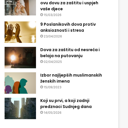
ovu dovu za zaštitu i uspjeh
vaše djece
15/03/2026
9 Poslanikovih dova protiv
anksioznosti i stresa
23/04/2026
Dova za zaštitu od nesreća i
belaja na putovanju
02/04/2025
Izbor najljepših muslimanskih
ženskih imena
15/09/2023
Koji su prvi, a koji zadnji
predznaci Sudnjeg dana
14/05/2026