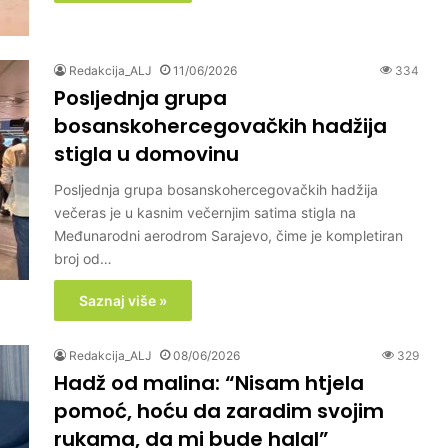
Redakcija_ALJ
11/06/2026
334
Posljednja grupa
bosanskohercegovačkih hadžija
stigla u domovinu
Posljednja grupa bosanskohercegovačkih hadžija
večeras je u kasnim večernjim satima stigla na
Međunarodni aerodrom Sarajevo, čime je kompletiran
broj od…
Saznaj više »
Redakcija_ALJ
08/06/2026
329
Hadž od malina: “Nisam htjela
pomoć, hoću da zaradim svojim
rukama, da mi bude halal”