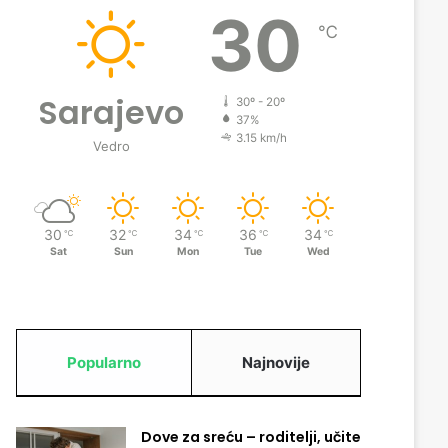
30
℃
Sarajevo
30º - 20º
37%
3.15 km/h
Vedro
30
32
34
36
34
℃
℃
℃
℃
℃
Sat
Sun
Mon
Tue
Wed
Popularno
Najnovije
Dove za sreću – roditelji, učite