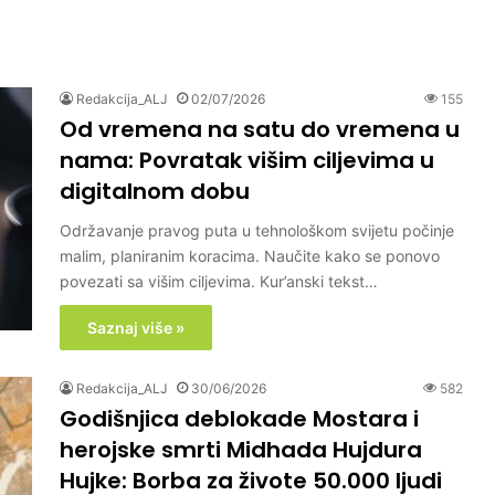
Redakcija_ALJ
02/07/2026
155
Od vremena na satu do vremena u
nama: Povratak višim ciljevima u
digitalnom dobu
Održavanje pravog puta u tehnološkom svijetu počinje
malim, planiranim koracima. Naučite kako se ponovo
povezati sa višim ciljevima. Kur’anski tekst…
Saznaj više »
Redakcija_ALJ
30/06/2026
582
Godišnjica deblokade Mostara i
herojske smrti Midhada Hujdura
Hujke: Borba za živote 50.000 ljudi