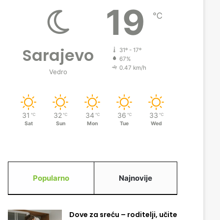
19
℃
Sarajevo
31º - 17º
67%
0.47 km/h
Vedro
31
32
34
36
33
℃
℃
℃
℃
℃
Sat
Sun
Mon
Tue
Wed
Popularno
Najnovije
Dove za sreću – roditelji, učite