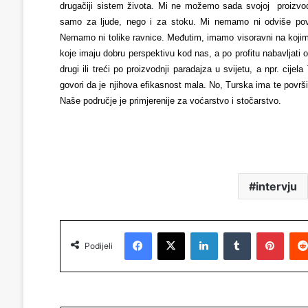
drugačiji sistem života. Mi ne možemo sada svojoj proizvod
samo za ljude, nego i za stoku. Mi nemamo ni odviše povr
Nemamo ni tolike ravnice. Međutim, imamo visoravni na kojim
koje imaju dobru perspektivu kod nas, a po profitu nabavljati 
drugi ili treći po proizvodnji paradajza u svijetu, a npr. cije
govori da je njihova efikasnost mala. No, Turska ima te površ
Naše područje je primjerenije za voćarstvo i stočarstvo.
intervju
Facebook
X
LinkedIn
Tumblr
Pinterest
Podijeli