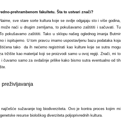
redno-prehrambenom fakultetu. Šta to ustvari znači?
Naime, sve stare sorte kultura koje se ovdje odgajaju sto i više godina,
 može naći u drugim zemljama, to pokušavamo zaštititi i sačuvati. Tu
. To pokušavamo zaštititi. Tako u sklopu našeg oglednog imanja Butmir
amo i ispitujemo. U tom pravcu imamo uspostavljenu bazu podataka koja
tićena tako da ih nećemo registrirati kao kulture koje se sutra mogu
i za tržište kao materijal koji se proizvodi samo u ovoj regiji. Znači, mi to
o i čuvamo samo za ovdašnje prilike kako bismo sutra eventualno od tih
šte.
preživljavanja
a najčešće sužavanje tog biodiverziteta. Ovo je kontra proces kojim mi
genetske resurse biološkog diverziteta poljoprivrednih kultura.