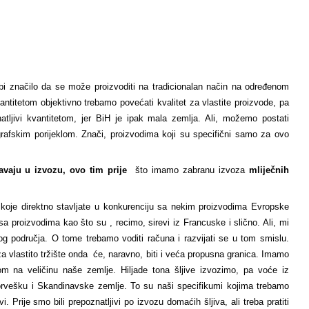
 bi značilo da se može proizvoditi na tradicionalan način na određenom
ntitetom objektivno trebamo povećati kvalitet za vlastite proizvode, pa
ljivi kvantitetom, jer BiH je ipak mala zemlja. Ali, možemo postati
grafskim porijeklom. Znači, proizvodima koji su specifični samo za ovo
čavaju u izvozu, ovo tim prije
što imamo zabranu izvoza
mliječnih
 koje direktno stavljate u konkurenciju sa nekim proizvodima Evropske
 proizvodima kao što su , recimo, sirevi iz Francuske i slično. Ali, mi
g područja. O tome trebamo voditi računa i razvijati se u tom smislu.
 vlastito tržište onda će, naravno, biti i veća propusna granica. Imamo
 na veličinu naše zemlje. Hiljade tona šljive izvozimo, pa voće iz
Norvešku i Skandinavske zemlje. To su naši specifikumi kojima trebamo
. Prije smo bili prepoznatljivi po izvozu domaćih šljiva, ali treba pratiti