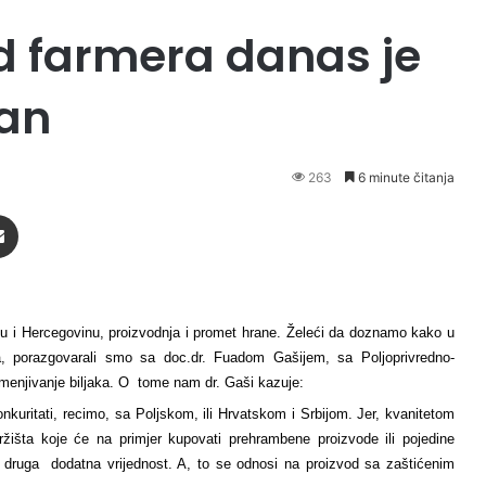
ad farmera danas je
lan
263
6 minute čitanja
Podijeli putem Emaila
nu i Hercegovinu, proizvodnja i promet hrane. Želeći da doznamo kako u
ja, porazgovarali smo sa doc.dr. Fuadom Gašijem, sa Poljoprivredno-
emenjivanje biljaka. O tome nam dr. Gaši kazuje:
uritati, recimo, sa Poljskom, ili Hrvatskom i Srbijom. Jer, kvanitetom
ržišta koje će na primjer kupovati prehrambene proizvode ili pojedine
a druga dodatna vrijednost. A, to se odnosi na proizvod sa zaštićenim