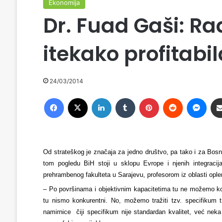
Ekonomija
Dr. Fuad Gaši: R
itekako profitabi
24/03/2014
Facebook
X
LinkedIn
Tumblr
Pinterest
Reddit
Messenger
Od strateškog je značaja za jedno društvo, pa tako i za Bos
tom pogledu BiH stoji u sklopu Evrope i njenih integraci
prehrambenog fakulteta u Sarajevu, profesorom iz oblasti opl
– Po površinama i objektivnim kapacitetima tu ne možemo konk
tu nismo konkurentni. No, možemo tražiti tzv. specifikum t
namirnice čiji specifikum nije standardan kvalitet, već nek