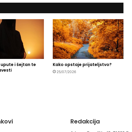
j
a
s
t
a
n
u
j
e
u
e upute i šejtan te
Kako opstaje prijateljstvo?
d
avesti
u
25/07/2026
š
i
inkovi
Redakcija