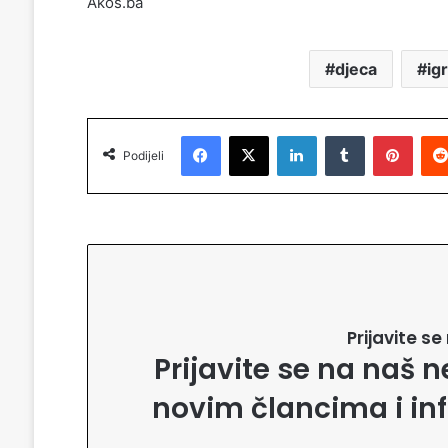
Akos.ba
djeca
ig
Facebook
X
LinkedIn
Tumblr
Pinterest
Podijeli
Prijavite s
Prijavite se na naš n
novim člancima i in