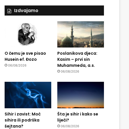
Izdvajamo
O čemu je sve pisao
Poslanikova djeca:
Husein ef. Đozo
Kasim – prvi sin
Muhammeda, a.s.
06/08/2026
06/08/2026
Sihir i zavist: Moć
Šta je sihir i kako se
sihira ili podrška
liječi?
šejtana?
06/08/2026