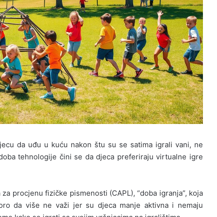
 djecu da uđu u kuću nakon štu su se satima igrali vani, ne
doba tehnologije čini se da djeca preferiraju virtualne igre
 za procjenu fizičke pismenosti (CAPL), “doba igranja”, koja
oro da više ne važi jer su djeca manje aktivna i nemaju