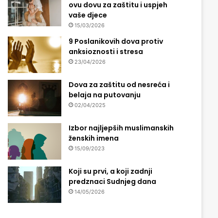
ovu dovu za zaštitu i uspjeh
vaše djece
15/03/2026
9 Poslanikovih dova protiv
anksioznosti i stresa
23/04/2026
Dova za zaštitu od nesreća i
belaja na putovanju
02/04/2025
Izbor najljepših muslimanskih
ženskih imena
15/09/2023
Koji su prvi, a koji zadnji
predznaci Sudnjeg dana
14/05/2026