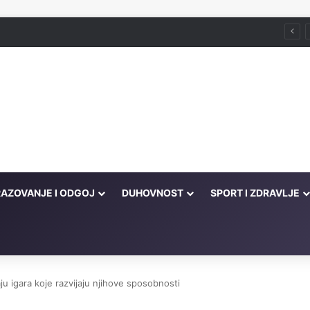
Husein ef. Đozo
AZOVANJE I ODGOJ
DUHOVNOST
SPORT I ZDRAVLJE
ju igara koje razvijaju njihove sposobnosti