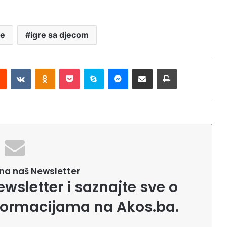
re
igre sa djecom
Reddit
VKontakte
Odnoklassniki
Pocket
Skype
Messenger
Podijeli putem Emaila
Printaj
e na naš Newsletter
ewsletter i saznajte sve o
formacijama na Akos.ba.