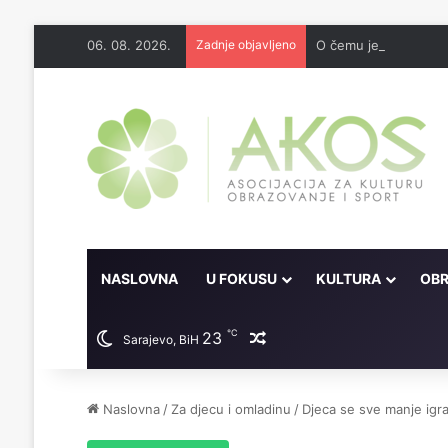
06. 08. 2026.
Zadnje objavljeno
O čemu je sve pisao 
NASLOVNA
U FOKUSU
KULTURA
OBR
℃
23
Random članak
Sarajevo, BiH
Naslovna
/
Za djecu i omladinu
/
Djeca se sve manje igra