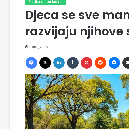
Za djecu i omladinu
Djeca se sve manj
razvijaju njihove
10/06/2026
Facebook
X
LinkedIn
Tumblr
Pinterest
Reddit
Messenger