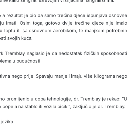
ome kako se igrati sa svojim vršnjacima na igralištima.
e a rezultat je bio da samo trećina djece ispunjava osnovne
ju imati. Osim toga, gotovo dvije trećine djece nije imalo
aju loptu ili sa osnovnom aerobikom, te manjkom potrebnih
sti svojih kuća.
rk Tremblay naglasio je da nedostatak fizičkih sposobnosti
blema u budućnosti.
ivna nego prije. Spavaju manje i imaju više kilograma nego
no promijenio u doba tehnologije, dr. Tremblay je rekao: “U
opela na stablo ili vozila bicikl”, zaključio je dr. Tremblay.
 jezika