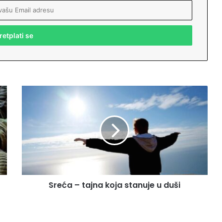
S
r
e
ć
a
–
t
a
j
Sreća – tajna koja stanuje u duši
n
a
k
o