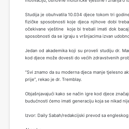
motivaciju, osnovne motoričke vještine i znanja o t
Studija je obuhvatila 10.034 djece tokom tri godin
fizičke sposobnosti koje djeca njihove dobi treba
očekivane vještine koje bi trebali imati dok bac
sposobnosti da se igraju s vršnjacima izvan udobno
Jedan od akademika koji su proveli studiju dr. Ma
kod djece može dovesti do većih zdravstvenih pro
“Svi znamo da su moderna djeca manje tjelesno akt
prije”, rekao je dr. Tremblay.
Objašnjavajući kako se način igre kod djece značaj
budućnosti ćemo imati generaciju koja se nikad nije p
Izvor: Daily Sabah/redakcijski prevod sa engleskog