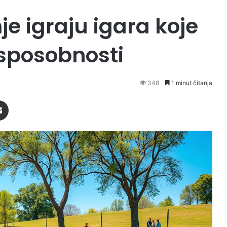
e igraju igara koje
 sposobnosti
348
1 minut čitanja
Podijeli putem Emaila