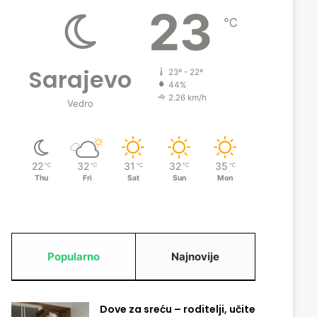
23
℃
Sarajevo
23º - 22º
44%
2.26 km/h
Vedro
22
32
31
32
35
℃
℃
℃
℃
℃
Thu
Fri
Sat
Sun
Mon
Popularno
Najnovije
Dove za sreću – roditelji, učite