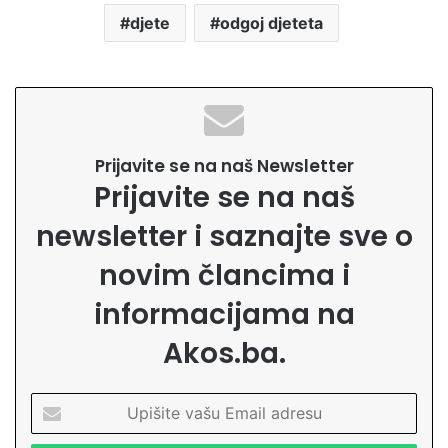
djete
odgoj djeteta
Prijavite se na naš Newsletter
Prijavite se na naš
newsletter i saznajte sve o
novim člancima i
informacijama na
Akos.ba.
U
p
i