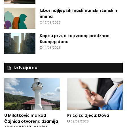
Izbor najljepših muslimanskih ženskih
imena
15/09/2023
Koji su prvi, a koji zadnji predznaci
Sudnjeg dana
14/05/2026
Izdvajamo
U Milatkovićima kod
Priča za djecu: Dova
Čajniča otvorena džamija
09/08/2026