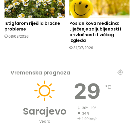
č
r
a
t
s
i
Istigfarom riješila bračne
Poslanikova medicina:
t
d
probleme
Liječenje zaljubljenosti i
d
a
privlačnosti fizičkog
a
08/08/2026
n
izgleda
b
31/07/2026
u
d
u
A
Vremenska prognoza
l
l
29
℃
a
h
o
v
Sarajevo
30º - 19º
i
34%
g
1.99 km/h
Vedro
o
s