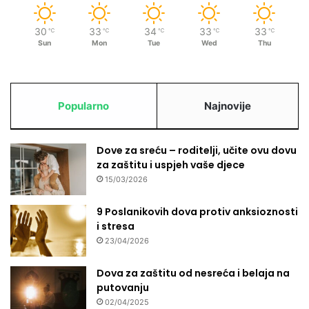
t
i
30
33
34
33
33
℃
℃
℃
℃
℃
Sun
Mon
Tue
Wed
Thu
Popularno
Najnovije
Dove za sreću – roditelji, učite ovu dovu
za zaštitu i uspjeh vaše djece
15/03/2026
9 Poslanikovih dova protiv anksioznosti
i stresa
23/04/2026
Dova za zaštitu od nesreća i belaja na
putovanju
02/04/2025