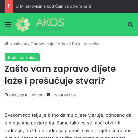
U Milatkovićima kod Čajniča otvorena džamija srušena 1943. godine
Meni
Pr
Naslovna
/
Obrazovanje i odgoj
/
Brak i porodica
Brak i porodica
Zašto vam zapravo dijete
laže i prešućuje stvari?
19/05/2018
280
1 minut čitanja
Svakom roditelju je bitno da mu dijete vjeruje, odnosno da
u njega ima povjerenja. Samo tako će se moći otvoriti
roditelju, tražiti od roditelja pomoć, savjet. Dijete će odnos