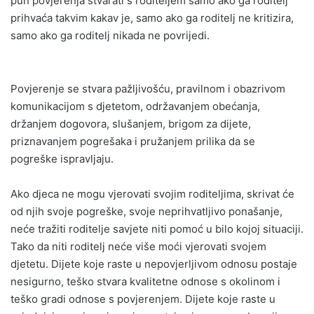
pun povjerenja stvarati s roditeljem samo ako ga roditelj
prihvaća takvim kakav je, samo ako ga roditelj ne kritizira,
samo ako ga roditelj nikada ne povrijedi.
Povjerenje se stvara pažljivošću, pravilnom i obazrivom
komunikacijom s djetetom, održavanjem obećanja,
držanjem dogovora, slušanjem, brigom za dijete,
priznavanjem pogrešaka i pružanjem prilika da se
pogreške ispravljaju.
Ako djeca ne mogu vjerovati svojim roditeljima, skrivat će
od njih svoje pogreške, svoje neprihvatljivo ponašanje,
neće tražiti roditelje savjete niti pomoć u bilo kojoj situaciji.
Tako da niti roditelj neće više moći vjerovati svojem
djetetu. Dijete koje raste u nepovjerljivom odnosu postaje
nesigurno, teško stvara kvalitetne odnose s okolinom i
teško gradi odnose s povjerenjem. Dijete koje raste u