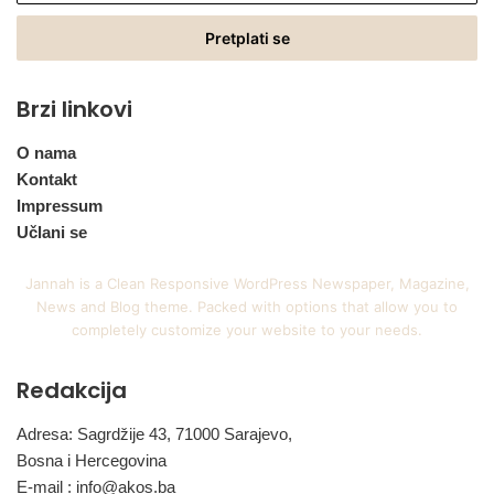
Email
adresu
Brzi linkovi
O nama
Kontakt
Impressum
Učlani se
Jannah is a Clean Responsive WordPress Newspaper, Magazine,
News and Blog theme. Packed with options that allow you to
completely customize your website to your needs.
Redakcija
Adresa: Sagrdžije 43, 71000 Sarajevo,
Bosna i Hercegovina
E-mail :
info@akos.ba