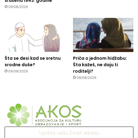
srušena 1943. godine
09/08/2026
Šta se desi kad se sretnu
Priča o jednom hidžabu:
srodne duše?
Šta kažeš, ne daju ti
roditelji?
09/08/2026
09/08/2026
Upišite
vašu