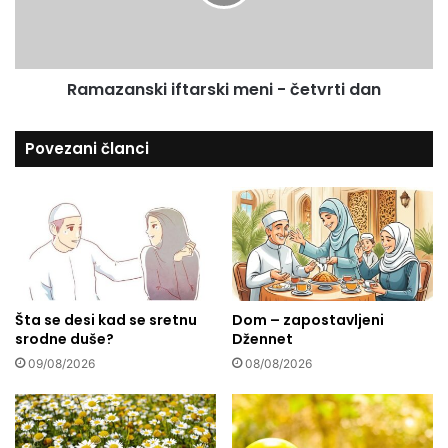
m
a
a
n
z
s
a
k
n
Ramazanski iftarski meni - četvrti dan
i
u
i
j
f
Povezani članci
e
t
l
a
j
r
u
s
d
k
i
i
m
m
a
e
u
Šta se desi kad se sretnu
Dom – zapostavljeni
n
srodne duše?
Džennet
k
i
a
-
09/08/2026
08/08/2026
z
č
a
e
n
t
a
v