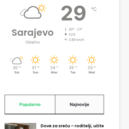
29
℃
Sarajevo
30º - 21º
42%
3.89 km/h
Oblačno
30
31
34
35
33
℃
℃
℃
℃
℃
Sat
Sun
Mon
Tue
Wed
Popularno
Najnovije
Dove za sreću – roditelji, učite