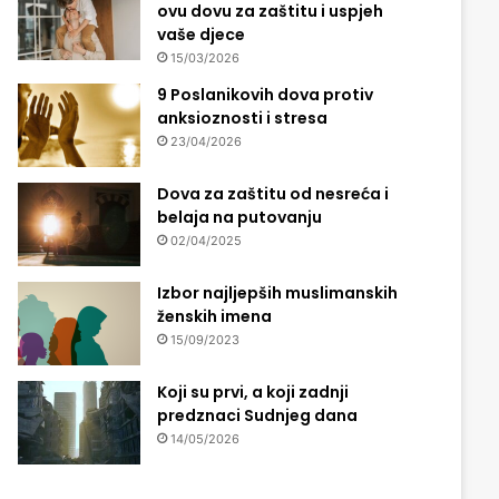
ovu dovu za zaštitu i uspjeh
vaše djece
15/03/2026
9 Poslanikovih dova protiv
anksioznosti i stresa
23/04/2026
Dova za zaštitu od nesreća i
belaja na putovanju
02/04/2025
Izbor najljepših muslimanskih
ženskih imena
15/09/2023
Koji su prvi, a koji zadnji
predznaci Sudnjeg dana
14/05/2026