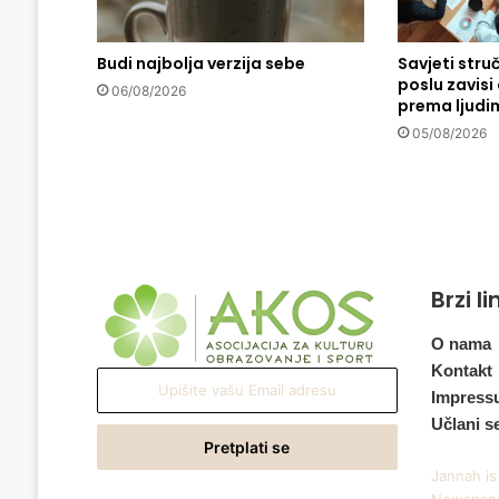
u
l
Budi najbolja verzija sebe
Savjeti stru
-
poslu zavis
u
06/08/2026
prema ljudi
l
e
05/08/2026
m
e
p
e
t
o
Brzi l
m
d
j
O nama
e
Kontakt
Upišite
t
Impress
vašu
e
Učlani s
Email
t
adresu
u
Jannah is
p