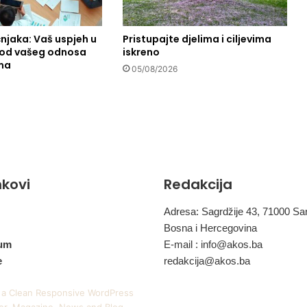
e
v
čnjaka: Vaš uspjeh u
Pristupajte djelima i ciljevima
a
i od vašeg odnosa
iskreno
š
ma
v
05/08/2026
r
t
n
a
v
r
i
inkovi
Redakcija
j
e
m
Adresa: Sagrdžije 43, 71000 Sa
e
Bosna i Hercegovina
um
E-mail :
info@akos.ba
e
redakcija@akos.ba
 a Clean Responsive WordPress