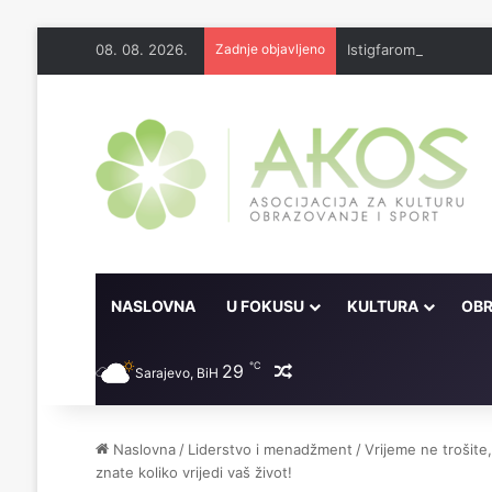
08. 08. 2026.
Zadnje objavljeno
Istigfarom riješila b
NASLOVNA
U FOKUSU
KULTURA
OBR
℃
29
Random članak
Sarajevo, BiH
Naslovna
/
Liderstvo i menadžment
/
Vrijeme ne trošite
znate koliko vrijedi vaš život!