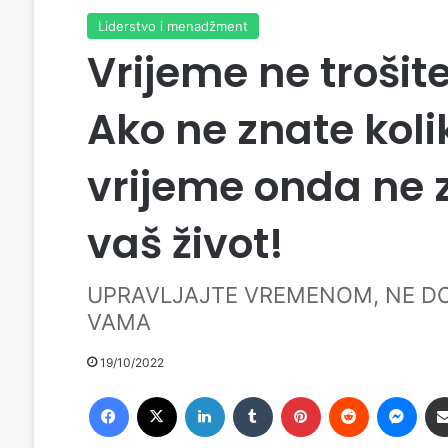
Liderstvo i menadžment
Vrijeme ne trošite
Ako ne znate koli
vrijeme onda ne z
vaš život!
UPRAVLJAJTE VREMENOM, NE DO
VAMA
19/10/2022
Facebook
X
LinkedIn
Tumblr
Pinterest
Reddit
Messenger