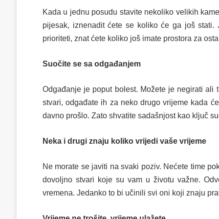
Kada u jednu posudu stavite nekoliko velikih kamen
pijesak, iznenadit ćete se koliko će ga još stati
prioriteti, znat ćete koliko još imate prostora za osta
Suočite se sa odgađanjem
Odgađanje je poput bolest. Možete je negirati al
stvari, odgađate ih za neko drugo vrijeme kada će 
davno prošlo. Zato shvatite sadašnjost kao ključ s
Neka i drugi znaju koliko vrijedi vaše vrijeme
Ne morate se javiti na svaki poziv. Nećete time po
dovoljno stvari koje su vam u životu važne. Odvo
vremena. Jedanko to bi učinili svi oni koji znaju p
Vrijeme ne trošite, vrijeme ulažete