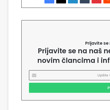
Prijavite s
Prijavite se na naš n
novim člancima i in
U
p
i
š
i
t
e
v