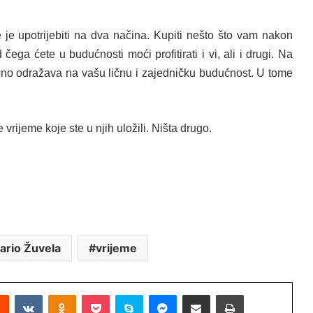
e upotrijebiti na dva načina. Kupiti nešto što vam nakon
d čega ćete u budućnosti moći profitirati i vi, ali i drugi. Na
e ono odražava na vašu ličnu i zajedničku budućnost. U tome
 vrijeme koje ste u njih uložili. Ništa drugo.
ario Žuvela
vrijeme
Reddit
VKontakte
Odnoklassniki
Pocket
Skype
Messenger
Podijeli putem Emaila
Printaj