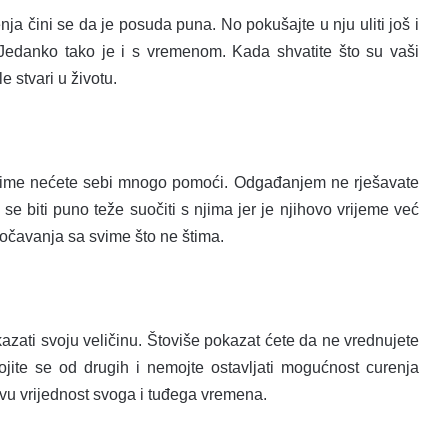
ja čini se da je posuda puna. No pokušajte u nju uliti još i
. Jedanko tako je i s vremenom. Kada shvatite što su vaši
le stvari u životu.
i time nećete sebi mnogo pomoći. Odgađanjem ne rješavate
se biti puno teže suočiti s njima jer je njihovo vrijeme već
uočavanja sa svime što ne štima.
kazati svoju veličinu. Štoviše pokazat ćete da ne vrednujete
jite se od drugih i nemojte ostavljati mogućnost curenja
ravu vrijednost svoga i tuđega vremena.