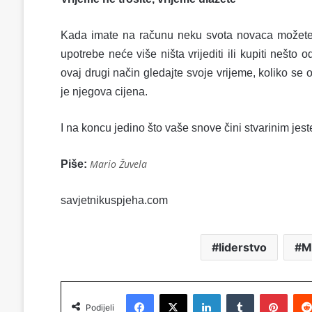
Kada imate na računu neku svota novaca možete j
upotrebe neće više ništa vrijediti ili kupiti nešto o
ovaj drugi način gledajte svoje vrijeme, koliko s
je njegova cijena.
I na koncu jedino što vaše snove čini stvarinim jeste
Mario Žuvela
Piše:
savjetnikuspjeha.com
liderstvo
M
Facebook
X
LinkedIn
Tumblr
Pinterest
Podijeli