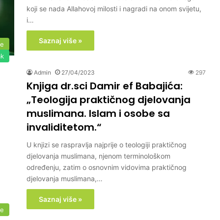
koji se nada Allahovoj milosti i nagradi na onom svijetu,
i…
Saznaj više »
me
ak
Admin
27/04/2023
297
Knjiga dr.sci Damir ef Babajića:
„Teologija praktičnog djelovanja
muslimana. Islam i osobe sa
invaliditetom.“
U knjizi se raspravlja najprije o teologiji praktičnog
djelovanja muslimana, njenom terminološkom
određenju, zatim o osnovnim vidovima praktičnog
djelovanja muslimana,…
Saznaj više »
me