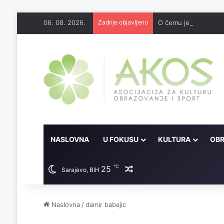
06. 08. 2026.
Zadnje objavljeno
O čemu je sve pisao 
NASLOVNA
U FOKUSU
KULTURA
OBR
℃
25
Random članak
Sarajevo, BiH
Naslovna
/
damir babajic