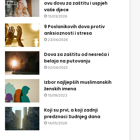
ovu dovu za zaštitu i uspjeh
vaše djece
15/03/2026
9 Poslanikovih dova protiv
anksioznosti i stresa
23/04/2026
Dova za zaštitu od nesreća i
belaja na putovanju
02/04/2025
Izbor najljepših muslimanskih
ženskih imena
15/09/2023
Koji su prvi, a koji zadnji
predznaci Sudnjeg dana
14/05/2026