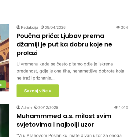
Redakcija
09/04/2026
304
Poučna priča: Ljubav prema
džamiji je put ka dobru koje ne
prolazi
U vremenu kada se često pitamo gdje je iskrena
predanost, gdje je ona tiha, nenametljiva dobrota koja
ne traži priznanje…
če
Saznaj više »
Admin
20/12/2025
1,013
Muhammmed a.s. milost svim
svjetovima i najbolji uzor
”Vi u Allahovom Poslaniku imate divan uzor za onoga