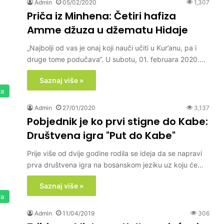
Admin
05/02/2020
1,307
Priča iz Minhena: Četiri hafiza
Amme džuza u džematu Hidaje
„Najbolji od vas je onaj koji nauči učiti u Kur’anu, pa i
druge tome podučava“. U subotu, 01. februara 2020.…
Saznaj više »
ra
Admin
27/01/2020
3,137
Pobjednik je ko prvi stigne do Kabe:
Društvena igra "Put do Kabe"
Prije više od dvije godine rodila se ideja da se napravi
prva društvena igra na bosanskom jeziku uz koju će…
Saznaj više »
ra
Admin
11/04/2019
306