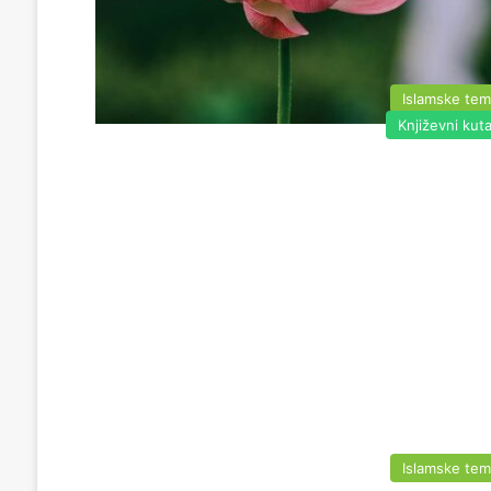
Islamske te
Književni kut
Islamske te