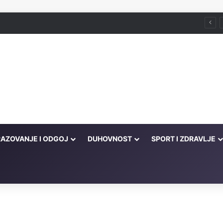
Husein ef. Đozo
AZOVANJE I ODGOJ
DUHOVNOST
SPORT I ZDRAVLJE