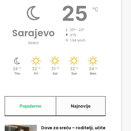
25
℃
Sarajevo
25º - 22º
41%
1.94 km/h
Vedro
24
32
31
32
34
℃
℃
℃
℃
℃
Thu
Fri
Sat
Sun
Mon
Popularno
Najnovije
Dove za sreću – roditelji, učite