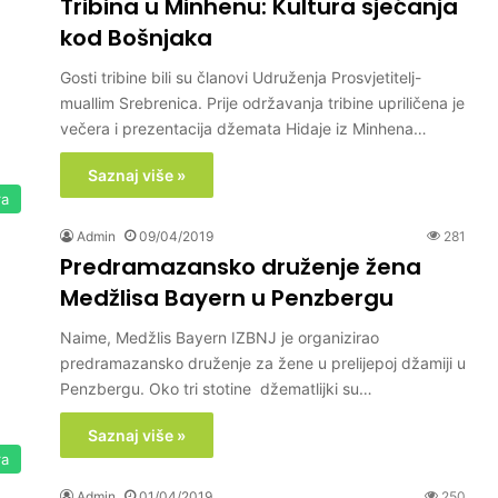
Tribina u Minhenu: Kultura sjećanja
kod Bošnjaka
Gosti tribine bili su članovi Udruženja Prosvjetitelj-
muallim Srebrenica. Prije održavanja tribine upriličena je
večera i prezentacija džemata Hidaje iz Minhena…
Saznaj više »
ra
Admin
09/04/2019
281
Predramazansko druženje žena
Medžlisa Bayern u Penzbergu
Naime, Medžlis Bayern IZBNJ je organizirao
predramazansko druženje za žene u prelijepoj džamiji u
Penzbergu. Oko tri stotine džematlijki su…
Saznaj više »
ra
Admin
01/04/2019
250