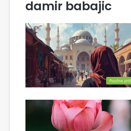
damir babajic
Poučne pri