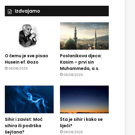
Izdvajamo
O čemu je sve pisao
Poslanikova djeca:
Husein ef. Đozo
Kasim – prvi sin
Muhammeda, a.s.
06/08/2026
06/08/2026
Sihir i zavist: Moć
Šta je sihir i kako se
sihira ili podrška
liječi?
šejtana?
06/08/2026