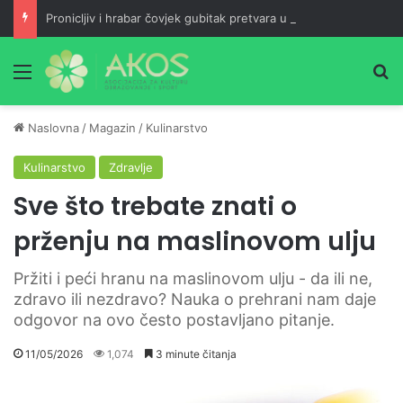
Pronicljiv i hrabar čovjek gubitak pretvara u dobit, a maloumna neznalica jedan neuspjeh pretvara u dva
Meni
Pr
Naslovna
/
Magazin
/
Kulinarstvo
Kulinarstvo
Zdravlje
Sve što trebate znati o
prženju na maslinovom ulju
Pržiti i peći hranu na maslinovom ulju - da ili ne,
zdravo ili nezdravo? Nauka o prehrani nam daje
odgovor na ovo često postavljano pitanje.
11/05/2026
1,074
3 minute čitanja