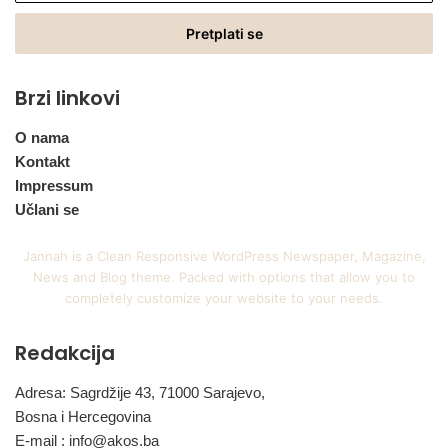
Email
adresu
Brzi linkovi
O nama
Kontakt
Impressum
Učlani se
Jannah is a Clean Responsive WordPress Newspaper, Magazine,
News and Blog theme. Packed with options that allow you to
completely customize your website to your needs.
Redakcija
Adresa: Sagrdžije 43, 71000 Sarajevo,
Bosna i Hercegovina
E-mail :
info@akos.ba