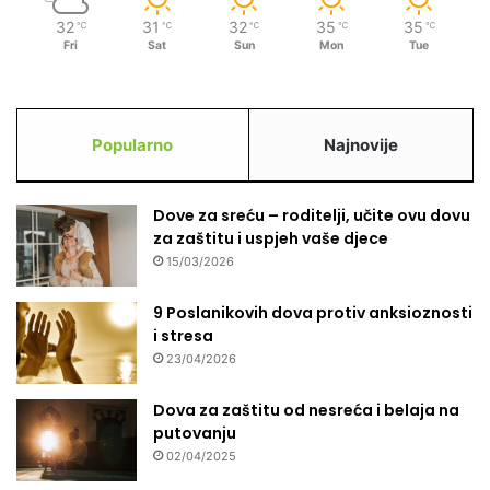
32
31
32
35
35
℃
℃
℃
℃
℃
Fri
Sat
Sun
Mon
Tue
Popularno
Najnovije
Dove za sreću – roditelji, učite ovu dovu
za zaštitu i uspjeh vaše djece
15/03/2026
9 Poslanikovih dova protiv anksioznosti
i stresa
23/04/2026
Dova za zaštitu od nesreća i belaja na
putovanju
02/04/2025