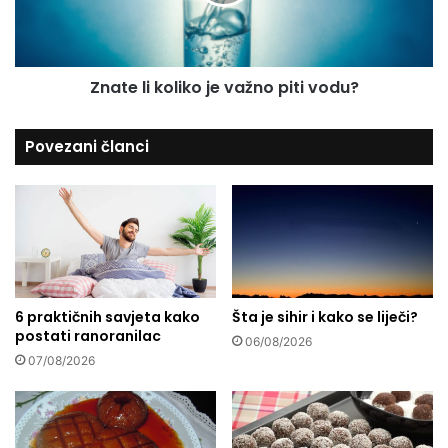
a
l
i
k
o
Znate li koliko je važno piti vodu?
l
i
k
Povezani članci
o
j
e
v
a
ž
n
o
6 praktičnih savjeta kako
Šta je sihir i kako se liječi?
p
postati ranoranilac
i
06/08/2026
t
07/08/2026
i
v
o
d