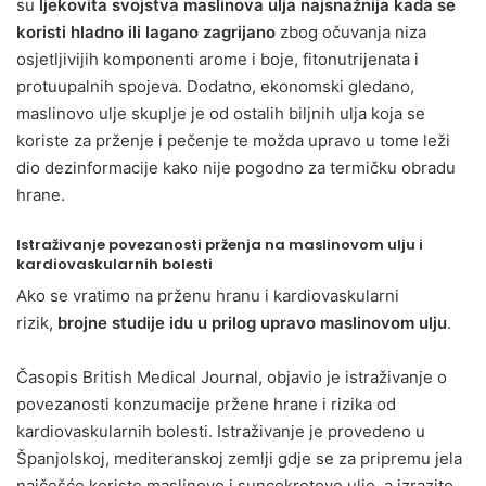
su
ljekovita svojstva maslinova ulja najsnažnija kada se
koristi hladno ili lagano zagrijano
zbog očuvanja niza
osjetljivijih komponenti arome i boje, fitonutrijenata i
protuupalnih spojeva. Dodatno, ekonomski gledano,
maslinovo ulje skuplje je od ostalih biljnih ulja koja se
koriste za prženje i pečenje te možda upravo u tome leži
dio dezinformacije kako nije pogodno za termičku obradu
hrane.
Istraživanje povezanosti prženja na maslinovom ulju i
kardiovaskularnih bolesti
Ako se vratimo na prženu hranu i kardiovaskularni
rizik,
brojne studije idu u prilog upravo maslinovom ulju
.
Časopis British Medical Journal, objavio je istraživanje o
povezanosti konzumacije pržene hrane i rizika od
kardiovaskularnih bolesti. Istraživanje je provedeno u
Španjolskoj, mediteranskoj zemlji gdje se za pripremu jela
najčešće koriste maslinovo i suncokretovo ulje, a izrazito