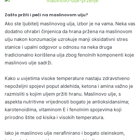
Zašto pržiti i peći na maslinovom ulju?
Ako ste ljubitelj maslinovog ulja, izbor je na vama. Neka vas
dodatno ohrabri činjenica da hrana pržena na maslinovom
ulju nakon konzumacije uzrokuje manji oksidativni stres
stanice i upalni odgovor u odnosu na neka druga
tradicionalno korištena ulja zbog fenolnih komponenti koje
maslinovo ulje sadrži.
Kako u uvjetima visoke temperature nastaju zdravstveno
nepoželjni spojevi poput aldehida, ketona i amina važno je
razmisliti s kojim uljem pržiti hranu. Maslinovo ulje, s
aspekta nutritivne vrijednosti bogato je antioksidansima;
karotenoidima, vitaminom E i fenolnim spojevima koji
prirodno štite od kisika i visokih temperatura.
Iako je maslinovo ulje nerafinirano i bogato oleinskom,