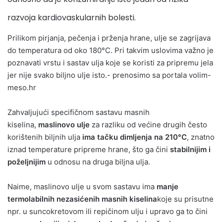
razvoja kardiovaskularnih bolesti.
Prilikom pirjanja, pečenja i prženja hrane, ulje se zagrijava
do temperatura od oko 180°C. Pri takvim uslovima važno je
poznavati vrstu i sastav ulja koje se koristi za pripremu jela
jer nije svako biljno ulje isto.- prenosimo sa portala volim-
meso.hr
Zahvaljujući specifičnom sastavu masnih
kiselina,
maslinovo ulje
za razliku od većine drugih često
korištenih biljnih ulja
ima tačku dimljenja na 210°C
, znatno
iznad temperature pripreme hrane, što ga čini
stabilnijim i
poželjnijim
u odnosu na druga biljna ulja.
Naime, maslinovo ulje u svom sastavu ima
manje
termolabilnih nezasićenih masnih kiselina
koje su prisutne
npr. u suncokretovom ili repičinom ulju i upravo ga to čini