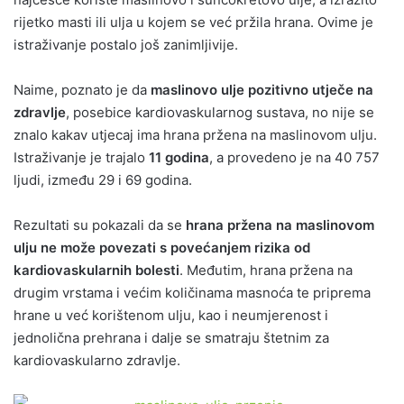
rijetko masti ili ulja u kojem se već pržila hrana. Ovime je
istraživanje postalo još zanimljivije.
Naime, poznato je da
maslinovo ulje pozitivno utječe na
zdravlje
, posebice kardiovaskularnog sustava, no nije se
znalo kakav utjecaj ima hrana pržena na maslinovom ulju.
Istraživanje je trajalo
11 godina
, a provedeno je na 40 757
ljudi, između 29 i 69 godina.
Rezultati su pokazali da se
hrana pržena na maslinovom
ulju ne može povezati s povećanjem rizika od
kardiovaskularnih bolesti
. Međutim, hrana pržena na
drugim vrstama i većim količinama masnoća te priprema
hrane u već korištenom ulju, kao i neumjerenost i
jednolična prehrana i dalje se smatraju štetnim za
kardiovaskularno zdravlje.