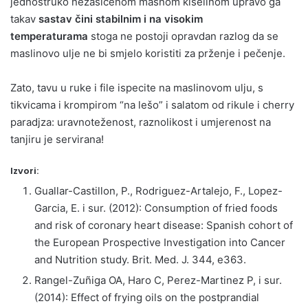
jednostruko nezasićenom masnom kiselinom upravo ga
takav
sastav čini stabilnim i na visokim
temperaturama
stoga ne postoji opravdan razlog da se
maslinovo ulje ne bi smjelo koristiti za prženje i pečenje.
Zato, tavu u ruke i file ispecite na maslinovom ulju, s
tikvicama i krompirom “na lešo” i salatom od rikule i cherry
paradjza: uravnoteženost, raznolikost i umjerenost na
tanjiru je servirana!
Izvori:
Guallar-Castillon, P., Rodriguez-Artalejo, F., Lopez-
Garcia, E. i sur. (2012): Consumption of fried foods
and risk of coronary heart disease: Spanish cohort of
the European Prospective Investigation into Cancer
and Nutrition study. Brit. Med. J. 344, e363.
Rangel-Zuñiga OA, Haro C, Perez-Martinez P, i sur.
(2014): Effect of frying oils on the postprandial