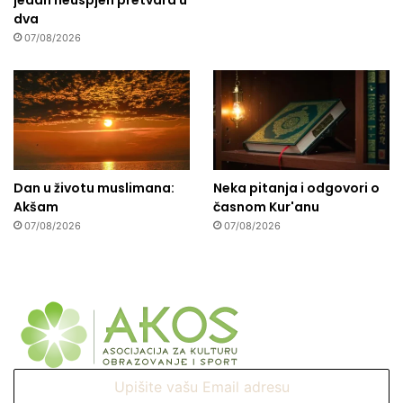
jedan neuspjeh pretvara u
dva
07/08/2026
Dan u životu muslimana:
Neka pitanja i odgovori o
Akšam
časnom Kur'anu
07/08/2026
07/08/2026
Upišite
vašu