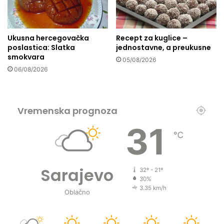
u
?
Ukusna hercegovačka
Recept za kuglice –
poslastica: Slatka
jednostavne, a preukusne
smokvara
05/08/2026
06/08/2026
Vremenska prognoza
31
℃
Sarajevo
32º - 21º
30%
3.35 km/h
Oblačno