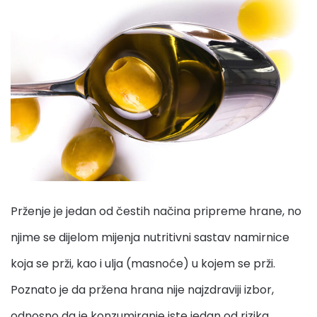
Prženje je jedan od čestih načina pripreme hrane, no
njime se dijelom mijenja nutritivni sastav namirnice
koja se prži, kao i ulja (masnoće) u kojem se prži.
Poznato je da pržena hrana nije najzdraviji izbor,
odnosno da je konzumiranje iste jedan od rizika