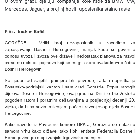
U ovom gradu djeluju kompanije koje rade za BMW, VW,
Mercedes, Jaguar, a broj njihovih uposlenika stalno raste.
Piše: Ibrahim Sofić
GORAŽDE – Veliki broj nezaposlenih u zavodima za
zapošljavanje Bosne i Hercegovine, manjak kada se govori o
odnosu uvoza i izvoza ove države i nedostatak planova za razvoj
samo su neki od pojmova koji se mogu skoro svakodnevno čuti u
Bosni i Hercegovini.
No, jedan od svijetlih primjera bh. privrede, rada i napretka je
Bosansko-podrinjski kanton i sam grad Goražde. Poput mnogih
dijelova Bosne i Hercegovine, ovaj grad na Drini je bio žestoko
pogođen ratom i poratnim dešavanjima u posljednjoj deceniji 20.
vijeka, da bi sa novim milenijem počeo i razvoj ovog dijela Bosne i
Hercegovine.
Kako navode iz Privredne komore BPK-a, Goražde se nalazi u
samom vrhu kako države, tako i bh. entiteta Federacija Bosne i
Hercegovine po stopi vanjskotrgovinske razmjene.