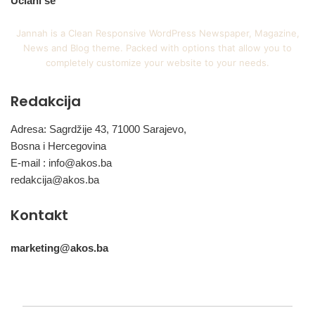
Učlani se
Jannah is a Clean Responsive WordPress Newspaper, Magazine,
News and Blog theme. Packed with options that allow you to
completely customize your website to your needs.
Redakcija
Adresa: Sagrdžije 43, 71000 Sarajevo,
Bosna i Hercegovina
E-mail :
info@akos.ba
redakcija@akos.ba
Kontakt
marketing@akos.ba