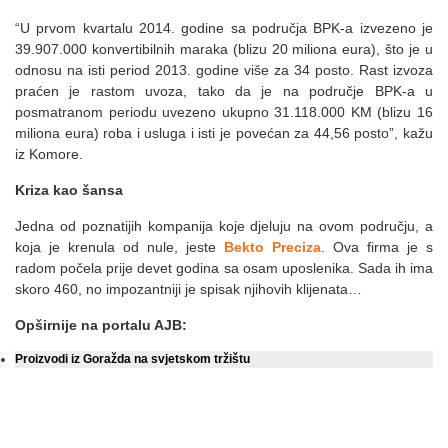
“U prvom kvartalu 2014. godine sa područja BPK-a izvezeno je
39.907.000 konvertibilnih maraka (blizu 20 miliona eura), što je u
odnosu na isti period 2013. godine više za 34 posto. Rast izvoza
praćen je rastom uvoza, tako da je na područje BPK-a u
posmatranom periodu uvezeno ukupno 31.118.000 KM (blizu 16
miliona eura) roba i usluga i isti je povećan za 44,56 posto”, kažu
iz Komore.
Kriza kao šansa
Jedna od poznatijih kompanija koje djeluju na ovom području, a
koja je krenula od nule, jeste
Bekto Preciza
. Ova firma je s
radom počela prije devet godina sa osam uposlenika. Sada ih ima
skoro 460, no impozantniji je spisak njihovih klijenata…
Opširnije na portalu AJB:
Proizvodi iz Goražda na svjetskom tržištu
AV