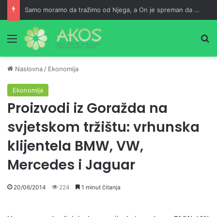
Samo moramo da tražimo od Njega, a On je spreman da nam usliši
Meni
Pr
Naslovna
/
Ekonomija
Ekonomija
Proizvodi iz Goražda na
svjetskom tržištu: vrhunska
klijentela BMW, VW,
Mercedes i Jaguar
20/06/2014
224
1 minut čitanja