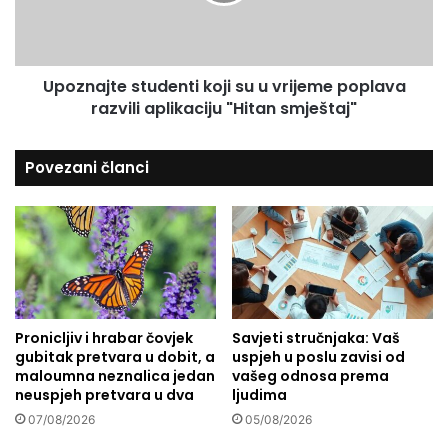
a
e
j
n
t
e
e
o
Upoznajte studenti koji su u vrijeme poplava
s
p
razvili aplikaciju "Hitan smještaj"
t
ć
u
i
d
Povezani članci
n
e
e
n
u
t
P
i
o
k
s
o
a
j
v
i
i
Pronicljiv i hrabar čovjek
Savjeti stručnjaka: Vaš
s
gubitak pretvara u dobit, a
uspjeh u poslu zavisi od
n
u
maloumna neznalica jedan
vašeg odnosa prema
i
u
neuspjeh pretvara u dva
ljudima
:
v
D
07/08/2026
05/08/2026
r
o
i