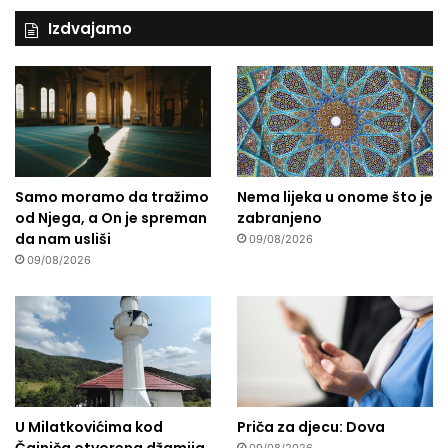
Izdvajamo
Samo moramo da tražimo
Nema lijeka u onome što je
od Njega, a On je spreman
zabranjeno
da nam usliši
09/08/2026
09/08/2026
U Milatkovićima kod
Priča za djecu: Dova