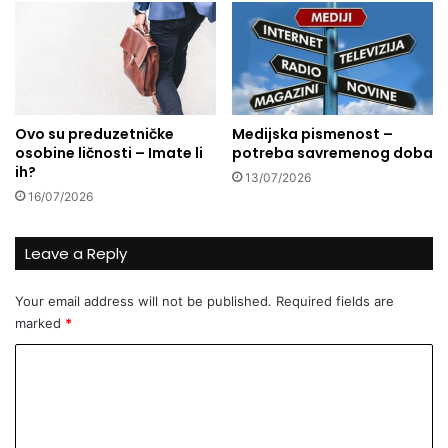
n
j
a
e
c
m
i
e
j
p
a
o
Ovo su preduzetničke
Medijska pismenost –
m
p
osobine ličnosti – Imate li
potreba savremenog doba
a
l
ih?
13/07/2026
š
a
16/07/2026
i
v
n
a
a
r
Leave a Reply
z
a
a
z
Your email address will not be published.
Required fields are
č
v
marked
*
i
i
š
l
C
ć
i
o
e
a
n
p
m
j
l