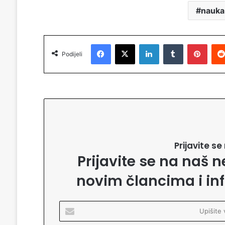
nauka
Facebook
X
LinkedIn
Tumblr
Pinterest
Podijeli
Prijavite s
Prijavite se na naš n
novim člancima i in
U
p