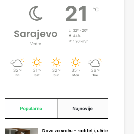
21
℃
Sarajevo
32º - 20º
44%
1.96 km/h
Vedro
32
31
32
35
36
℃
℃
℃
℃
℃
Fri
Sat
Sun
Mon
Tue
Popularno
Najnovije
Dove za sreću – roditelji, učite