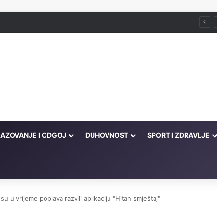
Husein ef. Đozo
AZOVANJE I ODGOJ
DUHOVNOST
SPORT I ZDRAVLJE
su u vrijeme poplava razvili aplikaciju "Hitan smještaj"