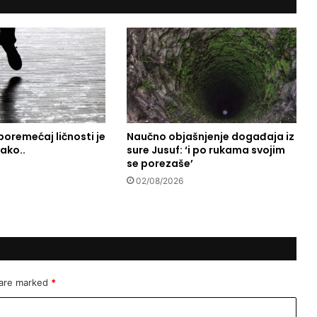
h
o
t
e
l
s
a
h
a
l
poremećaj ličnosti je
Naučno objašnjenje događaja iz
 ako..
sure Jusuf: ‘i po rukama svojim
a
se porezaše’
l
s
02/08/2026
t
a
n
d
a
r
 are marked
*
d
a
: