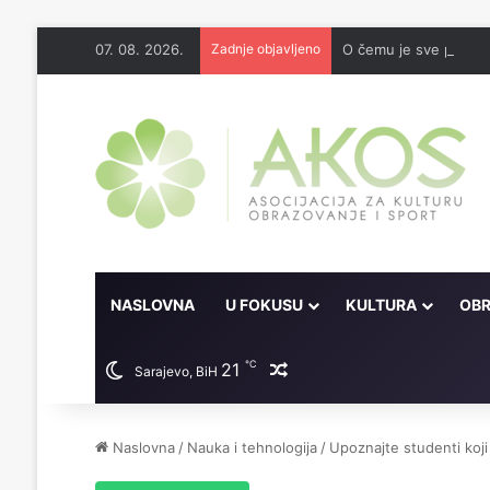
07. 08. 2026.
Zadnje objavljeno
O čemu je sve pisao 
NASLOVNA
U FOKUSU
KULTURA
OBR
℃
21
Random članak
Sarajevo, BiH
Naslovna
/
Nauka i tehnologija
/
Upoznajte studenti koji 