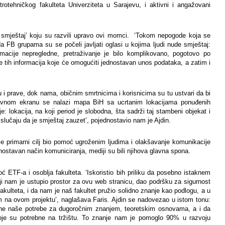
ektrotehničkog fakulteta Univerziteta u Sarajevu, i aktivni i angažovani
an smještaj’ koju su razvili upravo ovi momci. ‘Tokom nepogode koja se
Na FB grupama su se počeli javljati oglasi u kojima ljudi nude smještaj:
macije nepregledne, pretraživanje je bilo komplikovano, pogotovo po
e tih informacija koje će omogućiti jednostavan unos podataka, a zatim i
ju i prave, dok nama, običnim smrtnicima i korisnicima su tu ustvari da bi
glavnom ekranu se nalazi mapa BiH sa ucrtanim lokacijama ponuđenih
e: lokacija, na koji period je slobodna, šta sadrži taj stambeni objekat i
slučaju da je smještaj zauzet’, pojednostavio nam je Ajdin.
er je primarni cilj bio pomoć ugroženim ljudima i olakšavanje komunikacije
nostavan način komuniciranja, mediji su bili njihova glavna spona.
 ETF-a i osoblja fakulteta. ‘Iskoristio bih priliku da posebno istaknem
i nam je ustupio prostor za ovu web stranicu, dao podršku za sigurnost
fakulteta, i da nam je naš fakultet pružio solidno znanje kao podlogu, a u
 na ovom projektu’, naglašava Faris. Ajdin se nadovezao u istom tonu:
rane naše potrebe za dugoročnim znanjem, teoretskim osnovama, a i da
 koje su potrebne na tržištu. To znanje nam je pomoglo 90% u razvoju