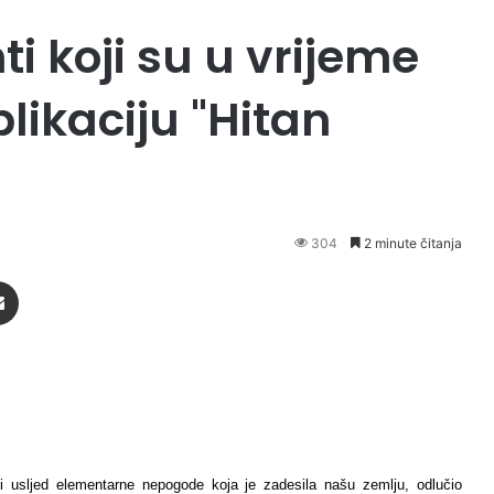
i koji su u vrijeme
likaciju "Hitan
304
2 minute čitanja
Podijeli putem Emaila
ći usljed elementarne nepogode koja je zadesila našu zemlju, odlučio