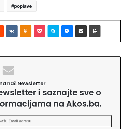
poplave
Reddit
VKontakte
Odnoklassniki
Pocket
Skype
Messenger
Podijeli putem Emaila
Printaj
e na naš Newsletter
ewsletter i saznajte sve o
formacijama na Akos.ba.