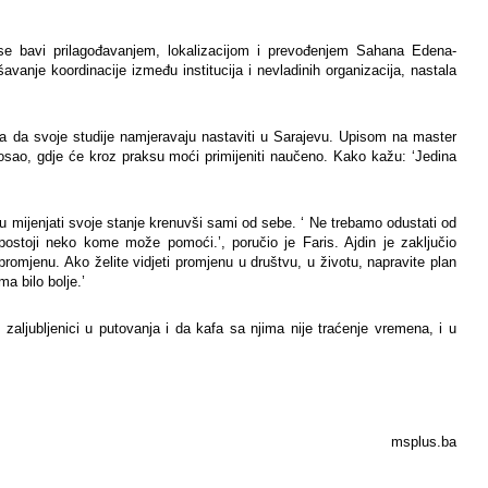
 se bavi prilagođavanjem, lokalizacijom i prevođenjem Sahana Edena-
kšavanje koordinacije između institucija i nevladinih organizacija, nastala
ca da svoje studije namjeravaju nastaviti u Sarajevu. Upisom na master
osao, gdje će kroz praksu moći primijeniti naučeno. Kako kažu: ‘Jedina
nu mijenjati svoje stanje krenuvši sami od sebe. ‘ Ne trebamo odustati od
postoji neko kome može pomoći.’, poručio je Faris. Ajdin je zaključio
omjenu. Ako želite vidjeti promjenu u društvu, u životu, napravite plan
a bilo bolje.’
ljubljenici u putovanja i da kafa sa njima nije traćenje vremena, i u
msplus.ba