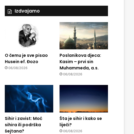
Izdvajamo
O čemu je sve pisao
Poslanikova djeca:
Husein ef. Đozo
Kasim – prvi sin
Muhammeda, a.s.
06/08/2026
06/08/2026
Sihir i zavist: Moć
Šta je sihir i kako se
sihira ili podrška
liječi?
šejtana?
06/08/2026