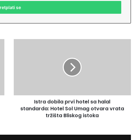
I
s
t
r
a
d
o
b
i
Istra dobila prvi hotel sa halal
l
standarda: Hotel Sol Umag otvara vrata
a
p
tržišta Bliskog istoka
r
v
i