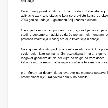
aplikacije.’
Pored ovog projekta, dio su tima u sklopu Fakulteta koji
aplikacije za krizne situacije koja se u svijetu koristi za ola
2003.godine kada je Jugoistočnu Aziju zadesio cunami.
Ovi vrijedni momci su puni entuzijazma, i raduje nas činjeni
studij u septembru, nadaju se da će pronaći neki honorarni p
potrebna investicija u našoj struci je investicija u znanje.’
Na kraju su iskoristili priliku da poruče mladima u BiH da poč
svoje ideje, iako se nama čini beznačajna i mala, sigurno 
razgovor gandijevski: ‘Ne očekujte od drugih da vam donesu pr
kako da uložite maksimalne napore, i učinite to sami, da bi vam
p.s. Moram da dodam da su ova dvojica momaka strastveni za
neformalnom dijelu razgovora sam puno naučila.