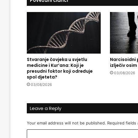
Povezani članci
ž
d
a
n
a
s
v
j
e
t
Stvaranje čovjeka u svjetlu
Narcisoidni 
medicine i Kur’ana: Koji je
izlječiv osim
s
presudni foktor koji određuje
k
03/08/2026
spol djeteta?
o
m
03/08/2026
t
r
ž
Leave a Reply
i
š
Your email address will not be published.
Required fields
t
u
C
: