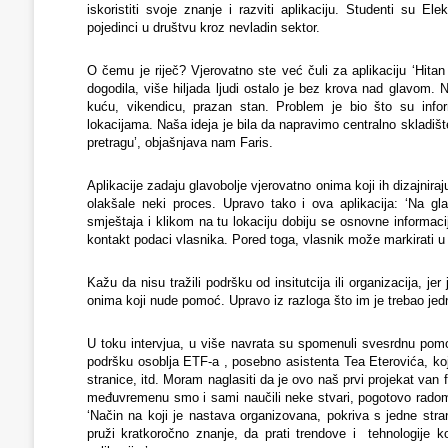
iskoristiti svoje znanje i razviti aplikaciju. Studenti su El
pojedinci u društvu kroz nevladin sektor.
O čemu je riječ? Vjerovatno ste već čuli za aplikaciju ‘Hit
dogodila, više hiljada ljudi ostalo je bez krova nad glavom. 
kuću, vikendicu, prazan stan. Problem je bio što su infor
lokacijama. Naša ideja je bila da napravimo centralno skladišt
pretragu’, objašnjava nam Faris.
Aplikacije zadaju glavobolje vjerovatno onima koji ih dizajnira
olakšale neki proces. Upravo tako i ova aplikacija: ‘Na 
smještaja i klikom na tu lokaciju dobiju se osnovne informacij
kontakt podaci vlasnika. Pored toga, vlasnik može markirati u 
Kažu da nisu tražili podršku od insitutcija ili organizacija, j
onima koji nude pomoć. Upravo iz razloga što im je trebao jed
U toku intervjua, u više navrata su spomenuli svesrdnu pomoć
podršku osoblja ETF-a , posebno asistenta Tea Eterovića, koj
stranice, itd. Moram naglasiti da je ovo naš prvi projekat van 
međuvremenu smo i sami naučili neke stvari, pogotovo radom
‘Način na koji je nastava organizovana, pokriva s jedne st
pruži kratkoročno znanje, da prati trendove i tehnologije