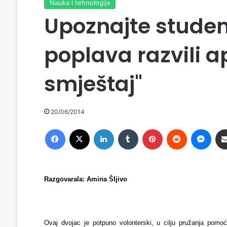
Nauka i tehnologija
Upoznajte student
poplava razvili ap
smještaj"
20/06/2014
Facebook
X
LinkedIn
Tumblr
Pinterest
Reddit
Messenger
Razgovarala: Amina Šljivo
Ovaj dvojac je potpuno volonterski, u cilju pružanja pomo