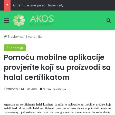
O čemu je sve pisao Husein ef. Đozo
Meni
Pr
Naslovna
/
Ekonomija
Ekonomija
Pomoću mobilne aplikacije
provjerite koji su proizvodi sa
halal certifikatom
26/02/2014
466
3 minute čitanja
Agencija za certificiranje halal kvalitete izradila je aplikacije za mobilne uređaje koje
sadrži barkodove svih halal certificiranih proizvoda, tako da sada potrošači imaju na
raspolaganju jednostavan alat koji im omogućava da skeniranjem barkoda dobiju