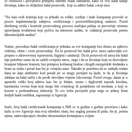
se certificira i provjerava primjena odredbi Halal standarda, kako se vrši halal klanje
životinja, kako su obilježeni halal proizvodi, koji su aditivi halal, a koji nisu.
“Na bazi ovih kriterija koji su jednaki za velike, srednje i male kompanije provodi se
proces implementacije zahtjeva, certificiranja i postcertifikacijskog nadzora. Pored
direktnog uvida i kontrole proizvodnog procesa značajna pažnja se posvećuje sistemu
upravljanja kvalitetom koji počiva na internom auditu, te validaciji proizvoda putem
laboratorijskih analiza”.
Naime, procedura halal certificiranja je jednaka za sve kompanije bez obzira na njihovu
veličinu, obim i vrstu proizvodnje. Da bi proizvod bio halal prvo mora zadovoljiti sve
propise o zdravstvenoj ispravnosti, higijeni i sanitaciji. Da bi proizvod od mesa bio halal
nije potrebno samo da ne sadrži svinjsko meso, nego i da su životinje koje su dozvoljene
hranjene biljnom hranom, bez primjesa koštanog brašna i drugih energetskih dodataka u
hrani za stoku i perad kao što je svinjska mast. Također je potrebno da se zadnjih sedam
dana ne daju antibiotici kod peradi jer se mogu prenijeti na ljude, te da je životinja
zaklana na halal način i da prođe dovoljno vrijeme iskrvarenja. Pored ovoga, danas je u
upotrebi veliki broj aditiva kao što je želatin, mono i digliceridi masnih kiselina,
karminska crvena boja koji mogu biti svinjskog ili porijeklom od insekata, a koji se
koriste u prehrambenoj industriji. To sve treba provjeriti prije nego se jednoj firmi
dodjeli halal certifikat, napominju iz Agencije.
Inače, broj halal certificiranih kompanija u BiH se iz godine u godine povećava i kako
kažu iz ove Agencije ima svoj određeni ritam, bez naglog porasta ili pada, što je, prema
njima, zadovoljavajuće shodno ekonomskim kretanjima u svijetu.