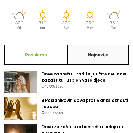
t
v
a
!
32
31
32
35
36
℃
℃
℃
℃
℃
Fri
Sat
Sun
Mon
Tue
Popularno
Najnovije
Dove za sreću – roditelji, učite ovu dovu
za zaštitu i uspjeh vaše djece
15/03/2026
9 Poslanikovih dova protiv anksioznosti
i stresa
23/04/2026
Dova za zaštitu od nesreća i belaja na