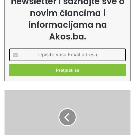
newsletter i saznajte sve o
novim člancima i
informacijama na
Akos.ba.
U
p
i
š
i
t
e
Ž
v
e
a
n
š
a
u
u
E
K
m
u
a