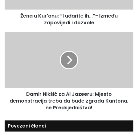
r
i
'
l
Žena u Kur'anu: “I udarite ih...”- Između
a
a
zapovijedi i dozvole
n
d
u
r
:
D
e
“
a
s
I
m
u
u
i
d
r
a
N
r
i
i
k
t
š
e
Damir Nikšić za Al Jazeeru: Mjesto
i
i
demonstracija treba da bude zgrada Kantona,
ć
h
z
ne Predsjedništva!
.
a
.
A
Povezani članci
.
l
”
J