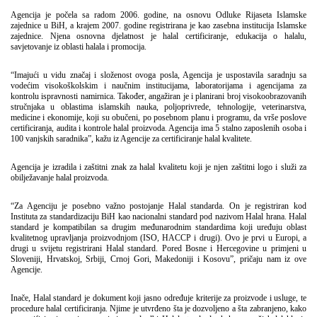
Agencija je počela sa radom 2006. godine, na osnovu Odluke Rijaseta Islamske
zajednice u BiH, a krajem 2007. godine registrirana je kao zasebna institucija Islamske
zajednice. Njena osnovna djelatnost je halal certificiranje, edukacija o halalu,
savjetovanje iz oblasti halala i promocija.
“Imajući u vidu značaj i složenost ovoga posla, Agencija je uspostavila saradnju sa
vodećim visokoškolskim i naučnim institucijama, laboratorijama i agencijama za
kontrolu ispravnosti namirnica. Također, angažiran je i planirani broj visokoobrazovanih
stručnjaka u oblastima islamskih nauka, poljoprivrede, tehnologije, veterinarstva,
medicine i ekonomije, koji su obučeni, po posebnom planu i programu, da vrše poslove
certificiranja, audita i kontrole halal proizvoda. Agencija ima 5 stalno zaposlenih osoba i
100 vanjskih saradnika”, kažu iz Agencije za certificiranje halal kvalitete.
Agencija je izradila i zaštitni znak za halal kvalitetu koji je njen zaštitni logo i služi za
obilježavanje halal proizvoda.
“Za Agenciju je posebno važno postojanje Halal standarda. On je registriran kod
Instituta za standardizaciju BiH kao nacionalni standard pod nazivom Halal hrana. Halal
standard je kompatibilan sa drugim međunarodnim standardima koji uređuju oblast
kvalitetnog upravljanja proizvodnjom (ISO, HACCP i drugi). Ovo je prvi u Europi, a
drugi u svijetu registrirani Halal standard. Pored Bosne i Hercegovine u primjeni u
Sloveniji, Hrvatskoj, Srbiji, Crnoj Gori, Makedoniji i Kosovu”, pričaju nam iz ove
Agencije.
Inače, Halal standard je dokument koji jasno određuje kriterije za proizvode i usluge, te
procedure halal certificiranja. Njime je utvrđeno šta je dozvoljeno a šta zabranjeno, kako