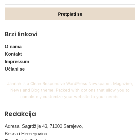
vašu
Email
adresu
Brzi linkovi
O nama
Kontakt
Impressum
Učlani se
Jannah is a Clean Responsive WordPress Newspaper, Magazine,
News and Blog theme. Packed with options that allow you to
completely customize your website to your needs.
Redakcija
Adresa: Sagrdžije 43, 71000 Sarajevo,
Bosna i Hercegovina