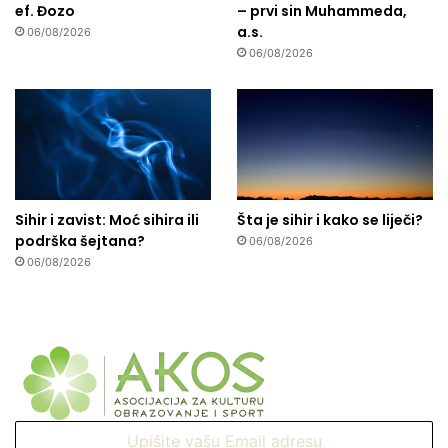
ef. Đozo
– prvi sin Muhammeda,
a.s.
06/08/2026
06/08/2026
Sihir i zavist: Moć sihira ili
Šta je sihir i kako se liječi?
podrška šejtana?
06/08/2026
06/08/2026
Upišite