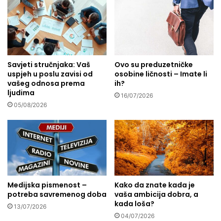
-
a
I
z
z
e
m
e
e
r
đ
u
u
:
Savjeti stručnjaka: Vaš
Ovo su preduzetničke
z
uspjeh u poslu zavisi od
osobine ličnosti – Imate li
M
vašeg odnosa prema
ih?
a
j
ljudima
p
e
16/07/2026
o
s
05/08/2026
v
t
i
o
j
d
e
e
d
m
i
o
i
n
Medijska pismenost –
Kako da znate kada je
d
s
potreba savremenog doba
vaša ambicija dobra, a
o
t
kada loša?
13/07/2026
z
r
04/07/2026
v
a