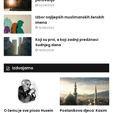
putovanju
02/04/2025
Izbor najljepših muslimanskih ženskih
imena
15/09/2023
Koji su prvi, a koji zadnji predznaci
Sudnjeg dana
14/05/2026
Izdvajamo
O čemu je sve pisao Husein
Poslanikova djeca: Kasim