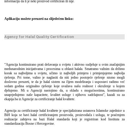
informaciju da li je neki proizvod certificiran ili nije.
Aplikaciju možete preuzeti na slijedećem linku:
Agency for Halal Quality Certification
“Agencija kontinuirano prati dešavanja u svijetu i aktivno sudjeluje u svim značajnijim
međunarodnim inicijativama i procesima u oblasti halala. Smatramo važnim da držimo
korak sa najboljima u svijetu, učimo iz najboljih primjera i primjenjujemo najbolja
rješenja. Pri tome, važno je naglasiti da niti jedno postojeće rješenje nismo mogli
doslovno preuzeti, te da je halal sistem na čijem modeliranju i uspostavi radimo već
sedam godina originalno rješenje koje uvažava našu realnost i okruženje u kojem
djelujemo. Mi u Agenciji nastojimo da, u skladu s mogućnostima, kontinuirano
unaprjeđujemo naše kapacitete, kvalitet usluge i njihovu sadržajnost”, kazali su za
ekapija.ba iz Agencije za certificiranje halal kvalitete.
Agencija za certificiranje halal kvalitete je specijalizirana ustanova Islamske zajednice u
BiH koja se bavi halal certificiranjem proizvoda, proizvođača i usluga, te praćenjem
realizacije zahtjeva na bazi Halal standarda koji je registriran kod Instituta za
standardizaciju Bosne i Hercegovine.