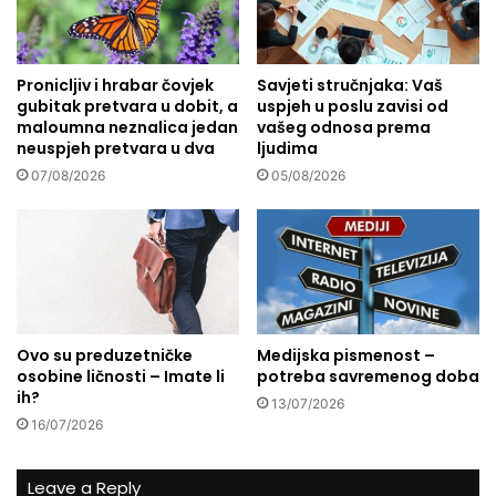
t
b
s
i
k
s
o
Pronicljiv i hrabar čovjek
Savjeti stručnjaka: Vaš
:
gubitak pretvara u dobit, a
uspjeh u poslu zavisi od
j
N
maloumna neznalica jedan
vašeg odnosa prema
s
a
neuspjeh pretvara u dva
ljudima
u
s
n
07/08/2026
05/08/2026
t
a
u
r
p
o
a
d
2
b
0
e
0
z
i
Ovo su preduzetničke
Medijska pismenost –
k
z
osobine ličnosti – Imate li
potreba savremenog doba
o
l
ih?
13/07/2026
r
a
16/07/2026
i
g
j
a
e
č
Leave a Reply