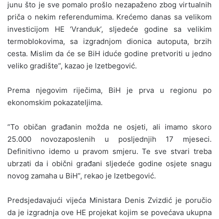
junu što je sve pomalo prošlo nezapaženo zbog virtualnih
priča o nekim referendumima. Krećemo danas sa velikom
investicijom HE ‘Vranduk’, sljedeće godine sa velikim
termoblokovima, sa izgradnjom dionica autoputa, brzih
cesta. Mislim da će se BiH iduće godine pretvoriti u jedno
veliko gradište”, kazao je Izetbegović.
Prema njegovim riječima, BiH je prva u regionu po
ekonomskim pokazateljima.
“To običan građanin možda ne osjeti, ali imamo skoro
25.000 novozaposlenih u posljednjih 17 mjeseci.
Definitivno idemo u pravom smjeru. Te sve stvari treba
ubrzati da i obični građani sljedeće godine osjete snagu
novog zamaha u BiH”, rekao je Izetbegović.
Predsjedavajući vijeća Ministara Denis Zvizdić je poručio
da je izgradnja ove HE projekat kojim se povećava ukupna