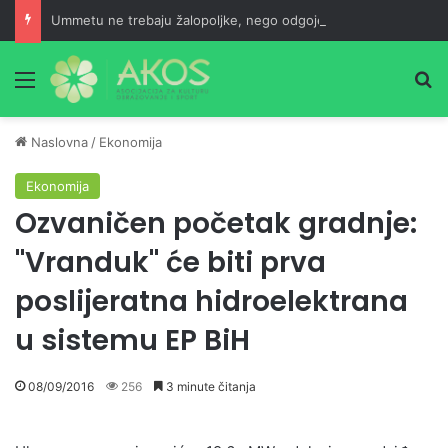
Ummetu ne trebaju žalopoljke, nego odgojeni ljudi
Meni
Pr
Naslovna
/
Ekonomija
Ekonomija
Ozvaničen početak gradnje:
"Vranduk" će biti prva
poslijeratna hidroelektrana
u sistemu EP BiH
08/09/2016
256
3 minute čitanja