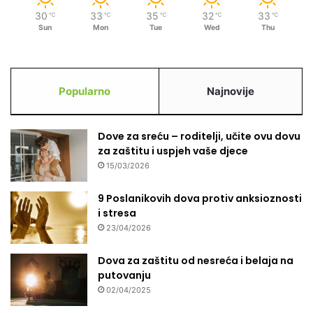
30
33
35
32
33
℃
℃
℃
℃
℃
Sun
Mon
Tue
Wed
Thu
Popularno
Najnovije
Dove za sreću – roditelji, učite ovu dovu
za zaštitu i uspjeh vaše djece
15/03/2026
9 Poslanikovih dova protiv anksioznosti
i stresa
23/04/2026
Dova za zaštitu od nesreća i belaja na
putovanju
02/04/2025