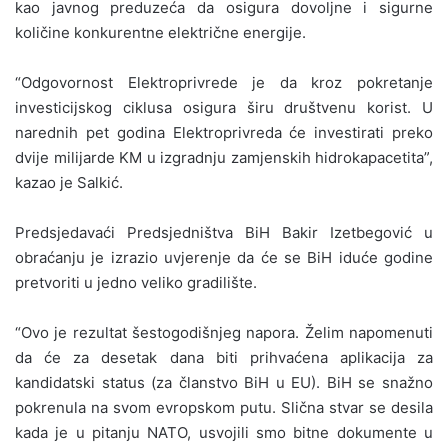
kao javnog preduzeća da osigura dovoljne i sigurne
količine konkurentne električne energije.
“Odgovornost Elektroprivrede je da kroz pokretanje
investicijskog ciklusa osigura širu društvenu korist. U
narednih pet godina Elektroprivreda će investirati preko
dvije milijarde KM u izgradnju zamjenskih hidrokapacetita”,
kazao je Salkić.
Predsjedavaći Predsjedništva BiH Bakir Izetbegović u
obraćanju je izrazio uvjerenje da će se BiH iduće godine
pretvoriti u jedno veliko gradilište.
“Ovo je rezultat šestogodišnjeg napora. Želim napomenuti
da će za desetak dana biti prihvaćena aplikacija za
kandidatski status (za članstvo BiH u EU). BiH se snažno
pokrenula na svom evropskom putu. Slična stvar se desila
kada je u pitanju NATO, usvojili smo bitne dokumente u