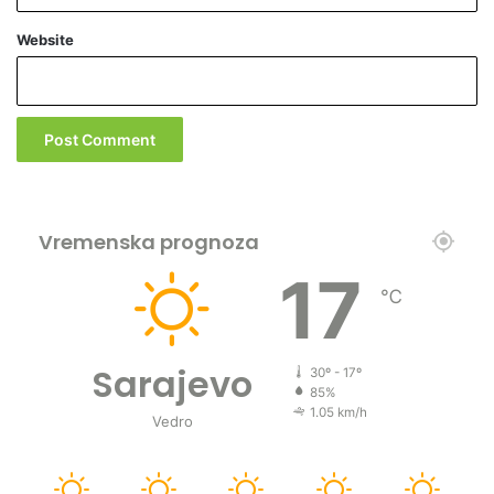
Website
Vremenska prognoza
17
℃
Sarajevo
30º - 17º
85%
1.05 km/h
Vedro