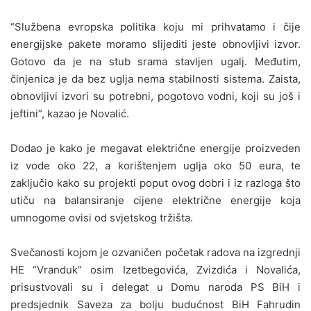
“Službena evropska politika koju mi prihvatamo i čije
energijske pakete moramo slijediti jeste obnovljivi izvor.
Gotovo da je na stub srama stavljen ugalj. Međutim,
činjenica je da bez uglja nema stabilnosti sistema. Zaista,
obnovljivi izvori su potrebni, pogotovo vodni, koji su još i
jeftini”, kazao je Novalić.
Dodao je kako je megavat električne energije proizveden
iz vode oko 22, a korištenjem uglja oko 50 eura, te
zaključio kako su projekti poput ovog dobri i iz razloga što
utiču na balansiranje cijene električne energije koja
umnogome ovisi od svjetskog tržišta.
Svečanosti kojom je ozvaničen početak radova na izgrednji
HE “Vranduk” osim Izetbegovića, Zvizdića i Novalića,
prisustvovali su i delegat u Domu naroda PS BiH i
predsjednik Saveza za bolju budućnost BiH Fahrudin