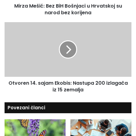
l
Mirza Mešić: Bez BiH Bošnjaci u Hrvatskoj su
ć
a
narod bez korijena
:
d
B
r
e
O
e
z
t
s
B
v
u
i
o
H
r
B
e
o
n
š
1
n
4
j
Otvoren 14. sajam Ekobis: Nastupa 200 izlagača
.
a
iz 15 zemalja
s
c
a
i
j
Povezani članci
u
a
H
m
r
E
v
k
a
o