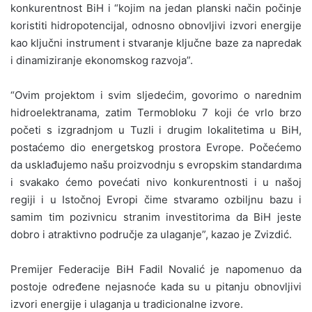
konkurentnost BiH i “kojim na jedan planski način počinje
koristiti hidropotencijal, odnosno obnovljivi izvori energije
kao ključni instrument i stvaranje ključne baze za napredak
i dinamiziranje ekonomskog razvoja”.
“Ovim projektom i svim sljedećim, govorimo o narednim
hidroelektranama, zatim Termobloku 7 koji će vrlo brzo
početi s izgradnjom u Tuzli i drugim lokalitetima u BiH,
postaćemo dio energetskog prostora Evrope. Počećemo
da usklađujemo našu proizvodnju s evropskim standardıma
i svakako ćemo povećati nivo konkurentnosti i u našoj
regiji i u Istočnoj Evropi čime stvaramo ozbiljnu bazu i
samim tim pozivnicu stranim investitorima da BiH jeste
dobro i atraktivno područje za ulaganje”, kazao je Zvizdić.
Premijer Federacije BiH Fadil Novalić je napomenuo da
postoje određene nejasnoće kada su u pitanju obnovljivi
izvori energije i ulaganja u tradicionalne izvore.