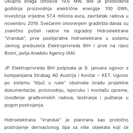
Ukupna snaga iznosiće 19,6 MW, dok je predviđena
godišnja proizvodnja električne energije 100 GWh,
investicija vrijedna 57,4 miliona eura, završetak radova u
novembru 2019.
Svečanim otvorenjem gradilišta danas su
zvanično počeli radovi na izgradnji Hidroelektrane
“Vranduk”, prve poslijeratne hidroelektrane u sistemu
Javnog preduzeća Elektroprivreda BiH i prve na rijeci
Bosni, javlja Anadolu Agency (AA).
JP Elektroprivreda BiH potpisala je 8. januara ugovor s
kompanijama Strabag AG Austrija i Končar – KET. Ugovor
po sistemu “ključ u ruke” obuhvata izradu projektne
dokumentacije, proizvodnju, isporuku i montažu opreme,
izvođenje građevinskih radova, testiranje i puštanje u
pogon postrojenja.
Hidroelektrana “Vranduk” je planirana kao protočno
postrojenje derivacionog tipa sa više objekata koji će