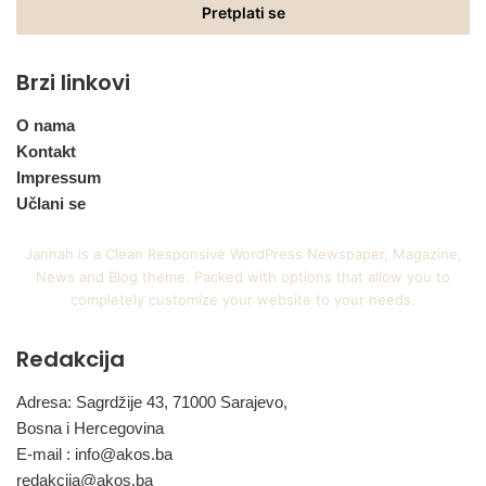
adresu
Brzi linkovi
O nama
Kontakt
Impressum
Učlani se
Jannah is a Clean Responsive WordPress Newspaper, Magazine,
News and Blog theme. Packed with options that allow you to
completely customize your website to your needs.
Redakcija
Adresa: Sagrdžije 43, 71000 Sarajevo,
Bosna i Hercegovina
E-mail :
info@akos.ba
redakcija@akos.ba