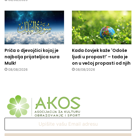
Priča o djevojčici kojoj je
Kada čovjek kaže 'Odoše
najbolja prijateljica sura
ljudi u propast!' – tada je
Mulk!
on u većoj propasti od njih
08/08/2026
08/08/2026
Upišite
vašu
Email