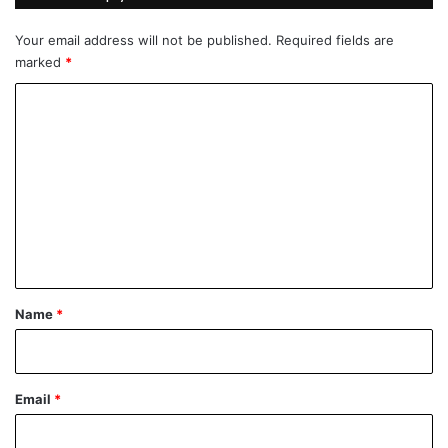
n
a
a
i
Your email address will not be published.
Required fields are
z
marked
*
1
5
C
z
o
e
m
m
a
m
l
j
e
a
n
t
*
Name
*
Email
*