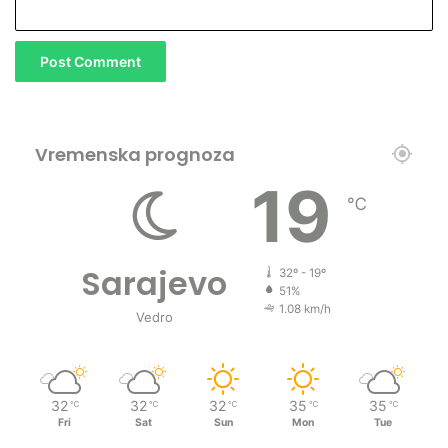
Vremenska prognoza
19
℃
Sarajevo
32º - 19º
51%
1.08 km/h
Vedro
32
32
32
35
35
℃
℃
℃
℃
℃
Fri
Sat
Sun
Mon
Tue