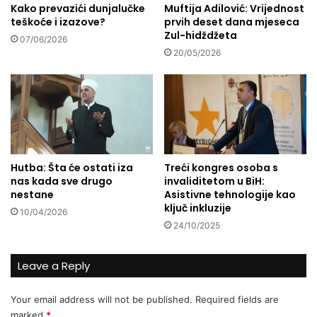
k
Kako prevazići dunjalučke
Muftija Adilović: Vrijednost
p
teškoće i izazove?
prvih deset dana mjeseca
o
o
Zul-hidždžeta
l
p
07/06/2026
s
u
20/05/2026
k
l
e
a
l
r
e
n
k
i
t
m
i
a
Hutba: Šta će ostati iza
Treći kongres osoba s
r
g
nas kada sve drugo
invaliditetom u BiH:
e
a
nestane
Asistivne tehnologije kao
u
z
ključ inkluzije
10/04/2026
č
i
24/10/2025
e
n
d
B
a
h
Leave a Reply
j
D
e
O
Your email address will not be published.
Required fields are
n
C
marked
*