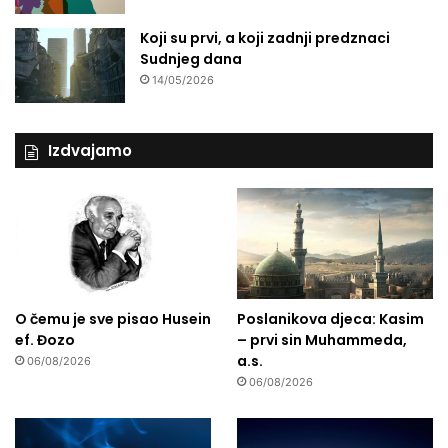
Koji su prvi, a koji zadnji predznaci
Sudnjeg dana
14/05/2026
Izdvajamo
O čemu je sve pisao Husein
Poslanikova djeca: Kasim
ef. Đozo
– prvi sin Muhammeda,
a.s.
06/08/2026
06/08/2026