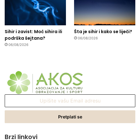
Sihir i zavist: Moć sihira ili
Šta je sihir i kako se liječi?
podrška šejtana?
06/08/2026
06/08/2026
Upišite
vašu
Email
adresu
Brzi linkovi