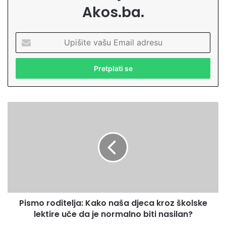
Akos.ba.
U
p
i
š
i
t
e
P
v
i
a
s
š
m
u
o
E
r
m
o
a
d
i
i
l
Pismo roditelja: Kako naša djeca kroz školske
t
a
lektire uče da je normalno biti nasilan?
e
d
l