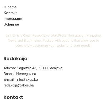
O nama
Kontakt
Impressum
Učlani se
Jannah is a Clean Responsive WordPress Newspaper, Magazine,
News and Blog theme. Packed with options that allow you to
completely customize your website to your needs.
Redakcija
Adresa: Sagrdžije 43, 71000 Sarajevo,
Bosna i Hercegovina
E-mail :
info@akos.ba
redakcija@akos.ba
Kontakt