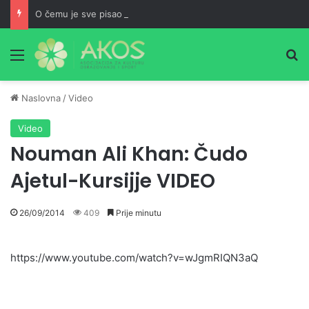
O čemu je sve pisao Husein ef. Đozo
Meni
Pr
Naslovna
/
Video
Video
Nouman Ali Khan: Čudo
Ajetul-Kursijje VIDEO
26/09/2014
409
Prije minutu
https://www.youtube.com/watch?v=wJgmRIQN3aQ