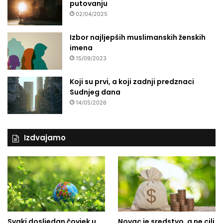
putovanju
02/04/2025
Izbor najljepših muslimanskih ženskih
imena
15/09/2023
Koji su prvi, a koji zadnji predznaci
Sudnjeg dana
14/05/2026
Izdvajamo
Svaki dosljedan čovjek u
Novac je sredstvo, a ne cilj