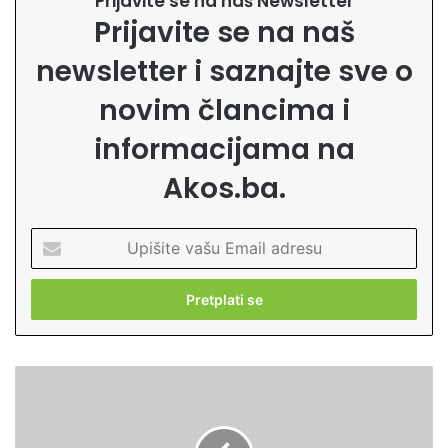
Prijavite se na naš Newsletter
Prijavite se na naš
newsletter i saznajte sve o
novim člancima i
informacijama na
Akos.ba.
U
p
i
š
i
t
e
P
v
r
a
i
š
č
u