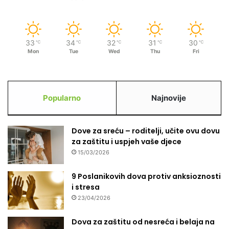
33
34
32
31
30
℃
℃
℃
℃
℃
Mon
Tue
Wed
Thu
Fri
Popularno
Najnovije
Dove za sreću – roditelji, učite ovu dovu
za zaštitu i uspjeh vaše djece
15/03/2026
9 Poslanikovih dova protiv anksioznosti
i stresa
23/04/2026
Dova za zaštitu od nesreća i belaja na