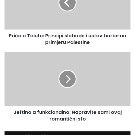
a
E
o
m
T
a
a
i
l
l
Priča o Talutu: Principi slobode i ustav borbe na
u
a
primjeru Palestine
t
d
u
r
:
J
e
P
e
s
r
f
u
i
t
n
i
c
n
i
o
p
a
i
f
s
Jeftino a funkcionalno: Napravite sami ovaj
u
l
romantični sto
n
o
k
b
c