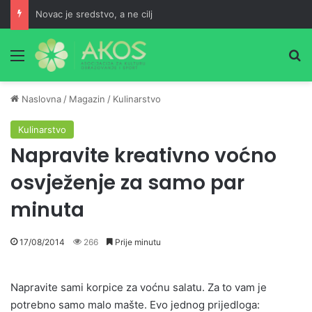
Novac je sredstvo, a ne cilj
Meni
Pr
Naslovna
/
Magazin
/
Kulinarstvo
Kulinarstvo
Napravite kreativno voćno
osvježenje za samo par
minuta
17/08/2014
266
Prije minutu
Napravite sami korpice za voćnu salatu. Za to vam je
potrebno samo malo mašte. Evo jednog prijedloga: