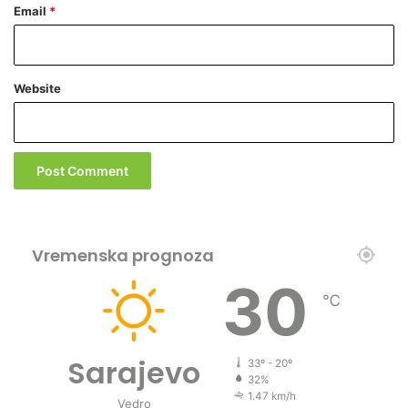
Email
*
Website
Vremenska prognoza
30
℃
Sarajevo
33º - 20º
32%
1.47 km/h
Vedro