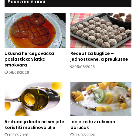
Povezani članci
o
i
d
o
e
n
i
a
u
l
s
n
t
o
a
:
v
Ukusna hercegovačka
Recept za kuglice –
N
poslastica: Slatka
jednostavne, a preukusne
b
a
smokvara
o
p
05/08/2026
r
r
06/08/2026
b
a
e
v
n
i
a
t
p
e
r
s
i
a
5 situacija kada ne smijete
Ideje za brz i ukusan
m
m
koristiti maslinovo ulje
doručak
j
i
19/07/2026
03/07/2026
e
o