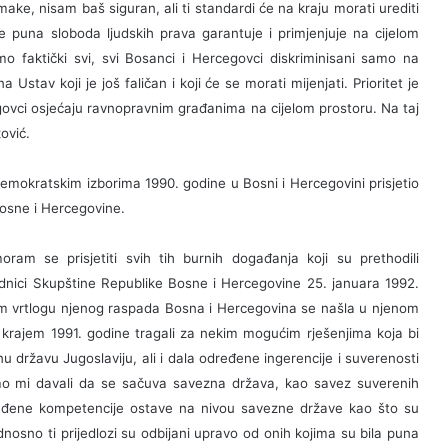
make, nisam baš siguran, ali ti standardi će na kraju morati urediti
puna sloboda ljudskih prava garantuje i primjenjuje na cijelom
 faktički svi, svi Bosanci i Hercegovci diskriminisani samo na
a Ustav koji je još faličan i koji će se morati mijenjati. Prioritet je
govci osjećaju ravnopravnim građanima na cijelom prostoru. Na taj
ović.
emokratskim izborima 1990. godine u Bosni i Hercegovini prisjetio
Bosne i Hercegovine.
am se prisjetiti svih tih burnih događanja koji su prethodili
dnici Skupštine Republike Bosne i Hercegovine 25. januara 1992.
tom vrtlogu njenog raspada Bosna i Hercegovina se našla u njenom
 krajem 1991. godine tragali za nekim mogućim rješenjima koja bi
nu državu Jugoslaviju, ali i dala određene ingerencije i suverenosti
 smo mi davali da se sačuva savezna država, kao savez suverenih
ređene kompetencije ostave na nivou savezne države kao što su
odnosno ti prijedlozi su odbijani upravo od onih kojima su bila puna