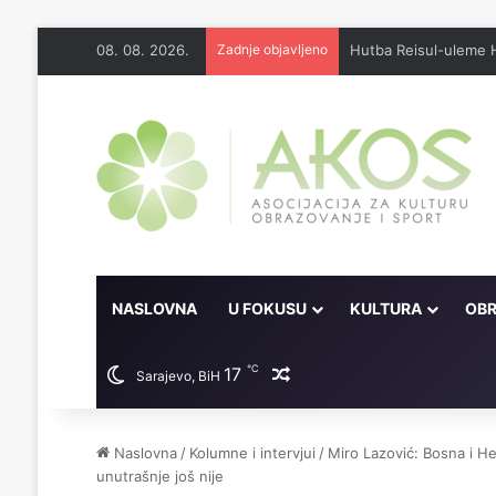
08. 08. 2026.
Zadnje objavljeno
Džennet je dar Milosti
NASLOVNA
U FOKUSU
KULTURA
OBR
℃
17
Random članak
Sarajevo, BiH
Naslovna
/
Kolumne i intervjui
/
Miro Lazović: Bosna i Her
unutrašnje još nije