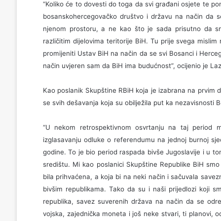
“Koliko će to dovesti do toga da svi građani osjete te po
bosanskohercegovačko društvo i državu na način da se 
njenom prostoru, a ne kao što je sada prisutno da smo
različitim dijelovima teritorije BiH. Tu prije svega mislim n
promijeniti Ustav BiH na način da se svi Bosanci i Herce
način uvjeren sam da BiH ima budućnost”, ocijenio je Laz
Kao poslanik Skupštine RBiH koja je izabrana na prvim d
se svih dešavanja koja su obilježila put ka nezavisnosti 
“U nekom retrospektivnom osvrtanju na taj period mor
izglasavanju odluke o referendumu na jednoj burnoj sje
godine. To je bio period raspada bivše Jugoslavije i u 
središtu. Mi kao poslanici Skupštine Republike BiH smo
bila prihvaćena, a koja bi na neki način i sačuvala savez
bivšim republikama. Tako da su i naši prijedlozi koji
republika, savez suverenih država na način da se od
vojska, zajednička moneta i još neke stvari, ti planovi, 