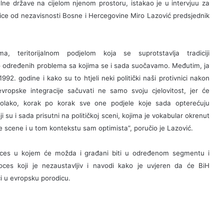
alne države na cijelom njenom prostoru, istakao je u intervjuu za
ce od nezavisnosti Bosne i Hercegovine Miro Lazović predsjednik
 teritorijalnom podjelom koja se suprotstavlja tradiciji
o određenih problema sa kojima se i sada suočavamo. Međutim, ja
92. godine i kako su to htjeli neki politički naši protivnici nakon
opske integracije sačuvati ne samo svoju cjelovitost, jer će
 polako, korak po korak sve one podjele koje sada opterećuju
 su i sada prisutni na političkoj sceni, kojima je vokabular okrenut
e scene i u tom kontekstu sam optimista”, poručio je Lazović.
proces u kojem će možda i građani biti u određenom segmentu i
oces koji je nezaustavljiv i navodi kako je uvjeren da će BiH
ći u evropsku porodicu.