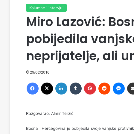
Kolumne i intervjui
Miro Lazović: Bos
pobijedila vanjske
neprijatelje, ali u
29/02/2016
Facebook
X
LinkedIn
Tumblr
Pinterest
Reddit
Messenger
Razgovarao: Almir Terzić
Bosna i Hercegovina je pobijedila svoje vanjske protivnike i