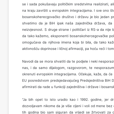
se i sada pokušavaju političkim sredstvima realizirati, 
na kraju završiti u evropskim integracijama. I sve ono š
bosanskoherecgovačko društvo i državu je bio jedan proc
shvatimo da je BiH ipak naša zajednička država, da 
neizvjesnost. S druge strane i političari iz RS-a da nije
da tako kažemo, eksponenti bosanskohercegovačke politike
omogućava da njihova imena koja bi bila, da tako ka
aktivnošću doprinose i ličnoj afirmaciji, pa hoću reći i tom
Navodi da se mora shvatiti da te podjele i neki nesporazumi 
nas, i da samo dijalogom, razgovorom, te nesporazume t
okrenuti evropskim integracijama. Očekuje, kaže, da će
EU posredstvom predsjedavajućeg Predsjedništva BiH Dra
afirmirati da rade u funkciji zajedništva i države i bosa
“Ja bih opet to isto uradio kao i 1992. godine, jer 
dozvoljavam nikome da je više cijeni i voli od mene bez 
tih godina bio sam siguran da vrijedi se žrtvovati za o