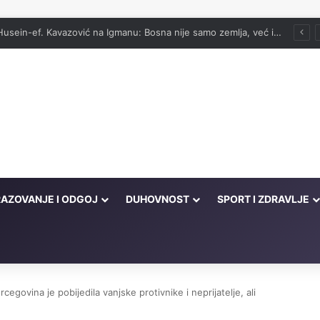
vog onima koji su cijeli život kucali na vrata Njegove milosti
AZOVANJE I ODGOJ
DUHOVNOST
SPORT I ZDRAVLJE
cegovina je pobijedila vanjske protivnike i neprijatelje, ali