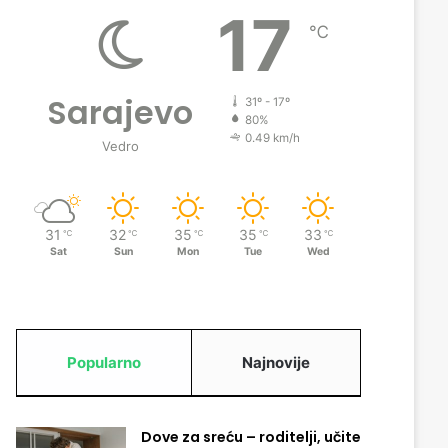
17
℃
Sarajevo
31º - 17º
80%
0.49 km/h
Vedro
31
32
35
35
33
℃
℃
℃
℃
℃
Sat
Sun
Mon
Tue
Wed
Popularno
Najnovije
Dove za sreću – roditelji, učite