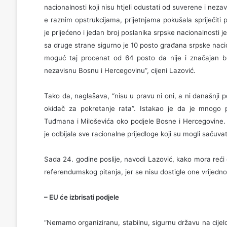
nacionalnosti koji nisu htjeli odustati od suverene i ne
e raznim opstrukcijama, prijetnjama pokušala spriječiti
je prijećeno i jedan broj poslanika srpske nacionalnosti 
sa druge strane sigurno je 10 posto građana srpske naciona
moguć taj procenat od 64 posto da nije i značajan br
nezavisnu Bosnu i Hercegovinu”, cijeni Lazović.
Tako da, naglašava, “nisu u pravu ni oni, a ni današnji pol
okidač za pokretanje rata”. Istakao je da je mnogo pri
Tuđmana i Miloševića oko podjele Bosne i Hercegovine. A
je odbijala sve racionalne prijedloge koji su mogli sačuvat
Sada 24. godine poslije, navodi Lazović, kako mora reći
referendumskog pitanja, jer se nisu dostigle one vrijedno
– EU će izbrisati podjele
“Nemamo organiziranu, stabilnu, sigurnu državu na cijel