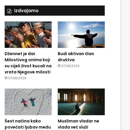
Izdvajamo
Džennet je dar
Budi aktivan član
Milostivog onima koji
društva
su cijeli život kucali na
07/08/2026
vrata Njegove milosti
07/08/2026
Šest načina kako
Musliman vladar ne
povećati ljubav među
vlada već služi