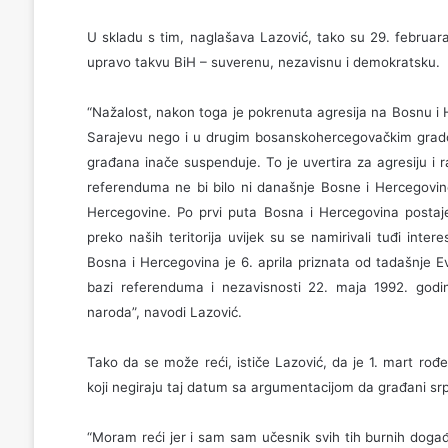
U skladu s tim, naglašava Lazović, tako su 29. februara
upravo takvu BiH – suverenu, nezavisnu i demokratsku.
“Nažalost, nakon toga je pokrenuta agresija na Bosnu i
Sarajevu nego i u drugim bosanskohercegovačkim grado
građana inače suspenduje. To je uvertira za agresiju i rat
referenduma ne bi bilo ni današnje Bosne i Hercegovine 
Hercegovine. Po prvi puta Bosna i Hercegovina postaje 
preko naših teritorija uvijek su se namirivali tuđi inte
Bosna i Hercegovina je 6. aprila priznata od tadašnje E
bazi referenduma i nezavisnosti 22. maja 1992. godin
naroda”, navodi Lazović.
Tako da se može reći, ističe Lazović, da je 1. mart ro
koji negiraju taj datum sa argumentacijom da građani sr
“Moram reći jer i sam sam učesnik svih tih burnih događa