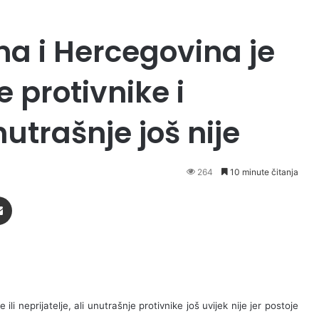
na i Hercegovina je
 protivnike i
nutrašnje još nije
264
10 minute čitanja
Podijeli putem Emaila
li neprijatelje, ali unutrašnje protivnike još uvijek nije jer postoje