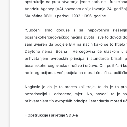
opstrukcije na putu stvaranja jedne stabilne i funkcion
Anadolu Agency (AA) povodom obilježavanja 24. godišnji
Skupštine RBiH u periodu 1992.-1996. godine.
“Suočeni smo doduše i sa nepovoljnim rješenjima,
bosanskohercegovačkog načina života i sve to dovodi d
sam uvjeren da podjele BiH na način kako se to htjelo 19
Daytona nema. Bosna i Hercegovina će ulaskom u evr
prihvatanjem evropskih principa i standarda brisati
bosanskohercegovačko društvo i državu. Oni političari koji
ne integracijama, već podjelama morat će sići sa političk
Naglasio je da je to proces koji traje, te da je to 
nezadovoljni u određenoj mjeri. No, navodi, to je pr
prihvatanjem tih evropskih principa i standarda morati u
– Opstrukcije i prijetnje SDS-a