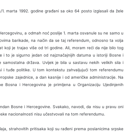
/1. marta 1992. godine građani sa oko 64 posto izglasali da žele
 Hercegovinu, a odmah noć poslije 1. marta osvanule su ne samo u
vima barikade, na način da se taj referendum, odnosno ta volja
 koji je trajao više od tri godine. Ali, moram reći da nije bilo tog
i to je sigurno jedan od najznačajnijih datuma u istoriji Bosne i
samostalna država. Uvijek je bila u sastavu nekih velikih sila i
resi i tuđe politike. U tom kontekstu zahvaljujući tom referendumu
vropske zajednice, a dan kasnije i od američke administracije. Na
e Bosna i Hercegovina je primljena u Organizaciju Ujedinjenih
đendan Bosne i Hercegovine. Svakako, navodi, da nisu u pravu oni
pske nacionalnosti nisu učestvovali na tom referendumu.
ja, strahovitih pritisaka koji su rađeni prema poslanicima srpske