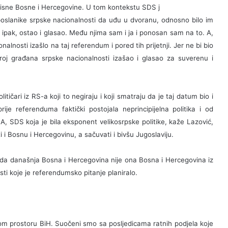
zavisne Bosne i Hercegovine. U tom kontekstu SDS j
 poslanike srpske nacionalnosti da uđu u dvoranu, odnosno bilo im
je ipak, ostao i glasao. Među njima sam i ja i ponosan sam na to. A,
lnosti izašlo na taj referendum i pored tih prijetnji. Jer ne bi bio
oj građana srpske nacionalnosti izašao i glasao za suverenu i
itičari iz RS-a koji to negiraju i koji smatraju da je taj datum bio i
je referenduma faktički postojala neprincipijelna politika i od
, SDS koja je bila eksponent velikosrpske politike, kaže Lazović,
i i Bosnu i Hercegovinu, a sačuvati i bivšu Jugoslaviju.
 da današnja Bosna i Hercegovina nije ona Bosna i Hercegovina iz
sti koje je referendumsko pitanje planiralo.
om prostoru BiH. Suočeni smo sa posljedicama ratnih podjela koje