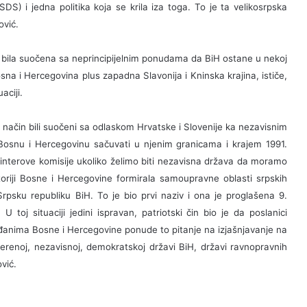
S) i jedna politika koja se krila iza toga. To je ta velikosrpska
ović.
 bila suočena sa neprincipijelnim ponudama da BiH ostane u nekoj
Bosna i Hercegovina plus zapadna Slavonija i Kninska krajina, ističe,
aciji.
način bili suočeni sa odlaskom Hrvatske i Slovenije ka nezavisnim
Bosnu i Hercegovinu sačuvati u njenim granicama i krajem 1991.
interove komisije ukoliko želimo biti nezavisna država da moramo
toriji Bosne i Hercegovine formirala samoupravne oblasti srpskih
u Srpsku republiku BiH. To je bio prvi naziv i ona je proglašena 9.
toj situaciji jedini ispravan, patriotski čin bio je da poslanici
đanima Bosne i Hercegovine ponude to pitanje na izjašnjavanje na
verenoj, nezavisnoj, demokratskoj državi BiH, državi ravnopravnih
vić.