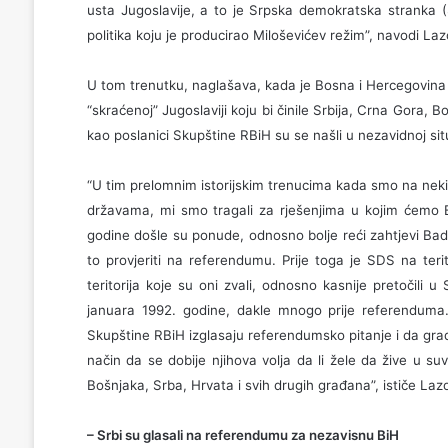
usta Jugoslavije, a to je Srpska demokratska stranka (SD
politika koju je producirao Miloševićev režim”, navodi Laz
U tom trenutku, naglašava, kada je Bosna i Hercegovina
“skraćenoj” Jugoslaviji koju bi činile Srbija, Crna Gora, 
kao poslanici Skupštine RBiH su se našli u nezavidnoj situ
“U tim prelomnim istorijskim trenucima kada smo na neki 
državama, mi smo tragali za rješenjima u kojim ćemo 
godine došle su ponude, odnosno bolje reći zahtjevi Bad
to provjeriti na referendumu. Prije toga je SDS na teri
teritorija koje su oni zvali, odnosno kasnije pretočili 
januara 1992. godine, dakle mnogo prije referenduma. U 
Skupštine RBiH izglasaju referendumsko pitanje i da gra
način da se dobije njihova volja da li žele da žive u su
Bošnjaka, Srba, Hrvata i svih drugih građana”, ističe Lazo
– Srbi su glasali na referendumu za nezavisnu BiH