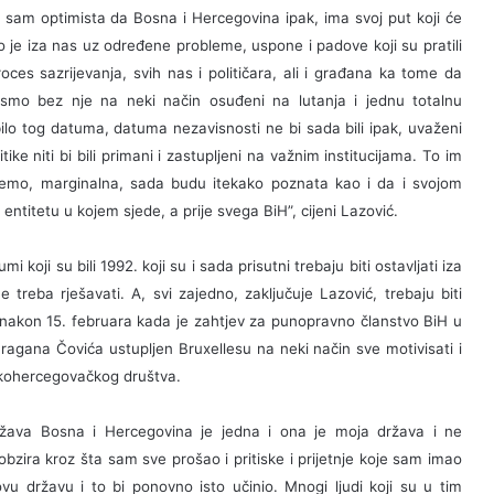
ali sam optimista da Bosna i Hercegovina ipak, ima svoj put koji će
to je iza nas uz određene probleme, uspone i padove koji su pratili
es sazrijevanja, svih nas i političara, ali i građana ka tome da
smo bez nje na neki način osuđeni na lutanja i jednu totalnu
 bilo tog datuma, datuma nezavisnosti ne bi sada bili ipak, uvaženi
 niti bi bili primani i zastupljeni na važnim institucijama. To im
žemo, marginalna, sada budu itekako poznata kao i da i svojom
 entitetu u kojem sjede, a prije svega BiH”, cijeni Lazović.
koji su bili 1992. koji su i sada prisutni trebaju biti ostavljati iza
reba rješavati. A, svi zajedno, zaključuje Lazović, trebaju biti
 nakon 15. februara kada je zahtjev za punopravno članstvo BiH u
gana Čovića ustupljen Bruxellesu na neki način sve motivisati i
nskohercegovačkog društva.
država Bosna i Hercegovina je jedna i ona je moja država i ne
obzira kroz šta sam sve prošao i pritiske i prijetnje koje sam imao
vu državu i to bi ponovno isto učinio. Mnogi ljudi koji su u tim