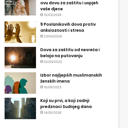
ovu dovu za zaštitu i uspjeh
vaše djece
15/03/2026
9 Poslanikovih dova protiv
anksioznosti i stresa
23/04/2026
Dova za zaštitu od nesreća i
belaja na putovanju
02/04/2025
Izbor najljepših muslimanskih
ženskih imena
15/09/2023
Koji su prvi, a koji zadnji
predznaci Sudnjeg dana
14/05/2026