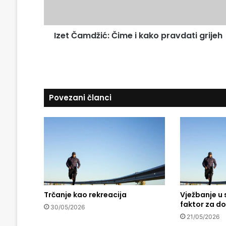
i
m
l
d
a
ž
d
Izet Čamdžić: Čime i kako pravdati grijeh
i
r
ć
e
:
s
Č
u
i
m
Povezani članci
e
i
k
a
k
o
p
r
a
v
Trčanje kao rekreacija
Vježbanje u s
faktor za do
d
30/05/2026
a
21/05/2026
t