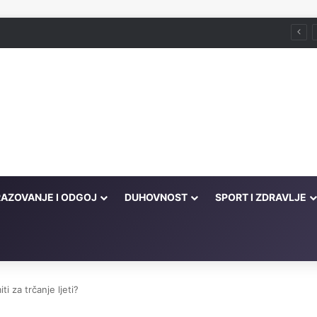
Husein ef. Đozo
AZOVANJE I ODGOJ
DUHOVNOST
SPORT I ZDRAVLJE
ti za trčanje ljeti?