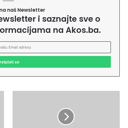
e na naš Newsletter
ewsletter i saznajte sve o
formacijama na Akos.ba.
O
t
v
o
r
e