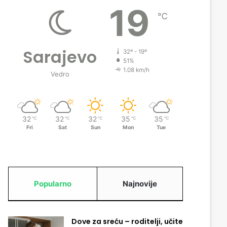
19
℃
Sarajevo
32º - 19º
51%
1.08 km/h
Vedro
32
32
32
35
35
℃
℃
℃
℃
℃
Fri
Sat
Sun
Mon
Tue
Popularno
Najnovije
Dove za sreću – roditelji, učite