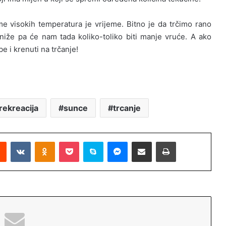
eme visokih temperatura je vrijeme. Bitno je da trčimo rano
niže pa će nam tada koliko-toliko biti manje vruće. A ako
 i krenuti na trčanje!
rekreacija
sunce
trcanje
Reddit
VKontakte
Odnoklassniki
Pocket
Skype
Messenger
Podijeli putem Emaila
Printaj