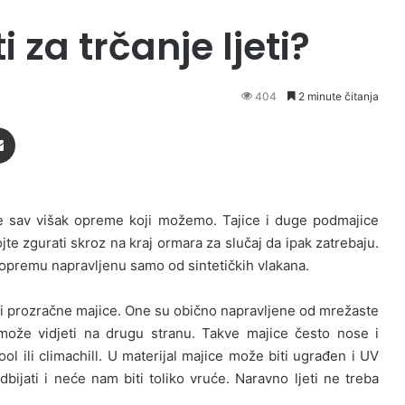
 za trčanje ljeti?
404
2 minute čitanja
Podijeli putem Emaila
e sav višak opreme koji možemo. Tajice i duge podmajice
e zgurati skroz na kraj ormara za slučaj da ipak zatrebaju.
opremu napravljenu samo od sintetičkih vlakana.
i prozračne majice. One su obično napravljene od mrežaste
može vidjeti na drugu stranu. Takve majice često nose i
l ili climachill. U materijal majice može biti ugrađen i UV
bijati i neće nam biti toliko vruće. Naravno ljeti ne treba