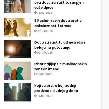
ovu dovu za zaštitu i uspjeh
vaše djece
15/03/2026
9 Poslanikovih dova protiv
anksioznosti i stresa
23/04/2026
Dova za zaštitu od nesreća i
belaja na putovanju
02/04/2025
Izbor najljepših muslimanskih
ženskih imena
15/09/2023
Koji su prvi, a koji zadnji
predznaci Sudnjeg dana
14/05/2026