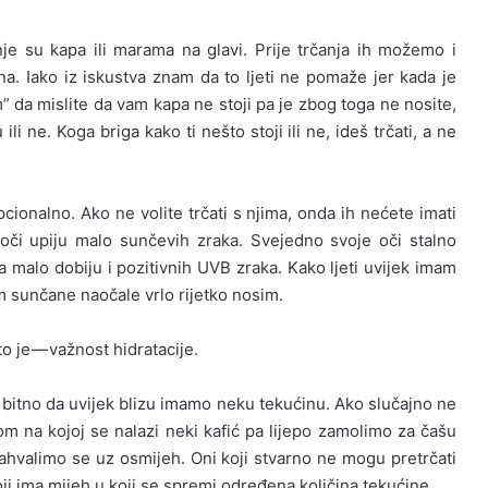
e su kapa ili marama na glavi. Prije trčanja ih možemo i
. Iako iz iskustva znam da to ljeti ne pomaže jer kada je
 da mislite da vam kapa ne stoji pa je zbog toga ne nosite,
li ne. Koga briga kako ti nešto stoji ili ne, ideš trčati, a ne
ionalno. Ako ne volite trčati s njima, onda ih nećete imati
oči upiju malo sunčevih zraka. Svejedno svoje oči stalno
 malo dobiju i pozitivnih UVB zraka. Kako ljeti uvijek imam
im sunčane naočale vrlo rijetko nosim.
to je — važnost hidratacije.
e bitno da uvijek blizu imamo neku tekućinu. Ako slučajno ne
 na kojoj se nalazi neki kafić pa lijepo zamolimo za čašu
zahvalimo se uz osmijeh. Oni koji stvarno ne mogu pretrčati
ji ima mijeh u koji se spremi određena količina tekućine.