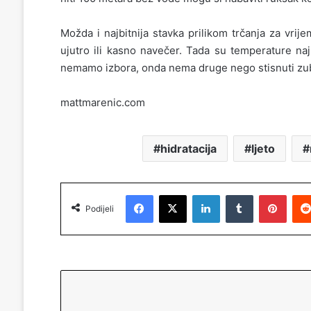
Možda i najbitnija stavka prilikom trčanja za vrij
ujutro ili kasno navečer. Tada su temperature naj
nemamo izbora, onda nema druge nego stisnuti zube
mattmarenic.com
hidratacija
ljeto
Facebook
X
LinkedIn
Tumblr
Pinterest
Podijeli