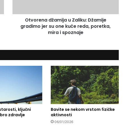
n
a
d
Otvorena džamija u Zaliku: Džamije
ž
gradimo jer su one kuće reda, poretka,
a
m
mira i spoznaje
i
j
a
u
Z
a
l
i
k
u
:
D
ž
tarosti, ključni
Bavite se nekom vrstom fizičke
bro zdravlje
aktivnosti
a
m
06/01/2026
i