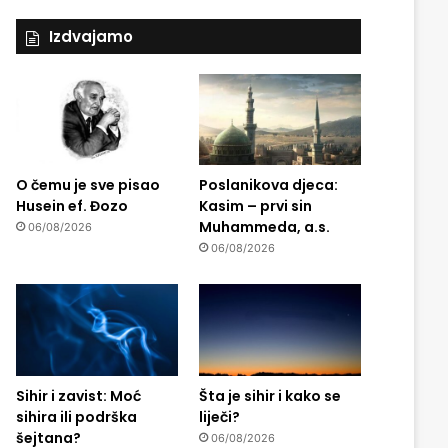
Izdvajamo
O čemu je sve pisao
Poslanikova djeca:
Husein ef. Đozo
Kasim – prvi sin
Muhammeda, a.s.
06/08/2026
06/08/2026
Sihir i zavist: Moć
Šta je sihir i kako se
sihira ili podrška
liječi?
šejtana?
06/08/2026