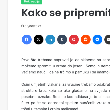
Rekreacija
Kako se pripremiti
05/06/2022
Facebook
X
LinkedIn
Tumblr
Pinterest
Reddit
Messenger
Prvo što trebamo napraviti je da skinemo sa seb
možemo spremiti u ormar do jeseni. Samo ih nemojt
Već smo naučili da ne trčimo u pamuku i da imamo 
Osim umjetnih vlakana, za vrućine trebamo odabrat
strukture kroz koju se ako gledamo na svijetlo 
posebne oznake. Recimo kod adidasa je to climacoo
filter pa će se određeni spektar sunčanih zraka od
trčati u tamnim i crnim majicama!