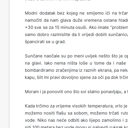
Modni dodatak bez kojeg ne smijemo ići na trčanj
namočiti da nam glava duže vremena ostane hladna
+30 sve se za 15 minuta osuši. Ako imate “problem”
samo dobro razmislite da li vrijedi dobiti sunčanicu i
špancirati se u grad.
Sunčane naočale su po meni uvijek nešto što je opc
na glavi. Iako nema ništa loše u tome da i naše 
bombardiramo zračenjima iz raznih ekrana, pa neka
kapu, šilt mi pravi dovoljno sjene za oči pa dok trč
Moram i ja ponoviti ono što svi stalno ponavljaju, a 
Kada trčimo za vrijeme visokih temperatura, vrlo j
možemo nositi flašu sa sobom, možemo trčati rutom
vode. Niko nas neće odbiti ako lijepo zamolimo i 
niti 100 metara bez vode mogu si nabaviti ruksak ko