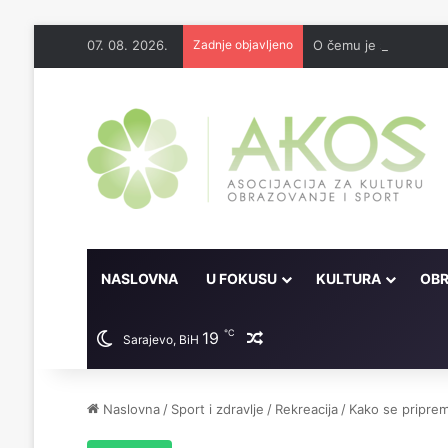
07. 08. 2026.
Zadnje objavljeno
O čemu je sve pisao 
NASLOVNA
U FOKUSU
KULTURA
OBR
℃
19
Random članak
Sarajevo, BiH
Naslovna
/
Sport i zdravlje
/
Rekreacija
/
Kako se pripremi