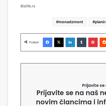
Bizlife.rs
menadzment
plani
Facebook
X
LinkedIn
Tumblr
Pinterest
Podijeli
Prijavite s
Prijavite se na naš n
novim člancima i in