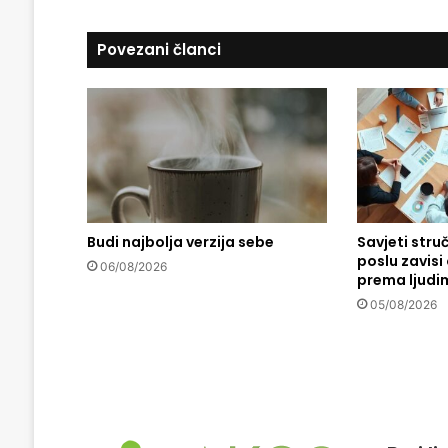
s
i
u
z
Povezani članci
M
e
h
m
e
d
-
e
f
Budi najbolja verzija sebe
Savjeti stru
.
poslu zavis
M
06/08/2026
prema ljudi
u
l
05/08/2026
a
h
a
l
i
l