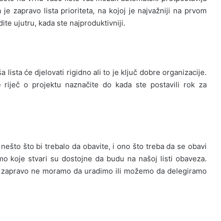
a je zapravo lista prioriteta, na kojoj je najvažniji na prvom
ite ujutru, kada ste najproduktivniji.
ista će djelovati rigidno ali to je ključ dobre organizacije.
 riječ o projektu naznačite do kada ste postavili rok za
ešto što bi trebalo da obavite, i ono što treba da se obavi
o koje stvari su dostojne da budu na našoj listi obaveza.
što zapravo ne moramo da uradimo ili možemo da delegiramo