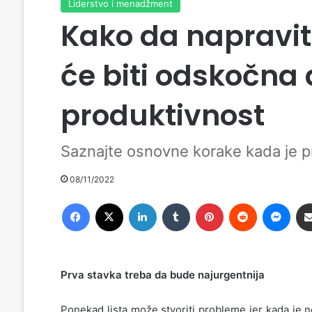
Liderstvo i menadžment
Kako da napravit
će biti odskočna
produktivnost
Saznajte osnovne korake kada je pr
08/11/2022
Facebook
X
LinkedIn
Tumblr
Pinterest
Reddit
Messenger
Prva stavka treba da bude najurgentnija
Ponekad lista može stvoriti probleme jer kada je 