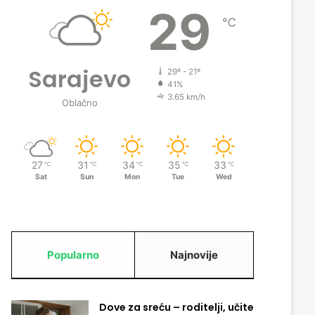
29
℃
Sarajevo
29º - 21º
41%
3.65 km/h
Oblačno
27
31
34
35
33
℃
℃
℃
℃
℃
Sat
Sun
Mon
Tue
Wed
Popularno
Najnovije
Dove za sreću – roditelji, učite