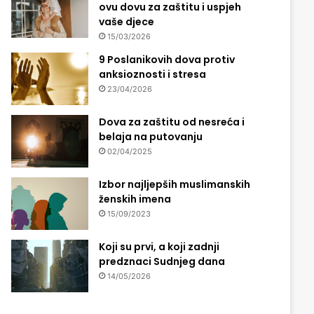
ovu dovu za zaštitu i uspjeh
vaše djece
15/03/2026
9 Poslanikovih dova protiv
anksioznosti i stresa
23/04/2026
Dova za zaštitu od nesreća i
belaja na putovanju
02/04/2025
Izbor najljepših muslimanskih
ženskih imena
15/09/2023
Koji su prvi, a koji zadnji
predznaci Sudnjeg dana
14/05/2026