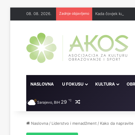
08. 08. 2026.
Zadnje objavljeno
Kada čovjek kaže 'Odo
NASLOVNA
U FOKUSU
KULTURA
OBR
℃
29
Random članak
Sarajevo, BiH
Naslovna
/
Liderstvo i menadžment
/
Kako da napravite 