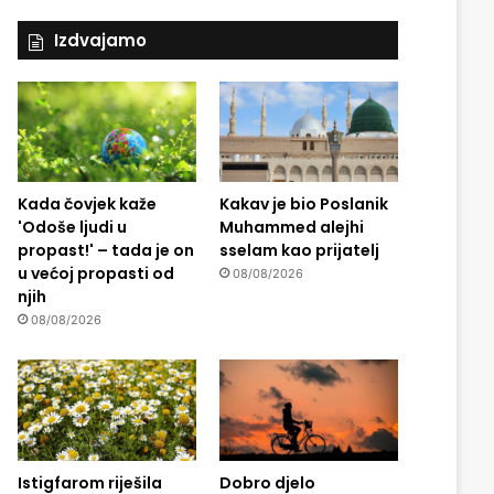
Izdvajamo
Kada čovjek kaže
Kakav je bio Poslanik
'Odoše ljudi u
Muhammed alejhi
propast!' – tada je on
sselam kao prijatelj
u većoj propasti od
08/08/2026
njih
08/08/2026
Istigfarom riješila
Dobro djelo