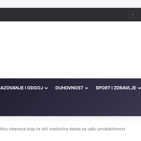
še ljudi u propast!' – tada je on u većoj propasti od njih
AZOVANJE I ODGOJ
DUHOVNOST
SPORT I ZDRAVLJE
listu obaveza koja će biti odskočna daska za vašu produktivnost