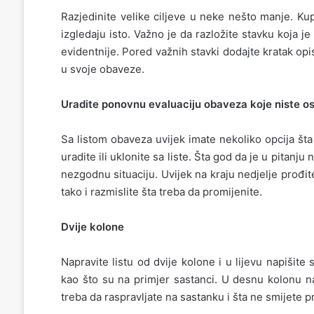
Razjedinite velike ciljeve u neke nešto manje. Kupi
izgledaju isto. Važno je da razložite stavku koja je
evidentnije. Pored važnih stavki dodajte kratak opis 
u svoje obaveze.
Uradite ponovnu evaluaciju obaveza koje niste ost
Sa listom obaveza uvijek imate nekoliko opcija št
uradite ili uklonite sa liste. Šta god da je u pitan
nezgodnu situaciju. Uvijek na kraju nedjelje prođite
tako i razmislite šta treba da promijenite.
Dvije kolone
Napravite listu od dvije kolone i u lijevu napišit
kao što su na primjer sastanci. U desnu kolonu na
treba da raspravljate na sastanku i šta ne smijete pr