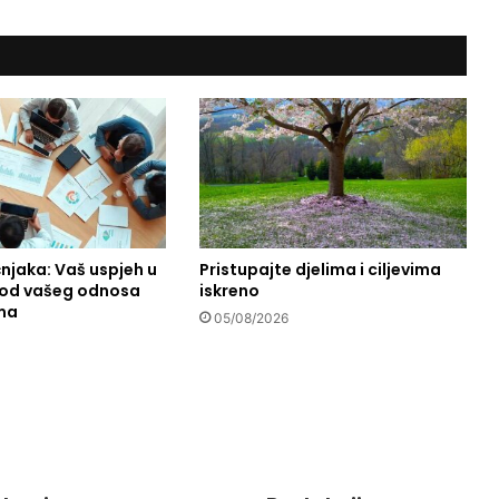
i
t
a
m
i
n
a
C
čnjaka: Vaš uspjeh u
Pristupajte djelima i ciljevima
i od vašeg odnosa
iskreno
ma
05/08/2026