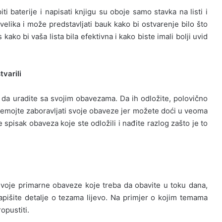
ti baterije i napisati knjigu su oboje samo stavka na listi i
 velika i može predstavljati bauk kako bi ostvarenje bilo što
kako bi vaša lista bila efektivna i kako biste imali bolji uvid
varili
a da uradite sa svojim obavezama. Da ih odložite, polovično
ju nemojte zaboravljati svoje obaveze jer možete doći u veoma
 spisak obaveza koje ste odložili i nađite razlog zašto je to
e svoje primarne obaveze koje treba da obavite u toku dana,
pišite detalje o tezama lijevo. Na primjer o kojim temama
opustiti.