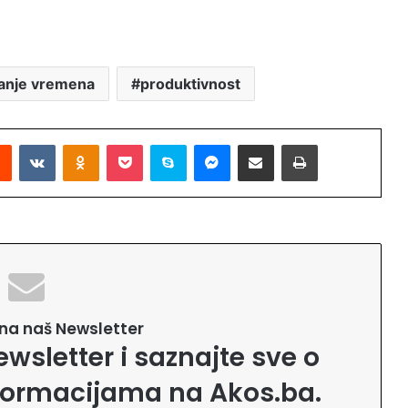
ranje vremena
produktivnost
Reddit
VKontakte
Odnoklassniki
Pocket
Skype
Messenger
Podijeli putem Emaila
Printaj
e na naš Newsletter
ewsletter i saznajte sve o
formacijama na Akos.ba.