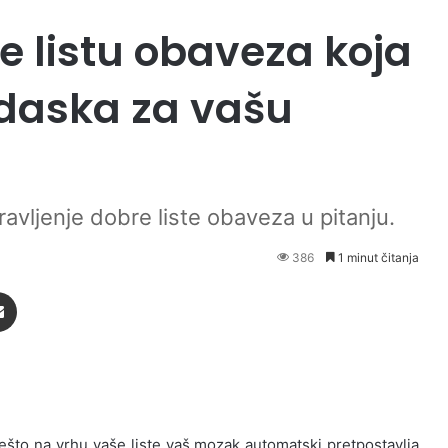
e listu obaveza koja
 daska za vašu
avljenje dobre liste obaveza u pitanju.
386
1 minut čitanja
Podijeli putem Emaila
nešto na vrhu vaše liste vaš mozak automatski pretpostavlja