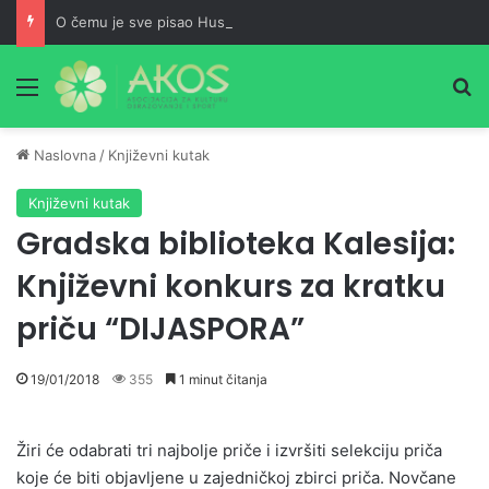
O čemu je sve pisao Husein ef. Đozo
Meni
Pr
Naslovna
/
Književni kutak
Književni kutak
Gradska biblioteka Kalesija:
Književni konkurs za kratku
priču “DIJASPORA”
19/01/2018
355
1 minut čitanja
Žiri će odabrati tri najbolje priče i izvršiti selekciju priča
koje će biti objavljene u zajedničkoj zbirci priča. Novčane