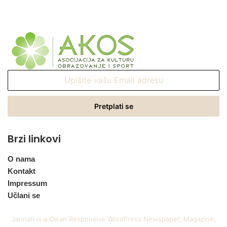
Upišite
vašu
Email
adresu
Brzi linkovi
O nama
Kontakt
Impressum
Učlani se
Jannah is a Clean Responsive WordPress Newspaper, Magazine,