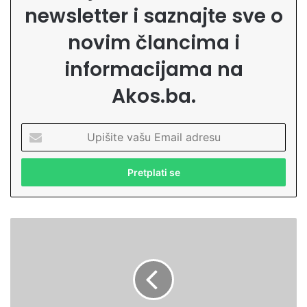
newsletter i saznajte sve o
novim člancima i
informacijama na
Akos.ba.
U
p
i
š
i
t
e
H
v
u
a
t
š
b
u
a
E
i
m