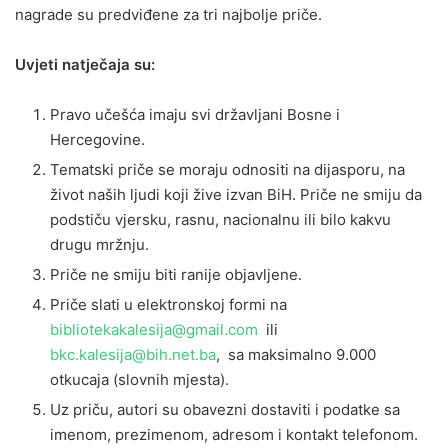
nagrade su predviđene za tri najbolje priče.
Uvjeti natječaja su:
Pravo učešća imaju svi državljani Bosne i
Hercegovine.
Tematski priče se moraju odnositi na dijasporu, na
život naših ljudi koji žive izvan BiH. Priče ne smiju da
podstiču vjersku, rasnu, nacionalnu ili bilo kakvu
drugu mržnju.
Priče ne smiju biti ranije objavljene.
Priče slati u elektronskoj formi na
bibliotekakalesija@gmail.com
ili
bkc.kalesija@bih.net.ba
, sa maksimalno 9.000
otkucaja (slovnih mjesta).
Uz priču, autori su obavezni dostaviti i podatke sa
imenom, prezimenom, adresom i kontakt telefonom.