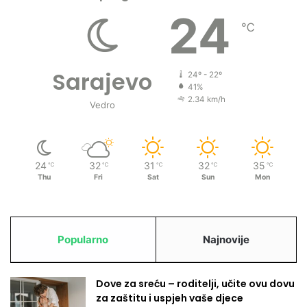
k
24
t
℃
u
?
Sarajevo
24º - 22º
41%
2.34 km/h
Vedro
24
32
31
32
35
℃
℃
℃
℃
℃
Thu
Fri
Sat
Sun
Mon
Popularno
Najnovije
Dove za sreću – roditelji, učite ovu dovu
za zaštitu i uspjeh vaše djece