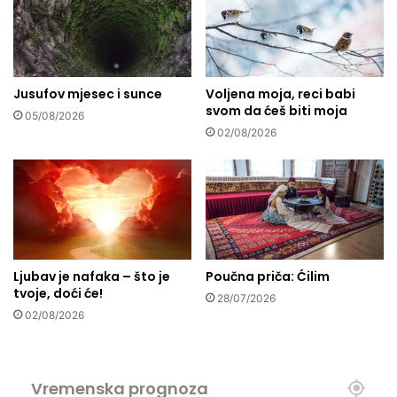
s
o
p
k
a
l
s
a
a
Jusufov mjesec i sunce
Voljena moja, reci babi
n
svom da ćeš biti moja
V
j
05/08/2026
I
a
02/08/2026
D
t
E
i
O
u
j
a
c
i
Ljubav je nafaka – što je
Poučna priča: Ćilim
j
tvoje, doći će!
s
28/07/2026
02/08/2026
k
o
m
v
Vremenska prognoza
a