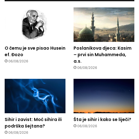
O čemu je sve pisao Husein
Poslanikova djeca: Kasim
ef. Đozo
– prvi sin Muhammeda,
a.s.
06/08/2026
06/08/2026
Sihir i zavist: Moć sihira ili
Šta je sihir i kako se liječi?
podrška šejtana?
06/08/2026
06/08/2026