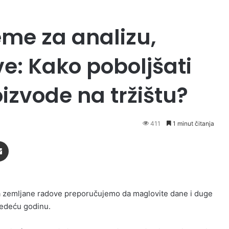
eme za analizu,
e: Kako poboljšati
izvode na tržištu?
411
1 minut čitanja
Podijeli putem Emaila
a zemljane radove preporučujemo da maglovite dane i duge
ljedeću godinu.