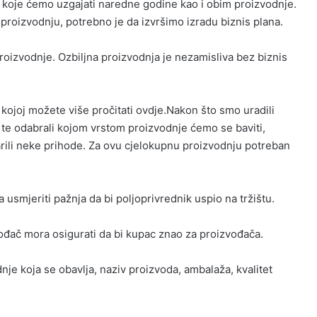
 koje ćemo uzgajati naredne godine kao i obim proizvodnje.
 proizvodnju, potrebno je da izvršimo izradu biznis plana.
 proizvodnje. Ozbiljna proizvodnja je nezamisliva bez biznis
kojoj možete više pročitati ovdje.Nakon što smo uradili
e, te odabrali kojom vrstom proizvodnje ćemo se baviti,
varili neke prihode. Za ovu cjelokupnu proizvodnju potreban
usmjeriti pažnja da bi poljoprivrednik uspio na tržištu.
vođač mora osigurati da bi kupac znao za proizvođača.
nje koja se obavlja, naziv proizvoda, ambalaža, kvalitet