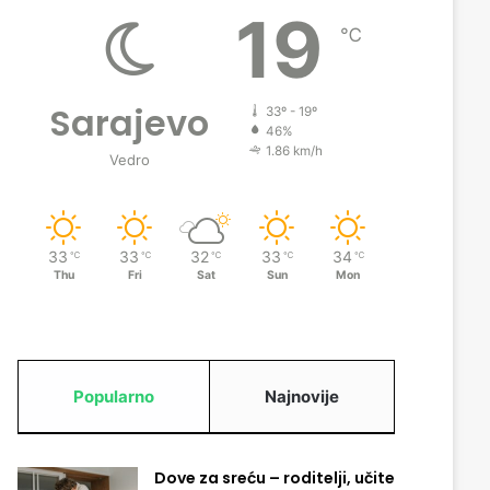
19
℃
Sarajevo
33º - 19º
46%
1.86 km/h
Vedro
33
33
32
33
34
℃
℃
℃
℃
℃
Thu
Fri
Sat
Sun
Mon
Popularno
Najnovije
Dove za sreću – roditelji, učite