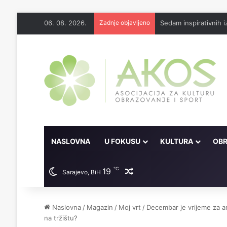
06. 08. 2026.
Zadnje objavljeno
Sedam inspirativnih
NASLOVNA
U FOKUSU
KULTURA
OBR
℃
19
Random članak
Sarajevo, BiH
Naslovna
/
Magazin
/
Moj vrt
/
Decembar je vrijeme za an
na tržištu?