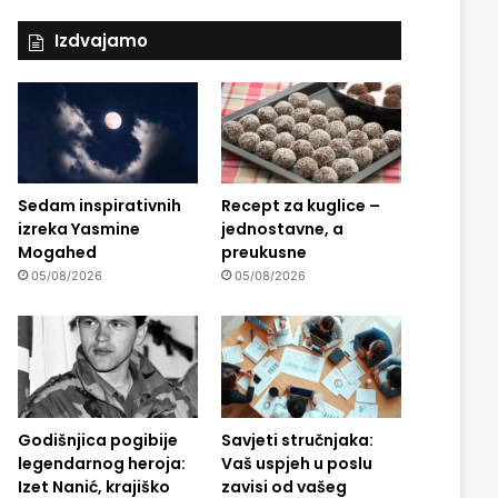
Izdvajamo
Sedam inspirativnih
Recept za kuglice –
izreka Yasmine
jednostavne, a
Mogahed
preukusne
05/08/2026
05/08/2026
Godišnjica pogibije
Savjeti stručnjaka:
legendarnog heroja:
Vaš uspjeh u poslu
Izet Nanić, krajiško
zavisi od vašeg