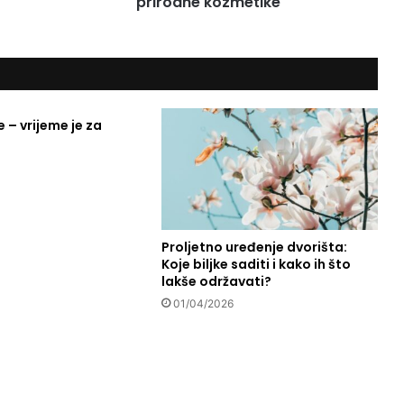
prirodne kozmetike
A
G
I
C
T
O
U
e – vrijeme je za
C
H
,
b
h
b
Proljetno uređenje dvorišta:
r
Koje biljke saditi i kako ih što
a
lakše održavati?
n
d
01/04/2026
p
r
i
r
o