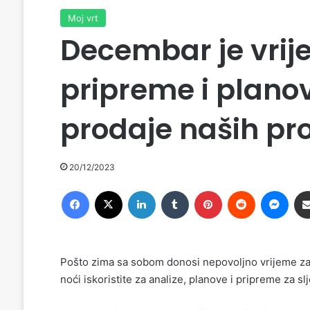
Moj vrt
Decembar je vrij
pripreme i planov
prodaje naših pro
20/12/2023
Facebook
X
LinkedIn
Tumblr
Pinterest
Reddit
Messenger
Pošto zima sa sobom donosi nepovoljno vrijeme z
noći iskoristite za analize, planove i pripreme za s