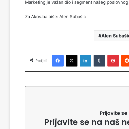
Marketing je važan dio i segment našeg poslovnog 
Za Akos.ba piše: Alen Subašić
Alen Subaši
Facebook
X
LinkedIn
Tumblr
Pinterest
Podijeli
Prijavite s
Prijavite se na naš n