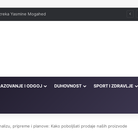
 izreka Yasmine Mogahed
AZOVANJE I ODGOJ
DUHOVNOST
SPORT I ZDRAVLJE
alizu, pripreme i planove: Kako poboljšati prodaje naših proizvode