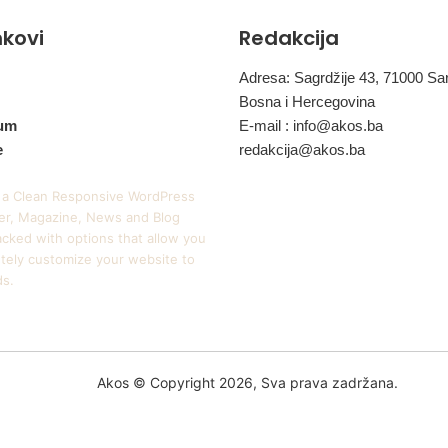
d
inkovi
Redakcija
n
e
k
Adresa: Sagrdžije 43, 71000 Sa
o
Bosna i Hercegovina
z
um
E-mail :
info@akos.ba
m
e
redakcija@akos.ba
e
t
 a Clean Responsive WordPress
i
r, Magazine, News and Blog
k
cked with options that allow you
e
tely customize your website to
ds.
Akos © Copyright 2026, Sva prava zadržana.