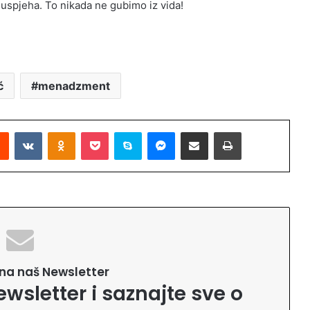
uspjeha. To nikada ne gubimo iz vida!
ć
menadzment
Reddit
VKontakte
Odnoklassniki
Pocket
Skype
Messenger
Podijeli putem Emaila
Printaj
e na naš Newsletter
ewsletter i saznajte sve o