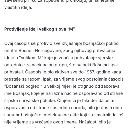
savršenu priliku za sopstvenu promociju, te nametanje
vlastitih ideja.
Protivljenje ideji velikog slova “M”
Ovaj časopis se protivio sve izvjesnijoj bošnjačkoj politici
unutar Bosne i Hercegovine, zbog njihovog prihvatanja
ideje o “velikom M” koje je značilo prihvatanje vjerske
odrednice za nacionalnu grupu, što su neki Bošnjaci ipak
prihvatali. Časopis je bio aktivan sve do 1967. godine kada
prestaje sa radom. Ipak, za vrijeme svog postojanja časopis
“Bosanski pogledi” u velikoj mjeri je otrgnuo od zaborava
ime Bošnjak, koje je na razne načine osporavano od strane
srpske i hrvatske politike. Činjenica je također da osim
osporavanja od strane susjednih naroda, bilo je dosta onih
i unutar bošnjačke intelektualne elite koji su smatrali da još
nije vrijeme za vraćanje ovog imena. Nažalost, bilo je