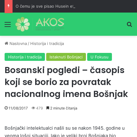
O čemu je sve pisao Husein ef. Đozo
Meni
Pr
Naslovna
/
Historija i tradicija
Historija i tradicija
Istaknuti Bošnjaci
U Fokusu
Bosanski pogledi – časopis
koji se borio za povratak
nacionalnog imena Bošnjak
11/08/2017
479
2 minute čitanja
Bošnjački intelektualci našli su se nakon 1945. godine u
veoma lošoj situaciji. Iako je veliki broj Bošnjaka bio