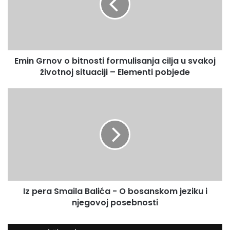
u
G
E
r
m
n
a
o
i
v
l
Emin Grnov o bitnosti formulisanja cilja u svakoj
o
a
životnoj situaciji – Elementi pobjede
b
d
i
r
t
I
e
n
z
s
o
p
u
s
e
t
r
i
a
f
S
o
m
r
a
m
Iz pera Smaila Balića - O bosanskom jeziku i
i
u
njegovoj posebnosti
l
l
a
i
B