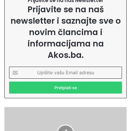
Prijavite se na naš Newsletter
Prijavite se na naš
newsletter i saznajte sve o
novim člancima i
informacijama na
Akos.ba.
U
p
i
š
i
t
e
E
v
m
a
i
š
n