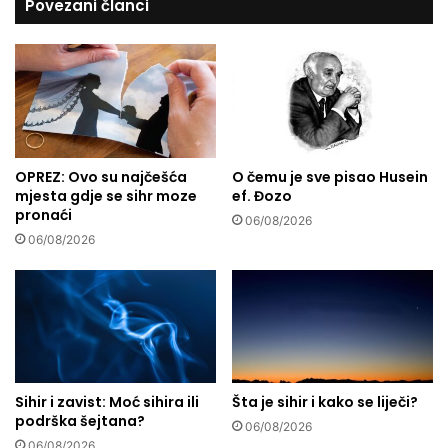
Povezani članci
s
a
a
l
n
i
j
ć
a
a
c
-
i
O
l
b
j
OPREZ: Ovo su najčešća
O čemu je sve pisao Husein
o
mjesta gdje se sihr moze
ef. Đozo
a
s
pronaći
u
a
06/08/2026
s
n
06/08/2026
v
s
a
k
k
o
o
m
j
j
ž
e
i
z
Sihir i zavist: Moć sihira ili
Šta je sihir i kako se liječi?
v
i
podrška šejtana?
o
06/08/2026
k
06/08/2026
t