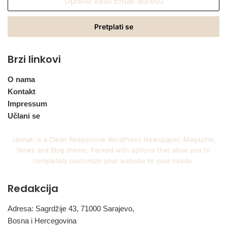
vašu
Email
adresu
Brzi linkovi
O nama
Kontakt
Impressum
Učlani se
Jannah is a Clean Responsive WordPress Newspaper, Magazine,
News and Blog theme. Packed with options that allow you to
completely customize your website to your needs.
Redakcija
Adresa: Sagrdžije 43, 71000 Sarajevo,
Bosna i Hercegovina