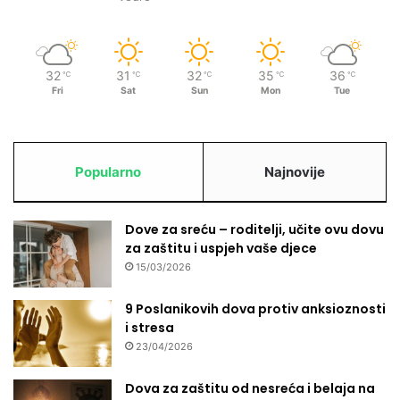
32
31
32
35
36
℃
℃
℃
℃
℃
Fri
Sat
Sun
Mon
Tue
Popularno
Najnovije
Dove za sreću – roditelji, učite ovu dovu
za zaštitu i uspjeh vaše djece
15/03/2026
9 Poslanikovih dova protiv anksioznosti
i stresa
23/04/2026
Dova za zaštitu od nesreća i belaja na