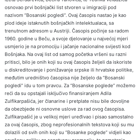
osnovao prvi bošnjački list stvoren u imigraciji pod
nazivom “Bosanski pogledi”. Ovaj časopis nastao je kao
plod ideje istaknutih bošnjačkih intelektualaca, sa
trenutnom adresom u Austriji. Časopis počinje sa radom
1960. godine u Beču, a svoje djelovanje u najvećoj mjeri
usmjerio je na promociju i jačanje nacionalne svijesti kod
Bošnjaka. Na ovaj list od samog početka vršeni su razni
pritisci, bilo je onih koji su ovaj časopis željeli da iskoriste
u diskreditovanje i ponižavanje srpske ili hrvatske politike,
međutim uredništvo časopisa nije željelo da “Bosanski
pogledi” idu u tom pravcu. Za “Bosanske poglede” možemo
reći da su opstajali isključivo finansiranjem Adila
Zulfikarpašića, jer članarine i pretplate nisu bile dovoljne
da obezbjede ni osnovne uslove za rad ovog časopisa.
Zulfikarpašić je u velikoj mjeri uređivao i pisao samostalno
za ovaj časopis, zbog neprofesionalnih tekstova koji su mu
dolazili od svih onih koji su “Bosanke poglede” vidjeli kao