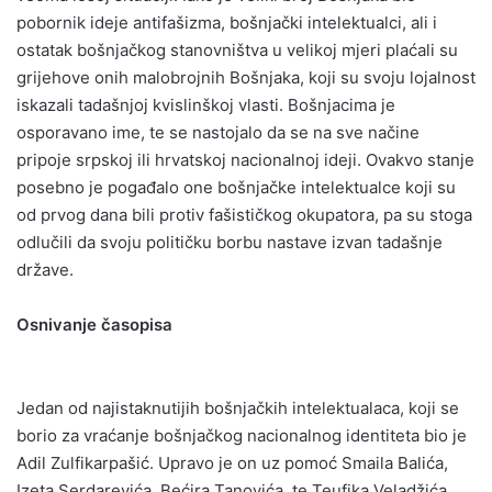
pobornik ideje antifašizma, bošnjački intelektualci, ali i
ostatak bošnjačkog stanovništva u velikoj mjeri plaćali su
grijehove onih malobrojnih Bošnjaka, koji su svoju lojalnost
iskazali tadašnjoj kvislinškoj vlasti. Bošnjacima je
osporavano ime, te se nastojalo da se na sve načine
pripoje srpskoj ili hrvatskoj nacionalnoj ideji. Ovakvo stanje
posebno je pogađalo one bošnjačke intelektualce koji su
od prvog dana bili protiv fašističkog okupatora, pa su stoga
odlučili da svoju političku borbu nastave izvan tadašnje
države.
Osnivanje časopisa
Jedan od najistaknutijih bošnjačkih intelektualaca, koji se
borio za vraćanje bošnjačkog nacionalnog identiteta bio je
Adil Zulfikarpašić. Upravo je on uz pomoć Smaila Balića,
Izeta Serdarevića, Bećira Tanovića, te Teufika Veladžića