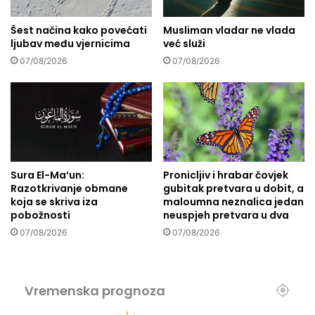
a
a
e
n
Šest načina kako povećati
Musliman vladar ne vlada
t
ljubav među vjernicima
već služi
i
i
k
K
07/08/2026
07/08/2026
a
u
d
r
a
’
s
a
m
n
o
a
s
Sura El-Ma’un:
Pronicljiv i hrabar čovjek
l
Razotkrivanje obmane
gubitak pretvara u dobit, a
a
koja se skriva iza
maloumna neznalica jedan
b
pobožnosti
neuspjeh pretvara u dva
i
07/08/2026
07/08/2026
!
Vremenska prognoza