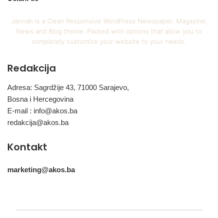
Jannah is a Clean Responsive WordPress Newspaper, Magazine,
News and Blog theme. Packed with options that allow you to
completely customize your website to your needs.
Redakcija
Adresa: Sagrdžije 43, 71000 Sarajevo,
Bosna i Hercegovina
E-mail :
info@akos.ba
redakcija@akos.ba
Kontakt
marketing@akos.ba