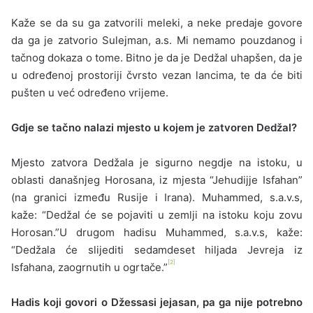
Kaže se da su ga zatvorili meleki, a neke predaje govore
da ga je zatvorio Sulejman, a.s. Mi nemamo pouzdanog i
tačnog dokaza o tome. Bitno je da je Dedžal uhapšen, da je
u određenoj prostoriji čvrsto vezan lancima, te da će biti
pušten u već određeno vrijeme.
Gdje se tačno nalazi mjesto u kojem je zatvoren Dedžal?
Mjesto zatvora Dedžala je sigurno negdje na istoku, u
oblasti današnjeg Horosana, iz mjesta “Jehudijje Isfahan”
(na granici između Rusije i Irana). Muhammed, s.a.v.s,
kaže: “Dedžal će se pojaviti u zemlji na istoku koju zovu
Horosan.”U drugom hadisu Muhammed, s.a.v.s, kaže:
“Dedžala će slijediti sedamdeset hiljada Jevreja iz
[2]
Isfahana, zaogrnutih u ogrtače.”
Hadis koji govori o Džessasi jejasan, pa ga nije potrebno