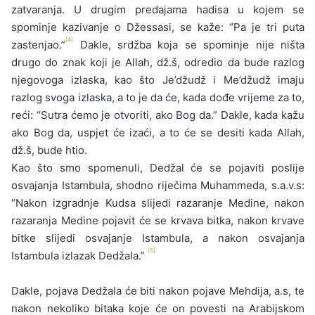
zatvaranja. U drugim predajama hadisa u kojem se
spominje kazivanje o Džessasi, se kaže: “Pa je tri puta
[4]
zastenjao.”
Dakle, srdžba koja se spominje nije ništa
drugo do znak koji je Allah, dž.š, odredio da bude razlog
njegovoga izlaska, kao što Je’džudž i Me’džudž imaju
razlog svoga izlaska, a to je da će, kada dođe vrijeme za to,
reći: “Sutra ćemo je otvoriti, ako Bog da.” Dakle, kada kažu
ako Bog da, uspjet će izaći, a to će se desiti kada Allah,
dž.š, bude htio.
Kao što smo spomenuli, Dedžal će se pojaviti poslije
osvajanja Istambula, shodno riječima Muhammeda, s.a.v.s:
“Nakon izgradnje Kudsa slijedi razaranje Medine, nakon
razaranja Medine pojavit će se krvava bitka, nakon krvave
bitke slijedi osvajanje Istambula, a nakon osvajanja
[5]
Istambula izlazak Dedžala.”
Dakle, pojava Dedžala će biti nakon pojave Mehdija, a.s, te
nakon nekoliko bitaka koje će on povesti na Arabijskom