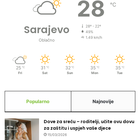
28
℃
Sarajevo
28º - 22º
49%
1.49 km/h
Oblačno
25
31
32
35
35
℃
℃
℃
℃
℃
Fri
Sat
Sun
Mon
Tue
Popularno
Najnovije
Dove za sreću – roditelji, učite ovu dovu
za zaštitu i uspjeh vaše djece
15/03/2026