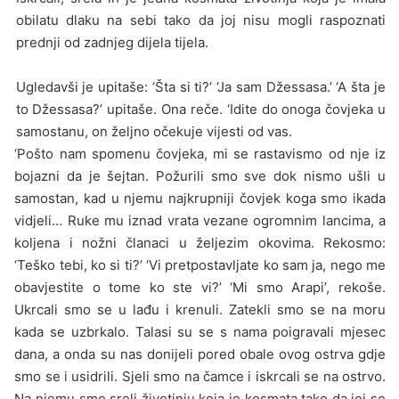
obilatu dlaku na sebi tako da joj nisu mogli raspoznati
prednji od zadnjeg dijela tijela.
Ugledavši je upitaše: ‘Šta si ti?’ ‘Ja sam Džessasa.’ ‘A šta je
to Džessasa?’ upitaše. Ona reče. ‘Idite do onoga čovjeka u
samostanu, on željno očekuje vijesti od vas.
‘Pošto nam spomenu čovjeka, mi se rastavismo od nje iz
bojazni da je šejtan. Požurili smo sve dok nismo ušli u
samostan, kad u njemu najkrupniji čovjek koga smo ikada
vidjeli… Ruke mu iznad vrata vezane ogromnim lancima, a
koljena i nožni članaci u željezim okovima. Rekosmo:
‘Teško tebi, ko si ti?’ ‘Vi pretpostavljate ko sam ja, nego me
obavjestite o tome ko ste vi?’ ‘Mi smo Arapi’, rekoše.
Ukrcali smo se u lađu i krenuli. Zatekli smo se na moru
kada se uzbrkalo. Talasi su se s nama poigravali mjesec
dana, a onda su nas donijeli pored obale ovog ostrva gdje
smo se i usidrili. Sjeli smo na čamce i iskrcali se na ostrvo.
Na njemu smo sreli životinju koja je kosmata tako da joj se