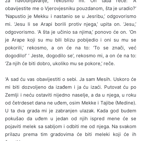
za navodnjavanje,’ rekosmo mi. On tada reče: ‘A
obavijestite me o Vjerovjesniku pouzdanom, šta je uradio?’
‘Napustio je Mekku i nastanio se u Jesribu,’ odgovorismo
mi. ‘Jesu li se Arapi borili protiv njega,’ upita on. ‘Jesu,’
odgovorismo. ‘A šta je učinio sa njima,’ ponovo će on. ‘On
je Arape koji su mu bili blizu pobijedio i oni su mu se
pokorili,’ rekosmo, a on će na to: ‘To se znači, već
dogodilo!’ ‘ Jeste, dogodilo se’, rekosmo mi, a on će na to:
‘Za njih će biti dobro, ukoliko mu se pokore,’ reče.
‘A sad ću vas obavijestiti o sebi. Ja sam Mesih. Uskoro će
mi biti dozvoljeno da izađem i ja ću izaći. Putovat ću po
Zemlji i neću ostaviti nijedno naselje, a da u njega, u roku
od četrdeset dana ne uđem, osim Mekke i Tajibe (Medine).
U ta dva grada mi je zabranjen ulazak. Kada god budem
pokušao da uđem u jedan od njih ispred mene će se
pojaviti melek sa sabljom i odbiti me od njega. Na svakom
prilazu prema tim gradovima će biti meleki koji će ih