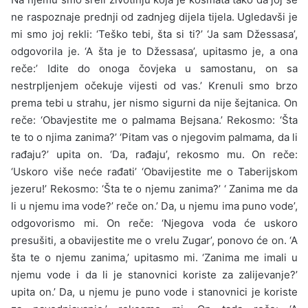
ne raspoznaje prednji od zadnjeg dijela tijela. Ugledavši je
mi smo joj rekli: ‘Teško tebi, šta si ti?’ ‘Ja sam Džessasa’,
odgovorila je. ‘A šta je to Džessasa’, upitasmo je, a ona
reče:’ Idite do onoga čovjeka u samostanu, on sa
nestrpljenjem očekuje vijesti od vas.’ Krenuli smo brzo
prema tebi u strahu, jer nismo sigurni da nije šejtanica. On
reče: ‘Obavjestite me o palmama Bejsana.’ Rekosmo: ‘Šta
te to o njima zanima?’ ‘Pitam vas o njegovim palmama, da li
rađaju?’ upita on. ‘Da, rađaju’, rekosmo mu. On reče:
‘Uskoro više neće rađati’ ‘Obavijestite me o Taberijskom
jezeru!’ Rekosmo: ‘Šta te o njemu zanima?’ ‘ Zanima me da
li u njemu ima vode?’ reče on.’ Da, u njemu ima puno vode’,
odgovorismo mi. On reče: ‘Njegova voda će uskoro
presušiti, a obavijestite me o vrelu Zugar’, ponovo će on. ‘A
šta te o njemu zanima,’ upitasmo mi. ‘Zanima me imali u
njemu vode i da li je stanovnici koriste za zalijevanje?’
upita on.’ Da, u njemu je puno vode i stanovnici je koriste