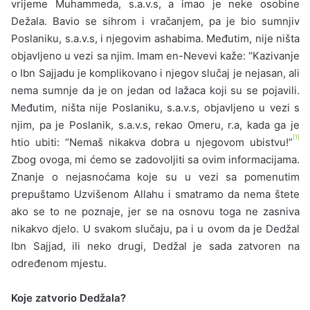
vrijeme Muhammeda, s.a.v.s, a imao je neke osobine
Dežala. Bavio se sihrom i vračanjem, pa je bio sumnjiv
Poslaniku, s.a.v.s, i njegovim ashabima. Međutim, nije ništa
objavljeno u vezi sa njim. Imam en-Nevevi kaže: “Kazivanje
o Ibn Sajjadu je komplikovano i njegov slučaj je nejasan, ali
nema sumnje da je on jedan od lažaca koji su se pojavili.
Međutim, ništa nije Poslaniku, s.a.v.s, objavljeno u vezi s
njim, pa je Poslanik, s.a.v.s, rekao Omeru, r.a, kada ga je
[1]
htio ubiti: “Nemaš nikakva dobra u njegovom ubistvu!”
Zbog ovoga, mi ćemo se zadovoljiti sa ovim informacijama.
Znanje o nejasnoćama koje su u vezi sa pomenutim
prepuštamo Uzvišenom Allahu i smatramo da nema štete
ako se to ne poznaje, jer se na osnovu toga ne zasniva
nikakvo djelo. U svakom slučaju, pa i u ovom da je Dedžal
Ibn Sajjad, ili neko drugi, Dedžal je sada zatvoren na
određenom mjestu.
Koje zatvorio Dedžala?