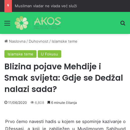
Musliman vladar ne vlada već služi
Meni
Pr
Naslovna
/
Duhovnost
/
Islamske teme
Islamske teme
U Fokusu
Blizina pojave Mehdije i
Smak svijeta: Gdje se Dedžal
nalazi sada?
11/06/2020
6,808
6 minute čitanja
Prvo ćemo navesti hadis u kojem se spominje kazivanje o
Džessasi, a koji je zabilježen u Muslimovom Sahihuod