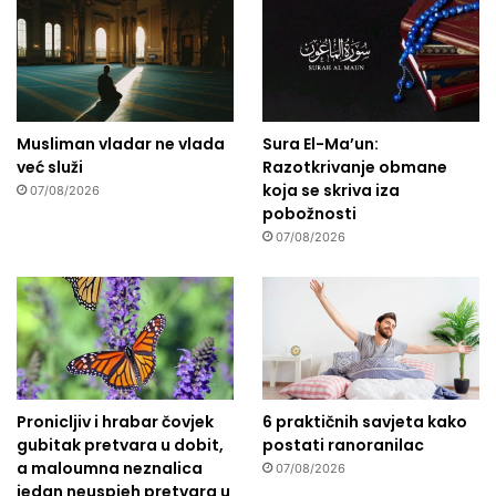
Musliman vladar ne vlada
Sura El-Ma’un:
već služi
Razotkrivanje obmane
koja se skriva iza
07/08/2026
pobožnosti
07/08/2026
Pronicljiv i hrabar čovjek
6 praktičnih savjeta kako
gubitak pretvara u dobit,
postati ranoranilac
a maloumna neznalica
07/08/2026
jedan neuspjeh pretvara u