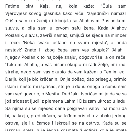
Fatime bint Kajs, r.a, koja kaže: “Čula sam
Vjerovjesnikovog glasnika kako viče: ‘zajednički namaz!’
Otišla sam u džamiju i klanjala sa Allahovim Poslanikom,
s.a.v.s, a bila sam u prvom safu žena. Kada Allahov
Poslanik, s.a.v.s, završi namaz, smijući se sjede na mimber
i reče: ‘Neka svako ostane na svom mjestu’, a onda
nastavi:’ Znate li zbog čega sam vas okupio?’ ‘Allah i
Njegov Poslanik to najbolje znaju’, odgovoriše, a on reče:
‘Tako mi Allaha, ja vas nisam okupio ni radi želje, niti radi
straha, nego sam vas okupio da vam kažem o Temim ed-
Dariju koji je bio kršćanin. On je došao, dao prisegu, primio
islam i nešto mi ispričao, što je u duhu onoga o čemu sam
vam već govorio, o Mesihu Dedžalu. Ispričao mi je da se sa
još trideset ljudi iz plemena Lahm i Džuzam ukrcao u lađu.
Sa njima su se mjesec dana poigravali valovi na moru da
bi, na kraju, pred akšam, sa lađom pristali uz obalu jednog
ostrva, sjeli u čamce i iskrcali se na ostrvo. Kada su se
iskrcali, srela ih je jedna kosmata životinja koja je imala