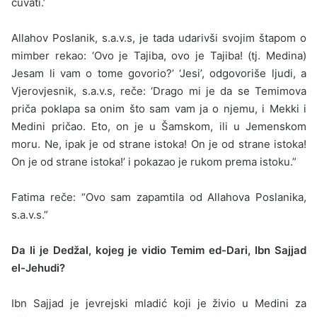
čuvati.’
Allahov Poslanik, s.a.v.s, je tada udarivši svojim štapom o
mimber rekao: ‘Ovo je Tajiba, ovo je Tajiba! (tj. Medina)
Jesam li vam o tome govorio?’ ‘Jesi’, odgovoriše ljudi, a
Vjerovjesnik, s.a.v.s, reče: ‘Drago mi je da se Temimova
priča poklapa sa onim što sam vam ja o njemu, i Mekki i
Medini pričao. Eto, on je u Šamskom, ili u Jemenskom
moru. Ne, ipak je od strane istoka! On je od strane istoka!
On je od strane istoka!’ i pokazao je rukom prema istoku.”
Fatima reče: “Ovo sam zapamtila od Allahova Poslanika,
s.a.v.s.”
Da li je Dedžal, kojeg je vidio Temim ed-Dari, Ibn Sajjad
el-Jehudi?
Ibn Sajjad je jevrejski mladić koji je živio u Medini za