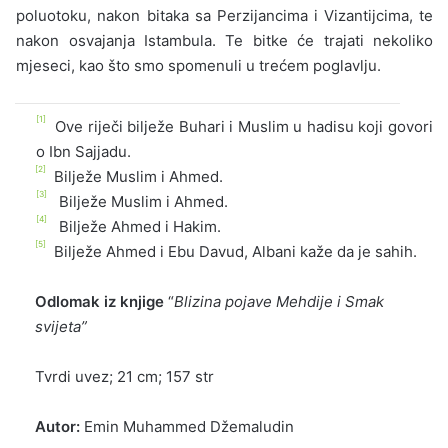
poluotoku, nakon bitaka sa Perzijancima i Vizantijcima, te
nakon osvajanja Istambula. Te bitke će trajati nekoliko
mjeseci, kao što smo spomenuli u trećem poglavlju.
[1]
Ove riječi bilježe Buhari i Muslim u hadisu koji govori
o Ibn Sajjadu.
[2]
Bilježe Muslim i Ahmed.
[3]
Bilježe Muslim i Ahmed.
[4]
Bilježe Ahmed i Hakim.
[5]
Bilježe Ahmed i Ebu Davud, Albani kaže da je sahih.
Odlomak iz knjige
“
Blizina pojave Mehdije i Smak
svijeta”
Tvrdi uvez; 21 cm; 157 str
Autor:
Emin Muhammed Džemaludin