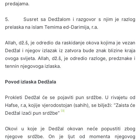
predajama.
5. Susret sa Dedžalom i razgovor s njim je razlog
prelaska na islam Temima ed-Darimija, r.a.
Allah, dž.š, je odredio da raskidanje okova kojima je vezan
Dedžal i njegov izlazak iz zatvora bude znak blizine kraja
ovoga svijeta. Allah, dž.š, je odredio razloge, predznake i
tennin njegovoga izlaska.
Povod izlaska Dedžala
Prokleti Dedžal će se pojaviti pun srdžbe. U rivajetu od
Hafse, r.a, kojije vjerodostojan (sahih), se bilježi: “Zaista će
[3]
Dedžal izaći pun srdžbe”
Okovi u koje je Dedžal okovan neće popustiti zbog
njegove srdžbe. On je ljut od momenta njegovog