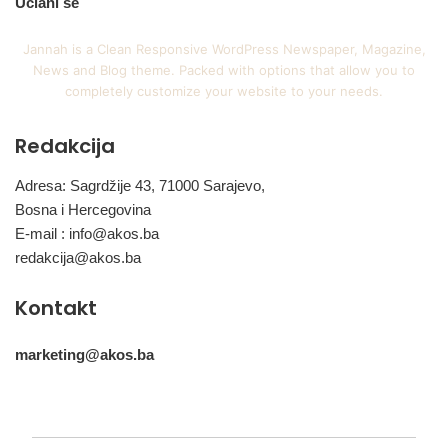
Učlani se
Jannah is a Clean Responsive WordPress Newspaper, Magazine,
News and Blog theme. Packed with options that allow you to
completely customize your website to your needs.
Redakcija
Adresa: Sagrdžije 43, 71000 Sarajevo,
Bosna i Hercegovina
E-mail :
info@akos.ba
redakcija@akos.ba
Kontakt
marketing@akos.ba