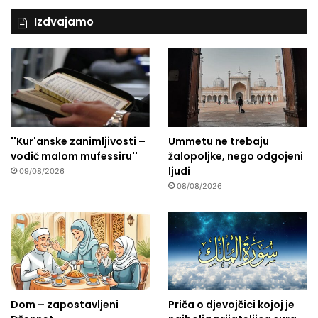
Izdvajamo
''Kur'anske zanimljivosti –
Ummetu ne trebaju
vodič malom mufessiru''
žalopoljke, nego odgojeni
ljudi
09/08/2026
08/08/2026
Dom – zapostavljeni
Priča o djevojčici kojoj je