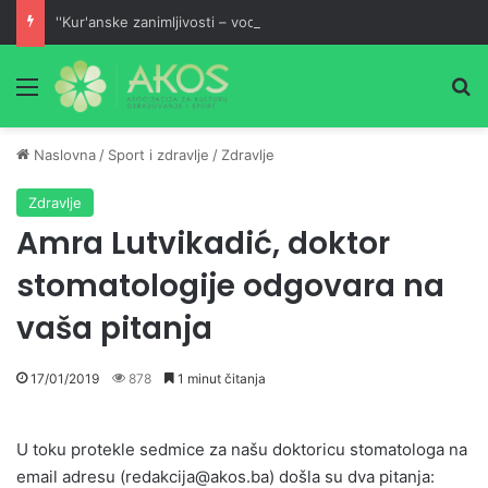
''Kur'anske zanimljivosti – vodič malom mufessiru''
Meni
Pr
Naslovna
/
Sport i zdravlje
/
Zdravlje
Zdravlje
Amra Lutvikadić, doktor
stomatologije odgovara na
vaša pitanja
17/01/2019
878
1 minut čitanja
U toku protekle sedmice za našu doktoricu stomatologa na
email adresu (
redakcija@akos.ba
) došla su dva pitanja: