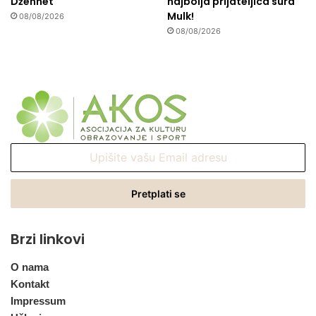
Džennet
najbolja prijateljica sura
Mulk!
08/08/2026
08/08/2026
Upišite
vašu
Email
adresu
Brzi linkovi
O nama
Kontakt
Impressum