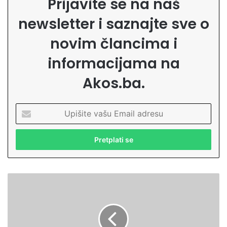
Prijavite se na naš
newsletter i saznajte sve o
novim člancima i
informacijama na
Akos.ba.
U
p
i
š
i
t
e
P
v
o
a
r
š
u
u
k
E