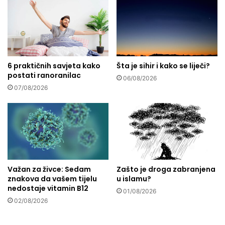
a
l
n
t
z
u
a
r
g
u
r
i
l
6 praktičnih savjeta kako
Šta je sihir i kako se liječi?
u
postati ranoranilac
j
m
06/08/2026
a
j
07/08/2026
j
e
d
t
n
n
e
o
v
s
n
t
o
:
Važan za živce: Sedam
Zašto je droga zabranjena
l
F
znakova da vašem tijelu
u islamu?
i
i
nedostaje vitamin B12
j
01/08/2026
l
02/08/2026
e
m
č
k
i
a