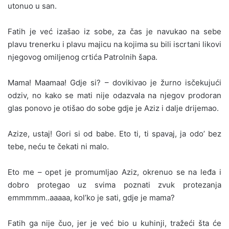
utonuo u san.
Fatih je već izašao iz sobe, za čas je navukao na sebe
plavu trenerku i plavu majicu na kojima su bili iscrtani likovi
njegovog omiljenog crtića Patrolnih šapa.
Mama! Maamaa! Gdje si? – dovikivao je žurno isčekujući
odziv, no kako se mati nije odazvala na njegov prodoran
glas ponovo je otišao do sobe gdje je Aziz i dalje drijemao.
Azize, ustaj! Gori si od babe. Eto ti, ti spavaj, ja odo’ bez
tebe, neću te čekati ni malo.
Eto me – opet je promumljao Aziz, okrenuo se na leđa i
dobro protegao uz svima poznati zvuk protezanja
emmmmm..aaaaa, kol’ko je sati, gdje je mama?
Fatih ga nije čuo, jer je već bio u kuhinji, tražeći šta će