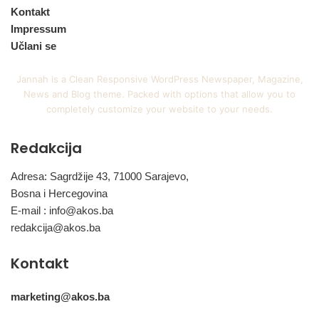
Kontakt
Impressum
Učlani se
Jannah is a Clean Responsive WordPress Newspaper, Magazine,
News and Blog theme. Packed with options that allow you to
completely customize your website to your needs.
Redakcija
Adresa: Sagrdžije 43, 71000 Sarajevo,
Bosna i Hercegovina
E-mail :
info@akos.ba
redakcija@akos.ba
Kontakt
marketing@akos.ba