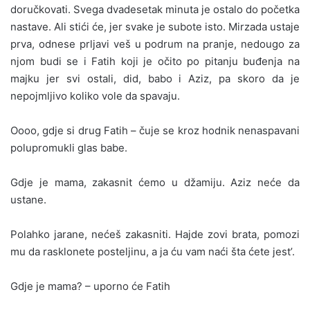
doručkovati. Svega dvadesetak minuta je ostalo do početka
nastave. Ali stići će, jer svake je subote isto. Mirzada ustaje
prva, odnese prljavi veš u podrum na pranje, nedougo za
njom budi se i Fatih koji je očito po pitanju buđenja na
majku jer svi ostali, did, babo i Aziz, pa skoro da je
nepojmljivo koliko vole da spavaju.
Oooo, gdje si drug Fatih – čuje se kroz hodnik nenaspavani
polupromukli glas babe.
Gdje je mama, zakasnit ćemo u džamiju. Aziz neće da
ustane.
Polahko jarane, nećeš zakasniti. Hajde zovi brata, pomozi
mu da rasklonete posteljinu, a ja ću vam naći šta ćete jest’.
Gdje je mama? – uporno će Fatih