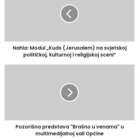
h
š
l
u
a
E
:
m
M
a
o
i
d
l
Nahla: Modul „Kuds (Jerusalem) na svjetskoj
u
a
političkoj, kulturnoj i religijskoj sceni“
l
d
„
r
K
P
e
u
o
s
d
z
u
s
o
(
r
J
i
e
š
r
n
u
a
s
Pozorišna predstava "Brašno u venama" u
p
a
multimedijalnoj sali Općine
r
l