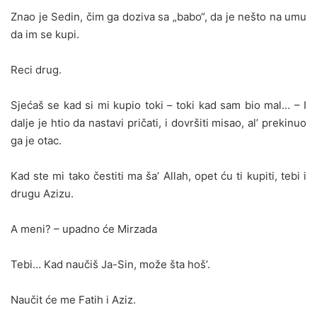
Znao je Sedin, čim ga doziva sa „babo“, da je nešto na umu
da im se kupi.
Reci drug.
Sjećaš se kad si mi kupio toki – toki kad sam bio mal… – I
dalje je htio da nastavi pričati, i dovršiti misao, al’ prekinuo
ga je otac.
Kad ste mi tako čestiti ma ša’ Allah, opet ću ti kupiti, tebi i
drugu Azizu.
A meni? – upadno će Mirzada
Tebi… Kad naučiš Ja-Sin, može šta hoš’.
Naučit će me Fatih i Aziz.