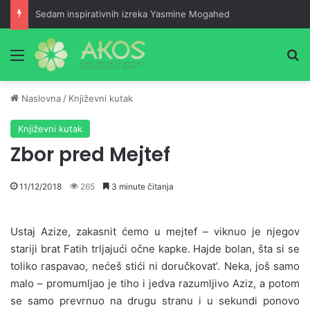
Sedam inspirativnih izreka Yasmine Mogahed
Meni
Pr
Naslovna
/
Književni kutak
Književni kutak
Zbor pred Mejtef
11/12/2018
265
3 minute čitanja
Ustaj Azize, zakasnit ćemo u mejtef – viknuo je njegov
stariji brat Fatih trljajući očne kapke. Hajde bolan, šta si se
toliko raspavao, nećeš stići ni doručkovat’. Neka, još samo
malo – promumljao je tiho i jedva razumljivo Aziz, a potom
se samo prevrnuo na drugu stranu i u sekundi ponovo