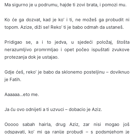
Ma sigurno je u podrumu, hajde ti zovi brata, i pomozi mu.
Ko će ga dozvat, kad je ko’ i ti, ne možeš ga probudit ni
topom. Azize, diži se! Reko’ ti je babo odmah da ustaneš.
Pridigao se, a i to jedva, u sjedeći položaj, štošta
nerazumljivo promrmljao i opet počeo ispuštati zvukove
protezanja dok je ustajao.
Gdje ćeš, reko’ je babo da sklonemo posteljinu – doviknuo
je Fatih.
Aaaaaa…eto me.
Ja ću ovo odnijeti a ti uzvuci – dobacio je Aziz.
Ooooo sabah hairla, drug Aziz, zar nisi mogao još
odspavati, ko’ mi ga ranije probudi – s podsmjehom je