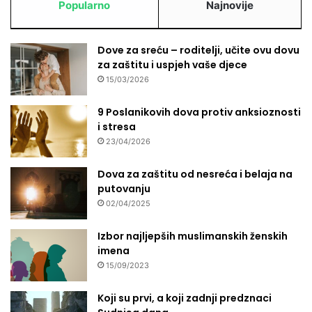
s
Popularno
Najnovije
p
k
ć
o
i
j
Dove za sreću – roditelji, učite ovu dovu
n
s
za zaštitu i uspjeh vaše djece
e
c
15/03/2026
e
n
9 Poslanikovih dova protiv anksioznosti
i
i stresa
“
23/04/2026
Dova za zaštitu od nesreća i belaja na
putovanju
02/04/2025
Izbor najljepših muslimanskih ženskih
imena
15/09/2023
Koji su prvi, a koji zadnji predznaci