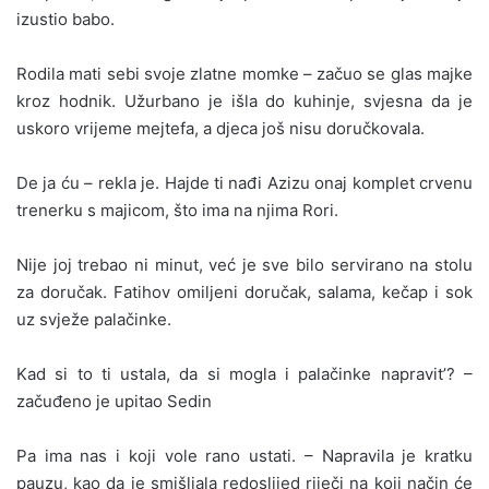
izustio babo.
Rodila mati sebi svoje zlatne momke – začuo se glas majke
kroz hodnik. Užurbano je išla do kuhinje, svjesna da je
uskoro vrijeme mejtefa, a djeca još nisu doručkovala.
De ja ću – rekla je. Hajde ti nađi Azizu onaj komplet crvenu
trenerku s majicom, što ima na njima Rori.
Nije joj trebao ni minut, već je sve bilo servirano na stolu
za doručak. Fatihov omiljeni doručak, salama, kečap i sok
uz svježe palačinke.
Kad si to ti ustala, da si mogla i palačinke napravit’? –
začuđeno je upitao Sedin
Pa ima nas i koji vole rano ustati. – Napravila je kratku
pauzu, kao da je smišljala redoslijed riječi na koji način će