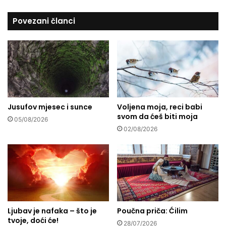
e
e
d
Povezani članci
m
s
)
t
n
a
a
v
s
a
v
"
j
B
e
r
t
Jusufov mjesec i sunce
Voljena moja, reci babi
a
svom da ćeš biti moja
s
š
05/08/2026
k
n
02/08/2026
o
o
j
u
p
v
o
e
l
n
i
a
t
m
Ljubav je nafaka – što je
Poučna priča: Ćilim
i
a
tvoje, doći će!
č
"
28/07/2026