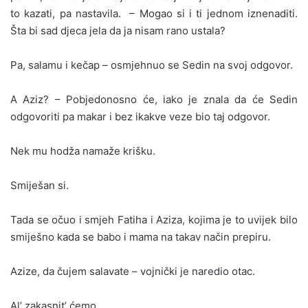
to kazati, pa nastavila. – Mogao si i ti jednom iznenaditi.
Šta bi sad djeca jela da ja nisam rano ustala?
Pa, salamu i kečap – osmjehnuo se Sedin na svoj odgovor.
A Aziz? – Pobjedonosno će, iako je znala da će Sedin
odgovoriti pa makar i bez ikakve veze bio taj odgovor.
Nek mu hodža namaže krišku.
Smiješan si.
Tada se očuo i smjeh Fatiha i Aziza, kojima je to uvijek bilo
smiješno kada se babo i mama na takav način prepiru.
Azize, da čujem salavate – vojnički je naredio otac.
Al’ zakasnit’ ćemo.