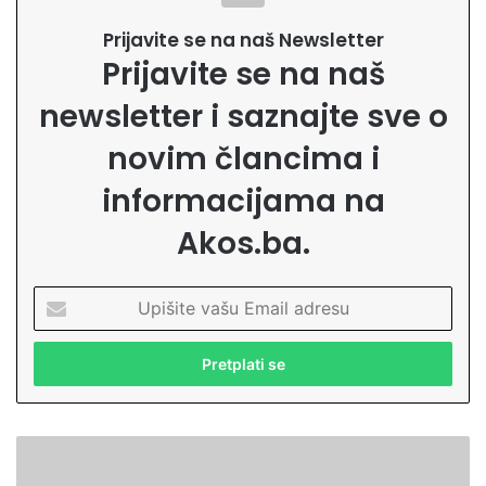
Prijavite se na naš Newsletter
Prijavite se na naš
newsletter i saznajte sve o
novim člancima i
informacijama na
Akos.ba.
U
p
i
š
i
t
e
N
v
a
a