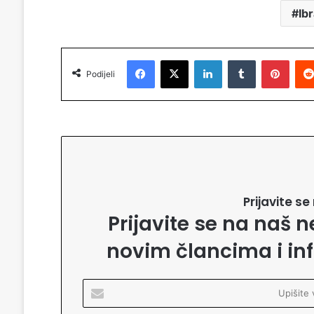
Ib
Facebook
X
LinkedIn
Tumblr
Pinterest
Podijeli
Prijavite s
Prijavite se na naš n
novim člancima i in
U
p