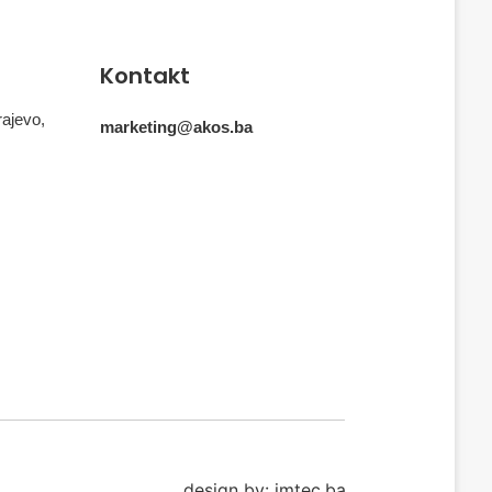
Kontakt
rajevo,
marketing@akos.ba
design by: imtec.ba