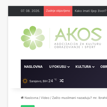
07. 08. 2026.
Zadnje objavljeno
Kako imati lijep život?
NASLOVNA
U FOKUSU
KULTURA
OBR
℃
24
Random članak
Sarajevo, BiH
Naslovna
/
Video
/
Zašto muslimani nazaduju? mr. Ibrah