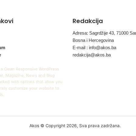
d
r
u
inkovi
Redakcija
š
t
Adresa: Sagrdžije 43, 71000 Sa
v
Bosna i Hercegovina
a
?
um
E-mail :
info@akos.ba
e
redakcija@akos.ba
 a Clean Responsive WordPress
r, Magazine, News and Blog
cked with options that allow you
tely customize your website to
ds.
Akos © Copyright 2026, Sva prava zadržana.