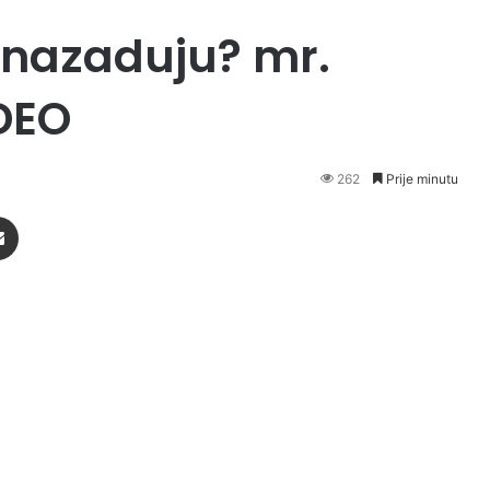
 nazaduju? mr.
DEO
262
Prije minutu
Podijeli putem Emaila