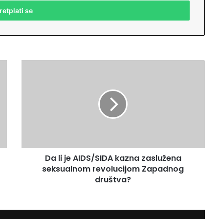
D
a
l
i
j
e
A
I
D
Da li je AIDS/SIDA kazna zaslužena
S
seksualnom revolucijom Zapadnog
/
S
društva?
I
D
A