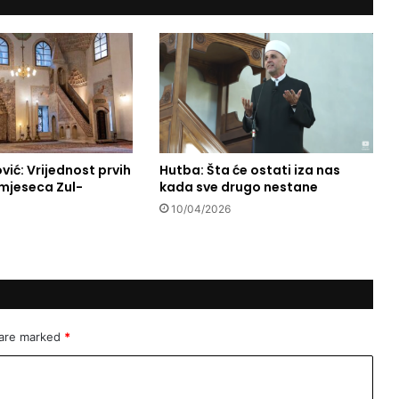
k
a
z
n
a
z
a
s
l
u
vić: Vrijednost prvih
Hutba: Šta će ostati iza nas
mjeseca Zul-
kada sve drugo nestane
ž
e
10/04/2026
n
a
s
e
k
s
u
 are marked
*
a
l
n