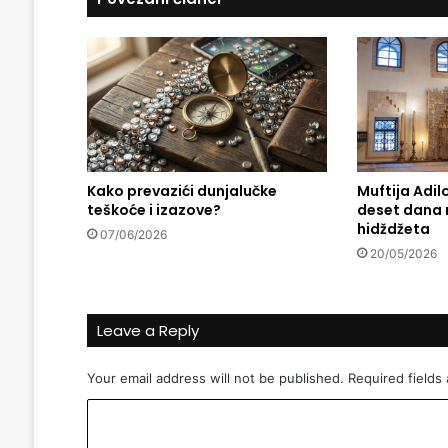
o
g
r
a
d
u
:
K
o
š
Kako prevazići dunjalučke
Muftija Adilo
teškoće i izazove?
deset dana 
u
hidždžeta
l
07/06/2026
j
20/05/2026
e
F
.
Leave a Reply
B
.
M
Your email address will not be published.
Required fields
.
C
i
z
o