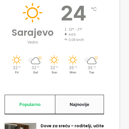
24
℃
Sarajevo
32º - 21º
44%
0.09 km/h
Vedro
32
32
32
35
35
℃
℃
℃
℃
℃
Fri
Sat
Sun
Mon
Tue
Popularno
Najnovije
Dove za sreću – roditelji, učite