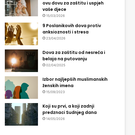
ovu dovu za zaštitu i uspjeh
vaše djece
15/03/2026
9 Poslanikovih dova protiv
anksioznosti i stresa
23/04/2026
Dova za zaštitu od nesreća i
belaja na putovanju
02/04/2025
Izbor najljepših muslimanskih
ženskih imena
15/09/2023
Koji su prvi, a koji zadnji
predznaci Sudnjeg dana
14/05/2026