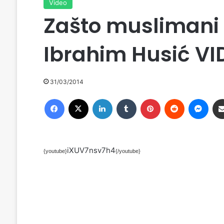
Video
Zašto muslimani
Ibrahim Husić VI
31/03/2014
Facebook
X
LinkedIn
Tumblr
Pinterest
Reddit
Messenger
iXUV7nsv7h4
{youtube}
{/youtube}