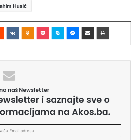
rahim Husić
Reddit
VKontakte
Odnoklassniki
Pocket
Skype
Messenger
Podijeli putem Emaila
Printaj
e na naš Newsletter
ewsletter i saznajte sve o
formacijama na Akos.ba.