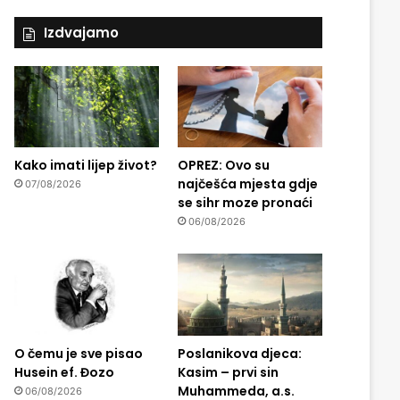
Izdvajamo
Kako imati lijep život?
OPREZ: Ovo su
najčešća mjesta gdje
07/08/2026
se sihr moze pronaći
06/08/2026
O čemu je sve pisao
Poslanikova djeca:
Husein ef. Đozo
Kasim – prvi sin
Muhammeda, a.s.
06/08/2026