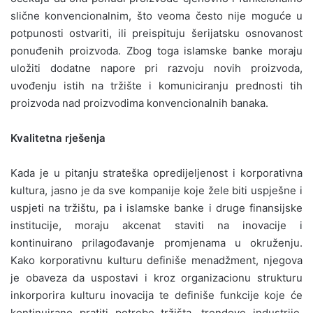
slične konvencionalnim, što veoma često nije moguće u
potpunosti ostvariti, ili preispituju šerijatsku osnovanost
ponuđenih proizvoda. Zbog toga islamske banke moraju
uložiti dodatne napore pri razvoju novih proizvoda,
uvođenju istih na tržište i komuniciranju prednosti tih
proizvoda nad proizvodima konvencionalnih banaka.
Kvalitetna rješenja
Kada je u pitanju strateška opredijeljenost i korporativna
kultura, jasno je da sve kompanije koje žele biti uspješne i
uspjeti na tržištu, pa i islamske banke i druge finansijske
institucije, moraju akcenat staviti na inovacije i
kontinuirano prilagođavanje promjenama u okruženju.
Kako korporativnu kulturu definiše menadžment, njegova
je obaveza da uspostavi i kroz organizacionu strukturu
inkorporira kulturu inovacija te definiše funkcije koje će
kontinuirano pratiti potrebe tržišta, trendove industrije,