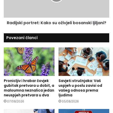
l
s
j
k
e
i
)
p
Radijski portret: Kako su oživjeli bosanski ljiljani?
j
o
e
r
v
t
Povezani članci
e
r
l
e
i
t
k
:
i
K
g
a
r
k
i
o
Pronicljiv i hrabar čovjek
Savjeti stručnjaka: Vaš
j
s
gubitak pretvara u dobit, a
uspjeh u poslu zavisi od
e
u
maloumna neznalica jedan
vašeg odnosa prema
h
o
neuspjeh pretvara u dva
ljudima
ž
07/08/2026
05/08/2026
i
v
j