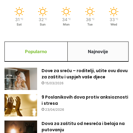
31
32
34
36
33
℃
℃
℃
℃
℃
Sat
Sun
Mon
Tue
Wed
Popularno
Najnovije
Dove za sreću – roditelji, učite ovu dovu
za zaštitu i uspjeh vaše djece
15/03/2026
9 Poslanikovih dova protiv anksioznosti
i stresa
23/04/2026
Dova za zaštitu od nesreća i belaja na
putovanju