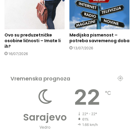
e
l
i
b
o
Ovo su preduzetničke
Medijska pismenost –
s
osobine ličnosti – Imate li
potreba savremenog doba
a
ih?
13/07/2026
n
16/07/2026
s
k
i
l
Vremenska prognoza
j
22
i
℃
l
j
a
n
Sarajevo
22º - 22º
i
61%
1.66 km/h
?
Vedro