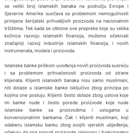
se veliki broj islamskih banaka na području Evrope i
Sjeverne Amerike suočava sa problemom nemogućnosti
primjene šerijatski prihvatljivih proizvoda na nacionalnim
tržištima. Tek kada se otklone ove prepreke koje su velika
kočnica razvoju islamskih finansija, možemo očekivati
značajniji razvoj industrije islamskih finansija, i novih
instrumenata, modela i proizvoda.
Islamske banke prilikom uvođenja novih proizvoda susreću
i sa problemom prihvaćenosti proizvoda od strane
klijenata. Klijenti islamskih banaka nisu samo muslimani,
niti dolaze u islamske banke isključivo zbog principa po
kojima one posluju. Klijenti često dolaze zbog uslova koje
im banke nude i često porede proizvode koje nude
islamske banke sa proizvodima i uslugama u
konvencionalnim bankama. Čak i klijenti muslimani, koji
odaberu islamsku banku zbog svojih vjerskih ubjeđenja,
očekuju da ona ponudi proizvode cjenovno i funkcionalno