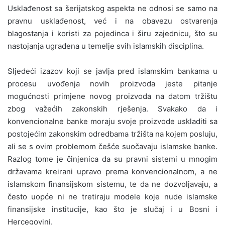
Usklađenost sa šerijatskog aspekta ne odnosi se samo na
pravnu usklađenost, već i na obavezu ostvarenja
blagostanja i koristi za pojedinca i širu zajednicu, što su
nastojanja ugrađena u temelje svih islamskih disciplina.
Sljedeći izazov koji se javlja pred islamskim bankama u
procesu uvođenja novih proizvoda jeste pitanje
mogućnosti primjene novog proizvoda na datom tržištu
zbog važećih zakonskih rješenja. Svakako da i
konvencionalne banke moraju svoje proizvode uskladiti sa
postojećim zakonskim odredbama tržišta na kojem posluju,
ali se s ovim problemom češće suočavaju islamske banke.
Razlog tome je činjenica da su pravni sistemi u mnogim
državama kreirani upravo prema konvencionalnom, a ne
islamskom finansijskom sistemu, te da ne dozvoljavaju, a
često uopće ni ne tretiraju modele koje nude islamske
finansijske institucije, kao što je slučaj i u Bosni i
Hercegovini.