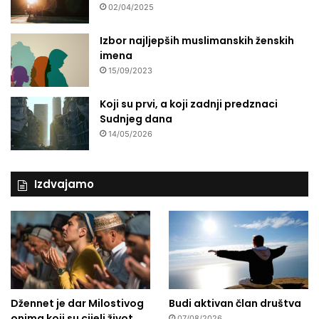
02/04/2025
Izbor najljepših muslimanskih ženskih
imena
15/09/2023
Koji su prvi, a koji zadnji predznaci
Sudnjeg dana
14/05/2026
Izdvajamo
Džennet je dar Milostivog
Budi aktivan član društva
onima koji su cijeli život
07/08/2026