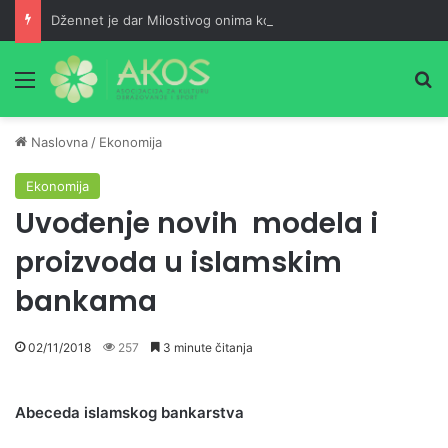
Džennet je dar Milostivog onima koji su cijeli život kucali na vrata Njegove milosti
Meni
Pr
Naslovna
/
Ekonomija
Ekonomija
Uvođenje novih modela i
proizvoda u islamskim
bankama
02/11/2018
257
3 minute čitanja
Abeceda islamskog bankarstva