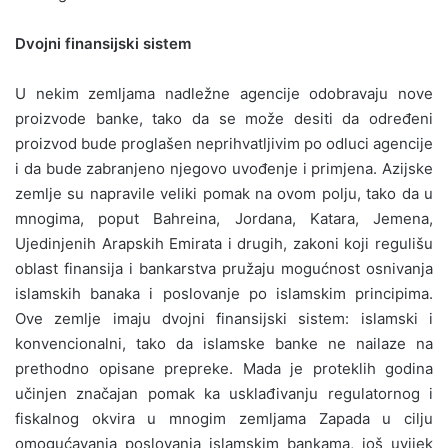
Dvojni finansijski sistem
U nekim zemljama nadležne agencije odobravaju nove
proizvode banke, tako da se može desiti da određeni
proizvod bude proglašen neprihvatljivim po odluci agencije
i da bude zabranjeno njegovo uvođenje i primjena. Azijske
zemlje su napravile veliki pomak na ovom polju, tako da u
mnogima, poput Bahreina, Jordana, Katara, Jemena,
Ujedinjenih Arapskih Emirata i drugih, zakoni koji regulišu
oblast finansija i bankarstva pružaju mogućnost osnivanja
islamskih banaka i poslovanje po islamskim principima.
Ove zemlje imaju dvojni finansijski sistem: islamski i
konvencionalni, tako da islamske banke ne nailaze na
prethodno opisane prepreke. Mada je proteklih godina
učinjen značajan pomak ka usklađivanju regulatornog i
fiskalnog okvira u mnogim zemljama Zapada u cilju
omogućavanja poslovanja islamskim bankama, još uvijek