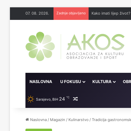
07. 08. 2026.
Zadnje objavljeno
Kako imati lijep život?
NASLOVNA
U FOKUSU
KULTURA
OBR
℃
24
Random članak
Sarajevo, BiH
Naslovna
/
Magazin
/
Kulinarstvo
/
Tradicija gastronoms