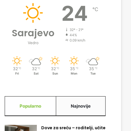
24
℃
Sarajevo
32º - 21º
44%
0.09 km/h
Vedro
32
32
32
35
35
℃
℃
℃
℃
℃
Fri
Sat
Sun
Mon
Tue
Popularno
Najnovije
Dove za sreću – roditelji, učite