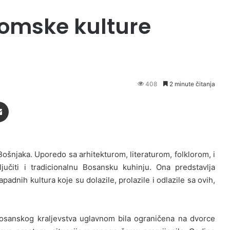
nomske kulture
408
2 minute čitanja
Podijeli putem Emaila
Bošnjaka. Uporedo sa arhitekturom, literaturom, folklorom, i
čiti i tradicionalnu Bosansku kuhinju. Ona predstavlja
adnih kultura koje su dolazile, prolazile i odlazile sa ovih,
osanskog kraljevstva uglavnom bila ograničena na dvorce