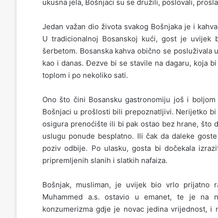
ukusna jela, Bošnjaci su se družili, poslovali, proslav
Jedan važan dio života svakog Bošnjaka je i kahva
U tradicionalnoj Bosanskoj kući, gost je uvije
šerbetom. Bosanska kahva obično se posluživala u 
kao i danas. Đezve bi se stavile na dagaru, koja 
toplom i po nekoliko sati.
Ono što čini Bosansku gastronomiju još i boljom 
Bošnjaci u prošlosti bili prepoznatljivi. Nerijetko 
osigura prenoćište ili bi pak ostao bez hrane, što 
uslugu ponude besplatno. Ili čak da daleke goste
poziv odbije. Po ulasku, gosta bi dočekala izraz
pripremljenih slanih i slatkih nafaiza.
Bošnjak, musliman, je uvijek bio vrlo prijatno
Muhammed a.s. ostavio u emanet, te je na n
konzumerizma gdje je novac jedina vrijednost, i n