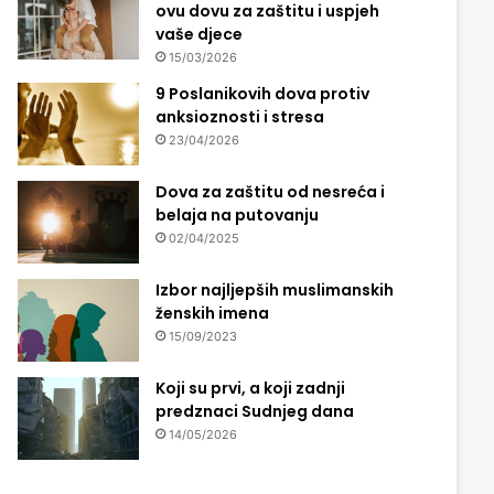
ovu dovu za zaštitu i uspjeh
vaše djece
15/03/2026
9 Poslanikovih dova protiv
anksioznosti i stresa
23/04/2026
Dova za zaštitu od nesreća i
belaja na putovanju
02/04/2025
Izbor najljepših muslimanskih
ženskih imena
15/09/2023
Koji su prvi, a koji zadnji
predznaci Sudnjeg dana
14/05/2026