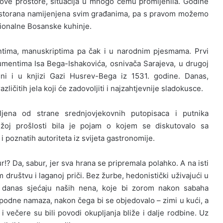
ve prostore, situacija u mnogo čemu promijenila. Godine
 restorana namijenjena svim građanima, pa s pravom možemo
cionalne Bosanske kuhinje.
ntima, manuskriptima pa čak i u narodnim pjesmama. Prvi
okumentima Isa Bega-Ishakovića, osnivača Sarajeva, u drugoj
jeni i u knjizi Gazi Husrev-Bega iz 1531. godine. Danas,
ličitih jela koji će zadovoljiti i najzahtjevnije sladokusce.
jena od strane srednjovjekovnih putopisaca i putnika
ližoj prošlosti bila je pojam o kojem se diskutovalo sa
i poznatih autoriteta iz svijeta gastronomije.
r!? Da, sabur, jer sva hrana se pripremala polahko. A na isti
m društvu i laganoj priči. Bez žurbe, hedonistički uživajući u
i danas sjećaju naših nena, koje bi zorom nakon sabaha
do podne namaza, nakon čega bi se objedovalo – zimi u kući, a
 i večere su bili povodi okupljanja bliže i dalje rodbine. Uz