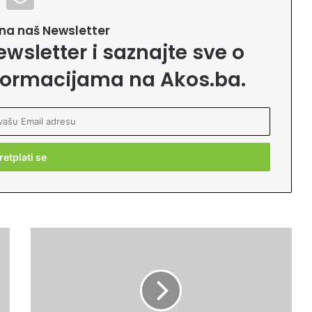
e na naš Newsletter
ewsletter i saznajte sve o
formacijama na Akos.ba.
P
o
u
č
n
a