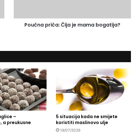
p
r
i
Poučna priča: Čija je mama bogatija?
č
a
:
Č
i
j
a
j
e
m
a
m
a
b
glice –
5 situacija kada ne smijete
o
, a preukusne
koristiti maslinovo ulje
g
a
19/07/2026
t