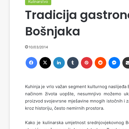
Kulinarstvo
Tradicija gastro
Bošnjaka
10/03/2014
Facebook
X
LinkedIn
Tumblr
Pinterest
Reddit
Messenger
Kuhinja je vrlo važan segment kulturnog naslijeđa 
načinom života uopšte, nesumnjivo možemo uklju
proizvod svojevrsne mješavine mnogih istočnih i zap
kroz historiju, često nemirnih prostora.
Kako je kulinarska umjetnost srednjovjekovnog B