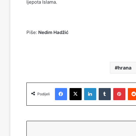
ljepota Islama.
Piše:
Nedim Hadžić
hrana
Facebook
X
LinkedIn
Tumblr
Pinterest
Podijeli