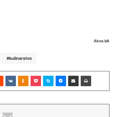
Akos.bA
kulinarstvo
Reddit
VKontakte
Odnoklassniki
Pocket
Skype
Messenger
Podijeli putem Emaila
Printaj