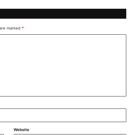
i
j
a
?
 are marked
*
Website