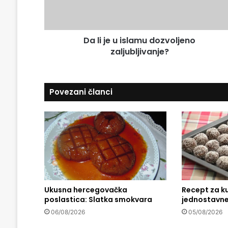
i
u
l
i
a
s
d
Da li je u islamu dozvoljeno
l
r
zaljubljivanje?
a
e
m
s
u
u
d
Povezani članci
o
z
v
o
l
j
e
n
o
Ukusna hercegovačka
Recept za ku
z
poslastica: Slatka smokvara
jednostavne
a
l
06/08/2026
05/08/2026
j