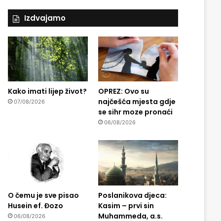
Izdvajamo
Kako imati lijep život?
OPREZ: Ovo su
najčešća mjesta gdje
07/08/2026
se sihr moze pronaći
06/08/2026
O čemu je sve pisao
Poslanikova djeca:
Husein ef. Đozo
Kasim – prvi sin
Muhammeda, a.s.
06/08/2026