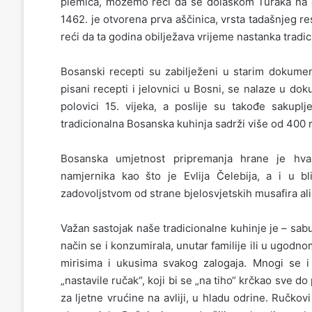
plemića, možemo reći da se dolaskom Turaka na o
1462. je otvorena prva aščinica, vrsta tadašnjeg
reći da ta godina obilježava vrijeme nastanka tradi
Bosanski recepti su zabilježeni u starim dokume
pisani recepti i jelovnici u Bosni, se nalaze u d
polovici 15. vijeka, a poslije su takođe sakupl
tradicionalna Bosanska kuhinja sadrži više od 400 raz
Bosanska umjetnost pripremanja hrane je hval
namjernika kao što je Evlija Čelebija, a i u b
zadovoljstvom od strane bjelosvjetskih musafira ali 
Važan sastojak naše tradicionalne kuhinje je – sabu
način se i konzumirala, unutar familije ili u ugodno
mirisima i ukusima svakog zalogaja. Mnogi se 
„nastavile ručak“, koji bi se „na tiho“ krčkao sve 
za ljetne vrućine na avliji, u hladu odrine. Ručkovi