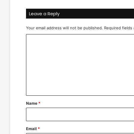
u
b
Leave a Reply
l
j
i
Your email address will not be published.
Required fields
v
C
a
n
o
j
m
e
?
m
e
n
t
*
Name
*
Email
*