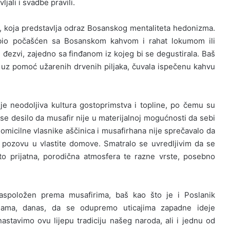
ljali i svadbe pravili.
, koja predstavlja odraz Bosanskog mentaliteta hedonizma.
k bio počašćen sa Bosanskom kahvom i rahat lokumom ili
đezvi, zajedno sa finđanom iz kojeg bi se degustirala. Baš
bi uz pomoć užarenih drvenih piljaka, čuvala ispečenu kahvu
je neodoljiva kultura gostoprimstva i topline, po čemu su
bi se desilo da musafir nije u materijalnoj mogućnosti da sebi
domicilne vlasnike aščinica i musafirhana nije sprečavalo da
 pozovu u vlastite domove. Smatralo se uvredljivim da se
ito prijatna, porodična atmosfera te razne vrste, posebno
 raspoložen prema musafirima, baš kao što je i Poslanik
ama, danas, da se odupremo uticajima zapadne ideje
astavimo ovu lijepu tradiciju našeg naroda, ali i jednu od