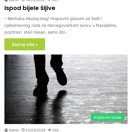
Ispod bijele šljive
– Merhaba Mustaj-beg! Hrapavim glasom od žeđi i
cjelodnevnog rada na hercegovačkom suncu u Navijalima,
pozdravi stari Hasan, samo što…
Saznaj više »
Književni kutak
Admin
03/06/2026
466