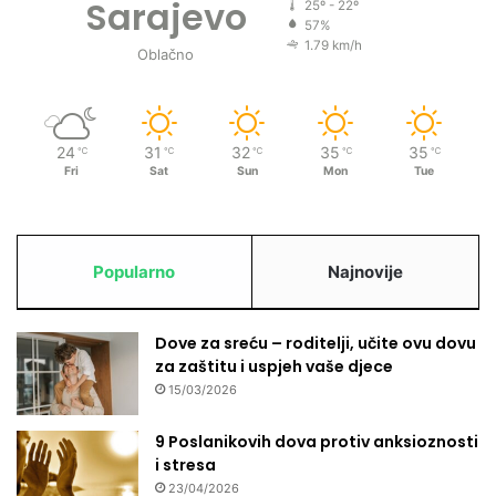
Sarajevo
25º - 22º
57%
1.79 km/h
Oblačno
24
31
32
35
35
℃
℃
℃
℃
℃
Fri
Sat
Sun
Mon
Tue
Popularno
Najnovije
Dove za sreću – roditelji, učite ovu dovu
za zaštitu i uspjeh vaše djece
15/03/2026
9 Poslanikovih dova protiv anksioznosti
i stresa
23/04/2026