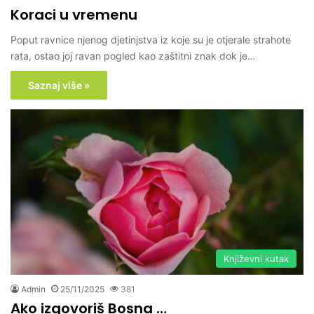
Koraci u vremenu
Poput ravnice njenog djetinjstva iz koje su je otjerale strahote
rata, ostao joj ravan pogled kao zaštitni znak dok je…
Saznaj više »
Književni kutak
Admin
25/11/2025
381
Ako izgovoriš Bosna …