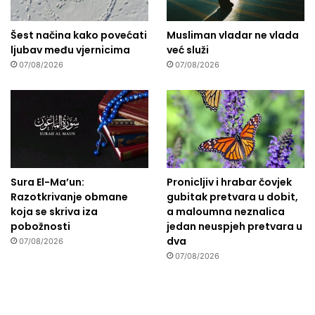
Šest načina kako povećati
Musliman vladar ne vlada
ljubav među vjernicima
već služi
07/08/2026
07/08/2026
Sura El-Ma’un:
Pronicljiv i hrabar čovjek
Razotkrivanje obmane
gubitak pretvara u dobit,
koja se skriva iza
a maloumna neznalica
pobožnosti
jedan neuspjeh pretvara u
dva
07/08/2026
07/08/2026