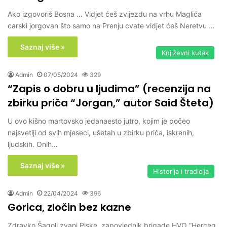
Ako izgovoriš Bosna … Vidjet ćeš zvijezdu na vrhu Maglića
carski jorgovan što samo na Prenju cvate vidjet ćeš Neretvu …
Saznaj više »
Književni kutak
Admin
07/05/2024
329
“Zapis o dobru u ljudima” (recenzija na
zbirku priča “Jorgan,” autor Said Šteta)
U ovo kišno martovsko jedanaesto jutro, kojim je počeo
najsvetiji od svih mjeseci, ušetah u zbirku priča, iskrenih,
ljudskih. Onih…
Saznaj više »
Historija i tradicija
Admin
22/04/2024
396
Gorica, zločin bez kazne
Zdravko Šagolj zvani Piske, zapovjednik brigade HVO “Herceg