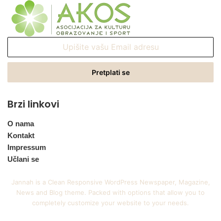
Upišite
vašu
Email
adresu
Brzi linkovi
O nama
Kontakt
Impressum
Učlani se
Jannah is a Clean Responsive WordPress Newspaper, Magazine,
News and Blog theme. Packed with options that allow you to
completely customize your website to your needs.