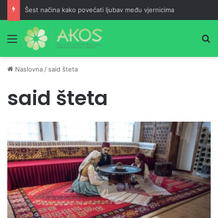
Šest načina kako povećati ljubav među vjernicima
Meni
Pr
Naslovna
/
said šteta
said šteta