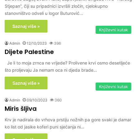
Stjepan”, čiji su pripadnici izvršili zločin, cjelokupno
stanovništvo odveli u logor Buturović…
Saznaj više »
Književni kutak
Admin
12/10/2023
396
Dijete Palestine
Je li to moja zrnca ne vrijede? Prolivene krvi osmo desetljeće
što proljevaju Ja nemam oca ni djeda brade…
Saznaj više »
Književni kutak
Admin
09/10/2023
360
Miris šljiva
Krv je nadirala do vrhova prstiju nožnih pa gore svaki je damar
ko list od jasike koferi puni sjećanja ni…