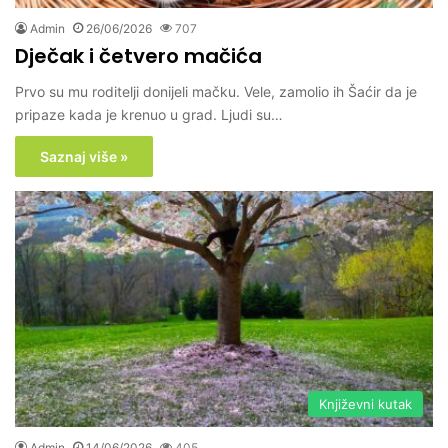
Admin
26/06/2026
707
Dječak i četvero mačića
Prvo su mu roditelji donijeli mačku. Vele, zamolio ih Šaćir da je
pripaze kada je krenuo u grad. Ljudi su…
Saznaj više »
Književni kutak
Admin
14/06/2026
405