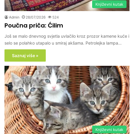
Književni kutak
Admin
28/07/2026
524
Poučna priča: Ćilim
Još se malo dnevnog svjetla uvlačilo kroz prozor kamene kuće i
selo se polahko utapalo u smiraj akšama. Petrolejka lampa…
Saznaj više »
Književni kutak