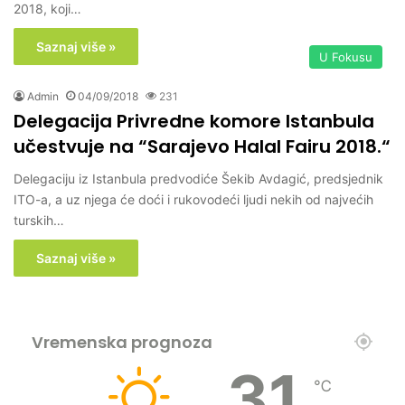
2018, koji…
Saznaj više »
U Fokusu
Admin
04/09/2018
231
Delegacija Privredne komore Istanbula
učestvuje na “Sarajevo Halal Fairu 2018.“
Delegaciju iz Istanbula predvodiće Šekib Avdagić, predsjednik
ITO-a, a uz njega će doći i rukovodeći ljudi nekih od najvećih
turskih…
Saznaj više »
Vremenska prognoza
31
℃