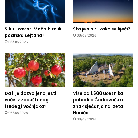
Sihir i zavist: Moć sihira ili
Šta je sihir i kako se liječi?
podrška šejtana?
06/08/2026
06/08/2026
Da li je dozvoljeno jesti
Više od 1.500 učesnika
voće iz zapuštenog
pohodilo Ćorkovaču u
(tuđeg) voćnjaka?
znak sjećanja na Izeta
Nanića
06/08/2026
06/08/2026