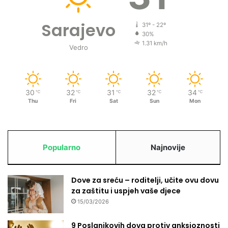
Sarajevo
31º - 22º
30%
1.31 km/h
Vedro
30
32
31
32
34
℃
℃
℃
℃
℃
Thu
Fri
Sat
Sun
Mon
Popularno
Najnovije
Dove za sreću – roditelji, učite ovu dovu
za zaštitu i uspjeh vaše djece
15/03/2026
9 Poslanikovih dova protiv anksioznosti