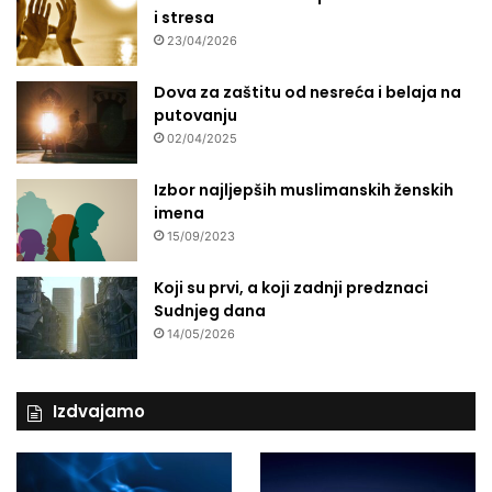
i stresa
23/04/2026
Dova za zaštitu od nesreća i belaja na
putovanju
02/04/2025
Izbor najljepših muslimanskih ženskih
imena
15/09/2023
Koji su prvi, a koji zadnji predznaci
Sudnjeg dana
14/05/2026
Izdvajamo