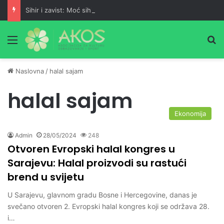
Sihir i zavist: Moć sihira ili podrška šejtana?
Meni
Pr
Naslovna
/
halal sajam
halal sajam
Ekonomija
Admin
28/05/2024
248
Otvoren Evropski halal kongres u
Sarajevu: Halal proizvodi su rastući
brend u svijetu
U Sarajevu, glavnom gradu Bosne i Hercegovine, danas je
svečano otvoren 2. Evropski halal kongres koji se održava 28.
i…