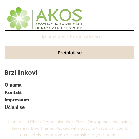
Upišite
vašu
Email
adresu
Brzi linkovi
O nama
Kontakt
Impressum
Učlani se
Jannah is a Clean Responsive WordPress Newspaper, Magazine,
News and Blog theme. Packed with options that allow you to
completely customize your website to your needs.