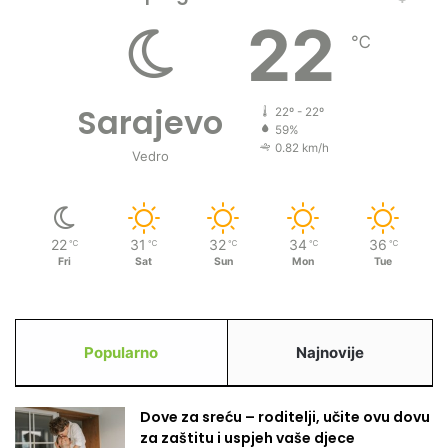
m
22
℃
i
s
l
i
Sarajevo
22º - 22º
t
59%
i
0.82 km/h
Vedro
22
31
32
34
36
℃
℃
℃
℃
℃
Fri
Sat
Sun
Mon
Tue
Popularno
Najnovije
Dove za sreću – roditelji, učite ovu dovu
za zaštitu i uspjeh vaše djece