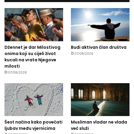
Džennet je dar Milostivog
Budi aktivan član društva
onima koji su cijeli život
07/08/2026
kucali na vrata Njegove
milosti
07/08/2026
Šest načina kako povećati
Musliman vladar ne vlada
ljubav među vjernicima
već služi