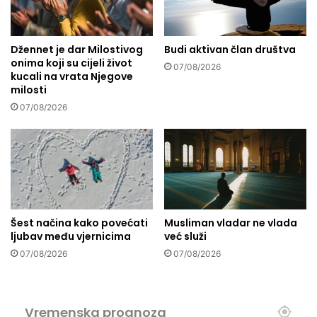
t
z
o
s
l
m
i
Džennet je dar Milostivog
Budi aktivan član društva
r
onima koji su cijeli život
k
t
07/08/2026
kucali na vrata Njegove
o
i
milosti
d
a
07/08/2026
t
o
n
e
m
o
ž
Šest načina kako povećati
Musliman vladar ne vlada
e
ljubav među vjernicima
već služi
m
07/08/2026
07/08/2026
o
n
i
z
Vremenska prognoza
a