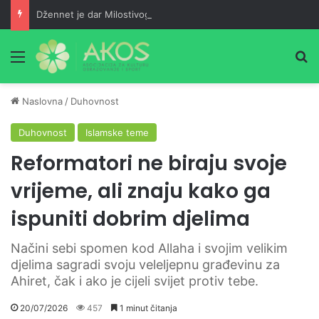
Džennet je dar Milostivog onima koji su cijeli život kucali na vrata Njegove milosti
Meni
Pr
Naslovna
/
Duhovnost
Duhovnost
Islamske teme
Reformatori ne biraju svoje
vrijeme, ali znaju kako ga
ispuniti dobrim djelima
Načini sebi spomen kod Allaha i svojim velikim
djelima sagradi svoju veleljepnu građevinu za
Ahiret, čak i ako je cijeli svijet protiv tebe.
20/07/2026
457
1 minut čitanja