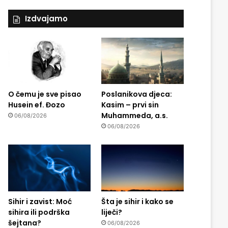
Izdvajamo
O čemu je sve pisao
Poslanikova djeca:
Husein ef. Đozo
Kasim – prvi sin
Muhammeda, a.s.
06/08/2026
06/08/2026
Sihir i zavist: Moć
Šta je sihir i kako se
sihira ili podrška
liječi?
šejtana?
06/08/2026