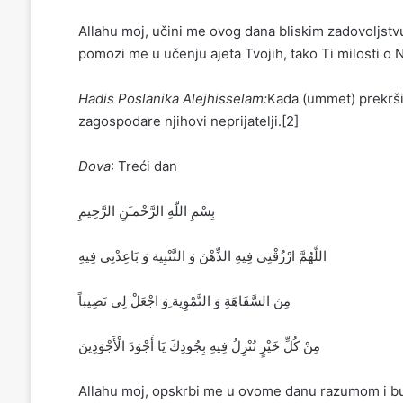
Allahu moj, učini me ovog dana bliskim zadovoljstv
pomozi me u učenju ajeta Tvojih, tako Ti milosti o Na
Hadis Poslanika Alejhisselam:
Kada (ummet) prekrši 
zagospodare njihovi neprijatelji.[2]
Dova
: Treći dan
بِسْمِ اللّهِ الرَّحْمـَنِ الرَّحِيمِ
‏اللَّهُمَّ ارْزُقْنِي فِيهِ الذِّهْنَ وَ التَّنْبِيهَ وَ بَاعِدْنِي فِيهِ
مِنَ السَّفَاهَةِ وَ التَّمْوِية ِ‏وَ اجْعَلْ لِي نَصِيباً
مِنْ كُلِّ خَيْرٍ تُنْزِلُ فِيهِ بِجُودِكَ يَا أَجْوَدَ الْأَجْوَدِينَ‏
Allahu moj, opskrbi me u ovome danu razumom i budn