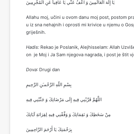
يَا إِلَهَ الْعَالَمِينَ وَ اعْفُ عَنِّي يَا عَافِياً عَنِ الْمُجْرِمِينَ‏
Allahu moj, učini u ovom danu moj post, postom pr
u iz sna nehajnih i oprosti mi krivice u njemu o Go
griješnih.
Hadis:
Rekao je Poslanik, Alejhisselam: Allah Uzviše
on je Moj i Ja Sam njegova nagrada, i post je štit 
Dova
: Drugi dan
بِسْمِ اللّهِ الرَّحْمـَنِ الرَّحِيمِ
‏اللَّهُمَّ قَرِّبْنِي فِيهِ إِلَى مَرْضَاتِكَ وَ جَنِّبْنِي فِيهِ
مِنْ سَخَطِكَ وَ نَقِمَاتِكَ ‏وَ وَفِّقْنِي فِيهِ لِقِرَائةِ آيَاتِكَ
بِرَحْمَتِكَ يَا أَرْحَمَ الرَّاحِمِينَ‏