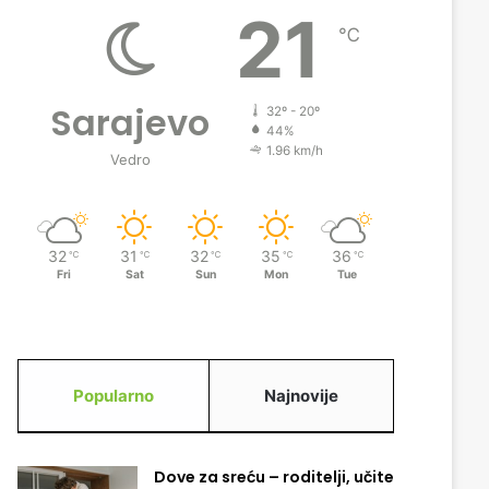
21
℃
Sarajevo
32º - 20º
44%
1.96 km/h
Vedro
32
31
32
35
36
℃
℃
℃
℃
℃
Fri
Sat
Sun
Mon
Tue
Popularno
Najnovije
Dove za sreću – roditelji, učite