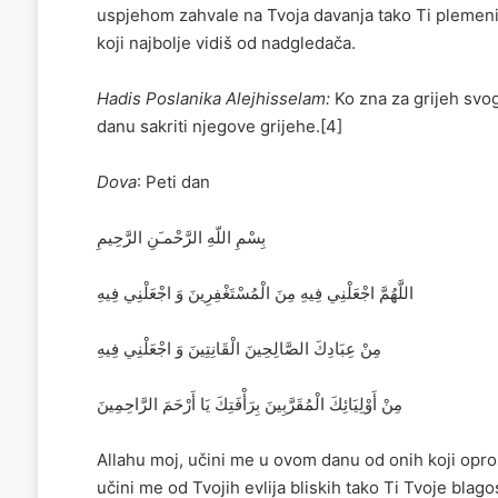
uspjehom zahvale na Tvoja davanja tako Ti plemenit
koji najbolje vidiš od nadgledača.
Hadis Poslanika Alejhisselam:
Ko zna za grijeh svo
danu sakriti njegove grijehe.[4]
Dova
: Peti dan
بِسْمِ اللّهِ الرَّحْمـَنِ الرَّحِيمِ
‏اللَّهُمَّ اجْعَلْنِي فِيهِ مِنَ الْمُسْتَغْفِرِينَ وَ اجْعَلْنِي فِيهِ
مِنْ عِبَادِكَ الصَّالِحِينَ الْقَانِتِينَ‏ وَ اجْعَلْنِي فِيهِ
مِنْ أَوْلِيَائِكَ الْمُقَرَّبِينَ بِرَأْفَتِكَ يَا أَرْحَمَ الرَّاحِمِينَ‏
Allahu moj, učini me u ovom danu od onih koji oprost
učini me od Tvojih evlija bliskih tako Ti Tvoje blagos