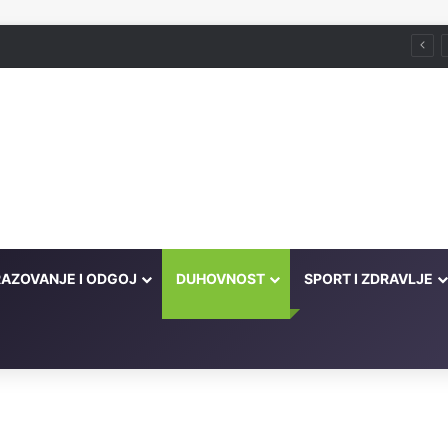
Husein ef. Đozo
AZOVANJE I ODGOJ
DUHOVNOST
SPORT I ZDRAVLJE