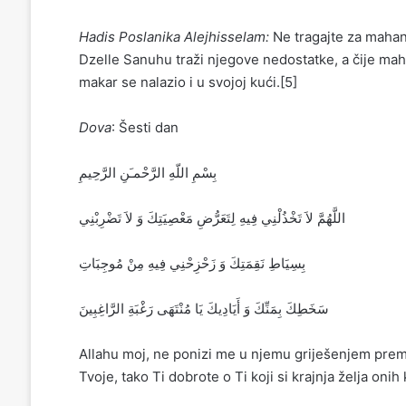
Hadis Poslanika Alejhisselam:
Ne tragajte za mahan
Dzelle Sanuhu traži njegove nedostatke, a čije ma
makar se nalazio i u svojoj kući.[5]
Dova
: Šesti dan
بِسْمِ اللّهِ الرَّحْمـَنِ الرَّحِيمِ
‏اللَّهُمَّ لاَ تَخْذُلْنِي فِيهِ لِتَعَرُّضِ مَعْصِيَتِكَ وَ لاَ تَضْرِبْنِي
بِسِيَاطِ نَقِمَتِكَ ‏وَ زَحْزِحْنِي فِيهِ مِنْ مُوجِبَاتِ
سَخَطِكَ بِمَنِّكَ وَ أَيَادِيكَ يَا مُنْتَهَى رَغْبَةِ الرَّاغِبِينَ‏
Allahu moj, ne ponizi me u njemu griješenjem prem
Tvoje, tako Ti dobrote o Ti koji si krajnja želja onih 