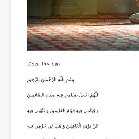
Dova
: Prvi dan
بِسْمِ اللّهِ الرَّحْمـَنِ الرَّحِيمِ
‏اللَّهُمَّ اجْعَلْ صِيَامِي فِيهِ صِيَامَ الصَّائِمِينَ
وَ قِيَامِي فِيهِ قِيَامَ الْقَائِمِينَ وَ نَبِّهْنِي فِيهِ
عَنْ نَوْمَةِ الْغَافِلِينَ ‏وَ هَبْ لِي جُرْمِي فِيهِ