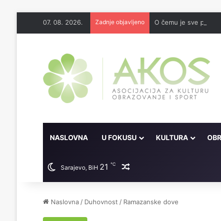
07. 08. 2026.
Zadnje objavljeno
O čemu je sve pisao 
NASLOVNA
U FOKUSU
KULTURA
OBR
℃
21
Random članak
Sarajevo, BiH
Naslovna
/
Duhovnost
/
Ramazanske dove