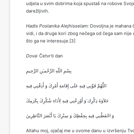
udjela u svim dobrima koja spustaš na robove Svoje, 
darežljivih.
Hadis Poslanika Alejhisselam:
Dovoljna je mahana č
vidi, i da druge kori zbog nečega od čega sam nije 
što ga ne interesuje.[3]
Dova
: Četvrti dan
بِسْمِ اللّهِ الرَّحْمـَنِ الرَّحِيمِ
‏اللَّهُمَّ قَوِّنِي فِيهِ عَلَى إِقَامَةِ أَمْرِكَ وَ أَذِقْنِي فِيهِ
حَلاَوَةَ ذِكْرِك َ‏وَ أَوْزِعْنِي فِيهِ لِأَدَاءِ شُكْرِكَ بِكَرَمِكَ
وَ احْفَظْنِي فِيهِ بِحِفْظِكَ وَ سِتْرِكَ يَا أَبْصَرَ النَّاظِرِينَ‏
Allahu moj, ojačaj me u ovome danu u izvršenju Tvo