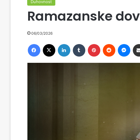
Duhovnost
Ramazanske dov
06/03/2026
Facebook
X
LinkedIn
Tumblr
Pinterest
Reddit
Messenger