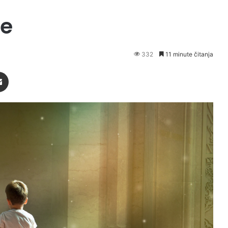
e
332
11 minute čitanja
Podijeli putem Emaila